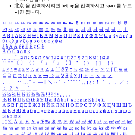
北京 을 입력하시려면
beijing
을 입력하시고 space를 누르
시면 됩니다.
ㅥ
ㅦ
ㅧ
ㅨ
ㅩ
ㅪ
ㅫ
ㅬ
ㅭ
ㅮ
ㅯ
ㅰ
ㅱ
ㅲ
ㅳ
ㅴ
ㅵ
ㅶ
ㅷ
ㅸ
ㅹ
ㅺ
ㅻ
ㅼ
ㅽ
ㅾ
ㅿ
ㆀ
ㆁ
ㆂ
ㆃ
ㆄ
ㆅ
ㆆ
ㆇ
ㆈ
ㆉ
ㆊ
ㆋ
ㆌ
ㆍ
ㆎ
Α
Β
Γ
Δ
Ε
Ζ
Η
Θ
Ι
Κ
Λ
Μ
Ν
Ξ
Ο
Π
Ρ
Σ
Τ
Υ
Φ
Χ
Ψ
Ω
α
β
γ
δ
ε
ζ
η
θ
ι
κ
λ
μ
ν
ξ
ο
π
ρ
σ
τ
υ
φ
χ
ψ
ω
á
à
Á
À
é
è
É
È
ç
Ç
ê
Ä
Ö
Ü
ä
ö
ü
ß
ְ
ֳ
ֲ
ֱ
ָ
ַ
ֵ
ֶ
ִ
ֹ
ּ
ֻ
ׂ
ׁ
ּ
ב
ה
נ
מ
צ
ת
ץ
ש
ד
ג
כ
ע
י
ח
ל
ך
ף
ק
ר
א
ט
ו
ן
ם
פ
‘
’
“
”
〔
〕
〈
〉
「
」
『
』
【
】
＂
（
）
［
］
｛
｝
±
×
÷
≠
≤
≥
∞
∴
♂
♀
∠
⊥
⌒
∂
∇
≡
≒
≪
≫
√
∽
∝
∵
∫
∬
∈
∋
⊆
⊇
⊂
⊃
∪
∩
∧
∨
￢
⇒
⇔
∀
∃
∮
∑
∏
＋
－
＜
＝
＞
、
。
·
‥
…
¨
〃
―
∥
＼
∼
´
～
ˇ
˘
˝
˚
˙
¸
˛
¡
¿
ː
！
＇
，
．
／
：
；
？
＾
＿
｀
｜
½
⅓
⅔
¼
¾
⅛
⅜
⅝
⅞
¹
²
³
⁴
ⁿ
₁
₂
₃
₄
Æ
Ð
Ħ
Ĳ
Ł
Ø
Œ
Þ
Ŧ
Ŋ
æ
đ
ð
ħ
ı
ĳ
ĸ
ŀ
ł
ø
œ
ß
þ
ŧ
ŋ
ŉ
А
Б
В
Г
Д
Е
Ё
Ж
З
И
Й
К
Л
М
Н
О
П
Р
С
Т
У
Ф
Х
Ц
Ч
Ш
Щ
Ъ
Ы
Ь
Э
Ю
Я
а
б
в
г
д
е
ё
ж
з
и
й
к
л
м
н
о
п
р
с
т
у
ф
х
ц
ч
ш
щ
ъ
ы
ь
э
ю
я
′
″
℃
Å
￠
￡
￥
¤
℉
‰
＄
％
Ｆ
￦
㎕
㎖
㎗
ℓ
㎘
㏄
㎣
㎤
㎥
㎦
㎙
㎚
㎛
㎜
㎝
㎞
㎟
㎠
㎡
㎢
㏊
㎍
㎎
㎏
㏏
㎈
㎉
㏈
㎧
㎨
㎰
㎱
㎲
㎳
㎴
㎵
㎶
㎷
㎸
㎹
㎀
㎁
㎂
㎃
㎄
㎺
㎻
㎽
㎾
㎿
㎐
㎑