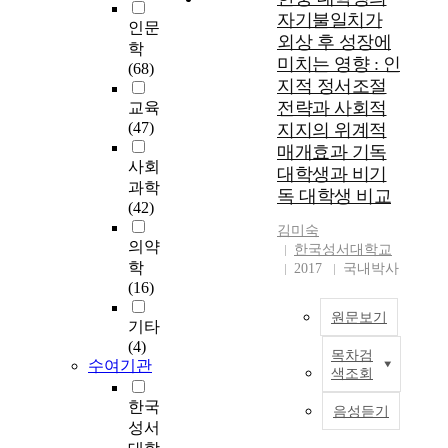
연
자기불일치가
인문
구
외상 후 성장에
학
목
미치는 영향 : 인
(68)
적
지적 정서조절
,
전략과 사회적
교육
필
(47)
지지의 위계적
요
매개효과 기독
성
사회
과
대학생과 비기
과학
방
독 대학생 비교
(42)
법
,
김미숙
의약
한국성서대학교
연
학
2017
국내박사
구
(16)
의
한
원문보기
기타
계
(4)
와
목차검
본
수여기관
범
색조회
연
위
구
한국
및
음성듣기
의
성서
용
목