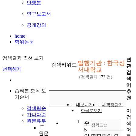
단행본
연구보고서
공개강의
home
학위논문
검색결과 좁혀 보기
연
발행기관 : 한국성
검색키워드
관
서대학교
선택해제
검
(검색결과
172
건)
색
어
좁혀본 항목 보
추
기순서
천
내보내기
내책장담기
검색량순
이
한글로보기
가나다순
검
원문유무
1
주
색
정확도순
5
어
원문
내림차순