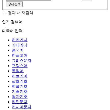
상세검색
결과 내 재검색
인기 검색어
다국어 입력
히라가나
가타카나
중국어
한글고어
그리스문자
프랑스어
독일어
히브리어
괄호기호
학술기호
기술기호
첨자기호
라틴문자
러시아문자