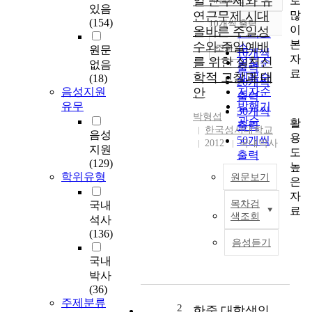
일 근무제와 유
로
정확도
있음
많
연근무제 시대
순
(154)
10개씩 출력
내림차순
이
올바른 주일성
인기도
본
수와 주일예배
순
조회
원문
10개씩
자
를 위한 실천신
연도순
없음
출력
료
학적 고찰과 대
제목순
(18)
20개씩
음성지원
안
저자순
출력
유무
발행기
30개씩
박형섭
관순
활
출력
한국성서대학교
음성
용
50개씩
2012
국내박사
지원
도
출력
(129)
높
100개씩
학위유형
원문보기
은
출력
자
목차검
국내
본
료
색조회
석사
논
(136)
문
음성듣기
서
국내
론
박사
에
(36)
서
주제분류
는
2
한중 대학생의