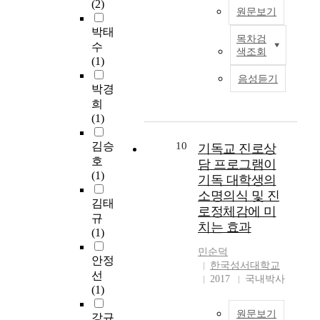
물
하나씩 준비해 가고
년
(2)
생
데
성
5
원문보기
질
있다. 왜냐하면 입양
미
의
있
에
일
주
은 내 자녀를 가지는
국
박태
자
다
미
근
목차검
본
의
또 하나의 방법이기
의
수
기
.
치
색조회
무
연
를
때문이다. Korea has
N
(1)
불
필
는
제
구
전
been internationally
A
일
자
영
음성듣기
는
는
면
introduced by
E
박경
치
는
향
5
신
에
Olympics and
를
희
는
그
을
일
약
내
Korea/Japan World
통
(1)
인
원
알
간
성
세
Cup games and its
하
지
인
아
근
경
운
bright and rapid
여
김승
10
적
기독교 진로상
을
보
무
에
성
economic
전
호
정
목
고
담 프로그램이
하
나
령
development has
개
(1)
서
회
그
기독 대학생의
고
타
운
become the role model
되
조
의
에
소명의식 및 진
이
난
동
of other developing
었
김태
절
방
따
로정체감에 미
틀
방
,
countries. However, it
다
규
전
향
른
을
치는 효과
언
특
has a dark side hidden
.
(1)
성
바
쉴
에
히
at the back of its
여
략
상
람
민순덕
수
관
한
splendid
기
안정
,
실
직
한국성서대학교
있
하
국
achievements: that it
의
선
사
에
한
2017
국내박사
는
여
교
is criticised as an
주
(1)
회
서
부
제
연
회
"orphan trader." We
요
적
찾
모
도
원문보기
구
에
shall thoroughly
인
강규
지
았
의