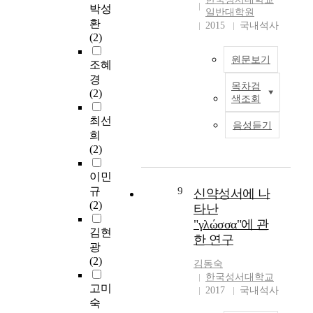
실
다는 사실이다. 입양
주
박성
연
설
도
일반대학원
시
은 성서적인 사회복지
의
환
구
교
에
2015
국내석사
현
이며 하나님의 주된
관
(2)
가
되
따
황
관심이다. 현재 한국
점
설
고
라
과
원문보기
사회에 만연된 입양에
으
조혜
을
있
기
한
관한 부정적인 편견은
로
경
설
는
독
국
목차검
본
극복되어야 하고 성서
조
(2)
정
시
대
색조회
의
논
적인 하나님의 명령으
명
대
학
유
문
로 이해하여 적극 실
해
최선
하
를
생
음성듣기
연
은
천해야 한다. 이것이
보
희
였
살
의
근
기
기독교 공동체의 역할
았
(2)
다
고
자
무
복
이다. 깨어진 가정을
다
.
있
아
제
주
회복시키는 가장 위대
.
이민
첫
음
정
형
의
한 사업은 입양이다.
복
규
9
째
신약성서에 나
에
체
태
,
입양이 온전히 실천될
음
(2)
,
도
감
타난
를
성
때 해외로 내버려 지
주
한
오
형
"γλώσσα"에 관
소
장
는 아동은 없을 것이
의
김현
국
히
성
한 연구
개
제
며, 하나님의 참 사랑
는
광
과
려
과
하
일
을 요보호 아동에게
1
(2)
중
침
회
김동숙
였
주
실천하는 중요한 일이
9
국
체
복
한국성서대학교
다
의
될 것이다. 필자는 이
4
고미
대
가
탄
2017
국내석사
.
,
입양을 실천하기 위해
2
숙
학
운
력
주