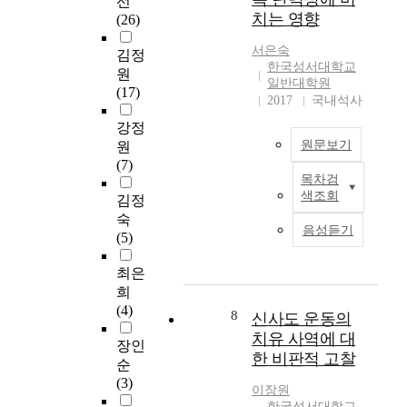
선
다
교
하
요성을 가지지 못하는
치는 영향
이
(26)
.
목
였
것이고, 둘째는 관심
부
회
다
서은숙
은 있지만 부정적인
흥
김정
이
에
.
한국성서대학교
편견으로 인한 인식의
운
원
러
관
또
일반대학원
확산이다. 첫 번째 입
동
(17)
한
한
한
2017
국내석사
양에 대한 필요는 성
안
연
연
외
서적인 명령이라는 사
에
강정
구
구
국
실이다. 기독교인들은
서
원문보기
원
의
이
의
선교를 지상 과제로
연
(7)
목
다
주
목차검
삼는다. 선교에 있어
구
적
.
본
5
색조회
가장 중요한 사실은
되
김정
을
한
연
일
보내는 것과 보내지는
었
숙
달
국
구
근
음성듣기
사람들이다. 이 선교
다
(5)
성
교
의
무
적인 사명처럼 입양은
면
하
회
목
제
입양하는 당사자들과
,
최은
기
는
적
와
입양을 지원하는 일이
본
희
위
말
은
유
함께 있어야한다. 그
연
(4)
해
씀
부
8
신사도 운동의
연
러기 위해서는 입양은
구
다
이
모
근
치유 사역에 대
특별한 사람만이 행하
자
장인
음
홍
의
무
한 비판적 고찰
는 일이 아니라 누구
는
순
과
수
양
제
나 할 수 있는 일이며
복
(3)
같
처
육
이장원
의
적극적으로 도와야 한
음
은
럼
태
한국성서대학교