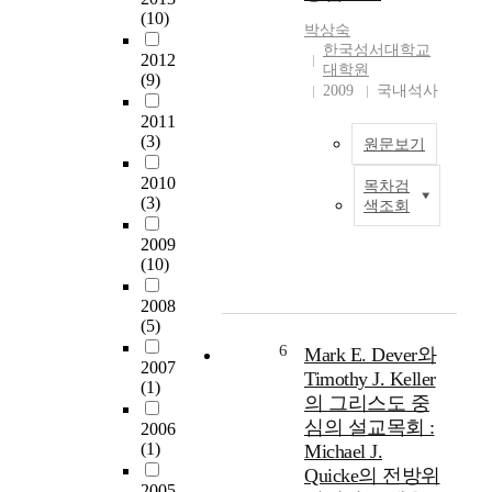
문
을 보호하지 못하고,
(10)
인
화
박상숙
입양하지 못해 해외로
지
한국성서대학교
,
2012
입양시키는 이 비극적
적
대학원
주
(9)
인 현실의 문제점을
정
2009
국내석사
일
철저하게 분석해 보아
서
성
2011
야 할 것이다. 필자는
조
수
(3)
원문보기
결혼하기 전부터 입양
절
,
에 대한 관심을 가졌
2010
주
목차검
고 아내와 입양에 대
이
전
(3)
일
색조회
한 긍정적인 합의를
논
략
예
하고 결혼하였다. 이
문
과
2009
배
러한 사실을 아주 가
은
사
(10)
에
까운 주변 사람들에게
복
회
관
말했을 때, 대 부분의
음
적
2008
한
반응은 긍정적이기 보
주
(5)
·
문
다는 부정적인 반응이
의
환
6
Mark E. Dever와
제
2007
대부분이었다. 그들은
관
경
Timothy J. Keller
를
(1)
대부분 자신들이 입양
점
적
의 그리스도 중
제
에 대한 정보나 교육
에
요
기
심의 설교목회 :
2006
과 관심이 없이 일반
서
인
하
(1)
Michael J.
적인 편견(Prejudice)
바
으
였
Quicke의 전방위
을 가지고 자신의 생
라
로
2005
으