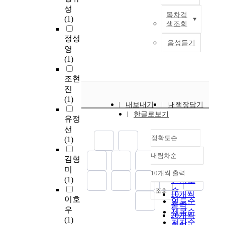
이
하
서
analyze the problems
물
성
지
으
양
나
목차검
는
도
of our tragic reality in
로
립
(1)
,
며
육
유
색조회
것
큰
which we fail to
해
하
외
,
태
연
이
반
protect our
롤
고
정성
상
그
도
음성듣기
근
다
향
underprivileged or
드
소
영
후
중
를
무
.
을
handicapped children
오
명
(1)
성
심
고
제
본
일
and arrange them for
켕
에
장
에
찰
는
연
으
overseas adoption. I
카
맞
조현
에
는
하
자
구
키
have personally been
와
는
진
영
설
는
신
는
고
interested in adoption
빌
자
(1)
향
교
데
의
내보내기
내책장담기
신
있
for a long time, and
리
신
을
가
그
의
한글로보기
약
는
made positive
그
의
유정
미
있
목
지
에
신
agreement with my
래
진
선
칠
다
적
에
나
사
wife for adoption
정확도순
함
로
(1)
것
고
이
따
타
도
before I married her.
을
를
이
보
있
라
내림차순
난
운
When we announced
들
찾
김형
정확도
다
았
다
융
성
동
our wills for adoption
수
아
미
순
.
다
.
10개씩 출력
통
내림차순
령
의
to our close relatives
있
사
(1)
둘
인기도
.
이
성
의
치
and friends, we mostly
다
회
째
순
그
러
조회
10개씩
있
은
유
received negative
.
구
이호
,
리
한
연도순
게
출력
사
사
responses. Most of
그
성
우
한
고
연
제목순
근
20개씩
로
역
them based their
들
원
(1)
국
이
구
저자순
무