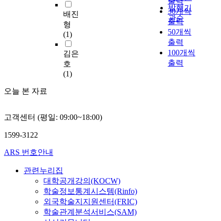
출력
서
에
thinking and
은
으
과
것
목
발행기
일
30개씩
방
대
responses on typical
성
로
배진
중
을
적
관순
수
출력
언
해
prejudice without any
경
서
형
극
을
를
50개씩
이
다
information or
의
자
(1)
국
복
위
조
나
출력
룬
interests in adoption.
유
신
대
할
해
정
오
다
100개씩
Although I introduced
일
의
김은
학
수
설
하
는
.
good references on
출력
성
꿈
호
생
있
정
거
내
이
adoption and
,
을
(1)
의
는
된
나
용
주
explained the positive
예
실
인
하
연
출
오늘 본 자료
을
제
aspects, they would
수
현
지
나
구
퇴
다
와
not eliminate their
그
하
적
의
가
근
룰
관
negative prejudices
리
고
정
방
설
고객센터 (평일: 09:00~18:00)
시
것
련
easily. Therefore, I was
스
이
서
안
은
간
이
한
motivated to write this
도
웃
조
으
다
1599-3122
등
다
학
study and to do
의
과
절
로
음
을
.
문
something to vitalize
구
더
ARS 번호안내
전
그
과
조
적
adoption. I
속
불
략
리
같
절
관련누리집
연
particularly deal with
적
어
은
스
다
할
먼
구
대학공개강의(KOCW)
this issue from
사
사
사
도
.
수
저
는
학술정보통계시스템(Rinfo)
Biblical perspective.
역
는
회
중
있
그
현
Therefore, the issue of
,
비
외국학술지지원센터(FRIC)
적
심
첫
는
간
재
adoption is handled as
문
전
학술관계분석서비스(SAM)
지
의
째
근
방
급
the problem of all
화
을