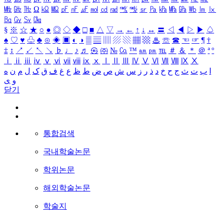
㎒
㎓
㎔
Ω
㏀
㏁
㎊
㎋
㎌
㏖
㏅
㎭
㎮
㎯
㏛
㎩
㎪
㎫
㎬
㏝
㏐
㏓
㏃
㏉
㏜
㏆
§
※
☆
★
○
●
◎
◇
◆
□
■
△
▽
→
←
↑
↓
↔
〓
◁
◀
▷
▶
♤
♠
♡
♥
♧
♣
⊙
◈
▣
◐
◑
▒
▤
▥
▨
▧
▦
▩
♨
☏
☎
☜
☞
¶
†
‡
↕
↗
↙
↖
↘
♭
♩
♪
♬
㉿
㈜
№
㏇
™
㏂
㏘
℡
＃
＆
＊
＠
ª
º
ⅰ
ⅱ
ⅲ
ⅳ
ⅴ
ⅵ
ⅶ
ⅷ
ⅸ
ⅹ
Ⅰ
Ⅱ
Ⅲ
Ⅳ
Ⅴ
Ⅵ
Ⅶ
Ⅷ
Ⅸ
Ⅹ
ا
ب
ت
ث
ج
ح
خ
د
ذ
ر
ز
س
ش
ص
ض
ط
ظ
ع
غ
ف
ق
ک
ل
م
ن
ه
و
ی
닫기
통합검색
국내학술논문
학위논문
해외학술논문
학술지