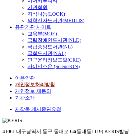
지
사서커뮤니티
설
,
무
언
격
Christians. There are
적
갖
와
기관회원
교
기
제
에
하
two elements that are
사
기
외
목
독
지식나눔(LOOK)
도
관
게
interfering with the
역
위
상
회
대
의학전자도서관(MEDLIS)
이
한
진
vitalization of
,
한
후
를
학
유관기관 사이트
다
외
행
adoption. First, it is
지
준
성
제
생
교육부(MOE)
.
국
되
the lack of necessity;
적
비
장
시
의
국립장애인도서관(NLD)
이
학
고
and second, it is the
사
와
에
하
일
국립중앙도서관(NL)
처
자
있
spread of negative
역
훈
영
고
반
국회도서관(NAL)
럼
들
는
prejudices as the
의
련
자
적
주
연구윤리정보포털(CRE)
의
신
social norm. Firstly,
중
의
향
하
배
4
사이언스온 (ScienceON)
다
사
adoption is necessary
점
기
을
였
경
0
양
도
because it is
안
초
미
다
에
이용약관
시
한
운
commanded in the
에
자
칠
.
따
개인정보처리방침
간
견
동
Bible. For Christians,
전
료
것
본
른
이
개인정보 재동의
해
의
missionary works is
개
를
이
연
부
내
기관소개
를
치
the most divine
해
제
다
구
모
에
밝
유
project during their
나
공
.
의
의
저작물 게시중단요청
서
히
활
life in this world. The
갔
하
셋
목
양
근
고
동
most important factors
다
는
째
적
육
무
,
들
of missionary works
.
데
,
은
태
한
국
과
are the things and
더
있
41061 대구광역시 동구 동내로 64(동내동1119) KERIS빌딩
한
기
도
다
내
문
workers that have been
욱
다
국
존
,