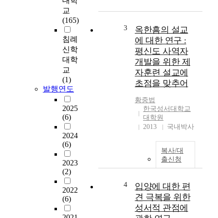
대학
어
적
교
정
은
(165)
의
한
3
옥한흠의 설교
등
중
침례
에 대한 연구 :
을
대
신학
다
평신도 사역자
학
대학
루
개발을 위한 제
생
었
교
자훈련 설교에
의
다
(1)
초점을 맞추어
실
발행연도
.
제
Ⅱ
황중법
-
2025
장
한국성서대학교
이
(6)
대학원
에
상
2013
국내박사
서
자
2024
는
기
(6)
주
복사/대
불
5
출신청
일
2023
일
(2)
치
근
가
4
입양에 대한 편
무
2022
외
제
견 극복을 위한
(6)
상
와
성서적 관점에
후
유
2021