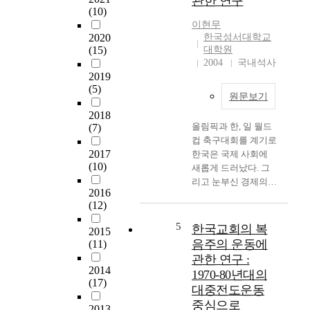
관한 연구
연
(10)
성
근
이현무
장
2020
한국성서대학교
무
에
(15)
대학원
제
미
2004
국내석사
의
치
2019
실
는
(5)
시
원문보기
영
로
향
2018
인
올림픽과 한, 일 월드
(7)
에
한
컵 축구대회를 계기로
서
가
2017
한국은 국제 사회에
개
설
(10)
새롭게 드러났다. 그
인
적
리고 눈부신 경제의
의
문
2016
발전 속도는 개발도상
내
제
(12)
국의 모델이 되었다.
적
로
그러나 이러한 화려한
·
5
한국교회의 복
2015
서
배경 뒤에 어두운 단
심
음주의 운동에
(11)
노
면이 존재한다. 그것
리
관한 연구 :
동
은 "고아 수출국"이라
적
2014
과
1970-80년대의
는 비난을 듣는다는
요
(17)
여
대중전도운동
현실이다. 국내에서
인
가
중심으로
발생되는 요보호 아동
인
2013