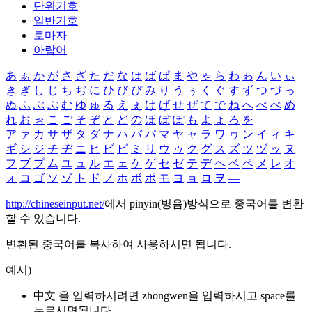
단위기호
일반기호
로마자
아랍어
あ
ぁ
か
が
さ
ざ
た
だ
な
は
ば
ぱ
ま
や
ゃ
ら
わ
ゎ
ん
い
ぃ
き
ぎ
し
じ
ち
ぢ
に
ひ
び
ぴ
み
り
う
ぅ
く
ぐ
す
ず
つ
づ
っ
ぬ
ふ
ぶ
ぷ
む
ゆ
ゅ
る
え
ぇ
け
げ
せ
ぜ
て
で
ね
へ
べ
ぺ
め
れ
お
ぉ
こ
ご
そ
ぞ
と
ど
の
ほ
ぼ
ぽ
も
よ
ょ
ろ
を
ア
ァ
カ
サ
ザ
タ
ダ
ナ
ハ
バ
パ
マ
ヤ
ャ
ラ
ワ
ヮ
ン
イ
ィ
キ
ギ
シ
ジ
チ
ヂ
ニ
ヒ
ビ
ピ
ミ
リ
ウ
ゥ
ク
グ
ス
ズ
ツ
ヅ
ッ
ヌ
フ
ブ
プ
ム
ユ
ュ
ル
エ
ェ
ケ
ゲ
セ
ゼ
テ
デ
ヘ
ベ
ペ
メ
レ
オ
ォ
コ
ゴ
ソ
ゾ
ト
ド
ノ
ホ
ボ
ポ
モ
ヨ
ョ
ロ
ヲ
―
http://chineseinput.net/
에서 pinyin(병음)방식으로 중국어를 변환
할 수 있습니다.
변환된 중국어를 복사하여 사용하시면 됩니다.
예시)
中文 을 입력하시려면
zhongwen
을 입력하시고 space를
누르시면됩니다.