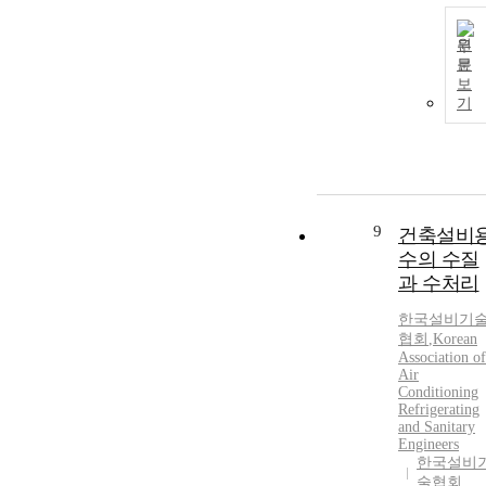
원
문
보
기
9
건축설비
수의 수질
과 수처리
한국설비기
협회
,
Korean
Association of
Air
Conditioning
Refrigerating
and Sanitary
Engineers
한국설비
술협회