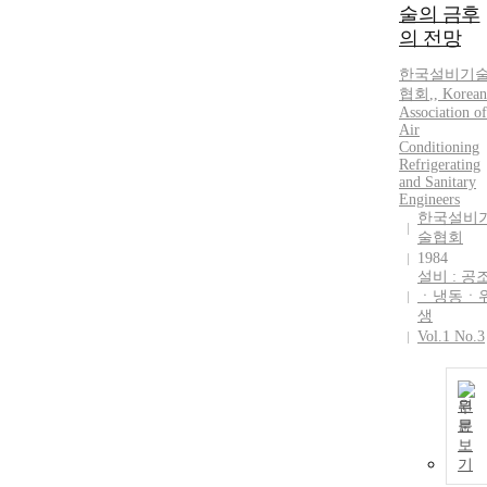
술의 금후
의 전망
한국설비기
협회
,
, Korean
Association of
Air
Conditioning
Refrigerating
and Sanitary
Engineers
한국설비
술협회
1984
설비 : 공
ㆍ냉동ㆍ
생
Vol.1 No.3
원
문
보
기