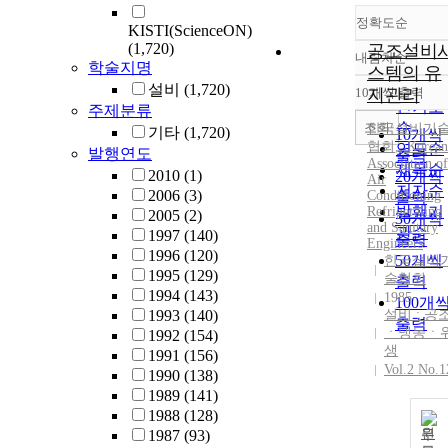
정확도순
KISTI(ScienceON)
(1,720)
공조설비
내림차순
정확도
학술지명
스템의 유
순
설비
(1,720)
10개씩 출력
지관리
내림차
인기도
주제분류
순
조회
한국설비기
기타
(1,720)
10개씩
협회
,
, Korean
연도순
발행연도
출력
Association of
제목순
2010
(1)
20개씩
Air
저자순
2006
(3)
Conditioning
출력
발행기
Refrigerating
2005
(2)
30개씩
and Sanitary
관순
1997
(140)
출력
Engineers
1996
(120)
50개씩
한국설비
1995
(129)
술협회
출력
1994
(143)
1985
100개
1993
(140)
설비 : 공
출력
ㆍ냉동ㆍ
1992
(154)
생
1991
(156)
Vol.2 No.1
1990
(138)
1989
(141)
1988
(128)
원
1987
(93)