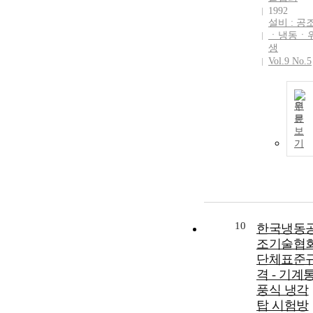
1992
설비 : 공
ㆍ냉동ㆍ
생
Vol.9 No.5
원
문
보
기
10
한국냉동
조기술협
단체표준
격 - 기계
풍식 냉각
탑 시험방