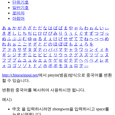
단위기호
일반기호
로마자
아랍어
あ
ぁ
か
が
さ
ざ
た
だ
な
は
ば
ぱ
ま
や
ゃ
ら
わ
ゎ
ん
い
ぃ
き
ぎ
し
じ
ち
ぢ
に
ひ
び
ぴ
み
り
う
ぅ
く
ぐ
す
ず
つ
づ
っ
ぬ
ふ
ぶ
ぷ
む
ゆ
ゅ
る
え
ぇ
け
げ
せ
ぜ
て
で
ね
へ
べ
ぺ
め
れ
お
ぉ
こ
ご
そ
ぞ
と
ど
の
ほ
ぼ
ぽ
も
よ
ょ
ろ
を
ア
ァ
カ
サ
ザ
タ
ダ
ナ
ハ
バ
パ
マ
ヤ
ャ
ラ
ワ
ヮ
ン
イ
ィ
キ
ギ
シ
ジ
チ
ヂ
ニ
ヒ
ビ
ピ
ミ
リ
ウ
ゥ
ク
グ
ス
ズ
ツ
ヅ
ッ
ヌ
フ
ブ
プ
ム
ユ
ュ
ル
エ
ェ
ケ
ゲ
セ
ゼ
テ
デ
ヘ
ベ
ペ
メ
レ
オ
ォ
コ
ゴ
ソ
ゾ
ト
ド
ノ
ホ
ボ
ポ
モ
ヨ
ョ
ロ
ヲ
―
http://chineseinput.net/
에서 pinyin(병음)방식으로 중국어를 변환
할 수 있습니다.
변환된 중국어를 복사하여 사용하시면 됩니다.
예시)
中文 을 입력하시려면
zhongwen
을 입력하시고 space를
누르시면됩니다.