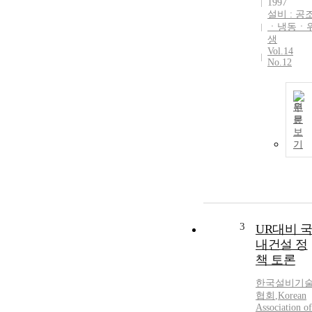
1997
설비 : 공
ㆍ냉동ㆍ
생
Vol.14
No.12
원
문
보
기
3
UR대비 국
내건설 정
책 토론
한국설비기
협회
,
Korean
Association of