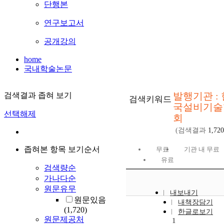
단행본
연구보고서
공개강의
home
국내학술논문
발행기관 : 
검색결과 좁혀 보기
검색키워드
국설비기술
선택해제
회
(검색결과
1,720
좁혀본 항목 보기순서
무료
기관 내 무료
유료
검색량순
가나다순
원문유무
내보내기
원문있음
내책장담기
(1,720)
한글로보기
원문제공처
1