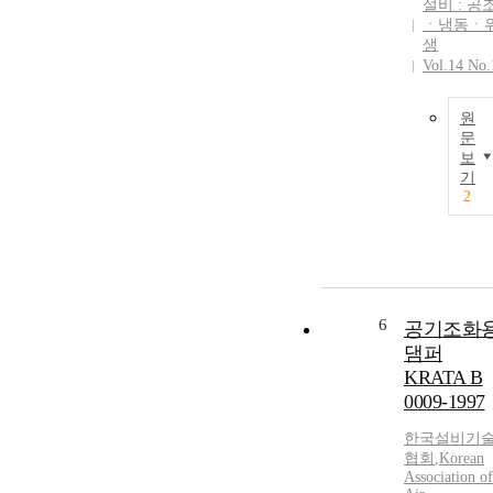
설비 : 공
ㆍ냉동ㆍ
생
Vol.14 No.
원
문
보
기
2
6
공기조화
댐퍼
KRATA B
0009-1997
한국설비기
협회
,
Korean
Association of