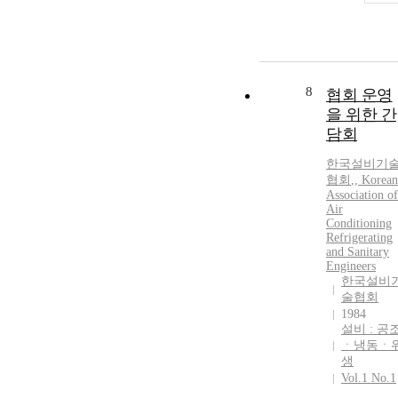
8
협회 운영
을 위한 간
담회
한국설비기
협회
,
, Korean
Association of
Air
Conditioning
Refrigerating
and Sanitary
Engineers
한국설비
술협회
1984
설비 : 공
ㆍ냉동ㆍ
생
Vol.1 No.1