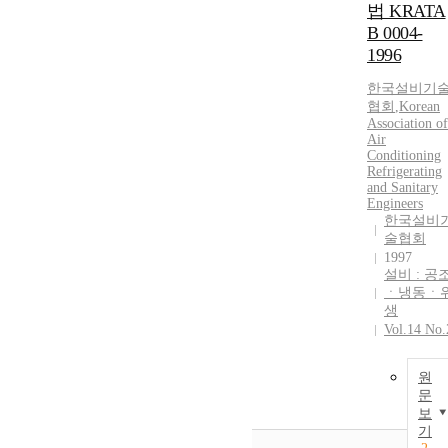
법 KRATA
B 0004-
1996
한국설비기
협회
,
Korean
Association of
Air
Conditioning
Refrigerating
and Sanitary
Engineers
한국설비
술협회
1997
설비 : 공
ㆍ냉동ㆍ
생
Vol.14 No.
원
문
보
기