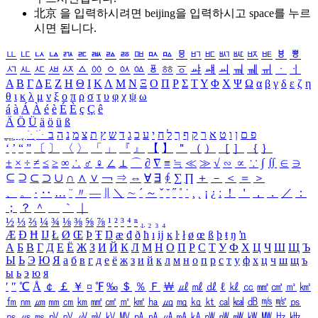
北京 을 입력하시려면
beijing
을 입력하시고 space를 누르
시면 됩니다.
ㅥ
ㅦ
ㅧ
ㅨ
ㅩ
ㅪ
ㅫ
ㅬ
ㅭ
ㅮ
ㅯ
ㅰ
ㅱ
ㅲ
ㅳ
ㅴ
ㅵ
ㅶ
ㅷ
ㅸ
ㅹ
ㅺ
ㅻ
ㅼ
ㅽ
ㅾ
ㅿ
ㆀ
ㆁ
ㆂ
ㆃ
ㆄ
ㆅ
ㆆ
ㆇ
ㆈ
ㆉ
ㆊ
ㆋ
ㆌ
ㆍ
ㆎ
Α
Β
Γ
Δ
Ε
Ζ
Η
Θ
Ι
Κ
Λ
Μ
Ν
Ξ
Ο
Π
Ρ
Σ
Τ
Υ
Φ
Χ
Ψ
Ω
α
β
γ
δ
ε
ζ
η
θ
ι
κ
λ
μ
ν
ξ
ο
π
ρ
σ
τ
υ
φ
χ
ψ
ω
á
à
Á
À
é
è
É
È
ç
Ç
ê
Ä
Ö
Ü
ä
ö
ü
ß
ְ
ֳ
ֲ
ֱ
ָ
ַ
ֵ
ֶ
ִ
ֹ
ּ
ֻ
ׂ
ׁ
ּ
ב
ה
נ
מ
צ
ת
ץ
ש
ד
ג
כ
ע
י
ח
ל
ך
ף
ק
ר
א
ט
ו
ן
ם
פ
‘
’
“
”
〔
〕
〈
〉
「
」
『
』
【
】
＂
（
）
［
］
｛
｝
±
×
÷
≠
≤
≥
∞
∴
♂
♀
∠
⊥
⌒
∂
∇
≡
≒
≪
≫
√
∽
∝
∵
∫
∬
∈
∋
⊆
⊇
⊂
⊃
∪
∩
∧
∨
￢
⇒
⇔
∀
∃
∮
∑
∏
＋
－
＜
＝
＞
、
。
·
‥
…
¨
〃
―
∥
＼
∼
´
～
ˇ
˘
˝
˚
˙
¸
˛
¡
¿
ː
！
＇
，
．
／
：
；
？
＾
＿
｀
｜
½
⅓
⅔
¼
¾
⅛
⅜
⅝
⅞
¹
²
³
⁴
ⁿ
₁
₂
₃
₄
Æ
Ð
Ħ
Ĳ
Ł
Ø
Œ
Þ
Ŧ
Ŋ
æ
đ
ð
ħ
ı
ĳ
ĸ
ŀ
ł
ø
œ
ß
þ
ŧ
ŋ
ŉ
А
Б
В
Г
Д
Е
Ё
Ж
З
И
Й
К
Л
М
Н
О
П
Р
С
Т
У
Ф
Х
Ц
Ч
Ш
Щ
Ъ
Ы
Ь
Э
Ю
Я
а
б
в
г
д
е
ё
ж
з
и
й
к
л
м
н
о
п
р
с
т
у
ф
х
ц
ч
ш
щ
ъ
ы
ь
э
ю
я
′
″
℃
Å
￠
￡
￥
¤
℉
‰
＄
％
Ｆ
￦
㎕
㎖
㎗
ℓ
㎘
㏄
㎣
㎤
㎥
㎦
㎙
㎚
㎛
㎜
㎝
㎞
㎟
㎠
㎡
㎢
㏊
㎍
㎎
㎏
㏏
㎈
㎉
㏈
㎧
㎨
㎰
㎱
㎲
㎳
㎴
㎵
㎶
㎷
㎸
㎹
㎀
㎁
㎂
㎃
㎄
㎺
㎻
㎽
㎾
㎿
㎐
㎑