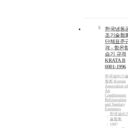
5
한국냉동
조기술협
단체표준
격 - 항온
습기 규격
KRATA B
0001-1996
한국설비기
협회
,
Korean
Association of
Air
Conditioning
Refrigerating
and Sanitary
Engineers
한국설비
술협회
1997