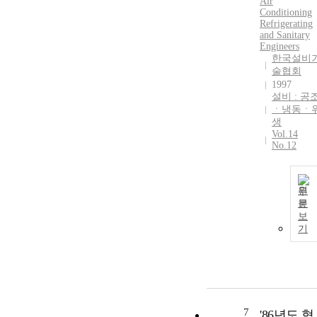
Air
Conditioning
Refrigerating
and Sanitary
Engineers
한국설비
술협회
1997
설비 : 공
ㆍ냉동ㆍ
생
Vol.14
No.12
원
문
보
기
7
'86년도 협