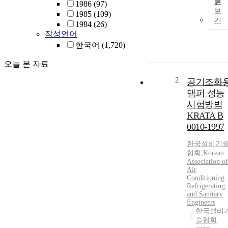
문
1986
(97)
보
1985
(109)
기
1984
(26)
작성언어
한국어
(1,720)
오늘 본 자료
2
공기조화
댐퍼 성능
시험방법
KRATA B
0010-1997
한국설비기
협회
,
Korean
Association of
Air
Conditioning
Refrigerating
and Sanitary
Engineers
한국설비
술협회