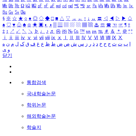
㎒
㎓
㎔
Ω
㏀
㏁
㎊
㎋
㎌
㏖
㏅
㎭
㎮
㎯
㏛
㎩
㎪
㎫
㎬
㏝
㏐
㏓
㏃
㏉
㏜
㏆
§
※
☆
★
○
●
◎
◇
◆
□
■
△
▽
→
←
↑
↓
↔
〓
◁
◀
▷
▶
♤
♠
♡
♥
♧
♣
⊙
◈
▣
◐
◑
▒
▤
▥
▨
▧
▦
▩
♨
☏
☎
☜
☞
¶
†
‡
↕
↗
↙
↖
↘
♭
♩
♪
♬
㉿
㈜
№
㏇
™
㏂
㏘
℡
＃
＆
＊
＠
ª
º
ⅰ
ⅱ
ⅲ
ⅳ
ⅴ
ⅵ
ⅶ
ⅷ
ⅸ
ⅹ
Ⅰ
Ⅱ
Ⅲ
Ⅳ
Ⅴ
Ⅵ
Ⅶ
Ⅷ
Ⅸ
Ⅹ
ا
ب
ت
ث
ج
ح
خ
د
ذ
ر
ز
س
ش
ص
ض
ط
ظ
ع
غ
ف
ق
ک
ل
م
ن
ه
و
ی
닫기
통합검색
국내학술논문
학위논문
해외학술논문
학술지