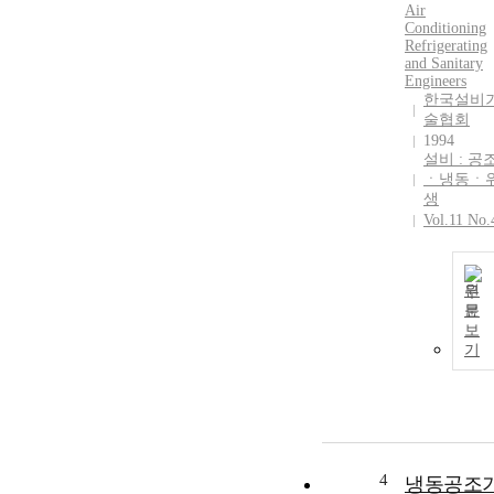
Air
Conditioning
Refrigerating
and Sanitary
Engineers
한국설비
술협회
1994
설비 : 공
ㆍ냉동ㆍ
생
Vol.11 No.
원
문
보
기
4
냉동공조