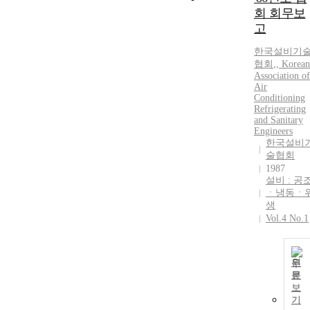
회 회무보
고
한국설비기
협회
,
, Korean
Association of
Air
Conditioning
Refrigerating
and Sanitary
Engineers
한국설비
술협회
1987
설비 : 공
ㆍ냉동ㆍ
생
Vol.4 No.1
원
문
보
기