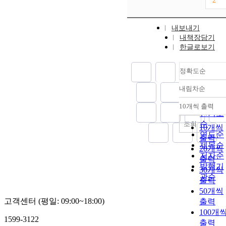
2
내보내기
내책장담기
한글로보기
정확도순
내림차순
정확도
순
10개씩 출력
내림차
인기도
순
조회
10개씩
연도순
출력
제목순
20개씩
저자순
출력
발행기
30개씩
관순
출력
50개씩
고객센터 (평일: 09:00~18:00)
출력
100개
1599-3122
출력