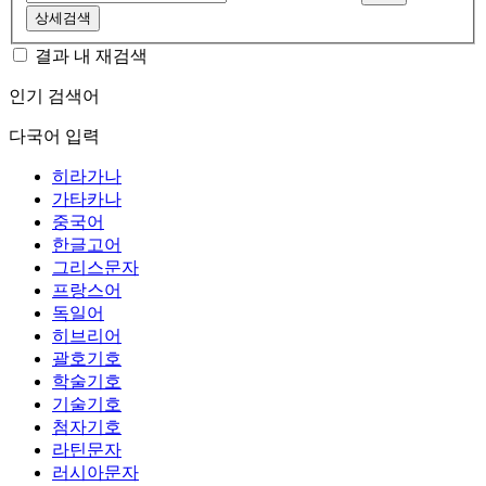
상세검색
결과 내 재검색
인기 검색어
다국어 입력
히라가나
가타카나
중국어
한글고어
그리스문자
프랑스어
독일어
히브리어
괄호기호
학술기호
기술기호
첨자기호
라틴문자
러시아문자