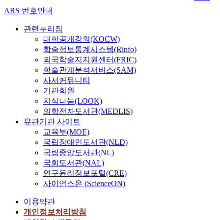
ARS 번호안내
관련누리집
대학공개강의(KOCW)
학술정보통계시스템(Rinfo)
외국학술지지원센터(FRIC)
학술관계분석서비스(SAM)
사서커뮤니티
기관회원
지식나눔(LOOK)
의학전자도서관(MEDLIS)
유관기관 사이트
교육부(MOE)
국립장애인도서관(NLD)
국립중앙도서관(NL)
국회도서관(NAL)
연구윤리정보포털(CRE)
사이언스온 (ScienceON)
이용약관
개인정보처리방침