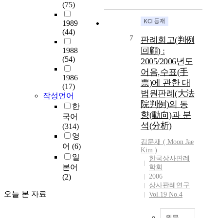
e
(75)
상
s
행
1989
t
위
(44)
i
,
7
판례회고(判例
g
해
回顧) :
1988
a
상
(54)
2005/2006년도
t
운
어음,수표(手
e
송
1986
s
票)에 관한 대
·
(17)
f
항
법원판례(大法
작성언어
o
공
院判例)의 동
한
u
운
향(動向)과 분
국어
r
송
석(分析)
(314)
c
분
영
a
야
김문재 ( Moon Jae
어
(6)
s
Kim )
에
일
한국상사판례
e
관
본어
학회
s
하
(2)
2006
.
여
상사판례연구
T
2
오늘 본 자료
Vol.19 No.4
h
0
e
2
f
원문