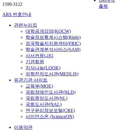
100개씩
s
e
점
1599-3122
l
출력
o
p
들
e
f
o
ARS 번호안내
도
s
S
s
다
o
u
관련누리집
i
루
f
p
대학공개강의(KOCW)
t
어
c
r
e
학술정보통계시스템(Rinfo)
졌
o
e
d
외국학술지지원센터(FRIC)
다
m
m
i
.
학술관계분석서비스(SAM)
m
e
n
먼
사서커뮤니티
e
C
a
저
기관회원
r
o
d
,
지식나눔(LOOK)
c
u
e
상
의학전자도서관(MEDLIS)
i
r
p
법
a
유관기관 사이트
t
o
총
l
교육부(MOE)
p
s
칙
l
국립장애인도서관(NLD)
r
i
과
a
국립중앙도서관(NL)
e
t
상
w
국회도서관(NAL)
c
i
행
,
연구윤리정보포털(CRE)
e
n
위
c
사이언스온 (ScienceON)
d
g
분
o
e
b
야
m
이용약관
n
a