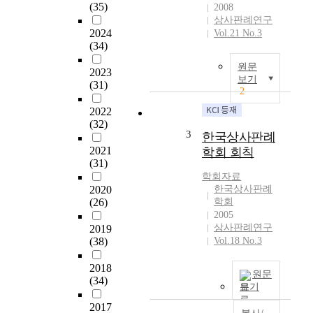
(35)
2008
a
상사판례연구
n
2024
Vol.21 No.3
a
(34)
l
원문
y
2023
보기
z
(31)
2
e
2022
s
(32)
t
3
한국상사판례
h
2021
학회 회칙
e
(31)
K
학회자료
o
2020
한국상사판례
r
(26)
학회
e
2005
a
상사판례연구
2019
n
(38)
Vol.18 No.3
S
u
2018
원문
p
(34)
보기
r
2017
e