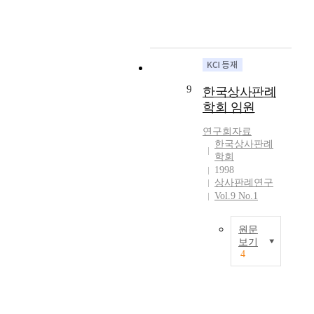
e
사
n
m
이
g
a
율
t
b
·
h
o
상
e
u
사
S
9
한국상사판례
t
시
u
학회 임원
t
효
p
h
의
r
연구회자료
e
적
e
한국상사판례
r
용
m
학회
e
여
e
1998
v
부
C
상사판례연구
e
,
o
Vol.9 No.1
r
상
u
s
호
r
원문
i
속
t
보기
o
용
p
4
n
N
영
r
o
/
업
e
f
A
양
c
t
수
e