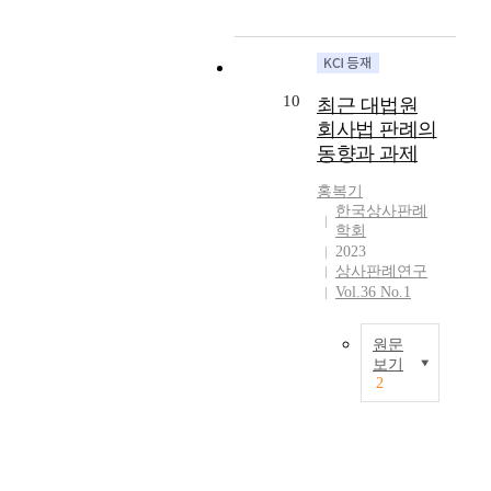
h
인
d
e
의
e
s
책
n
e
임
t
c
뿐
s
10
최근 대법원
u
만
i
회사법 판례의
r
아
n
동향과 과제
i
니
2
t
라
0
홍복기
y
선
2
한국상사판례
m
하
1
학회
o
증
2023
,
n
권
상사판례연구
t
e
을
Vol.36 No.1
h
y
중
e
f
심
m
원문
o
으
a
보기
r
로
2
i
T
a
한
n
h
c
해
c
i
c
상
a
s
i
운
s
a
d
송