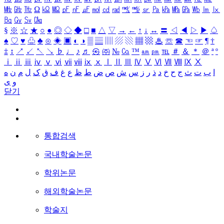
㎒
㎓
㎔
Ω
㏀
㏁
㎊
㎋
㎌
㏖
㏅
㎭
㎮
㎯
㏛
㎩
㎪
㎫
㎬
㏝
㏐
㏓
㏃
㏉
㏜
㏆
§
※
☆
★
○
●
◎
◇
◆
□
■
△
▽
→
←
↑
↓
↔
〓
◁
◀
▷
▶
♤
♠
♡
♥
♧
♣
⊙
◈
▣
◐
◑
▒
▤
▥
▨
▧
▦
▩
♨
☏
☎
☜
☞
¶
†
‡
↕
↗
↙
↖
↘
♭
♩
♪
♬
㉿
㈜
№
㏇
™
㏂
㏘
℡
＃
＆
＊
＠
ª
º
ⅰ
ⅱ
ⅲ
ⅳ
ⅴ
ⅵ
ⅶ
ⅷ
ⅸ
ⅹ
Ⅰ
Ⅱ
Ⅲ
Ⅳ
Ⅴ
Ⅵ
Ⅶ
Ⅷ
Ⅸ
Ⅹ
ا
ب
ت
ث
ج
ح
خ
د
ذ
ر
ز
س
ش
ص
ض
ط
ظ
ع
غ
ف
ق
ک
ل
م
ن
ه
و
ی
닫기
통합검색
국내학술논문
학위논문
해외학술논문
학술지