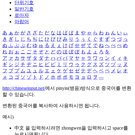
단위기호
일반기호
로마자
아랍어
あ
ぁ
か
が
さ
ざ
た
だ
な
は
ば
ぱ
ま
や
ゃ
ら
わ
ゎ
ん
い
ぃ
き
ぎ
し
じ
ち
ぢ
に
ひ
び
ぴ
み
り
う
ぅ
く
ぐ
す
ず
つ
づ
っ
ぬ
ふ
ぶ
ぷ
む
ゆ
ゅ
る
え
ぇ
け
げ
せ
ぜ
て
で
ね
へ
べ
ぺ
め
れ
お
ぉ
こ
ご
そ
ぞ
と
ど
の
ほ
ぼ
ぽ
も
よ
ょ
ろ
を
ア
ァ
カ
サ
ザ
タ
ダ
ナ
ハ
バ
パ
マ
ヤ
ャ
ラ
ワ
ヮ
ン
イ
ィ
キ
ギ
シ
ジ
チ
ヂ
ニ
ヒ
ビ
ピ
ミ
リ
ウ
ゥ
ク
グ
ス
ズ
ツ
ヅ
ッ
ヌ
フ
ブ
プ
ム
ユ
ュ
ル
エ
ェ
ケ
ゲ
セ
ゼ
テ
デ
ヘ
ベ
ペ
メ
レ
オ
ォ
コ
ゴ
ソ
ゾ
ト
ド
ノ
ホ
ボ
ポ
モ
ヨ
ョ
ロ
ヲ
―
http://chineseinput.net/
에서 pinyin(병음)방식으로 중국어를 변환
할 수 있습니다.
변환된 중국어를 복사하여 사용하시면 됩니다.
예시)
中文 을 입력하시려면
zhongwen
을 입력하시고 space를
누르시면됩니다.