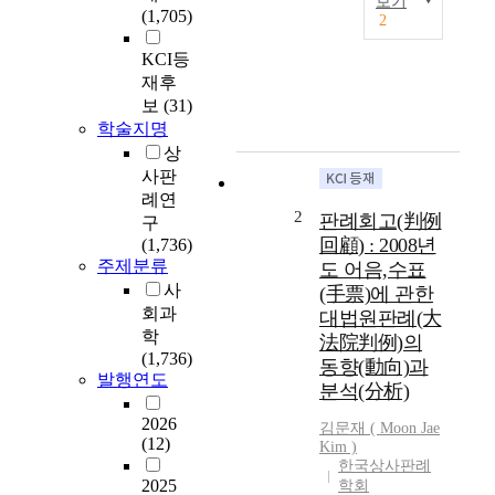
보기
(1,705)
2
T
h
KCI등
i
재후
s
보
(31)
a
학술지명
r
상
t
사판
i
례연
c
2
판례회고(判例
구
l
回顧) : 2008년
(1,736)
e
주제분류
도 어음,수표
e
사
(手票)에 관한
x
회과
대법원판례(大
a
학
m
法院判例)의
(1,736)
i
동향(動向)과
발행연도
n
분석(分析)
e
2026
s
김문재 ( Moon Jae
(12)
Kim )
a
한국상사판례
n
2025
학회
d