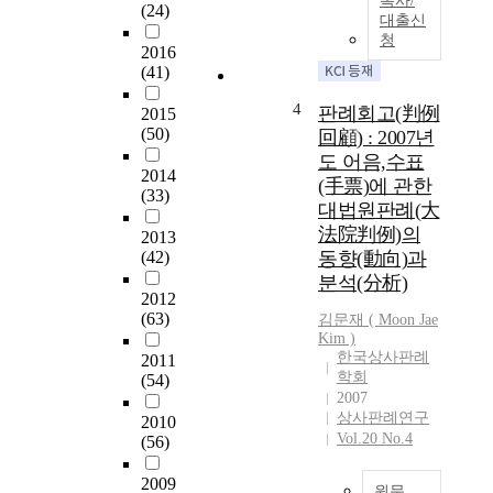
복사/
(24)
m
대출신
e
청
2016
C
(41)
o
u
4
판례회고(判例
2015
r
(50)
回顧) : 2007년
t
도 어음,수표
J
2014
(手票)에 관한
u
(33)
대법원판례(大
d
法院判例)의
g
2013
e
(42)
동향(動向)과
m
분석(分析)
2012
e
(63)
김문재 ( Moon Jae
n
Kim )
t
한국상사판례
2011
s
학회
(54)
i
2007
n
상사판례연구
2010
2
Vol.20 No.4
(56)
0
0
2009
원문