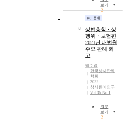
3
보기
i
년
2
r
에
s
여
t
러
8
상법총칙・상
c
유
a
행위・보험편
의
s
미
2021년 대법원
e
한
주요 판례 회
t
대
고
r
법
e
원
박수영
a
한국상사판례
판
학회
t
결
2022
s
들
상사판례연구
t
이
Vol.35 No.1
h
선
e
고
p
되
원문
r
보기
었
2
o
다
A
b
.
m
l
상
o