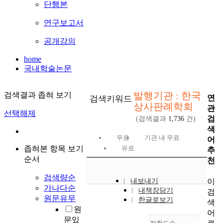
단행본
연구보고서
공개강의
home
국내학술논문
발행기관 : 한국
검색결과 좁혀 보기
연
검색키워드
상사판례학회
관
선택해제
검
(검색결과
1,736
건)
색
무료
기관 내 무료
어
좁혀본 항목 보기
유료
추
순서
천
검색량순
이
내보내기
가나다순
내책장담기
검
원문유무
한글로보기
색
원
어
문있