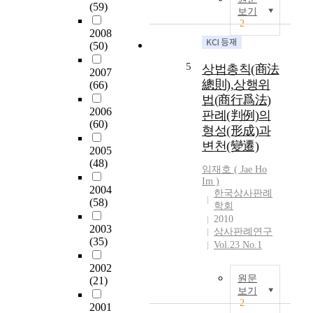
9
(59)
보기
/
2
2
2008
0
(50)
1
5
상법총칙(商法
2007
0
總則),상행위
(66)
a
법(商行爲法)
b
2006
판례(判例)의
o
(60)
u
형성(形成)과
t
변천(變遷)
2005
b
(48)
임재호 ( Jae Ho
i
Im )
l
2004
한국상사판례
l
(58)
학회
o
2010
f
2003
상사판례연구
e
(35)
Vol.23 No.1
x
2002
c
원문
(21)
h
보기
a
2
2001
n