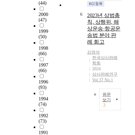
(44)
g
e
2000
6
2023년 상법총
,
(47)
칙, 상행위, 해
n
상운송·항공운
o
1999
송법 분야 판
t
(50)
e
례 회고
a
1998
김영석
n
(66)
한국상사판례
d
학회
1997
c
2024
(66)
h
상사판례연구
e
Vol.37 No.1
1996
c
(93)
k
원문
s
1994
보기
.
(74)
2
I
상
t
법
1992
i
총
(73)
n
칙
v
,
1991