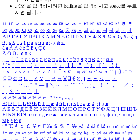
北京 을 입력하시려면
beijing
을 입력하시고 space를 누르
시면 됩니다.
ㅥ
ㅦ
ㅧ
ㅨ
ㅩ
ㅪ
ㅫ
ㅬ
ㅭ
ㅮ
ㅯ
ㅰ
ㅱ
ㅲ
ㅳ
ㅴ
ㅵ
ㅶ
ㅷ
ㅸ
ㅹ
ㅺ
ㅻ
ㅼ
ㅽ
ㅾ
ㅿ
ㆀ
ㆁ
ㆂ
ㆃ
ㆄ
ㆅ
ㆆ
ㆇ
ㆈ
ㆉ
ㆊ
ㆋ
ㆌ
ㆍ
ㆎ
Α
Β
Γ
Δ
Ε
Ζ
Η
Θ
Ι
Κ
Λ
Μ
Ν
Ξ
Ο
Π
Ρ
Σ
Τ
Υ
Φ
Χ
Ψ
Ω
α
β
γ
δ
ε
ζ
η
θ
ι
κ
λ
μ
ν
ξ
ο
π
ρ
σ
τ
υ
φ
χ
ψ
ω
á
à
Á
À
é
è
É
È
ç
Ç
ê
Ä
Ö
Ü
ä
ö
ü
ß
ְ
ֳ
ֲ
ֱ
ָ
ַ
ֵ
ֶ
ִ
ֹ
ּ
ֻ
ׂ
ׁ
ּ
ב
ה
נ
מ
צ
ת
ץ
ש
ד
ג
כ
ע
י
ח
ל
ך
ף
ק
ר
א
ט
ו
ן
ם
פ
‘
’
“
”
〔
〕
〈
〉
「
」
『
』
【
】
＂
（
）
［
］
｛
｝
±
×
÷
≠
≤
≥
∞
∴
♂
♀
∠
⊥
⌒
∂
∇
≡
≒
≪
≫
√
∽
∝
∵
∫
∬
∈
∋
⊆
⊇
⊂
⊃
∪
∩
∧
∨
￢
⇒
⇔
∀
∃
∮
∑
∏
＋
－
＜
＝
＞
、
。
·
‥
…
¨
〃
―
∥
＼
∼
´
～
ˇ
˘
˝
˚
˙
¸
˛
¡
¿
ː
！
＇
，
．
／
：
；
？
＾
＿
｀
｜
½
⅓
⅔
¼
¾
⅛
⅜
⅝
⅞
¹
²
³
⁴
ⁿ
₁
₂
₃
₄
Æ
Ð
Ħ
Ĳ
Ł
Ø
Œ
Þ
Ŧ
Ŋ
æ
đ
ð
ħ
ı
ĳ
ĸ
ŀ
ł
ø
œ
ß
þ
ŧ
ŋ
ŉ
А
Б
В
Г
Д
Е
Ё
Ж
З
И
Й
К
Л
М
Н
О
П
Р
С
Т
У
Ф
Х
Ц
Ч
Ш
Щ
Ъ
Ы
Ь
Э
Ю
Я
а
б
в
г
д
е
ё
ж
з
и
й
к
л
м
н
о
п
р
с
т
у
ф
х
ц
ч
ш
щ
ъ
ы
ь
э
ю
я
′
″
℃
Å
￠
￡
￥
¤
℉
‰
＄
％
Ｆ
￦
㎕
㎖
㎗
ℓ
㎘
㏄
㎣
㎤
㎥
㎦
㎙
㎚
㎛
㎜
㎝
㎞
㎟
㎠
㎡
㎢
㏊
㎍
㎎
㎏
㏏
㎈
㎉
㏈
㎧
㎨
㎰
㎱
㎲
㎳
㎴
㎵
㎶
㎷
㎸
㎹
㎀
㎁
㎂
㎃
㎄
㎺
㎻
㎽
㎾
㎿
㎐
㎑