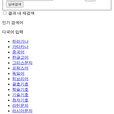
상세검색
결과 내 재검색
인기 검색어
다국어 입력
히라가나
가타카나
중국어
한글고어
그리스문자
프랑스어
독일어
히브리어
괄호기호
학술기호
기술기호
첨자기호
라틴문자
러시아문자