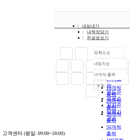
e
r
e
분
s
t
n
야
r
i
t
,
e
c
n
몬
l
내보내기
l
o
트
a
내책장담기
e
t
리
한글로보기
t
e
i
올
e
x
f
협
d
정확도순
a
i
약
t
m
c
을
o
내림차순
정확도
i
a
다
t
n
순
t
룬
10개씩 출력
h
내림차순
e
인기도
i
국
e
s
순
조회
o
제
10개씩
g
t
연도순
n
항
출력
e
h
제목순
t
공
20개씩
n
e
h
저자순
운
e
출력
t
a
발행기
송
r
30개씩
r
t
분
관순
a
출력
e
b
야
l
50개씩
n
e
의
r
고객센터 (평일: 09:00~18:00)
출력
d
d
쟁
u