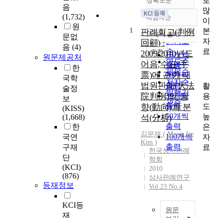
로
정확도순
음
많
(1,732)
내림차순
이
정확도
원
1
본
순
판례회고(判例
10개씩 출력
문없
내림차순
자
인기도
回顧) :
음
(4)
료
순
조회
2009/2010년도
10개씩
원문제공처
연도순
어음,수표(手
출력
한
제목순
票)에 관한 대
20개씩
국학
저자순
법원판례(大法
출력
활
술정
발행기
院判例)의 동
30개씩
용
보
관순
출력
도
향(動向)과 분
(KISS)
50개씩
높
(1,668)
석(分析)
출력
은
한
김문재 ( Moon Jae
100개씩
자
국연
Kim )
출력
료
구재
한국상사판례
단
학회
(KCI)
2010
(876)
상사판례연구
등재정보
Vol.23 No.4
KCI등
원문
재