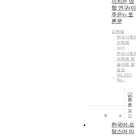
끼치는 영
향 연구(이
주은)> 토
론문
김현철
한국사회
어학회
2015
한국사회
어학회 학
술대회 발
표집
Vol.2015
No.-
원
문
보
9
기
한국어-프
랑스어 이