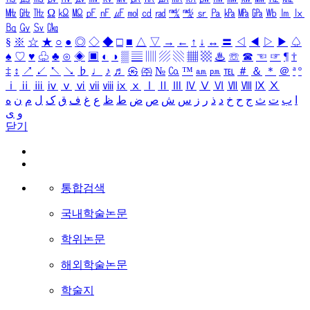
㎒
㎓
㎔
Ω
㏀
㏁
㎊
㎋
㎌
㏖
㏅
㎭
㎮
㎯
㏛
㎩
㎪
㎫
㎬
㏝
㏐
㏓
㏃
㏉
㏜
㏆
§
※
☆
★
○
●
◎
◇
◆
□
■
△
▽
→
←
↑
↓
↔
〓
◁
◀
▷
▶
♤
♠
♡
♥
♧
♣
⊙
◈
▣
◐
◑
▒
▤
▥
▨
▧
▦
▩
♨
☏
☎
☜
☞
¶
†
‡
↕
↗
↙
↖
↘
♭
♩
♪
♬
㉿
㈜
№
㏇
™
㏂
㏘
℡
＃
＆
＊
＠
ª
º
ⅰ
ⅱ
ⅲ
ⅳ
ⅴ
ⅵ
ⅶ
ⅷ
ⅸ
ⅹ
Ⅰ
Ⅱ
Ⅲ
Ⅳ
Ⅴ
Ⅵ
Ⅶ
Ⅷ
Ⅸ
Ⅹ
ا
ب
ت
ث
ج
ح
خ
د
ذ
ر
ز
س
ش
ص
ض
ط
ظ
ع
غ
ف
ق
ک
ل
م
ن
ه
و
ی
닫기
통합검색
국내학술논문
학위논문
해외학술논문
학술지