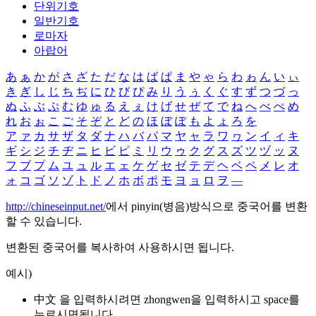
단위기호
일반기호
로마자
아랍어
あ
ぁ
か
が
さ
ざ
た
だ
な
は
ば
ぱ
ま
や
ゃ
ら
わ
ゎ
ん
い
ぃ
き
ぎ
し
じ
ち
ぢ
に
ひ
び
ぴ
み
り
う
ぅ
く
ぐ
す
ず
つ
づ
っ
ぬ
ふ
ぶ
ぷ
む
ゆ
ゅ
る
え
ぇ
け
げ
せ
ぜ
て
で
ね
へ
べ
ぺ
め
れ
お
ぉ
こ
ご
そ
ぞ
と
ど
の
ほ
ぼ
ぽ
も
よ
ょ
ろ
を
ア
ァ
カ
サ
ザ
タ
ダ
ナ
ハ
バ
パ
マ
ヤ
ャ
ラ
ワ
ヮ
ン
イ
ィ
キ
ギ
シ
ジ
チ
ヂ
ニ
ヒ
ビ
ピ
ミ
リ
ウ
ゥ
ク
グ
ス
ズ
ツ
ヅ
ッ
ヌ
フ
ブ
プ
ム
ユ
ュ
ル
エ
ェ
ケ
ゲ
セ
ゼ
テ
デ
ヘ
ベ
ペ
メ
レ
オ
ォ
コ
ゴ
ソ
ゾ
ト
ド
ノ
ホ
ボ
ポ
モ
ヨ
ョ
ロ
ヲ
―
http://chineseinput.net/
에서 pinyin(병음)방식으로 중국어를 변환
할 수 있습니다.
변환된 중국어를 복사하여 사용하시면 됩니다.
예시)
中文 을 입력하시려면
zhongwen
을 입력하시고 space를
누르시면됩니다.