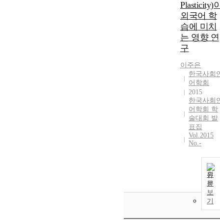
Plasticity)
외국어 학
습에 미치
는 영향 연
구
이주은
한국사회
어학회
2015
한국사회
어학회 학
술대회 발
표집
Vol.2015
No.-
원
문
보
기