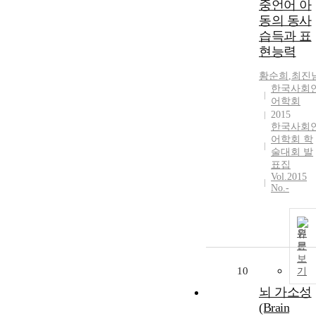
중언어 아
동의 동사
습득과 표
현능력
황순희
,
최진
한국사회
어학회
2015
한국사회
어학회 학
술대회 발
표집
Vol.2015
No.-
원
문
보
10
기
뇌 가소성
(Brain