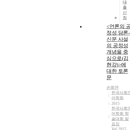
대
출
신
청
<언론의 
정성 담론-
신문 사설
의 공정성
개념을 중
심으로(김
현강)>에
대한 토론
문
손희연
한국사회
어학회
2015
한국사회
어학회 학
술대회 발
표집
Vol.2015