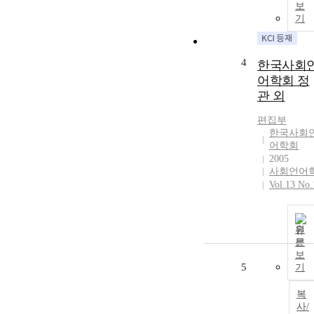
보
기
4
한국사회
어학회 정
관 외
편집부
한국사회
어학회
2005
사회언어
Vol.13 No.
원
문
보
5
기
복
사/