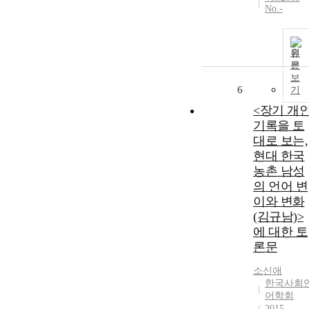
No.-
원
문
보
6
기
<장기 개
기록을 토
대로 보는,
현대 한국
농촌 남성
의 언어 변
이와 변화
(김규남)>
에 대한 토
론문
소신애
한국사회
어학회
2015