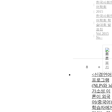
한국사회
어학회
2015
한국사회
어학회 학
술대회 발
표집
Vol.2015
No.-
원
문
보
8
기
<신경언어
프로그램
(NLP)와 
가소성 이
론이 외국
어(중국어)
학습자에