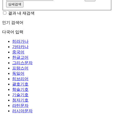
상세검색
결과 내 재검색
인기 검색어
다국어 입력
히라가나
가타카나
중국어
한글고어
그리스문자
프랑스어
독일어
히브리어
괄호기호
학술기호
기술기호
첨자기호
라틴문자
러시아문자