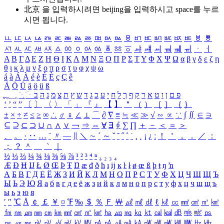
北京 을 입력하시려면
beijing
을 입력하시고 space를 누르
시면 됩니다.
ㅥ
ㅦ
ㅧ
ㅨ
ㅩ
ㅪ
ㅫ
ㅬ
ㅭ
ㅮ
ㅯ
ㅰ
ㅱ
ㅲ
ㅳ
ㅴ
ㅵ
ㅶ
ㅷ
ㅸ
ㅹ
ㅺ
ㅻ
ㅼ
ㅽ
ㅾ
ㅿ
ㆀ
ㆁ
ㆂ
ㆃ
ㆄ
ㆅ
ㆆ
ㆇ
ㆈ
ㆉ
ㆊ
ㆋ
ㆌ
ㆍ
ㆎ
Α
Β
Γ
Δ
Ε
Ζ
Η
Θ
Ι
Κ
Λ
Μ
Ν
Ξ
Ο
Π
Ρ
Σ
Τ
Υ
Φ
Χ
Ψ
Ω
α
β
γ
δ
ε
ζ
η
θ
ι
κ
λ
μ
ν
ξ
ο
π
ρ
σ
τ
υ
φ
χ
ψ
ω
á
à
Á
À
é
è
É
È
ç
Ç
ê
Ä
Ö
Ü
ä
ö
ü
ß
ְ
ֳ
ֲ
ֱ
ָ
ַ
ֵ
ֶ
ִ
ֹ
ּ
ֻ
ׂ
ׁ
ּ
ב
ה
נ
מ
צ
ת
ץ
ש
ד
ג
כ
ע
י
ח
ל
ך
ף
ק
ר
א
ט
ו
ן
ם
פ
‘
’
“
”
〔
〕
〈
〉
「
」
『
』
【
】
＂
（
）
［
］
｛
｝
±
×
÷
≠
≤
≥
∞
∴
♂
♀
∠
⊥
⌒
∂
∇
≡
≒
≪
≫
√
∽
∝
∵
∫
∬
∈
∋
⊆
⊇
⊂
⊃
∪
∩
∧
∨
￢
⇒
⇔
∀
∃
∮
∑
∏
＋
－
＜
＝
＞
、
。
·
‥
…
¨
〃
―
∥
＼
∼
´
～
ˇ
˘
˝
˚
˙
¸
˛
¡
¿
ː
！
＇
，
．
／
：
；
？
＾
＿
｀
｜
½
⅓
⅔
¼
¾
⅛
⅜
⅝
⅞
¹
²
³
⁴
ⁿ
₁
₂
₃
₄
Æ
Ð
Ħ
Ĳ
Ł
Ø
Œ
Þ
Ŧ
Ŋ
æ
đ
ð
ħ
ı
ĳ
ĸ
ŀ
ł
ø
œ
ß
þ
ŧ
ŋ
ŉ
А
Б
В
Г
Д
Е
Ё
Ж
З
И
Й
К
Л
М
Н
О
П
Р
С
Т
У
Ф
Х
Ц
Ч
Ш
Щ
Ъ
Ы
Ь
Э
Ю
Я
а
б
в
г
д
е
ё
ж
з
и
й
к
л
м
н
о
п
р
с
т
у
ф
х
ц
ч
ш
щ
ъ
ы
ь
э
ю
я
′
″
℃
Å
￠
￡
￥
¤
℉
‰
＄
％
Ｆ
￦
㎕
㎖
㎗
ℓ
㎘
㏄
㎣
㎤
㎥
㎦
㎙
㎚
㎛
㎜
㎝
㎞
㎟
㎠
㎡
㎢
㏊
㎍
㎎
㎏
㏏
㎈
㎉
㏈
㎧
㎨
㎰
㎱
㎲
㎳
㎴
㎵
㎶
㎷
㎸
㎹
㎀
㎁
㎂
㎃
㎄
㎺
㎻
㎽
㎾
㎿
㎐
㎑