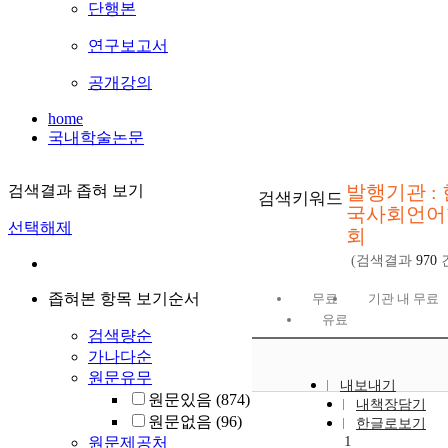
단행본
연구보고서
공개강의
home
국내학술논문
발행기관 : 
검색결과 좁혀 보기
검색키워드
국사회언어
선택해제
회
(검색결과
970
좁혀본 항목 보기순서
무료
기관 내 무료
유료
검색량순
가나다순
원문유무
내보내기
원문있음
(874)
내책장담기
원문없음
(96)
한글로보기
1
원문제공처