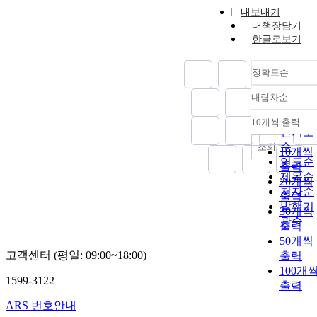
내보내기
내책장담기
한글로보기
정확도순
내림차순
정확도
순
10개씩 출력
내림차
인기도
순
조회
10개씩
연도순
출력
제목순
20개씩
저자순
출력
발행기
30개씩
관순
출력
50개씩
고객센터 (평일: 09:00~18:00)
출력
100개
1599-3122
출력
ARS 번호안내