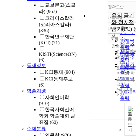
교보문고(스콜
정확도순
라)
(967)
욕의 금기
내림차순
코리아스칼라
정확도
와 정치적
(코리아스칼라)
순
10개씩 출력
금기(PC) 
내림차
(836)
인기도
제
한국연구재단
순
조회
10개씩
(KCI)
(71)
연도순
민현식
출력
제목순
한국사회
20개씩
KISTI(ScienceON)
어학회
저자순
(6)
출력
2018
발행기
등재정보
30개씩
한국사회
관순
KCI등재
(904)
출력
어학회 학
KCI등재후보
술대회 발
50개씩
표집
(6)
출력
Vol.2018
학술지명
100개
No.-
사회언어학
출력
(910)
한국사회언어
원
학회 학술대회 발
문
표집
(60)
보
주제분류
기
인문학
(970)