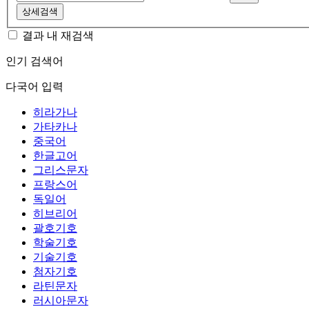
상세검색
결과 내 재검색
인기 검색어
다국어 입력
히라가나
가타카나
중국어
한글고어
그리스문자
프랑스어
독일어
히브리어
괄호기호
학술기호
기술기호
첨자기호
라틴문자
러시아문자