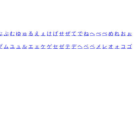
ぶ
ぷ
む
ゆ
ゅ
る
え
ぇ
け
げ
せ
ぜ
て
で
ね
へ
べ
ぺ
め
れ
お
ぉ
プ
ム
ユ
ュ
ル
エ
ェ
ケ
ゲ
セ
ゼ
テ
デ
ヘ
ベ
ペ
メ
レ
オ
ォ
コ
ゴ