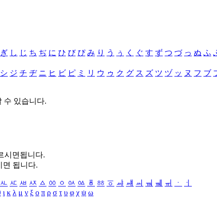
ぎ
し
じ
ち
ぢ
に
ひ
び
ぴ
み
り
う
ぅ
く
ぐ
す
ず
つ
づ
っ
ぬ
ふ
シ
ジ
チ
ヂ
ニ
ヒ
ビ
ピ
ミ
リ
ウ
ゥ
ク
グ
ス
ズ
ツ
ヅ
ッ
ヌ
フ
ブ
할 수 있습니다.
누르시면됩니다.
시면 됩니다.
ㅻ
ㅼ
ㅽ
ㅾ
ㅿ
ㆀ
ㆁ
ㆂ
ㆃ
ㆄ
ㆅ
ㆆ
ㆇ
ㆈ
ㆉ
ㆊ
ㆋ
ㆌ
ㆍ
ㆎ
θ
ι
κ
λ
μ
ν
ξ
ο
π
ρ
σ
τ
υ
φ
χ
ψ
ω