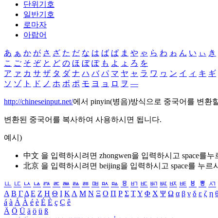
단위기호
일반기호
로마자
아랍어
あ
ぁ
か
が
さ
ざ
た
だ
な
は
ば
ぱ
ま
や
ゃ
ら
わ
ゎ
ん
い
ぃ
き
こ
ご
そ
ぞ
と
ど
の
ほ
ぼ
ぽ
も
よ
ょ
ろ
を
ア
ァ
カ
サ
ザ
タ
ダ
ナ
ハ
バ
パ
マ
ヤ
ャ
ラ
ワ
ヮ
ン
イ
ィ
キ
ギ
ソ
ゾ
ト
ド
ノ
ホ
ボ
ポ
モ
ヨ
ョ
ロ
ヲ
―
http://chineseinput.net/
에서 pinyin(병음)방식으로 중국어를 변환
변환된 중국어를 복사하여 사용하시면 됩니다.
예시)
中文 을 입력하시려면
zhongwen
을 입력하시고 space를
北京 을 입력하시려면
beijing
을 입력하시고 space를 누르
ㅥ
ㅦ
ㅧ
ㅨ
ㅩ
ㅪ
ㅫ
ㅬ
ㅭ
ㅮ
ㅯ
ㅰ
ㅱ
ㅲ
ㅳ
ㅴ
ㅵ
ㅶ
ㅷ
ㅸ
ㅹ
ㅺ
Α
Β
Γ
Δ
Ε
Ζ
Η
Θ
Ι
Κ
Λ
Μ
Ν
Ξ
Ο
Π
Ρ
Σ
Τ
Υ
Φ
Χ
Ψ
Ω
α
β
γ
δ
ε
ζ
η
á
à
Á
À
é
è
É
È
ç
Ç
ê
Ä
Ö
Ü
ä
ö
ü
ß