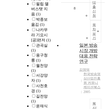
대
필립 앨
출
8
버스탯 지
신
음
(1)
청
박종보
옮김
(1)
목
차
나카무
보
라 기요시
기
[공]편저
(1)
일본 방송
관곡실
(1)
시장 개방
용구청
대응 전략
륭
(1)
연구
월천양
김영덕
(1)
한국방송영
서강양
상산업진흥
자
(1)
원 커뮤니
사천호
케이션북스
경
(1)
2005
길전망
(1)
복
윤재식
사/