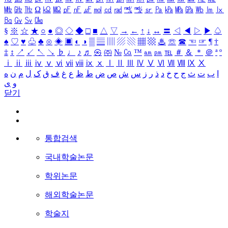
㎒
㎓
㎔
Ω
㏀
㏁
㎊
㎋
㎌
㏖
㏅
㎭
㎮
㎯
㏛
㎩
㎪
㎫
㎬
㏝
㏐
㏓
㏃
㏉
㏜
㏆
§
※
☆
★
○
●
◎
◇
◆
□
■
△
▽
→
←
↑
↓
↔
〓
◁
◀
▷
▶
♤
♠
♡
♥
♧
♣
⊙
◈
▣
◐
◑
▒
▤
▥
▨
▧
▦
▩
♨
☏
☎
☜
☞
¶
†
‡
↕
↗
↙
↖
↘
♭
♩
♪
♬
㉿
㈜
№
㏇
™
㏂
㏘
℡
＃
＆
＊
＠
ª
º
ⅰ
ⅱ
ⅲ
ⅳ
ⅴ
ⅵ
ⅶ
ⅷ
ⅸ
ⅹ
Ⅰ
Ⅱ
Ⅲ
Ⅳ
Ⅴ
Ⅵ
Ⅶ
Ⅷ
Ⅸ
Ⅹ
ا
ب
ت
ث
ج
ح
خ
د
ذ
ر
ز
س
ش
ص
ض
ط
ظ
ع
غ
ف
ق
ک
ل
م
ن
ه
و
ی
닫기
통합검색
국내학술논문
학위논문
해외학술논문
학술지