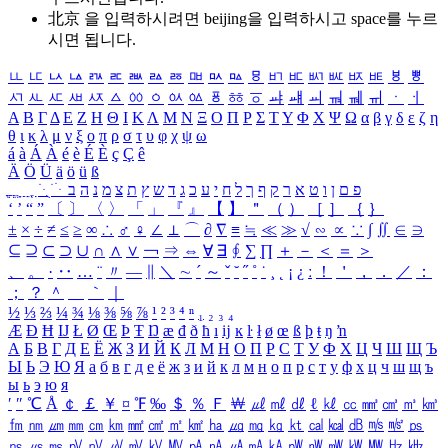
北京 을 입력하시려면
beijing
을 입력하시고 space를 누르
시면 됩니다.
ㅥ
ㅦ
ㅧ
ㅨ
ㅩ
ㅪ
ㅫ
ㅬ
ㅭ
ㅮ
ㅯ
ㅰ
ㅱ
ㅲ
ㅳ
ㅴ
ㅵ
ㅶ
ㅷ
ㅸ
ㅹ
ㅺ
ㅻ
ㅼ
ㅽ
ㅾ
ㅿ
ㆀ
ㆁ
ㆂ
ㆃ
ㆄ
ㆅ
ㆆ
ㆇ
ㆈ
ㆉ
ㆊ
ㆋ
ㆌ
ㆍ
ㆎ
Α
Β
Γ
Δ
Ε
Ζ
Η
Θ
Ι
Κ
Λ
Μ
Ν
Ξ
Ο
Π
Ρ
Σ
Τ
Υ
Φ
Χ
Ψ
Ω
α
β
γ
δ
ε
ζ
η
θ
ι
κ
λ
μ
ν
ξ
ο
π
ρ
σ
τ
υ
φ
χ
ψ
ω
á
à
Á
À
é
è
É
È
ç
Ç
ê
Ä
Ö
Ü
ä
ö
ü
ß
ְ
ֳ
ֲ
ֱ
ָ
ַ
ֵ
ֶ
ִ
ֹ
ּ
ֻ
ׂ
ׁ
ּ
ב
ה
נ
מ
צ
ת
ץ
ש
ד
ג
כ
ע
י
ח
ל
ך
ף
ק
ר
א
ט
ו
ן
ם
פ
‘
’
“
”
〔
〕
〈
〉
「
」
『
』
【
】
＂
（
）
［
］
｛
｝
±
×
÷
≠
≤
≥
∞
∴
♂
♀
∠
⊥
⌒
∂
∇
≡
≒
≪
≫
√
∽
∝
∵
∫
∬
∈
∋
⊆
⊇
⊂
⊃
∪
∩
∧
∨
￢
⇒
⇔
∀
∃
∮
∑
∏
＋
－
＜
＝
＞
、
。
·
‥
…
¨
〃
―
∥
＼
∼
´
～
ˇ
˘
˝
˚
˙
¸
˛
¡
¿
ː
！
＇
，
．
／
：
；
？
＾
＿
｀
｜
½
⅓
⅔
¼
¾
⅛
⅜
⅝
⅞
¹
²
³
⁴
ⁿ
₁
₂
₃
₄
Æ
Ð
Ħ
Ĳ
Ł
Ø
Œ
Þ
Ŧ
Ŋ
æ
đ
ð
ħ
ı
ĳ
ĸ
ŀ
ł
ø
œ
ß
þ
ŧ
ŋ
ŉ
А
Б
В
Г
Д
Е
Ё
Ж
З
И
Й
К
Л
М
Н
О
П
Р
С
Т
У
Ф
Х
Ц
Ч
Ш
Щ
Ъ
Ы
Ь
Э
Ю
Я
а
б
в
г
д
е
ё
ж
з
и
й
к
л
м
н
о
п
р
с
т
у
ф
х
ц
ч
ш
щ
ъ
ы
ь
э
ю
я
′
″
℃
Å
￠
￡
￥
¤
℉
‰
＄
％
Ｆ
￦
㎕
㎖
㎗
ℓ
㎘
㏄
㎣
㎤
㎥
㎦
㎙
㎚
㎛
㎜
㎝
㎞
㎟
㎠
㎡
㎢
㏊
㎍
㎎
㎏
㏏
㎈
㎉
㏈
㎧
㎨
㎰
㎱
㎲
㎳
㎴
㎵
㎶
㎷
㎸
㎹
㎀
㎁
㎂
㎃
㎄
㎺
㎻
㎽
㎾
㎿
㎐
㎑