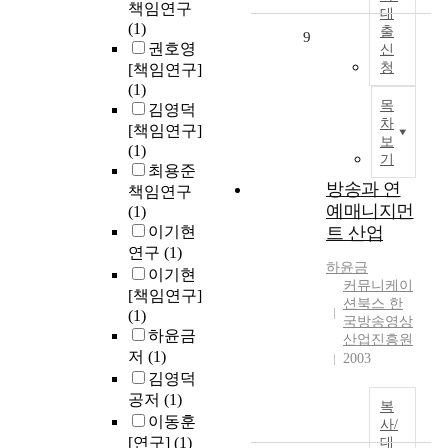
책임연구
대
(1)
출
9
권호영
신
청
[책임연구]
(1)
목
김영덕
차
[책임연구]
보
(1)
기
최용준
방송과 연
책임연구
예매니지먼
(1)
이기현
트 산업
연구
(1)
하윤금
이기현
커뮤니케이
[책임연구]
션북스 한
(1)
국방송영상
하윤금
산업진흥원
저
(1)
2003
김영덕
공저
(1)
복
이동훈
사/
[연구]
(1)
대