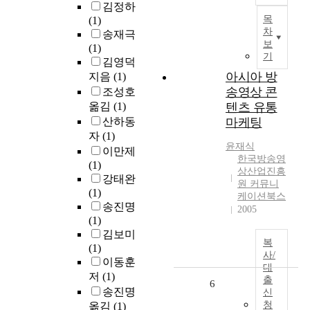
김정하
목
(1)
차
송재극
보
(1)
기
김영덕
아시아 방
지음
(1)
송영상 콘
조성호
옮김
(1)
텐츠 유통
산하동
마케팅
자
(1)
윤재식
이만제
한국방송영
(1)
상산업진흥
강태완
원 커뮤니
(1)
케이션북스
송진명
2005
(1)
김보미
복
(1)
사/
이동훈
대
저
(1)
출
6
송진명
신
청
옮김
(1)