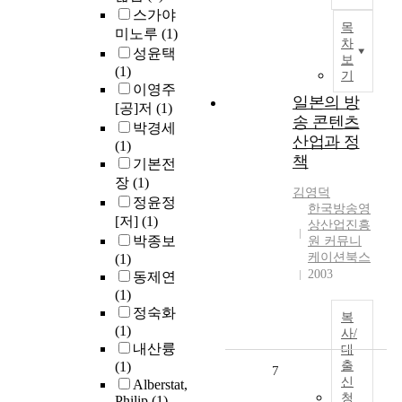
스가야
목
미노루
(1)
차
성윤택
보
(1)
기
이영주
일본의 방
[공]저
(1)
송 콘텐츠
박경세
산업과 정
(1)
책
기본전
장
(1)
김영덕
정윤정
한국방송영
[저]
(1)
상산업진흥
박종보
원 커뮤니
케이션북스
(1)
2003
동제연
(1)
정숙화
복
(1)
사/
내산륭
대
(1)
출
7
신
Alberstat,
청
Philip
(1)