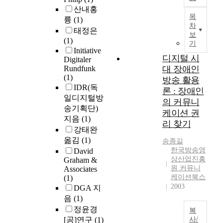
산내홍
목
륭
(1)
차
태정은
보
(1)
기
Initiative
디지털 시
Digitaler
Rundfunk
대 장애인
(1)
방송 활용
IDR(독
론 : 장애인
일디지털방
의 커뮤니
송기획단)
케이션 권
지음
(1)
리 찾기
강태완
옮김
(1)
송종길
한국방송영
David
상산업진흥
Graham &
원 커뮤니
Associates
케이션북스
(1)
2003
DGA 지
음
(1)
정윤경
복
[공]연구
(1)
사/