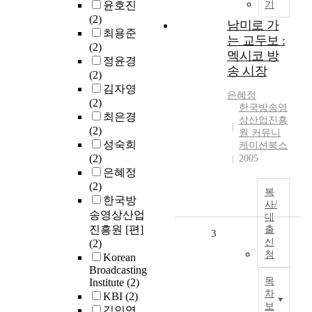
윤호진
기
(2)
남미로 가
최용준
는 교두보 :
(2)
멕시코 방
정윤경
송 시장
(2)
김자영
은혜정
(2)
한국방송영
최은경
상산업진흥
(2)
원 커뮤니
성숙희
케이션북스
(2)
2005
은혜정
(2)
복
한국방
사/
송영상산업
대
진흥원 [편]
출
3
신
(2)
청
Korean
Broadcasting
목
Institute
(2)
차
KBI
(2)
보
김인영