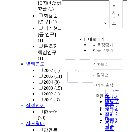
に向けた硏
목
究會
(1)
차
최용준
보
[연구]
(1)
기
이기현...
[등 연구]
내보내기
(1)
내책장담기
윤호진
한글로보기
책임연구
(1)
발행연도
정확도순
2007
(1)
내림차순
2005
(11)
정확도
2004
(8)
순
10개씩 출력
내림차순
2003
(15)
인기도
2002
(1)
순
조회
10개씩
2001
(3)
연도순
출력
작성언어
제목순
20개씩
한국어
저자순
출력
(39)
발행기
30개씩
자료형태
관순
출력
단행본