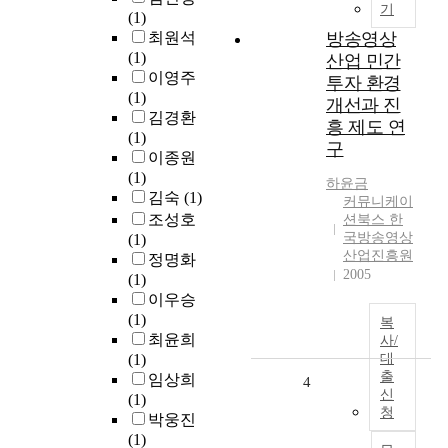
기
(1)
최원석
방송영상
(1)
산업 민간
이영주
투자 환경
(1)
개선과 진
김경환
흥 제도 연
(1)
구
이종원
(1)
하윤금
김숙
(1)
커뮤니케이
조성호
션북스 한
국방송영상
(1)
산업진흥원
정명화
2005
(1)
이우승
(1)
복
최윤희
사/
(1)
대
출
임상희
4
신
(1)
청
박웅진
(1)