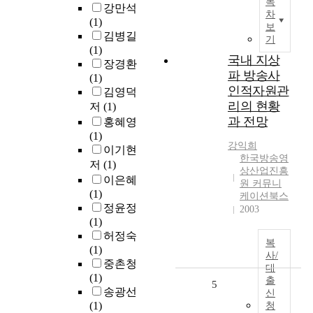
목
강만석
차
(1)
보
김병길
기
(1)
국내 지상
장경환
파 방송사
(1)
인적자원관
김영덕
리의 현황
저
(1)
과 전망
홍혜영
(1)
강익희
이기현
한국방송영
저
(1)
상산업진흥
이은혜
원 커뮤니
(1)
케이션북스
정윤정
2003
(1)
허정숙
복
(1)
사/
중촌청
대
(1)
출
5
송광선
신
(1)
청