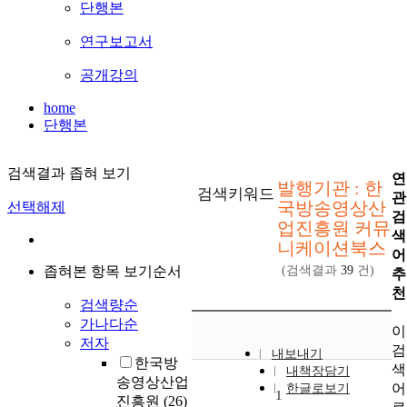
단행본
연구보고서
공개강의
home
단행본
검색결과 좁혀 보기
연
발행기관 : 한
검색키워드
관
국방송영상산
선택해제
검
업진흥원 커뮤
색
니케이션북스
어
좁혀본 항목 보기순서
(검색결과
39
건)
추
천
검색량순
가나다순
이
저자
검
내보내기
한국방
색
내책장담기
송영상산업
어
한글로보기
1
진흥원
(26)