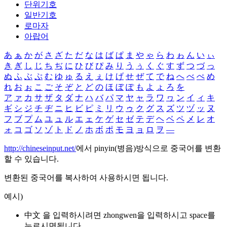
단위기호
일반기호
로마자
아랍어
あ
ぁ
か
が
さ
ざ
た
だ
な
は
ば
ぱ
ま
や
ゃ
ら
わ
ゎ
ん
い
ぃ
き
ぎ
し
じ
ち
ぢ
に
ひ
び
ぴ
み
り
う
ぅ
く
ぐ
す
ず
つ
づ
っ
ぬ
ふ
ぶ
ぷ
む
ゆ
ゅ
る
え
ぇ
け
げ
せ
ぜ
て
で
ね
へ
べ
ぺ
め
れ
お
ぉ
こ
ご
そ
ぞ
と
ど
の
ほ
ぼ
ぽ
も
よ
ょ
ろ
を
ア
ァ
カ
サ
ザ
タ
ダ
ナ
ハ
バ
パ
マ
ヤ
ャ
ラ
ワ
ヮ
ン
イ
ィ
キ
ギ
シ
ジ
チ
ヂ
ニ
ヒ
ビ
ピ
ミ
リ
ウ
ゥ
ク
グ
ス
ズ
ツ
ヅ
ッ
ヌ
フ
ブ
プ
ム
ユ
ュ
ル
エ
ェ
ケ
ゲ
セ
ゼ
テ
デ
ヘ
ベ
ペ
メ
レ
オ
ォ
コ
ゴ
ソ
ゾ
ト
ド
ノ
ホ
ボ
ポ
モ
ヨ
ョ
ロ
ヲ
―
http://chineseinput.net/
에서 pinyin(병음)방식으로 중국어를 변환
할 수 있습니다.
변환된 중국어를 복사하여 사용하시면 됩니다.
예시)
中文 을 입력하시려면
zhongwen
을 입력하시고 space를
누르시면됩니다.