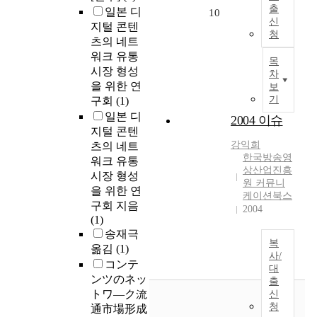
출
일본 디
10
신
지털 콘텐
청
츠의 네트
워크 유통
목
시장 형성
차
을 위한 연
보
기
구회
(1)
일본 디
2004 이슈
지털 콘텐
강익희
츠의 네트
한국방송영
워크 유통
상산업진흥
시장 형성
원 커뮤니
을 위한 연
케이션북스
구회 지음
2004
(1)
송재극
복
옮김
(1)
사/
コンテ
대
ンツのネッ
출
トワ―ク流
신
청
通市場形成