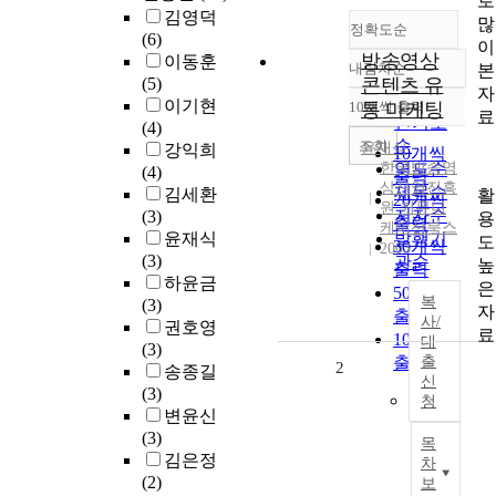
로
김영덕
많
정확도순
(6)
이
방송영상
이동훈
내림차순
본
정확도
(5)
콘텐츠 유
자
순
이기현
10개씩 출력
통 마케팅
내림차순
료
인기도
(4)
순
조회
윤재식
강익희
10개씩
한국방송영
연도순
(4)
출력
상산업진흥
제목순
김세환
활
20개씩
원 커뮤니
저자순
(3)
용
출력
케이션북스
윤재식
발행기
도
30개씩
2003
(3)
관순
높
출력
하윤금
은
50개씩
복
(3)
자
출력
사/
권호영
료
100개씩
대
(3)
출력
출
2
송종길
신
(3)
청
변윤신
(3)
목
김은정
차
(2)
보