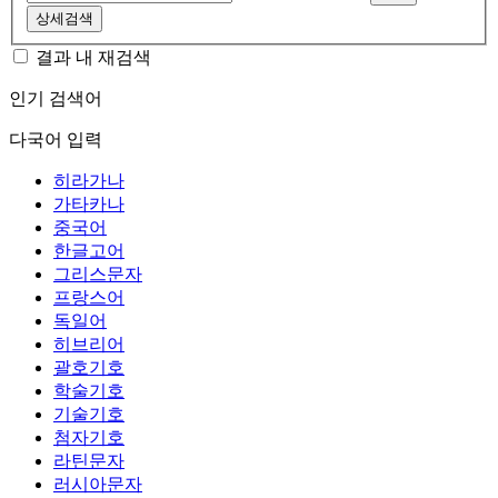
상세검색
결과 내 재검색
인기 검색어
다국어 입력
히라가나
가타카나
중국어
한글고어
그리스문자
프랑스어
독일어
히브리어
괄호기호
학술기호
기술기호
첨자기호
라틴문자
러시아문자