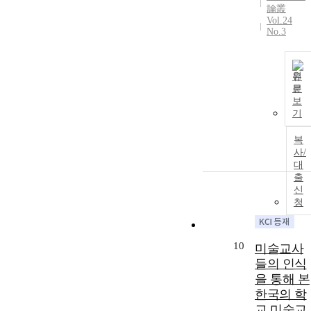
論叢
Vol.24
No.3
원
문
보
기
복
사/
대
출
신
청
10
미술교사
들의 인식
을 통해 본
한국의 학
교 미술교