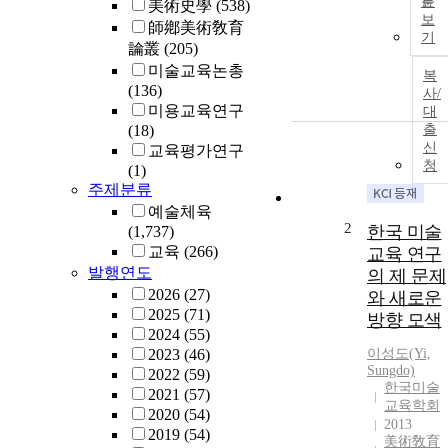
문
美術史學
(538)
보
師鄕美術敎育
기
論叢
(205)
미술교육논총
복
(136)
사/
미용교육연구
대
(18)
출
신
교육평가연구
청
(1)
주제분류
예술체육
2
한국 미술
(1,737)
교육
(266)
교육 연구
발행연도
의 제 문제
2026
(27)
와 새로운
2025
(71)
방향 모색
2024
(55)
2023
(46)
이성도(Yi,
Sungdo)
2022
(59)
한국미술
2021
(57)
교육학회
2020
(54)
2013
2019
(54)
美術敎育