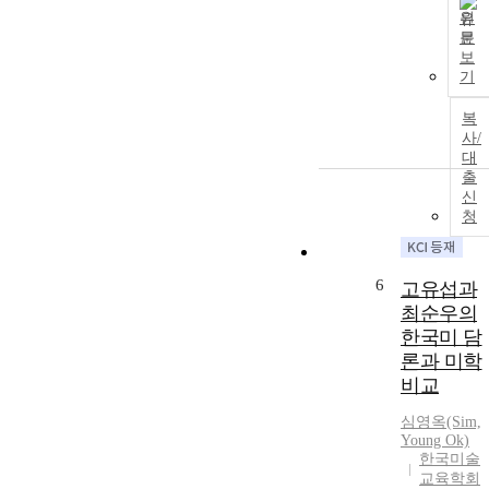
원
문
보
기
복
사/
대
출
신
청
6
고유섭과
최순우의
한국미 담
론과 미학
비교
심영옥(Sim,
Young Ok)
한국미술
교육학회