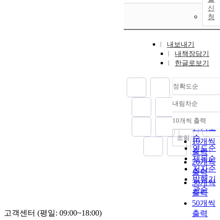
신
청
내보내기
내책장담기
한글로보기
정확도순
내림차순
정확도
순
10개씩 출력
내림차
인기도
순
조회
10개씩
연도순
출력
제목순
20개씩
저자순
출력
발행기
30개씩
관순
출력
50개씩
고객센터 (평일: 09:00~18:00)
출력