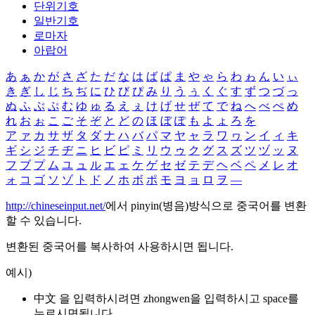
단위기호
일반기호
로마자
아랍어
あ
ぁ
か
が
さ
ざ
た
だ
な
は
ば
ぱ
ま
や
ゃ
ら
わ
ゎ
ん
い
ぃ
き
ぎ
し
じ
ち
ぢ
に
ひ
び
ぴ
み
り
う
ぅ
く
ぐ
す
ず
つ
づ
っ
ぬ
ふ
ぶ
ぷ
む
ゆ
ゅ
る
え
ぇ
け
げ
せ
ぜ
て
で
ね
へ
べ
ぺ
め
れ
お
ぉ
こ
ご
そ
ぞ
と
ど
の
ほ
ぼ
ぽ
も
よ
ょ
ろ
を
ア
ァ
カ
サ
ザ
タ
ダ
ナ
ハ
バ
パ
マ
ヤ
ャ
ラ
ワ
ヮ
ン
イ
ィ
キ
ギ
シ
ジ
チ
ヂ
ニ
ヒ
ビ
ピ
ミ
リ
ウ
ゥ
ク
グ
ス
ズ
ツ
ヅ
ッ
ヌ
フ
ブ
プ
ム
ユ
ュ
ル
エ
ェ
ケ
ゲ
セ
ゼ
テ
デ
ヘ
ベ
ペ
メ
レ
オ
ォ
コ
ゴ
ソ
ゾ
ト
ド
ノ
ホ
ボ
ポ
モ
ヨ
ョ
ロ
ヲ
―
http://chineseinput.net/
에서 pinyin(병음)방식으로 중국어를 변환
할 수 있습니다.
변환된 중국어를 복사하여 사용하시면 됩니다.
예시)
中文 을 입력하시려면
zhongwen
을 입력하시고 space를
누르시면됩니다.