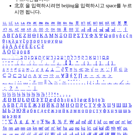
北京 을 입력하시려면
beijing
을 입력하시고 space를 누르
시면 됩니다.
ㅥ
ㅦ
ㅧ
ㅨ
ㅩ
ㅪ
ㅫ
ㅬ
ㅭ
ㅮ
ㅯ
ㅰ
ㅱ
ㅲ
ㅳ
ㅴ
ㅵ
ㅶ
ㅷ
ㅸ
ㅹ
ㅺ
ㅻ
ㅼ
ㅽ
ㅾ
ㅿ
ㆀ
ㆁ
ㆂ
ㆃ
ㆄ
ㆅ
ㆆ
ㆇ
ㆈ
ㆉ
ㆊ
ㆋ
ㆌ
ㆍ
ㆎ
Α
Β
Γ
Δ
Ε
Ζ
Η
Θ
Ι
Κ
Λ
Μ
Ν
Ξ
Ο
Π
Ρ
Σ
Τ
Υ
Φ
Χ
Ψ
Ω
α
β
γ
δ
ε
ζ
η
θ
ι
κ
λ
μ
ν
ξ
ο
π
ρ
σ
τ
υ
φ
χ
ψ
ω
á
à
Á
À
é
è
É
È
ç
Ç
ê
Ä
Ö
Ü
ä
ö
ü
ß
ְ
ֳ
ֲ
ֱ
ָ
ַ
ֵ
ֶ
ִ
ֹ
ּ
ֻ
ׂ
ׁ
ּ
ב
ה
נ
מ
צ
ת
ץ
ש
ד
ג
כ
ע
י
ח
ל
ך
ף
ק
ר
א
ט
ו
ן
ם
פ
‘
’
“
”
〔
〕
〈
〉
「
」
『
』
【
】
＂
（
）
［
］
｛
｝
±
×
÷
≠
≤
≥
∞
∴
♂
♀
∠
⊥
⌒
∂
∇
≡
≒
≪
≫
√
∽
∝
∵
∫
∬
∈
∋
⊆
⊇
⊂
⊃
∪
∩
∧
∨
￢
⇒
⇔
∀
∃
∮
∑
∏
＋
－
＜
＝
＞
、
。
·
‥
…
¨
〃
―
∥
＼
∼
´
～
ˇ
˘
˝
˚
˙
¸
˛
¡
¿
ː
！
＇
，
．
／
：
；
？
＾
＿
｀
｜
½
⅓
⅔
¼
¾
⅛
⅜
⅝
⅞
¹
²
³
⁴
ⁿ
₁
₂
₃
₄
Æ
Ð
Ħ
Ĳ
Ł
Ø
Œ
Þ
Ŧ
Ŋ
æ
đ
ð
ħ
ı
ĳ
ĸ
ŀ
ł
ø
œ
ß
þ
ŧ
ŋ
ŉ
А
Б
В
Г
Д
Е
Ё
Ж
З
И
Й
К
Л
М
Н
О
П
Р
С
Т
У
Ф
Х
Ц
Ч
Ш
Щ
Ъ
Ы
Ь
Э
Ю
Я
а
б
в
г
д
е
ё
ж
з
и
й
к
л
м
н
о
п
р
с
т
у
ф
х
ц
ч
ш
щ
ъ
ы
ь
э
ю
я
′
″
℃
Å
￠
￡
￥
¤
℉
‰
＄
％
Ｆ
￦
㎕
㎖
㎗
ℓ
㎘
㏄
㎣
㎤
㎥
㎦
㎙
㎚
㎛
㎜
㎝
㎞
㎟
㎠
㎡
㎢
㏊
㎍
㎎
㎏
㏏
㎈
㎉
㏈
㎧
㎨
㎰
㎱
㎲
㎳
㎴
㎵
㎶
㎷
㎸
㎹
㎀
㎁
㎂
㎃
㎄
㎺
㎻
㎽
㎾
㎿
㎐
㎑