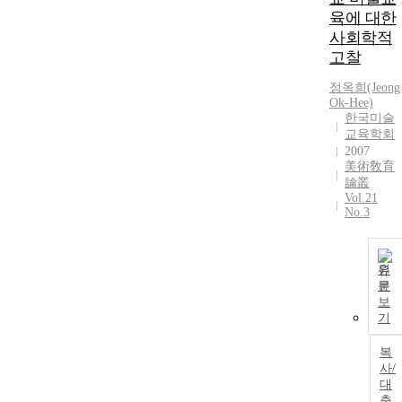
육에 대한
사회학적
고찰
정옥희(Jeong
Ok-Hee)
한국미술
교육학회
2007
美術敎育
論叢
Vol.21
No.3
원
문
보
기
복
사/
대
출