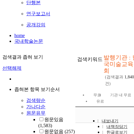
단행본
연구보고서
공개강의
home
국내학술논문
발행기관 : 
검색결과 좁혀 보기
검색키워드
국미술교육
선택해제
회
(검색결과
1,840
건)
좁혀본 항목 보기순서
무료
기관 내 무료
검색량순
유료
가나다순
원문유무
원문있음
내보내기
(1,583)
내책장담기
원문없음
(257)
한글로보기