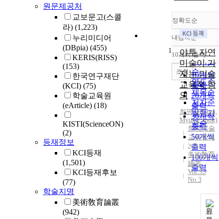
원문제공처
교보문고(스콜
정확도순
라)
(1,223)
누리미디어
내림차순
정확도
(DBpia)
(455)
1
순
야투 자연
10개씩 출력
KERIS(RISS)
내림차
인기도
미술이 가
(153)
순
조회
지는 미술
10개씩
한국연구재단
연도순
교육적 함
출력
(KCI)
(75)
제목순
의
학술교육원
20개씩
저자순
(eArticle)
(18)
출력
최명숙(Choi,
발행기
30개씩
Myung Sook)
관순
KISTI(ScienceON)
출력
한국미술
(2)
50개씩
교육학회
등재정보
2021
출력
KCI등재
美術敎育
100개씩
(1,501)
論叢
출력
KCI등재후보
Vol.35
No.3
(77)
학술지명
美術敎育論叢
원
(942)