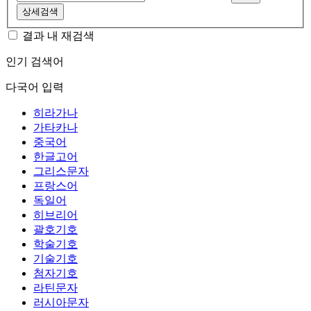
상세검색
결과 내 재검색
인기 검색어
다국어 입력
히라가나
가타카나
중국어
한글고어
그리스문자
프랑스어
독일어
히브리어
괄호기호
학술기호
기술기호
첨자기호
라틴문자
러시아문자