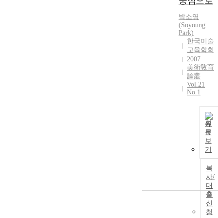
중심으로
박소영
(Soyoung
Park)
한국미술
교육학회
2007
美術敎育
論叢
Vol.21
No.1
원
문
보
기
복
사/
대
출
신
청