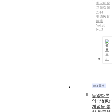
한국미술
교육학회
2014
美術敎育
論叢
Vol.28
No.3
원
문
보
기
8
동양화론
의 ‘상(象)’
개념을 통