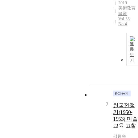
2019
美術敎育
論叢
Vol.33
No.4
원
문
보
기
7
한국전쟁
기(1950-
1953) 미술
교육 고찰
김형숙