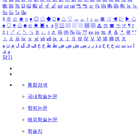
㎒
㎓
㎔
Ω
㏀
㏁
㎊
㎋
㎌
㏖
㏅
㎭
㎮
㎯
㏛
㎩
㎪
㎫
㎬
㏝
㏐
㏓
㏃
㏉
㏜
㏆
§
※
☆
★
○
●
◎
◇
◆
□
■
△
▽
→
←
↑
↓
↔
〓
◁
◀
▷
▶
♤
♠
♡
♥
♧
♣
⊙
◈
▣
◐
◑
▒
▤
▥
▨
▧
▦
▩
♨
☏
☎
☜
☞
¶
†
‡
↕
↗
↙
↖
↘
♭
♩
♪
♬
㉿
㈜
№
㏇
™
㏂
㏘
℡
＃
＆
＊
＠
ª
º
ⅰ
ⅱ
ⅲ
ⅳ
ⅴ
ⅵ
ⅶ
ⅷ
ⅸ
ⅹ
Ⅰ
Ⅱ
Ⅲ
Ⅳ
Ⅴ
Ⅵ
Ⅶ
Ⅷ
Ⅸ
Ⅹ
ا
ب
ت
ث
ج
ح
خ
د
ذ
ر
ز
س
ش
ص
ض
ط
ظ
ع
غ
ف
ق
ک
ل
م
ن
ه
و
ی
닫기
통합검색
국내학술논문
학위논문
해외학술논문
학술지