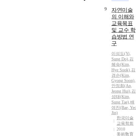
9
자연미술
의 이해와
교육목표
및 교수 학
습방법 연
구
이성도(Yi,
Sung Do)
,
김
혜숙(Kim,
Hye Sook)
,
김
경순(Kim,
Gyong Soon)
,
안정희(An,
Jeong Hui)
,
김
성태(Kim,
Sung Tae)
,
배
여진(Bae, Ye
Jin)
한국미술
교육학회
2010
美術敎育