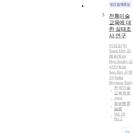
5
전통미술
교육에 대
한 실태조
사 연구
이성도(Yi
Sung-Do)
,
김
혜숙(Kim
Hye-Sook)
,
김
서진(Kim
Seo-Jin)
,
손명
선(Sohn
Myoung-Sun)
한국미술
교육학회
2004
美術敎育
論叢
Vol.18
No.2