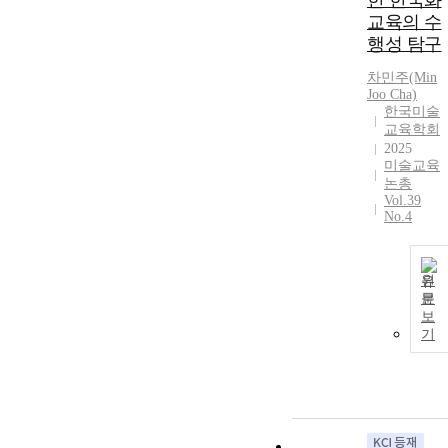
한 한국화
교육의 수
행성 탐구
차민주(Min
Joo Cha)
한국미술
교육학회
2025
미술교육
논총
Vol.39
No.4
원
문
보
기