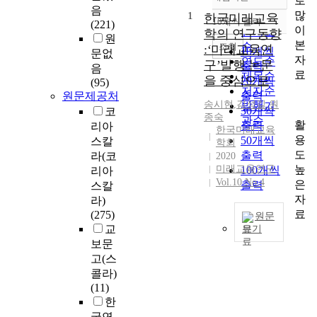
로
정확도
음
많
1
순
한국미래교육
10개씩 출력
(221)
내림차순
이
인기도
학의 연구동향
원
본
순
조회
:‘미래교육연
10개씩
문없
자
연도순
구’발행 논문
출력
음
료
제목순
을 중심으로
20개씩
(95)
저자순
원문제공처
출력
송시현
,
김성길
,
원
발행기
30개씩
코
종숙
관순
활
출력
리아
한국미래교육
용
50개씩
스칼
학회
도
출력
라(코
2020
높
미래교육연구
100개씩
리아
Vol.10 No.4
은
출력
스칼
자
라)
료
(275)
원문
교
보기
보문
T
고(스
h
콜라)
e
(11)
p
한
u
국연