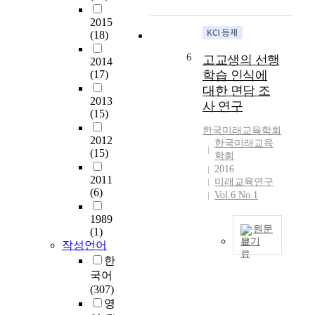
자
'
고
있
새
하
F
2015
령
다
로
였
(18)
u
사
고
운
다
t
회
판
가
6
.
고교생의 선행
2014
u
를
단
능
이
(17)
학습 인식에
r
목
되
성
를
대한 면담 조
e
전
는
과
위
2013
사 연구
E
에
누
기
(15)
해
d
둔
스
회
본
한국미래교육학회
u
시
바
2012
를
연
한국미래교육
c
점
(15)
움
부
학회
구
a
에
의
여
2016
는
t
서
2011
강
미래교육연구
한
미
i
신
(6)
연
Vol.6 No.1
다
래
o
노
및
.
교
n
1989
년
저
이
육
원문
(1)
R
의
서
를
에
보기
작성언어
e
역
를
위
대
s
사
한
할
토
해
한
e
교
국어
을
대
기
연
a
육
(307)
배
로
존
구
r
비
영
움
미
의
보