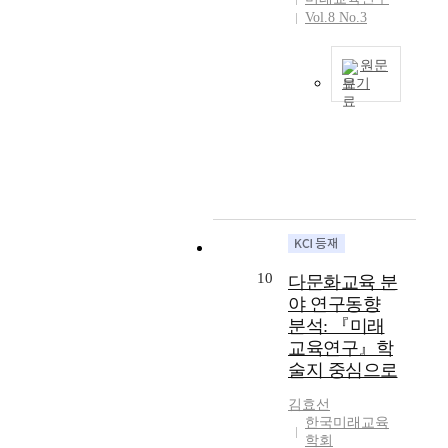
할
에
양
들
육
r
1
Vol.8 No.3
출
것
대
성
의
모
e
인
생
이
한
’
한
델
1
당
한
다
원문
원
,
국
의
2
월
베
보기
.
론
‘
다
개
1
평
이
마
적
T
융
문
념
p
균
비
지
인
h
복
화
과
a
명
부
막
질
i
합
교
선
p
목
머
으
문
s
’
육
진
e
사
가
로
부
r
,
에
사
r
교
본
공
터
e
‘
관
례
s
육
격
감
시
s
미
한
를
p
비
적
또
작
e
래
의
통
u
는
으
는
해
a
핵
견
해
b
2
10
다문화교육 분
로
연
야
r
심
을
한
l
4
노
야 연구동향
민
할
c
역
통
국
i
만
인
분석: 『미래
(
것
h
량
해
의
s
4
세
컴
교육연구』학
이
e
’
현
평
h
천
대
패
다
술지 중심으로
x
,
행
생
e
원
로
션
.
p
‘
다
교
d
으
편
김효선
,
지
l
민
문
육
i
로
입
한국미래교육
c
금
o
주
화
의
n
나
되
학회
o
의