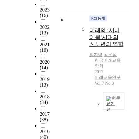
서
이
으
y
필
를
로
2023
a
자
통
(16)
분
n
는
틀
석
a
미
2022
어
하
5
미래의 ‘시니
l
(13)
래
서
여
y
어붐’시대의
의
미
미
z
신노년의 역할
2021
한
래
래
i
(18)
국
는
교
정지영
,
최운실
n
의
배
육
한국미래교육
g
2020
교
움
에
학회
(14)
t
육
의
대
2017
h
이
시
미래교육연구
한
2019
e
고
대
Vol.7 No.3
종
(13)
a
민
다
합
r
할
.
적
2018
원문
t
방
다
(34)
인
보기
i
향
가
통
c
본
을
2017
오
찰
l
연
(38)
제
는
을
e
구
시
미
얻
o
는
2016
하
래
고
n
초
(40)
고
는