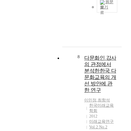
첫
볼
하
원문
v
부
년
째
필
보기
였
e
의
경
,
요
다
본
l
2
부
인
가
.
연
o
0
터
문
있
그
구
p
1
는
학
다
결
는
m
5
고
과
.
과
덴
e
년
령
예
지
,
마
n
초
사
술
금
첫
크
t
중
회
교
까
째
의
d
고
8
다문화인 강사
로
육
지
,
그
i
사
진
의 관점에서
이
실
미
룬
r
교
입
분석한한국 다
필
행
래
트
e
육
하
요
문화교육의 개
해
교
비
c
비
게
한
온
선 방안에 관
육
교
t
조
되
이
학
한 연구
의
육
i
사
고
유
교
주
사
o
결
2
를
이민정
,
최항석
교
요
상
n
과
0
한국미래교육
제
육
키
을
s
에
2
학회
시
의
워
기
.
따
6
2012
하
내
드
반
T
르
미래교육연구
년
고
용
는
,
h
면
Vol.2 No.2
이
,
과
‘