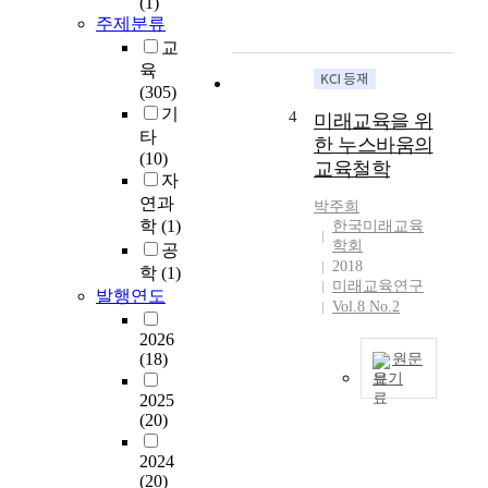
(1)
f
는
미
주제분류
K
시
래
교
o
대
교
육
r
다
육
(305)
e
.
에
기
a
4
미래교육을 위
미
대
타
n
한 누스바움의
래
한
(10)
f
교육철학
는
국
자
u
소
책
t
연과
박주희
통
연
u
학
(1)
한국미래교육
과
구
r
학회
공
상
기
2018
e
학
(1)
생
관
미래교육연구
e
발행연도
이
보
Vol.8 No.2
d
배
고
u
2026
어
서
c
(18)
원문
있
내
a
보기
는
용
t
2025
본
시
을
(20)
i
논
대
체
o
고
다
계
2024
n
에
.
적
(20)
b