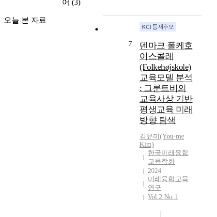
c
가
어
(3)
학
래
학
고
h
우
적
사
교
서
오늘 본 자료
'
리
관
회
는
1
a
나
점
에
스
1
n
라
에
어
7
스
덴마크 폴케호
편
d
가
서
떠
로
이스콜레
을
t
계
파
한
의
의
(Folkehøjskole)
o
와
악
교
가
미
교육모델 분석
s
사
한
육
치
연
: 그룬트비의
u
회
문
이
와
결
g
전
교육사상 기반
헌
중
역
망
g
체
평생교육 미래
연
요
할
분
e
에
구
방향 탐색
한
에
석
s
부
이
지
대
방
t
담
김유미(You-me
다
제
해
법
Kim)
f
을
.
시
서
을
한국미래융합
u
주
한
하
다
교육학회
사
t
고
국
려
시
2024
용
u
있
은
고
미래융합교육
금
하
r
다
2
연구
한
반
여
e
.
0
Vol.2 No.1
다
추
분
d
교
1
.
해
석
e
육
8