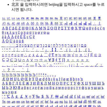
北京 을 입력하시려면
beijing
을 입력하시고 space를 누르
시면 됩니다.
ㅥ
ㅦ
ㅧ
ㅨ
ㅩ
ㅪ
ㅫ
ㅬ
ㅭ
ㅮ
ㅯ
ㅰ
ㅱ
ㅲ
ㅳ
ㅴ
ㅵ
ㅶ
ㅷ
ㅸ
ㅹ
ㅺ
ㅻ
ㅼ
ㅽ
ㅾ
ㅿ
ㆀ
ㆁ
ㆂ
ㆃ
ㆄ
ㆅ
ㆆ
ㆇ
ㆈ
ㆉ
ㆊ
ㆋ
ㆌ
ㆍ
ㆎ
Α
Β
Γ
Δ
Ε
Ζ
Η
Θ
Ι
Κ
Λ
Μ
Ν
Ξ
Ο
Π
Ρ
Σ
Τ
Υ
Φ
Χ
Ψ
Ω
α
β
γ
δ
ε
ζ
η
θ
ι
κ
λ
μ
ν
ξ
ο
π
ρ
σ
τ
υ
φ
χ
ψ
ω
á
à
Á
À
é
è
É
È
ç
Ç
ê
Ä
Ö
Ü
ä
ö
ü
ß
ְ
ֳ
ֲ
ֱ
ָ
ַ
ֵ
ֶ
ִ
ֹ
ּ
ֻ
ׂ
ׁ
ּ
ב
ה
נ
מ
צ
ת
ץ
ש
ד
ג
כ
ע
י
ח
ל
ך
ף
ק
ר
א
ט
ו
ן
ם
פ
‘
’
“
”
〔
〕
〈
〉
「
」
『
』
【
】
＂
（
）
［
］
｛
｝
±
×
÷
≠
≤
≥
∞
∴
♂
♀
∠
⊥
⌒
∂
∇
≡
≒
≪
≫
√
∽
∝
∵
∫
∬
∈
∋
⊆
⊇
⊂
⊃
∪
∩
∧
∨
￢
⇒
⇔
∀
∃
∮
∑
∏
＋
－
＜
＝
＞
、
。
·
‥
…
¨
〃
―
∥
＼
∼
´
～
ˇ
˘
˝
˚
˙
¸
˛
¡
¿
ː
！
＇
，
．
／
：
；
？
＾
＿
｀
｜
½
⅓
⅔
¼
¾
⅛
⅜
⅝
⅞
¹
²
³
⁴
ⁿ
₁
₂
₃
₄
Æ
Ð
Ħ
Ĳ
Ł
Ø
Œ
Þ
Ŧ
Ŋ
æ
đ
ð
ħ
ı
ĳ
ĸ
ŀ
ł
ø
œ
ß
þ
ŧ
ŋ
ŉ
А
Б
В
Г
Д
Е
Ё
Ж
З
И
Й
К
Л
М
Н
О
П
Р
С
Т
У
Ф
Х
Ц
Ч
Ш
Щ
Ъ
Ы
Ь
Э
Ю
Я
а
б
в
г
д
е
ё
ж
з
и
й
к
л
м
н
о
п
р
с
т
у
ф
х
ц
ч
ш
щ
ъ
ы
ь
э
ю
я
′
″
℃
Å
￠
￡
￥
¤
℉
‰
＄
％
Ｆ
￦
㎕
㎖
㎗
ℓ
㎘
㏄
㎣
㎤
㎥
㎦
㎙
㎚
㎛
㎜
㎝
㎞
㎟
㎠
㎡
㎢
㏊
㎍
㎎
㎏
㏏
㎈
㎉
㏈
㎧
㎨
㎰
㎱
㎲
㎳
㎴
㎵
㎶
㎷
㎸
㎹
㎀
㎁
㎂
㎃
㎄
㎺
㎻
㎽
㎾
㎿
㎐
㎑