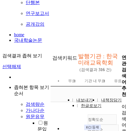
단행본
연구보고서
공개강의
home
국내학술논문
발행기관 : 한국
검색결과 좁혀 보기
연
검색키워드
미래교육학회
관
선택해제
검
(검색결과
316
건)
색
무료
기관 내 무료
유료
어
좁혀본 항목 보기
추
순서
천
내보내기
내책장담기
검색량순
한글로보기
이
가나다순
검
원문유무
색
정확도순
원
어
문있
내림차순