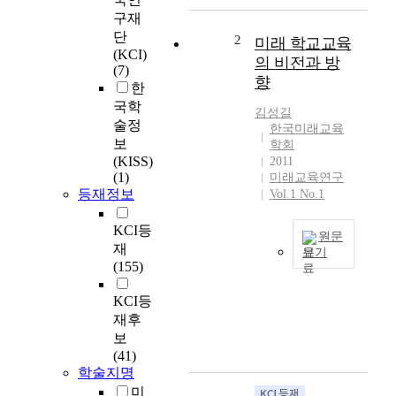
r
구재
p
단
o
2
미래 학교교육
(KCI)
s
의 비전과 방
(7)
e
향
한
o
국학
f
김성길
술정
t
한국미래교육
h
보
학회
i
(KISS)
2011
(1)
미래교육연구
s
등재정보
Vol.1 No.1
s
t
KCI등
u
원문
재
d
보기
(155)
y
미
i
래
KCI등
s
는
재후
t
창
o
보
의
e
(41)
력
학술지명
x
과
a
미