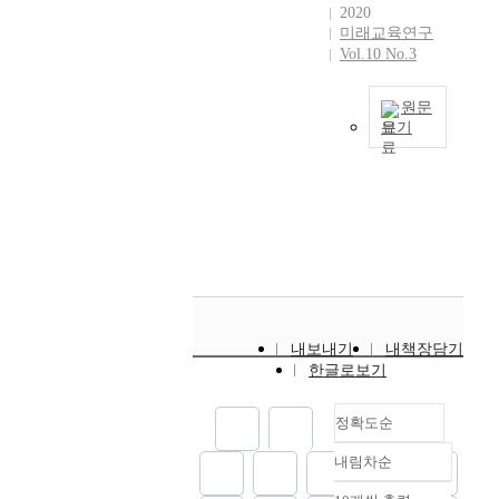
r
시
교
정
t
타
2020
면
m
학
e
민
육
책
h
났
미래교육연구
,
p
교
s
교
의
적
Vol.10 No.3
e
다
우
a
교
d
육
문
시
j
.
리
s
육
e
’
제
사
o
사
사
원문
s
이
v
,
점
점
u
교
회
보기
i
지
e
‘
과
과
r
육
는
o
닌
본
l
사
개
미
n
비
말
n
한
연
o
고
선
래
a
의
그
)
계
구
p
력
방
교
l
대
대
의
를
는
m
’
안
육
F
부
로
교
직
한
e
,
을
에
u
분
노
육
시
국
n
‘
알
방
t
은
인
에
하
미
t
교
아
향
u
대
국
대
고
래
s
육
보
을
r
학
가
한
이
교
a
정
고
고
e
입
가
내보내기
내책장담기
주
를
육
n
책
,
찰
E
학
된
한글로보기
장
극
학
d
’
이
하
d
을
다
을
복
회
c
,
를
였
u
위
.
살
할
정확도순
에
h
‘
토
다
c
한
초
펴
수
서
a
리
대
.
a
준
고
내림차순
보
있
발
정확도
r
터
로
이
t
비
령
려
는
간
a
순
러
미
를