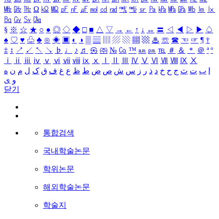
㎒
㎓
㎔
Ω
㏀
㏁
㎊
㎋
㎌
㏖
㏅
㎭
㎮
㎯
㏛
㎩
㎪
㎫
㎬
㏝
㏐
㏓
㏃
㏉
㏜
㏆
§
※
☆
★
○
●
◎
◇
◆
□
■
△
▽
→
←
↑
↓
↔
〓
◁
◀
▷
▶
♤
♠
♡
♥
♧
♣
⊙
◈
▣
◐
◑
▒
▤
▥
▨
▧
▦
▩
♨
☏
☎
☜
☞
¶
†
‡
↕
↗
↙
↖
↘
♭
♩
♪
♬
㉿
㈜
№
㏇
™
㏂
㏘
℡
＃
＆
＊
＠
ª
º
ⅰ
ⅱ
ⅲ
ⅳ
ⅴ
ⅵ
ⅶ
ⅷ
ⅸ
ⅹ
Ⅰ
Ⅱ
Ⅲ
Ⅳ
Ⅴ
Ⅵ
Ⅶ
Ⅷ
Ⅸ
Ⅹ
ا
ب
ت
ث
ج
ح
خ
د
ذ
ر
ز
س
ش
ص
ض
ط
ظ
ع
غ
ف
ق
ک
ل
م
ن
ه
و
ی
닫기
통합검색
국내학술논문
학위논문
해외학술논문
학술지