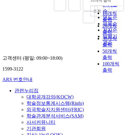
i
과
10개씩 출력
사
내림차순
고
미
하
c
시
래
인기도
위
o
정
회
한
래
는
t
’
한
순
조회
해
n
으
10개씩
의
다
지
학
e
인
국
연도순
질
R
로
출력
미
.
향
술
r
것
사
제목순
적
e
선
래
20개씩
그
적
지
i
으
회
사
저자순
s
행
노
출력
리
인
인
s
로
에
례
발행기
e
학
년
30개씩
하
학
미
t
나
다
연
관순
a
습
의
출력
여
교
래
i
타
문
구
r
에
삶
50개씩
최
교
교
c
났
화
를
c
투
은
종
출력
육
고객센터 (평일: 09:00~18:00)
육
s
다
교
진
h
여
참
적
100개씩
의
연
o
.
육
행
o
되
으
1599-3122
으
비
출력
구
f
둘
이
하
f
고
로
로
전
에
t
째
제
였
‘
있
ARS 번호안내
예
공
과
서
h
,
대
으
T
다
측
존
방
연
e
이
로
며
관련누리집
h
.
하
(
향
구
e
들
정
,
대학공개강의(KOCW)
e
선
기
c
을
되
a
주
립
선
K
행
학술정보통계시스템(Rinfo)
어
o
수
었
r
요
할
행
o
학
외국학술지지원센터(FRIC)
렵
-
립
던
l
키
수
연
r
습
학술관계분석서비스(SAM)
다
e
하
다
y
워
있
구
e
을
.
사서커뮤니티
x
는
문
t
드
는
및
a
규
앞
기관회원
i
일
화
i
중
초
문
n
제
으
지식나눔(LOOK)