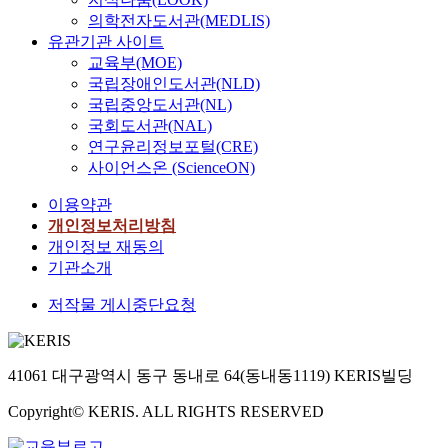
s
이
교
m
,
석
헌
A
하
로
의학전자도서관(MEDLIS)
t
필
육
e
‘
자
분
s
기
일
유관기관 사이트
e
요
과
s
교
료
석
s
위
어
n
교육부(MOE)
한
관
i
육
를
,
o
한
날
c
국립장애인도서관(NLD)
시
련
n
개
마
덴
c
정
노
e
간
국립중앙도서관(NL)
한
t
혁
련
마
i
부
년
)
이
연
국회도서관(NAL)
h
’
하
크
a
의
의
을
다
구
e
연구윤리정보포털(CRE)
은
는
폴
t
법
사
교
.
동
e
‘
데
사이언스온 (ScienceON)
케
i
적
회
육
미
향
s
미
그
호
o
,
적
의
래
이용약관
과
t
래
목
이
n
제
시
목
학
쟁
개인정보처리방침
a
지
적
스
o
도
나
표
교
점
b
개인정보 재동의
향
을
콜
f
적
리
로
교
을
l
’
두
기관소개
레
F
노
오
제
육
분
i
,
었
협
u
력
가
시
의
저작물 게시중단요청
석
s
‘
다
회
t
들
필
하
성
하
h
미
.
관
u
이
요
는
패
고
m
래
본
계
r
지
하
누
는
미
e
핵
연
자
e
속
41061 대구광역시 동구 동내로 64(동내동1119) KERIS빌딩
다
스
인
래
n
심
구
인
E
되
.
바
간
지
t
역
는
터
Copyright© KERIS. ALL RIGHTS RESERVED
d
고
빠
움
본
향
o
량
질
뷰
u
있
르
의
성
적
f
’
적