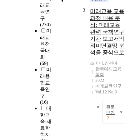
도
m
래교
전
3
i
미래교육 교육
육연
정
n
과정 내용 분
구
신
e
(230)
석: 미래교육
이
t
미
관련 국책연구
요
h
래교
기관 보고서의
구
e
육전
되
의미연결망 분
r
국대
는
석을 중심으로
e
회
시
s
(69)
조미미
,
임선아
대
e
한국미래교육
미
다
a
학회
래융
.
r
2022
미
합교
c
미래교육연구
래
육연
h
Vol.12 No.3
는
구
t
다
(16)
r
원문
양
대
e
보기
성
한금
n
2
이
본
속·재
d
존
연
료학
s
중
구
회지
o
되
는