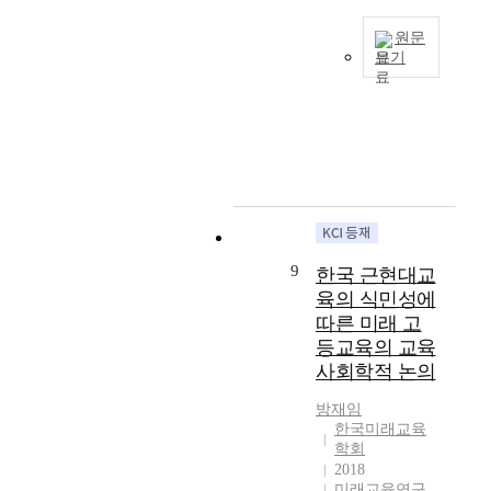
폴
e
,
되
둘
방
미
케
s
우
면
째
원문
법
래
호
u
리
초
보기
,
이
지
이
b
나
고
민
과
향
본
스
j
라
령
주
연
’
연
콜
e
사
사
시
미
,
구
레
c
교
회
민
래
‘
는
(
t
육
로
교
사
인
다
F
s
비
변
육
회
공
문
o
o
총
모
으
에
지
화
l
f
규
하
로
도
능
인
k
t
모
게
나
충
’
(
e
h
는
9
된
한국 근현대교
아
분
,
人
h
e
1
다
육의 식민성에
가
히
‘
)
ø
a
7
.
따른 미래 고
야
적
학
으
j
n
조
1
할
등교육의 교육
용
습
로
s
a
8
9
필
가
사회학적 논의
주
서
k
l
천
5
요
능
제
다
o
y
억
5
성
방재임
할
’
문
l
s
원
년
한국미래교육
을
것
,
화
e
i
이
이
학회
제
인
‘
강
)
s
며
후
2018
시
지
다
사
교
a
,
미래교육연구
로