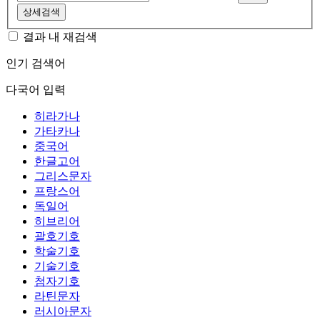
상세검색
결과 내 재검색
인기 검색어
다국어 입력
히라가나
가타카나
중국어
한글고어
그리스문자
프랑스어
독일어
히브리어
괄호기호
학술기호
기술기호
첨자기호
라틴문자
러시아문자