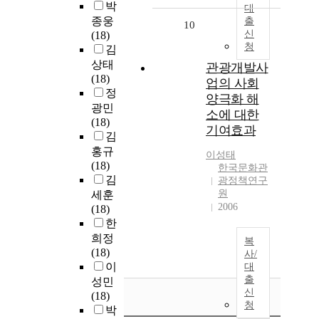
박
대
종웅
출
10
신
(18)
청
김
상태
관광개발사
(18)
업의 사회
정
양극화 해
광민
소에 대한
(18)
기여효과
김
홍규
이성태
(18)
한국문화관
김
광정책연구
원
세훈
2006
(18)
한
희정
복
(18)
사/
이
대
출
성민
신
(18)
청
박