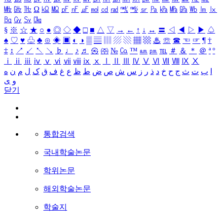
㎒
㎓
㎔
Ω
㏀
㏁
㎊
㎋
㎌
㏖
㏅
㎭
㎮
㎯
㏛
㎩
㎪
㎫
㎬
㏝
㏐
㏓
㏃
㏉
㏜
㏆
§
※
☆
★
○
●
◎
◇
◆
□
■
△
▽
→
←
↑
↓
↔
〓
◁
◀
▷
▶
♤
♠
♡
♥
♧
♣
⊙
◈
▣
◐
◑
▒
▤
▥
▨
▧
▦
▩
♨
☏
☎
☜
☞
¶
†
‡
↕
↗
↙
↖
↘
♭
♩
♪
♬
㉿
㈜
№
㏇
™
㏂
㏘
℡
＃
＆
＊
＠
ª
º
ⅰ
ⅱ
ⅲ
ⅳ
ⅴ
ⅵ
ⅶ
ⅷ
ⅸ
ⅹ
Ⅰ
Ⅱ
Ⅲ
Ⅳ
Ⅴ
Ⅵ
Ⅶ
Ⅷ
Ⅸ
Ⅹ
ا
ب
ت
ث
ج
ح
خ
د
ذ
ر
ز
س
ش
ص
ض
ط
ظ
ع
غ
ف
ق
ک
ل
م
ن
ه
و
ی
닫기
통합검색
국내학술논문
학위논문
해외학술논문
학술지