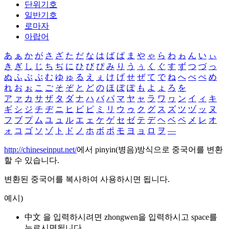
단위기호
일반기호
로마자
아랍어
あ
ぁ
か
が
さ
ざ
た
だ
な
は
ば
ぱ
ま
や
ゃ
ら
わ
ゎ
ん
い
ぃ
き
ぎ
し
じ
ち
ぢ
に
ひ
び
ぴ
み
り
う
ぅ
く
ぐ
す
ず
つ
づ
っ
ぬ
ふ
ぶ
ぷ
む
ゆ
ゅ
る
え
ぇ
け
げ
せ
ぜ
て
で
ね
へ
べ
ぺ
め
れ
お
ぉ
こ
ご
そ
ぞ
と
ど
の
ほ
ぼ
ぽ
も
よ
ょ
ろ
を
ア
ァ
カ
サ
ザ
タ
ダ
ナ
ハ
バ
パ
マ
ヤ
ャ
ラ
ワ
ヮ
ン
イ
ィ
キ
ギ
シ
ジ
チ
ヂ
ニ
ヒ
ビ
ピ
ミ
リ
ウ
ゥ
ク
グ
ス
ズ
ツ
ヅ
ッ
ヌ
フ
ブ
プ
ム
ユ
ュ
ル
エ
ェ
ケ
ゲ
セ
ゼ
テ
デ
ヘ
ベ
ペ
メ
レ
オ
ォ
コ
ゴ
ソ
ゾ
ト
ド
ノ
ホ
ボ
ポ
モ
ヨ
ョ
ロ
ヲ
―
http://chineseinput.net/
에서 pinyin(병음)방식으로 중국어를 변환
할 수 있습니다.
변환된 중국어를 복사하여 사용하시면 됩니다.
예시)
中文 을 입력하시려면
zhongwen
을 입력하시고 space를
누르시면됩니다.