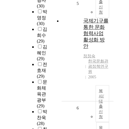
향자
출
5
(30)
신
박
청
영정
국제기구를
(30)
통한 문화
김
협력사업
희수
활성화 방
(29)
안
김
혜인
정정숙
(29)
한국문화관
전
광정책연구
효재
원
(29)
2005
문
화체
복
육관
사/
광부
대
(29)
출
6
박
신
청
찬욱
(28)
목