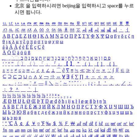
北京 을 입력하시려면
beijing
을 입력하시고 space를 누르
시면 됩니다.
ㅥ
ㅦ
ㅧ
ㅨ
ㅩ
ㅪ
ㅫ
ㅬ
ㅭ
ㅮ
ㅯ
ㅰ
ㅱ
ㅲ
ㅳ
ㅴ
ㅵ
ㅶ
ㅷ
ㅸ
ㅹ
ㅺ
ㅻ
ㅼ
ㅽ
ㅾ
ㅿ
ㆀ
ㆁ
ㆂ
ㆃ
ㆄ
ㆅ
ㆆ
ㆇ
ㆈ
ㆉ
ㆊ
ㆋ
ㆌ
ㆍ
ㆎ
Α
Β
Γ
Δ
Ε
Ζ
Η
Θ
Ι
Κ
Λ
Μ
Ν
Ξ
Ο
Π
Ρ
Σ
Τ
Υ
Φ
Χ
Ψ
Ω
α
β
γ
δ
ε
ζ
η
θ
ι
κ
λ
μ
ν
ξ
ο
π
ρ
σ
τ
υ
φ
χ
ψ
ω
á
à
Á
À
é
è
É
È
ç
Ç
ê
Ä
Ö
Ü
ä
ö
ü
ß
ְ
ֳ
ֲ
ֱ
ָ
ַ
ֵ
ֶ
ִ
ֹ
ּ
ֻ
ׂ
ׁ
ּ
ב
ה
נ
מ
צ
ת
ץ
ש
ד
ג
כ
ע
י
ח
ל
ך
ף
ק
ר
א
ט
ו
ן
ם
פ
‘
’
“
”
〔
〕
〈
〉
「
」
『
』
【
】
＂
（
）
［
］
｛
｝
±
×
÷
≠
≤
≥
∞
∴
♂
♀
∠
⊥
⌒
∂
∇
≡
≒
≪
≫
√
∽
∝
∵
∫
∬
∈
∋
⊆
⊇
⊂
⊃
∪
∩
∧
∨
￢
⇒
⇔
∀
∃
∮
∑
∏
＋
－
＜
＝
＞
、
。
·
‥
…
¨
〃
―
∥
＼
∼
´
～
ˇ
˘
˝
˚
˙
¸
˛
¡
¿
ː
！
＇
，
．
／
：
；
？
＾
＿
｀
｜
½
⅓
⅔
¼
¾
⅛
⅜
⅝
⅞
¹
²
³
⁴
ⁿ
₁
₂
₃
₄
Æ
Ð
Ħ
Ĳ
Ł
Ø
Œ
Þ
Ŧ
Ŋ
æ
đ
ð
ħ
ı
ĳ
ĸ
ŀ
ł
ø
œ
ß
þ
ŧ
ŋ
ŉ
А
Б
В
Г
Д
Е
Ё
Ж
З
И
Й
К
Л
М
Н
О
П
Р
С
Т
У
Ф
Х
Ц
Ч
Ш
Щ
Ъ
Ы
Ь
Э
Ю
Я
а
б
в
г
д
е
ё
ж
з
и
й
к
л
м
н
о
п
р
с
т
у
ф
х
ц
ч
ш
щ
ъ
ы
ь
э
ю
я
′
″
℃
Å
￠
￡
￥
¤
℉
‰
＄
％
Ｆ
￦
㎕
㎖
㎗
ℓ
㎘
㏄
㎣
㎤
㎥
㎦
㎙
㎚
㎛
㎜
㎝
㎞
㎟
㎠
㎡
㎢
㏊
㎍
㎎
㎏
㏏
㎈
㎉
㏈
㎧
㎨
㎰
㎱
㎲
㎳
㎴
㎵
㎶
㎷
㎸
㎹
㎀
㎁
㎂
㎃
㎄
㎺
㎻
㎽
㎾
㎿
㎐
㎑