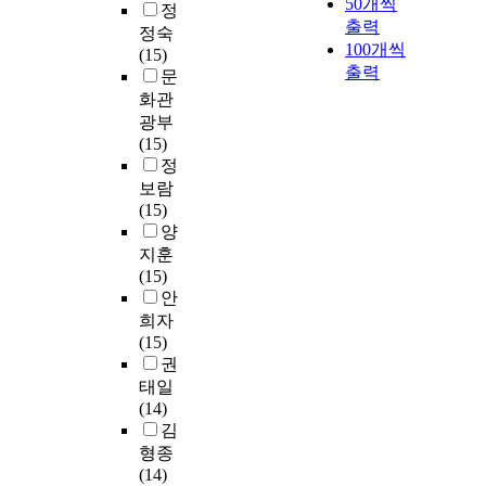
50개씩
정
출력
정숙
100개씩
(15)
출력
문
화관
광부
(15)
정
보람
(15)
양
지훈
(15)
안
희자
(15)
권
태일
(14)
김
형종
(14)