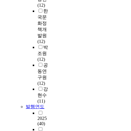
(12)
한
국문
화정
책개
발원
(12)
박
조원
(12)
공
동연
구원
(12)
강
현수
(11)
발행연도
2025
(40)