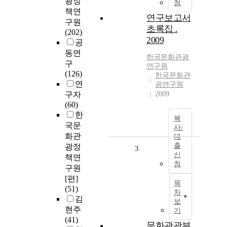
광정
청
책연
연구보고서
구원
초록집 .
(202)
2009
공
동연
한국문화관광
구
연구원
(126)
한국문화관
연
광연구원
구자
2009
(60)
한
복
국문
사/
화관
대
출
광정
3
신
책연
청
구원
[편]
목
(51)
차
김
보
현주
기
(41)
문화관광부