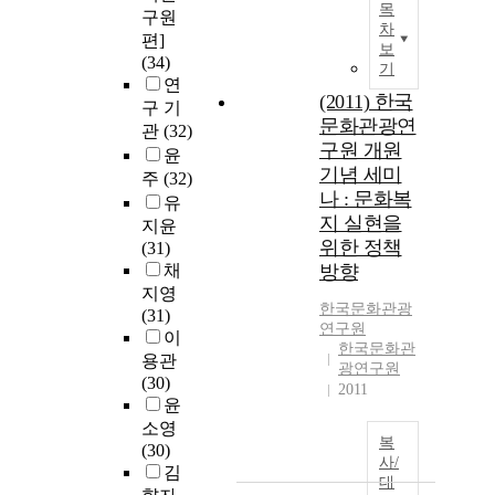
목
구원
차
편]
보
(34)
기
연
(2011) 한국
구 기
문화관광연
관
(32)
구원 개원
윤
기념 세미
주
(32)
나 : 문화복
유
지 실현을
지윤
위한 정책
(31)
채
방향
지영
한국문화관광
(31)
연구원
이
한국문화관
용관
광연구원
(30)
2011
윤
소영
복
(30)
사/
김
대