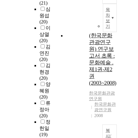
(21)
심
목
원섭
차
보
(20)
기
이
상열
(한국문화
(20)
관광연구
김
원) 연구보
연진
고서 초록 :
(20)
문화예술 .
김
제1권-제2
현경
권
(20)
(2003~2008)
양
혜원
한국문화관광
(20)
연구원
류
한국문화관
정아
광연구원
(20)
2008
정
헌일
복
(19)
사/