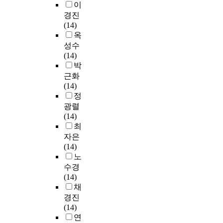
이
경진
(14)
옥
성수
(14)
박
근화
(14)
정
광렬
(14)
최
자은
(14)
노
수경
(14)
채
경진
(14)
연