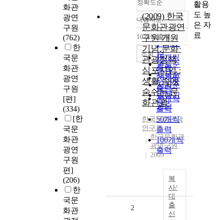
정확도순
활용
화관
도 높
(2009) 한국
광연
내림차순
정확도
은 자
문화관광연
구원
순
료
10개씩 출력
구원 개원
(762)
내림차순
인기도
한
기념 문화·
순
조회
10개씩
국문
관광정책
연도순
출력
화관
심포지엄 :
제목순
20개씩
광연
생활 속에
저자순
출력
구원
숨쉬는 문
발행기
30개씩
[편]
화관광
관순
(334)
출력
[한
50개씩
한국문화관광
연구원
국문
출력
한국문화관
화관
100개씩
광연구원
광연
출력
2009
구원
편]
복
(206)
사/
한
대
국문
출
2
화관
신