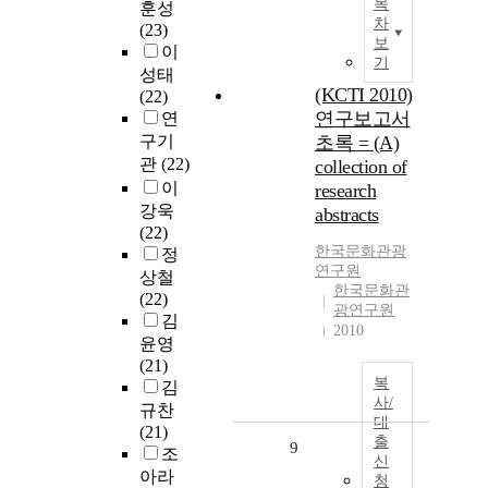
목
훈성
차
(23)
보
이
기
성태
(KCTI 2010)
(22)
연구보고서
연
구기
초록 = (A)
관
(22)
collection of
이
research
강욱
abstracts
(22)
한국문화관광
정
연구원
상철
한국문화관
(22)
광연구원
김
2010
윤영
(21)
복
김
사/
규찬
대
(21)
출
9
조
신
아라
청