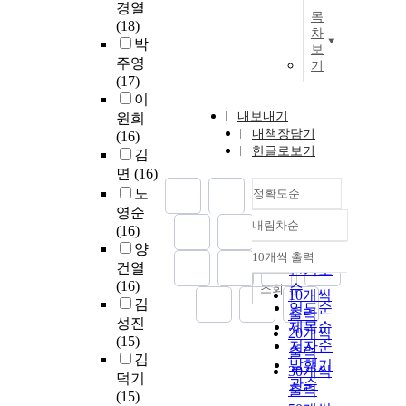
경열
목
(18)
차
박
보
주영
기
(17)
이
내보내기
원희
내책장담기
(16)
한글로보기
김
면
(16)
노
정확도순
영순
내림차순
(16)
정확도
양
순
10개씩 출력
내림차순
건열
인기도
(16)
순
조회
10개씩
김
연도순
출력
성진
제목순
20개씩
(15)
저자순
출력
김
발행기
30개씩
덕기
관순
출력
(15)