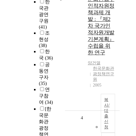
한
인적자원정
국관
책과제 개
광연
발 : 『제2
구원
차 국가인
(41)
적자원개발
조
기본계획』
현성
(38)
수립을 위
한
한 연구
국
(36)
양건열
공
한국문화관
동연
광정책연구
구자
원
(35)
2005
연
구참
복
여
(34)
사/
[한
대
국문
출
4
화관
신
청
광정
책연