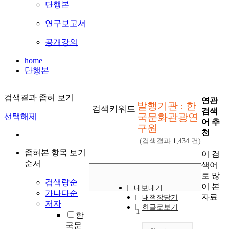
단행본
연구보고서
공개강의
home
단행본
검색결과 좁혀 보기
연관
발행기관 : 한
검색키워드
검색
국문화관광연
선택해제
어 추
구원
천
(검색결과
1,434
건)
좁혀본 항목 보기
이 검
순서
색어
로 많
검색량순
이 본
내보내기
가나다순
자료
내책장담기
저자
한글로보기
1
한
국문