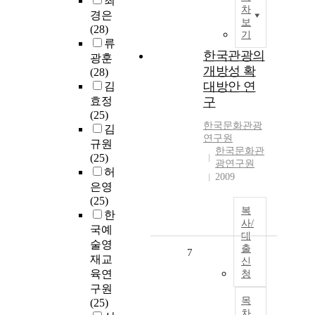
최
차
경은
보
(28)
기
류
한국관광의
광훈
개방성 확
(28)
대방안 연
김
효정
구
(25)
한국문화관광
김
연구원
규원
한국문화관
(25)
광연구원
허
2009
은영
(25)
복
한
사/
국예
대
술영
출
7
재교
신
육연
청
구원
목
(25)
차