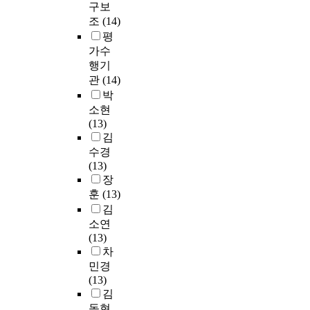
구보
조
(14)
평
가수
행기
관
(14)
박
소현
(13)
김
수경
(13)
장
훈
(13)
김
소연
(13)
차
민경
(13)
김
동현