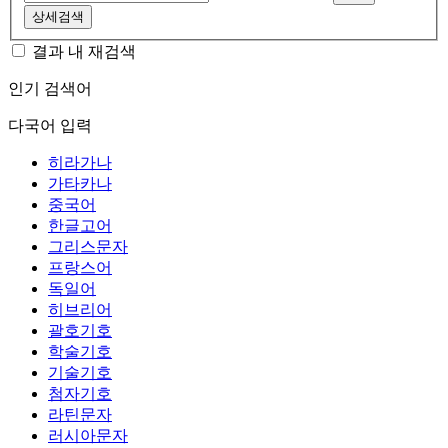
상세검색
결과 내 재검색
인기 검색어
다국어 입력
히라가나
가타카나
중국어
한글고어
그리스문자
프랑스어
독일어
히브리어
괄호기호
학술기호
기술기호
첨자기호
라틴문자
러시아문자