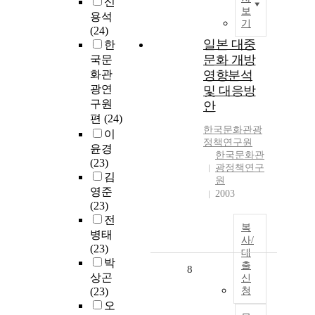
신
보
용석
기
(24)
일본 대중
한
문화 개방
국문
화관
영향분석
광연
및 대응방
구원
안
편
(24)
한국문화관광
이
정책연구원
윤경
한국문화관
(23)
광정책연구
김
원
영준
2003
(23)
전
복
병태
사/
(23)
대
박
출
8
상곤
신
(23)
청
오