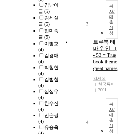
김난이
복
글
(5)
사/
대
김세실
출
글
(5)
3
신
현미숙
청
글
(5)
트루북 테
이병호
마 위인 . 1
(4)
- 52 = True
김경애
book theme
(4)
박창현
great names
(4)
김세실
김범철
한국듀이
(4)
2001
심상우
(4)
한수진
복
(4)
사/
민은경
대
출
(4)
4
신
유승옥
청
(4)