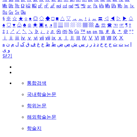
㎒
㎓
㎔
Ω
㏀
㏁
㎊
㎋
㎌
㏖
㏅
㎭
㎮
㎯
㏛
㎩
㎪
㎫
㎬
㏝
㏐
㏓
㏃
㏉
㏜
㏆
§
※
☆
★
○
●
◎
◇
◆
□
■
△
▽
→
←
↑
↓
↔
〓
◁
◀
▷
▶
♤
♠
♡
♥
♧
♣
⊙
◈
▣
◐
◑
▒
▤
▥
▨
▧
▦
▩
♨
☏
☎
☜
☞
¶
†
‡
↕
↗
↙
↖
↘
♭
♩
♪
♬
㉿
㈜
№
㏇
™
㏂
㏘
℡
＃
＆
＊
＠
ª
º
ⅰ
ⅱ
ⅲ
ⅳ
ⅴ
ⅵ
ⅶ
ⅷ
ⅸ
ⅹ
Ⅰ
Ⅱ
Ⅲ
Ⅳ
Ⅴ
Ⅵ
Ⅶ
Ⅷ
Ⅸ
Ⅹ
ا
ب
ت
ث
ج
ح
خ
د
ذ
ر
ز
س
ش
ص
ض
ط
ظ
ع
غ
ف
ق
ک
ل
م
ن
ه
و
ی
닫기
통합검색
국내학술논문
학위논문
해외학술논문
학술지