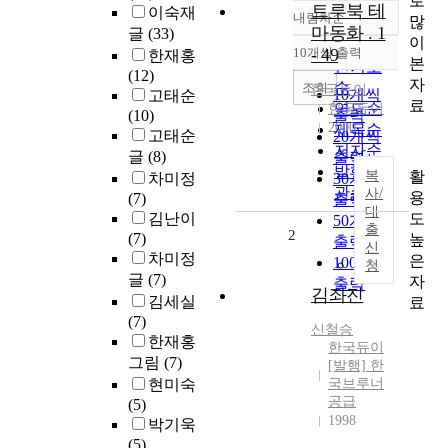
로
트루북 테
이숙재
내림차순
많
정확도
마동화 . 1
글
(33)
이
순
10개씩 출력
- 49
한재홍
내림차순
본
인기도
(12)
자
순
조회
한국듀이
10개씩
고태순
료
연도순
한국듀이
(10)
출력
2000
제목순
고태순
20개씩
저자순
글
(8)
출력
발행기
활
복
차미정
30개씩
관순
사/
용
(7)
출력
대
도
김난이
50개씩
출
2
(7)
높
출력
신
차미정
은
100개씩
청
글
(7)
자
출력
김좌진
김세실
료
(7)
신철승
한재홍
한국듀이
그림
(7)
[발행] 한
현미숙
국브루너
공급
(5)
1998
박기욱
(5)