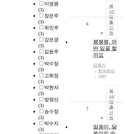
이영원
복
(3)
사/
장은주
대
(3)
출
6
최민주
신
청
(3)
강은경
붕붕붕, 어
(3)
떤 일을 할
김윤주
까요
(3)
박수정
김종기
(3)
한국듀이
고희정
1997
(3)
박현자
복
(3)
사/
방영선
대
(3)
출
7
송수정
신
(3)
청
박수지
알쏭이, 달
(3)
쏭이의 숨