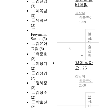
김진겸
바꼭질
(3)
이육남
심상우
(3)
한국듀이
유덕윤
1999
(3)
복
Freymann,
사/
Saxton
(3)
대
김은아
출
8
그림
(3)
신
유종호
청
(2)
같이 살아
이웅기
요 . 25
(2)
김성영
김난이
(2)
한국듀이
정혜정
2000
(2)
김상준
(2)
복
사/
박효진
대
(2)