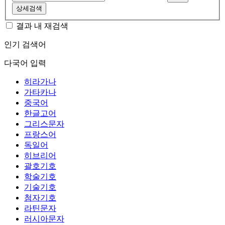
상세검색
결과 내 재검색
인기 검색어
다국어 입력
히라가나
가타카나
중국어
한글고어
그리스문자
프랑스어
독일어
히브리어
괄호기호
학술기호
기술기호
첨자기호
라틴문자
러시아문자