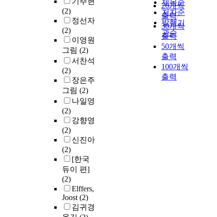
기주현
제목순
20개씩
(2)
저자순
출력
정선자
발행기
30개씩
(2)
관순
출력
이영원
50개씩
그림
(2)
출력
서찬석
100개씩
(2)
출력
장은주
그림
(2)
나일영
(2)
강향영
(2)
신진아
(2)
[한국
듀이 편]
(2)
Elffers,
Joost
(2)
김귀경