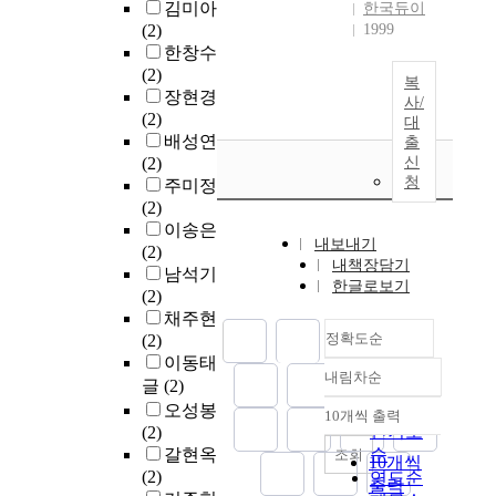
김미아
한국듀이
(2)
1999
한창수
(2)
복
장현경
사/
(2)
대
배성연
출
(2)
신
청
주미정
(2)
이송은
내보내기
(2)
내책장담기
남석기
한글로보기
(2)
채주현
정확도순
(2)
이동태
내림차순
정확도
글
(2)
순
오성봉
10개씩 출력
내림차순
인기도
(2)
갈현옥
순
조회
10개씩
(2)
연도순
출력