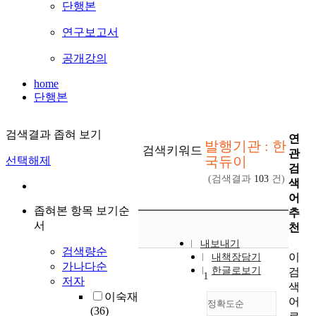
단행본
연구보고서
공개강의
home
단행본
검색결과 좁혀 보기
연
발행기관 : 한
검색키워드
관
국듀이
선택해제
검
(검색결과
103
건)
색
어
좁혀본 항목 보기순
추
서
천
내보내기
검색량순
이
내책장담기
가나다순
한글로보기
검
1
저자
색
이숙재
어
정확도순
(36)