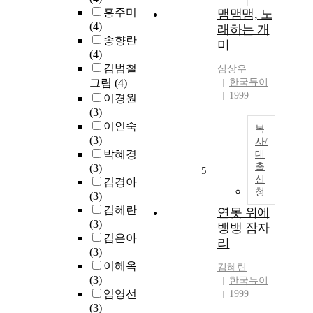
홍주미
맴맴맴, 노
(4)
래하는 개
송향란
미
(4)
김범철
심상우
그림
(4)
한국듀이
1999
이경원
(3)
이인숙
복
(3)
사/
박혜경
대
출
(3)
5
신
김경아
청
(3)
김혜란
연못 위에
(3)
뱅뱅 잠자
김은아
리
(3)
이혜옥
김혜린
(3)
한국듀이
임영선
1999
(3)