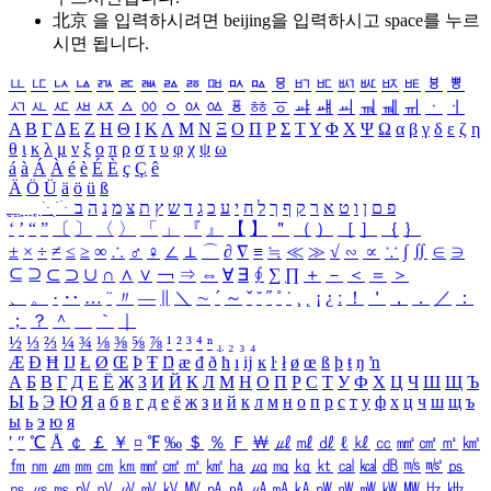
北京 을 입력하시려면
beijing
을 입력하시고 space를 누르
시면 됩니다.
ㅥ
ㅦ
ㅧ
ㅨ
ㅩ
ㅪ
ㅫ
ㅬ
ㅭ
ㅮ
ㅯ
ㅰ
ㅱ
ㅲ
ㅳ
ㅴ
ㅵ
ㅶ
ㅷ
ㅸ
ㅹ
ㅺ
ㅻ
ㅼ
ㅽ
ㅾ
ㅿ
ㆀ
ㆁ
ㆂ
ㆃ
ㆄ
ㆅ
ㆆ
ㆇ
ㆈ
ㆉ
ㆊ
ㆋ
ㆌ
ㆍ
ㆎ
Α
Β
Γ
Δ
Ε
Ζ
Η
Θ
Ι
Κ
Λ
Μ
Ν
Ξ
Ο
Π
Ρ
Σ
Τ
Υ
Φ
Χ
Ψ
Ω
α
β
γ
δ
ε
ζ
η
θ
ι
κ
λ
μ
ν
ξ
ο
π
ρ
σ
τ
υ
φ
χ
ψ
ω
á
à
Á
À
é
è
É
È
ç
Ç
ê
Ä
Ö
Ü
ä
ö
ü
ß
ְ
ֳ
ֲ
ֱ
ָ
ַ
ֵ
ֶ
ִ
ֹ
ּ
ֻ
ׂ
ׁ
ּ
ב
ה
נ
מ
צ
ת
ץ
ש
ד
ג
כ
ע
י
ח
ל
ך
ף
ק
ר
א
ט
ו
ן
ם
פ
‘
’
“
”
〔
〕
〈
〉
「
」
『
』
【
】
＂
（
）
［
］
｛
｝
±
×
÷
≠
≤
≥
∞
∴
♂
♀
∠
⊥
⌒
∂
∇
≡
≒
≪
≫
√
∽
∝
∵
∫
∬
∈
∋
⊆
⊇
⊂
⊃
∪
∩
∧
∨
￢
⇒
⇔
∀
∃
∮
∑
∏
＋
－
＜
＝
＞
、
。
·
‥
…
¨
〃
―
∥
＼
∼
´
～
ˇ
˘
˝
˚
˙
¸
˛
¡
¿
ː
！
＇
，
．
／
：
；
？
＾
＿
｀
｜
½
⅓
⅔
¼
¾
⅛
⅜
⅝
⅞
¹
²
³
⁴
ⁿ
₁
₂
₃
₄
Æ
Ð
Ħ
Ĳ
Ł
Ø
Œ
Þ
Ŧ
Ŋ
æ
đ
ð
ħ
ı
ĳ
ĸ
ŀ
ł
ø
œ
ß
þ
ŧ
ŋ
ŉ
А
Б
В
Г
Д
Е
Ё
Ж
З
И
Й
К
Л
М
Н
О
П
Р
С
Т
У
Ф
Х
Ц
Ч
Ш
Щ
Ъ
Ы
Ь
Э
Ю
Я
а
б
в
г
д
е
ё
ж
з
и
й
к
л
м
н
о
п
р
с
т
у
ф
х
ц
ч
ш
щ
ъ
ы
ь
э
ю
я
′
″
℃
Å
￠
￡
￥
¤
℉
‰
＄
％
Ｆ
￦
㎕
㎖
㎗
ℓ
㎘
㏄
㎣
㎤
㎥
㎦
㎙
㎚
㎛
㎜
㎝
㎞
㎟
㎠
㎡
㎢
㏊
㎍
㎎
㎏
㏏
㎈
㎉
㏈
㎧
㎨
㎰
㎱
㎲
㎳
㎴
㎵
㎶
㎷
㎸
㎹
㎀
㎁
㎂
㎃
㎄
㎺
㎻
㎽
㎾
㎿
㎐
㎑