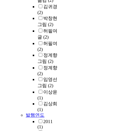
옮김
(2)
김귀경
(2)
박창현
그림
(2)
허필여
글
(2)
허필여
(2)
정계향
그림
(2)
정계향
(2)
임영선
그림
(2)
이상윤
(1)
김상희
(1)
발행연도
2011
(1)