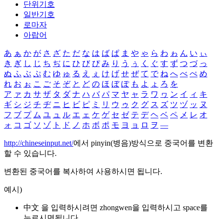
단위기호
일반기호
로마자
아랍어
あ
ぁ
か
が
さ
ざ
た
だ
な
は
ば
ぱ
ま
や
ゃ
ら
わ
ゎ
ん
い
ぃ
き
ぎ
し
じ
ち
ぢ
に
ひ
び
ぴ
み
り
う
ぅ
く
ぐ
す
ず
つ
づ
っ
ぬ
ふ
ぶ
ぷ
む
ゆ
ゅ
る
え
ぇ
け
げ
せ
ぜ
て
で
ね
へ
べ
ぺ
め
れ
お
ぉ
こ
ご
そ
ぞ
と
ど
の
ほ
ぼ
ぽ
も
よ
ょ
ろ
を
ア
ァ
カ
サ
ザ
タ
ダ
ナ
ハ
バ
パ
マ
ヤ
ャ
ラ
ワ
ヮ
ン
イ
ィ
キ
ギ
シ
ジ
チ
ヂ
ニ
ヒ
ビ
ピ
ミ
リ
ウ
ゥ
ク
グ
ス
ズ
ツ
ヅ
ッ
ヌ
フ
ブ
プ
ム
ユ
ュ
ル
エ
ェ
ケ
ゲ
セ
ゼ
テ
デ
ヘ
ベ
ペ
メ
レ
オ
ォ
コ
ゴ
ソ
ゾ
ト
ド
ノ
ホ
ボ
ポ
モ
ヨ
ョ
ロ
ヲ
―
http://chineseinput.net/
에서 pinyin(병음)방식으로 중국어를 변환
할 수 있습니다.
변환된 중국어를 복사하여 사용하시면 됩니다.
예시)
中文 을 입력하시려면
zhongwen
을 입력하시고 space를
누르시면됩니다.