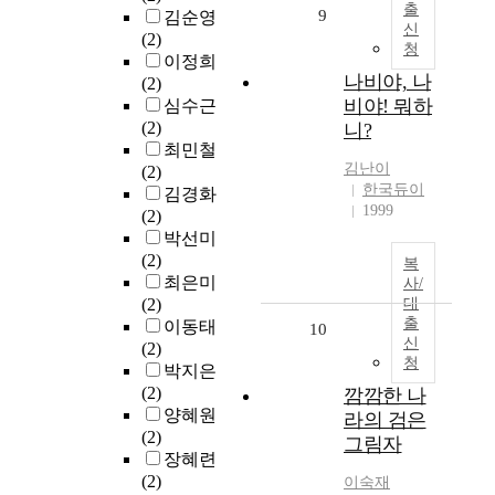
출
9
김순영
신
(2)
청
이정희
나비야, 나
(2)
비야! 뭐하
심수근
(2)
니?
최민철
김난이
(2)
한국듀이
김경화
1999
(2)
박선미
(2)
복
최은미
사/
(2)
대
출
이동태
10
신
(2)
청
박지은
(2)
깜깜한 나
양혜원
라의 검은
(2)
그림자
장혜련
(2)
이숙재