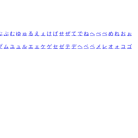
ぶ
ぷ
む
ゆ
ゅ
る
え
ぇ
け
げ
せ
ぜ
て
で
ね
へ
べ
ぺ
め
れ
お
ぉ
プ
ム
ユ
ュ
ル
エ
ェ
ケ
ゲ
セ
ゼ
テ
デ
ヘ
ベ
ペ
メ
レ
オ
ォ
コ
ゴ