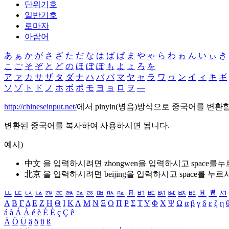
단위기호
일반기호
로마자
아랍어
あ
ぁ
か
が
さ
ざ
た
だ
な
は
ば
ぱ
ま
や
ゃ
ら
わ
ゎ
ん
い
ぃ
き
こ
ご
そ
ぞ
と
ど
の
ほ
ぼ
ぽ
も
よ
ょ
ろ
を
ア
ァ
カ
サ
ザ
タ
ダ
ナ
ハ
バ
パ
マ
ヤ
ャ
ラ
ワ
ヮ
ン
イ
ィ
キ
ギ
ソ
ゾ
ト
ド
ノ
ホ
ボ
ポ
モ
ヨ
ョ
ロ
ヲ
―
http://chineseinput.net/
에서 pinyin(병음)방식으로 중국어를 변환
변환된 중국어를 복사하여 사용하시면 됩니다.
예시)
中文 을 입력하시려면
zhongwen
을 입력하시고 space를
北京 을 입력하시려면
beijing
을 입력하시고 space를 누르
ㅥ
ㅦ
ㅧ
ㅨ
ㅩ
ㅪ
ㅫ
ㅬ
ㅭ
ㅮ
ㅯ
ㅰ
ㅱ
ㅲ
ㅳ
ㅴ
ㅵ
ㅶ
ㅷ
ㅸ
ㅹ
ㅺ
Α
Β
Γ
Δ
Ε
Ζ
Η
Θ
Ι
Κ
Λ
Μ
Ν
Ξ
Ο
Π
Ρ
Σ
Τ
Υ
Φ
Χ
Ψ
Ω
α
β
γ
δ
ε
ζ
η
á
à
Á
À
é
è
É
È
ç
Ç
ê
Ä
Ö
Ü
ä
ö
ü
ß