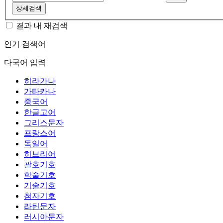
상세검색
결과 내 재검색
인기 검색어
다국어 입력
히라가나
가타카나
중국어
한글고어
그리스문자
프랑스어
독일어
히브리어
괄호기호
학술기호
기술기호
첨자기호
라틴문자
러시아문자