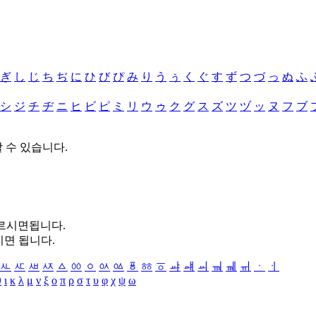
ぎ
し
じ
ち
ぢ
に
ひ
び
ぴ
み
り
う
ぅ
く
ぐ
す
ず
つ
づ
っ
ぬ
ふ
シ
ジ
チ
ヂ
ニ
ヒ
ビ
ピ
ミ
リ
ウ
ゥ
ク
グ
ス
ズ
ツ
ヅ
ッ
ヌ
フ
ブ
할 수 있습니다.
누르시면됩니다.
시면 됩니다.
ㅻ
ㅼ
ㅽ
ㅾ
ㅿ
ㆀ
ㆁ
ㆂ
ㆃ
ㆄ
ㆅ
ㆆ
ㆇ
ㆈ
ㆉ
ㆊ
ㆋ
ㆌ
ㆍ
ㆎ
θ
ι
κ
λ
μ
ν
ξ
ο
π
ρ
σ
τ
υ
φ
χ
ψ
ω