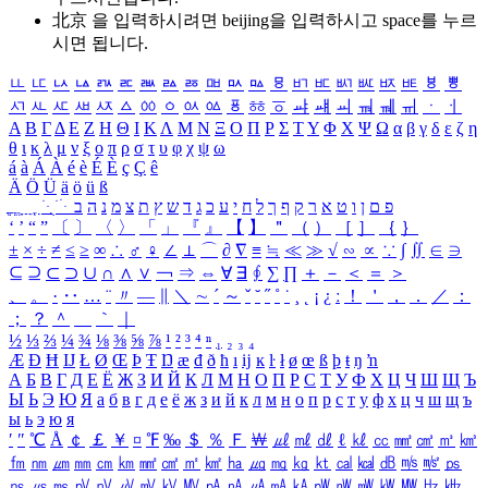
北京 을 입력하시려면
beijing
을 입력하시고 space를 누르
시면 됩니다.
ㅥ
ㅦ
ㅧ
ㅨ
ㅩ
ㅪ
ㅫ
ㅬ
ㅭ
ㅮ
ㅯ
ㅰ
ㅱ
ㅲ
ㅳ
ㅴ
ㅵ
ㅶ
ㅷ
ㅸ
ㅹ
ㅺ
ㅻ
ㅼ
ㅽ
ㅾ
ㅿ
ㆀ
ㆁ
ㆂ
ㆃ
ㆄ
ㆅ
ㆆ
ㆇ
ㆈ
ㆉ
ㆊ
ㆋ
ㆌ
ㆍ
ㆎ
Α
Β
Γ
Δ
Ε
Ζ
Η
Θ
Ι
Κ
Λ
Μ
Ν
Ξ
Ο
Π
Ρ
Σ
Τ
Υ
Φ
Χ
Ψ
Ω
α
β
γ
δ
ε
ζ
η
θ
ι
κ
λ
μ
ν
ξ
ο
π
ρ
σ
τ
υ
φ
χ
ψ
ω
á
à
Á
À
é
è
É
È
ç
Ç
ê
Ä
Ö
Ü
ä
ö
ü
ß
ְ
ֳ
ֲ
ֱ
ָ
ַ
ֵ
ֶ
ִ
ֹ
ּ
ֻ
ׂ
ׁ
ּ
ב
ה
נ
מ
צ
ת
ץ
ש
ד
ג
כ
ע
י
ח
ל
ך
ף
ק
ר
א
ט
ו
ן
ם
פ
‘
’
“
”
〔
〕
〈
〉
「
」
『
』
【
】
＂
（
）
［
］
｛
｝
±
×
÷
≠
≤
≥
∞
∴
♂
♀
∠
⊥
⌒
∂
∇
≡
≒
≪
≫
√
∽
∝
∵
∫
∬
∈
∋
⊆
⊇
⊂
⊃
∪
∩
∧
∨
￢
⇒
⇔
∀
∃
∮
∑
∏
＋
－
＜
＝
＞
、
。
·
‥
…
¨
〃
―
∥
＼
∼
´
～
ˇ
˘
˝
˚
˙
¸
˛
¡
¿
ː
！
＇
，
．
／
：
；
？
＾
＿
｀
｜
½
⅓
⅔
¼
¾
⅛
⅜
⅝
⅞
¹
²
³
⁴
ⁿ
₁
₂
₃
₄
Æ
Ð
Ħ
Ĳ
Ł
Ø
Œ
Þ
Ŧ
Ŋ
æ
đ
ð
ħ
ı
ĳ
ĸ
ŀ
ł
ø
œ
ß
þ
ŧ
ŋ
ŉ
А
Б
В
Г
Д
Е
Ё
Ж
З
И
Й
К
Л
М
Н
О
П
Р
С
Т
У
Ф
Х
Ц
Ч
Ш
Щ
Ъ
Ы
Ь
Э
Ю
Я
а
б
в
г
д
е
ё
ж
з
и
й
к
л
м
н
о
п
р
с
т
у
ф
х
ц
ч
ш
щ
ъ
ы
ь
э
ю
я
′
″
℃
Å
￠
￡
￥
¤
℉
‰
＄
％
Ｆ
￦
㎕
㎖
㎗
ℓ
㎘
㏄
㎣
㎤
㎥
㎦
㎙
㎚
㎛
㎜
㎝
㎞
㎟
㎠
㎡
㎢
㏊
㎍
㎎
㎏
㏏
㎈
㎉
㏈
㎧
㎨
㎰
㎱
㎲
㎳
㎴
㎵
㎶
㎷
㎸
㎹
㎀
㎁
㎂
㎃
㎄
㎺
㎻
㎽
㎾
㎿
㎐
㎑