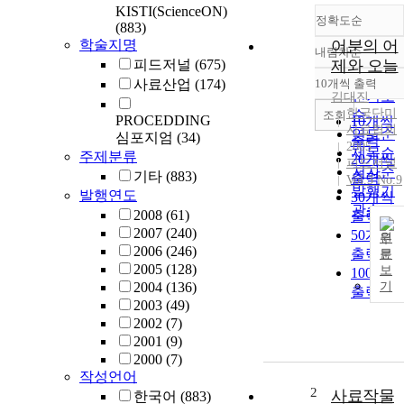
KISTI(ScienceON)
정확도순
(883)
학술지명
어분의 어
내림차순
정확도
피드저널
(675)
제와 오늘
순
사료산업
(174)
10개씩 출력
내림차
인기도
김대진
한국단미
순
조회
PROCEDDING
10개씩
사료협회
연도순
심포지엄
(34)
출력
2005
제목순
주제분류
20개씩
피드저널
저자순
기타
(883)
출력
Vol.3 No.9
발행기
발행연도
30개씩
관순
2008
(61)
출력
2007
(240)
50개씩
원
2006
(246)
출력
문
2005
(128)
보
100개씩
2004
(136)
기
출력
2003
(49)
2002
(7)
2001
(9)
2000
(7)
작성언어
2
사료작물
한국어
(883)