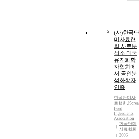
6
(사)한국단
미사료협
회 사료분
석소 미국
유지화학
자협회에
서 공인분
석화학자
인증
한국단미사
료협회
,
Korea
Feed
Ingredients
Association
한국단미
사료협회
2006