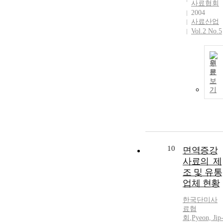
사료협회
2004
사료산업
Vol.2 No.5
원
문
보
기
10
면역증강
사료의_제
조 및 유통
업체 현황
한국단미사
료협
회
,
Pyeon, Jip