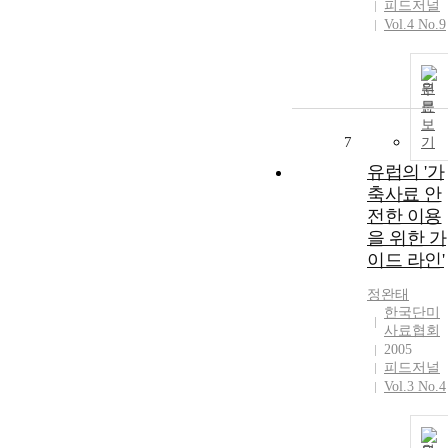
피드저널
Vol.4 No.9
원
문
보
7
기
유럽의 '가
축사료 안
전한 이용
을 위한 가
이드 라인'
정완태
한국단미
사료협회
2005
피드저널
Vol.3 No.4