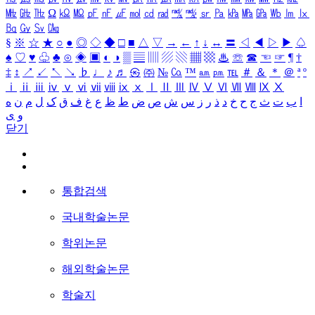
㎒
㎓
㎔
Ω
㏀
㏁
㎊
㎋
㎌
㏖
㏅
㎭
㎮
㎯
㏛
㎩
㎪
㎫
㎬
㏝
㏐
㏓
㏃
㏉
㏜
㏆
§
※
☆
★
○
●
◎
◇
◆
□
■
△
▽
→
←
↑
↓
↔
〓
◁
◀
▷
▶
♤
♠
♡
♥
♧
♣
⊙
◈
▣
◐
◑
▒
▤
▥
▨
▧
▦
▩
♨
☏
☎
☜
☞
¶
†
‡
↕
↗
↙
↖
↘
♭
♩
♪
♬
㉿
㈜
№
㏇
™
㏂
㏘
℡
＃
＆
＊
＠
ª
º
ⅰ
ⅱ
ⅲ
ⅳ
ⅴ
ⅵ
ⅶ
ⅷ
ⅸ
ⅹ
Ⅰ
Ⅱ
Ⅲ
Ⅳ
Ⅴ
Ⅵ
Ⅶ
Ⅷ
Ⅸ
Ⅹ
ا
ب
ت
ث
ج
ح
خ
د
ذ
ر
ز
س
ش
ص
ض
ط
ظ
ع
غ
ف
ق
ک
ل
م
ن
ه
و
ی
닫기
통합검색
국내학술논문
학위논문
해외학술논문
학술지