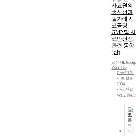
사료원의
생산성과
벨기에 사
료공장
GMP 및 사
료안전성
관련 동향
(상)
정완태
,
Jeong
Wan-Tae
한국단미
사료협회
2004
사료산업
Vol.2 No.9
원
문
보
기