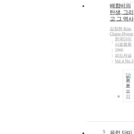
배합비의
탄생, 그리
고 그 역사
김창현
,
Kim,
Chang-Hyeon
한국단미
사료협회
2006
피드저널
Vol.4 No.3
원
문
보
기
5
유럽 단미