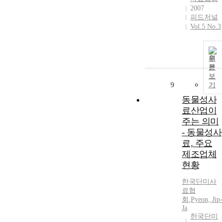
2007
피드저널
Vol.5 No.3
원
문
보
9
기
동물성사
료산업이
주는 의미
- 동물성사
료, 주요
제조업체
현황
한국단미사
료협
회
,
Pyeon, Jip
Ja
한국단미