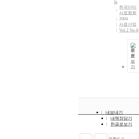
Ja
한국단미
사료협회
2004
사료산업
Vol.2 No.8
원
문
보
기
내보내기
내책장담기
한글로보기
정확도순