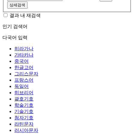
상세검색
결과 내 재검색
인기 검색어
다국어 입력
히라가나
가타카나
중국어
한글고어
그리스문자
프랑스어
독일어
히브리어
괄호기호
학술기호
기술기호
첨자기호
라틴문자
러시아문자