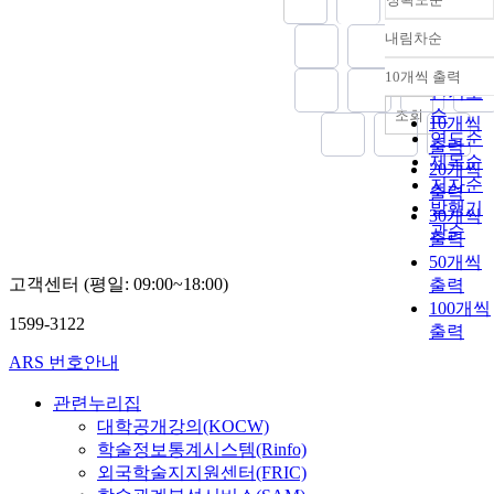
내림차순
정확도
순
10개씩 출력
내림차
인기도
순
조회
10개씩
연도순
출력
제목순
20개씩
저자순
출력
발행기
30개씩
관순
출력
50개씩
고객센터 (평일: 09:00~18:00)
출력
100개씩
1599-3122
출력
ARS 번호안내
관련누리집
대학공개강의(KOCW)
학술정보통계시스템(Rinfo)
외국학술지지원센터(FRIC)