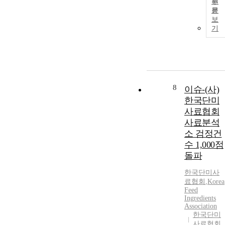
원
문
보
기
8
이슈-(사)
한국단미
사료협회
사료분석
소 검정건
수 1,000점
돌파
한국단미사
료협회
,
Korea
Feed
Ingredients
Association
한국단미
사료협회