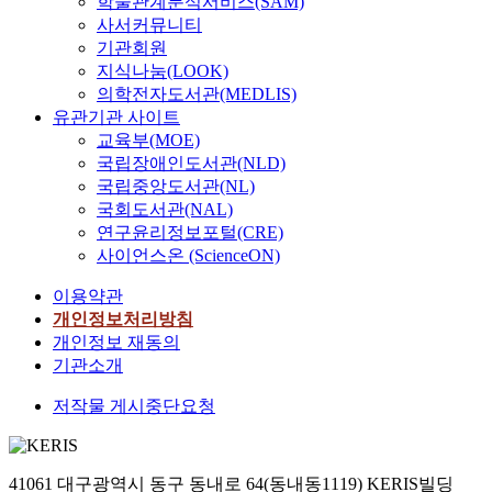
학술관계분석서비스(SAM)
사서커뮤니티
기관회원
지식나눔(LOOK)
의학전자도서관(MEDLIS)
유관기관 사이트
교육부(MOE)
국립장애인도서관(NLD)
국립중앙도서관(NL)
국회도서관(NAL)
연구윤리정보포털(CRE)
사이언스온 (ScienceON)
이용약관
개인정보처리방침
개인정보 재동의
기관소개
저작물 게시중단요청
41061 대구광역시 동구 동내로 64(동내동1119) KERIS빌딩