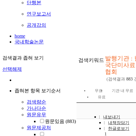
단행본
연구보고서
공개강의
home
국내학술논문
발행기관 : 
검색결과 좁혀 보기
검색키워드
국단미사료
선택해제
협회
(검색결과
883
좁혀본 항목 보기순서
무료
기관 내 무료
유료
검색량순
가나다순
원문유무
내보내기
원문있음
(883)
내책장담기
원문제공처
한글로보기
1