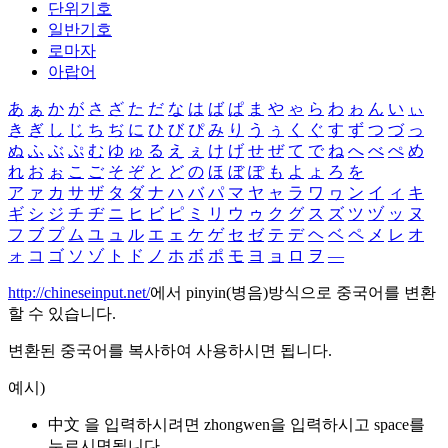
단위기호
일반기호
로마자
아랍어
あ
ぁ
か
が
さ
ざ
た
だ
な
は
ば
ぱ
ま
や
ゃ
ら
わ
ゎ
ん
い
ぃ
き
ぎ
し
じ
ち
ぢ
に
ひ
び
ぴ
み
り
う
ぅ
く
ぐ
す
ず
つ
づ
っ
ぬ
ふ
ぶ
ぷ
む
ゆ
ゅ
る
え
ぇ
け
げ
せ
ぜ
て
で
ね
へ
べ
ぺ
め
れ
お
ぉ
こ
ご
そ
ぞ
と
ど
の
ほ
ぼ
ぽ
も
よ
ょ
ろ
を
ア
ァ
カ
サ
ザ
タ
ダ
ナ
ハ
バ
パ
マ
ヤ
ャ
ラ
ワ
ヮ
ン
イ
ィ
キ
ギ
シ
ジ
チ
ヂ
ニ
ヒ
ビ
ピ
ミ
リ
ウ
ゥ
ク
グ
ス
ズ
ツ
ヅ
ッ
ヌ
フ
ブ
プ
ム
ユ
ュ
ル
エ
ェ
ケ
ゲ
セ
ゼ
テ
デ
ヘ
ベ
ペ
メ
レ
オ
ォ
コ
ゴ
ソ
ゾ
ト
ド
ノ
ホ
ボ
ポ
モ
ヨ
ョ
ロ
ヲ
―
http://chineseinput.net/
에서 pinyin(병음)방식으로 중국어를 변환
할 수 있습니다.
변환된 중국어를 복사하여 사용하시면 됩니다.
예시)
中文 을 입력하시려면
zhongwen
을 입력하시고 space를
누르시면됩니다.