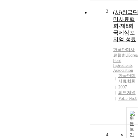
3
(사)한국단
미사료협
회-제8회
국제심포
지엄 성료
한국단미사
료협회
,
Korea
Feed
Ingredients
Association
한국단미
사료협회
2007
피드저널
Vol.5 No.8
원
문
보
4
기