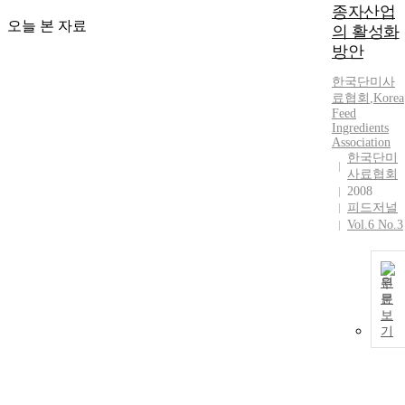
종자산업
오늘 본 자료
의 활성화
방안
한국단미사
료협회
,
Korea
Feed
Ingredients
Association
한국단미
사료협회
2008
피드저널
Vol.6 No.3
원
문
보
기