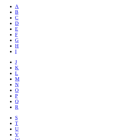
A
B
C
D
E
F
G
H
I
J
K
L
M
N
O
P
Q
R
S
T
U
V