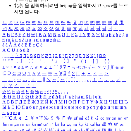
北京 을 입력하시려면
beijing
을 입력하시고 space를 누르
시면 됩니다.
ㅥ
ㅦ
ㅧ
ㅨ
ㅩ
ㅪ
ㅫ
ㅬ
ㅭ
ㅮ
ㅯ
ㅰ
ㅱ
ㅲ
ㅳ
ㅴ
ㅵ
ㅶ
ㅷ
ㅸ
ㅹ
ㅺ
ㅻ
ㅼ
ㅽ
ㅾ
ㅿ
ㆀ
ㆁ
ㆂ
ㆃ
ㆄ
ㆅ
ㆆ
ㆇ
ㆈ
ㆉ
ㆊ
ㆋ
ㆌ
ㆍ
ㆎ
Α
Β
Γ
Δ
Ε
Ζ
Η
Θ
Ι
Κ
Λ
Μ
Ν
Ξ
Ο
Π
Ρ
Σ
Τ
Υ
Φ
Χ
Ψ
Ω
α
β
γ
δ
ε
ζ
η
θ
ι
κ
λ
μ
ν
ξ
ο
π
ρ
σ
τ
υ
φ
χ
ψ
ω
á
à
Á
À
é
è
É
È
ç
Ç
ê
Ä
Ö
Ü
ä
ö
ü
ß
ְ
ֳ
ֲ
ֱ
ָ
ַ
ֵ
ֶ
ִ
ֹ
ּ
ֻ
ׂ
ׁ
ּ
ב
ה
נ
מ
צ
ת
ץ
ש
ד
ג
כ
ע
י
ח
ל
ך
ף
ק
ר
א
ט
ו
ן
ם
פ
‘
’
“
”
〔
〕
〈
〉
「
」
『
』
【
】
＂
（
）
［
］
｛
｝
±
×
÷
≠
≤
≥
∞
∴
♂
♀
∠
⊥
⌒
∂
∇
≡
≒
≪
≫
√
∽
∝
∵
∫
∬
∈
∋
⊆
⊇
⊂
⊃
∪
∩
∧
∨
￢
⇒
⇔
∀
∃
∮
∑
∏
＋
－
＜
＝
＞
、
。
·
‥
…
¨
〃
―
∥
＼
∼
´
～
ˇ
˘
˝
˚
˙
¸
˛
¡
¿
ː
！
＇
，
．
／
：
；
？
＾
＿
｀
｜
½
⅓
⅔
¼
¾
⅛
⅜
⅝
⅞
¹
²
³
⁴
ⁿ
₁
₂
₃
₄
Æ
Ð
Ħ
Ĳ
Ł
Ø
Œ
Þ
Ŧ
Ŋ
æ
đ
ð
ħ
ı
ĳ
ĸ
ŀ
ł
ø
œ
ß
þ
ŧ
ŋ
ŉ
А
Б
В
Г
Д
Е
Ё
Ж
З
И
Й
К
Л
М
Н
О
П
Р
С
Т
У
Ф
Х
Ц
Ч
Ш
Щ
Ъ
Ы
Ь
Э
Ю
Я
а
б
в
г
д
е
ё
ж
з
и
й
к
л
м
н
о
п
р
с
т
у
ф
х
ц
ч
ш
щ
ъ
ы
ь
э
ю
я
′
″
℃
Å
￠
￡
￥
¤
℉
‰
＄
％
Ｆ
￦
㎕
㎖
㎗
ℓ
㎘
㏄
㎣
㎤
㎥
㎦
㎙
㎚
㎛
㎜
㎝
㎞
㎟
㎠
㎡
㎢
㏊
㎍
㎎
㎏
㏏
㎈
㎉
㏈
㎧
㎨
㎰
㎱
㎲
㎳
㎴
㎵
㎶
㎷
㎸
㎹
㎀
㎁
㎂
㎃
㎄
㎺
㎻
㎽
㎾
㎿
㎐
㎑