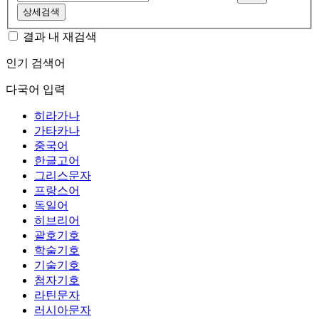
상세검색
결과 내 재검색
인기 검색어
다국어 입력
히라가나
가타카나
중국어
한글고어
그리스문자
프랑스어
독일어
히브리어
괄호기호
학술기호
기술기호
첨자기호
라틴문자
러시아문자