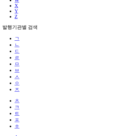
W
X
Y
Z
발행기관별 검색
ㄱ
ㄴ
ㄷ
ㄹ
ㅁ
ㅂ
ㅅ
ㅇ
ㅈ
ㅊ
ㅋ
ㅌ
ㅍ
ㅎ