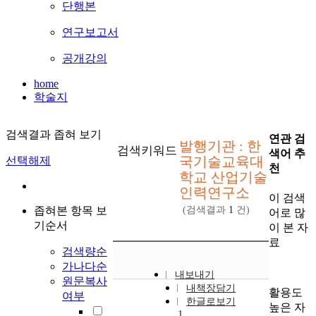
단행본
연구보고서
공개강의
home
학술지
검색결과 좁혀 보기
연관 검
발행기관 : 한
검색키워드
색어 추
국기술교육대
선택해제
천
학교 산업기술
인력연구소
이 검색
좁혀본 항목 보
(검색결과
1
건)
어로 많
기순서
이 본 자
료
검색량순
가나다순
내보내기
원문복사
내책장담기
활용도
여부
한글로보기
높은 자
1