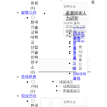
료
유료
정확도순
(1)
발행기관
産業技術人
내림차순
정확도
力硏究
순
한국
10개씩 출력
내림차순
인기도
한국기술교육
기술
대학교 산업기
순
조회
교육
10개씩
술인력연구소
연도순
대학
출력
제목순
교
20개씩
저자순
복
산업
출력
사/
발행기
기술
30개씩
대
관순
인력
출력
출
연구
50개씩
신
소
출력
청
(1)
100개씩
주제분류
출력
내보내기
기타
내책장담기
한글로보기
(1)
작성언어
정확도순
한국