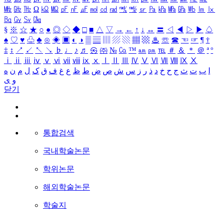
㎒
㎓
㎔
Ω
㏀
㏁
㎊
㎋
㎌
㏖
㏅
㎭
㎮
㎯
㏛
㎩
㎪
㎫
㎬
㏝
㏐
㏓
㏃
㏉
㏜
㏆
§
※
☆
★
○
●
◎
◇
◆
□
■
△
▽
→
←
↑
↓
↔
〓
◁
◀
▷
▶
♤
♠
♡
♥
♧
♣
⊙
◈
▣
◐
◑
▒
▤
▥
▨
▧
▦
▩
♨
☏
☎
☜
☞
¶
†
‡
↕
↗
↙
↖
↘
♭
♩
♪
♬
㉿
㈜
№
㏇
™
㏂
㏘
℡
＃
＆
＊
＠
ª
º
ⅰ
ⅱ
ⅲ
ⅳ
ⅴ
ⅵ
ⅶ
ⅷ
ⅸ
ⅹ
Ⅰ
Ⅱ
Ⅲ
Ⅳ
Ⅴ
Ⅵ
Ⅶ
Ⅷ
Ⅸ
Ⅹ
ا
ب
ت
ث
ج
ح
خ
د
ذ
ر
ز
س
ش
ص
ض
ط
ظ
ع
غ
ف
ق
ک
ل
م
ن
ه
و
ی
닫기
통합검색
국내학술논문
학위논문
해외학술논문
학술지