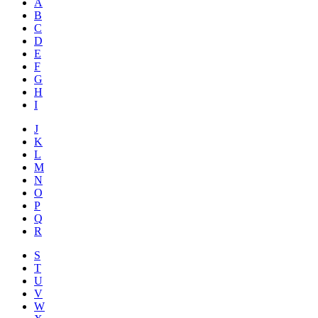
A
B
C
D
E
F
G
H
I
J
K
L
M
N
O
P
Q
R
S
T
U
V
W