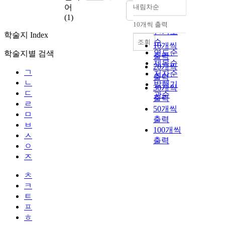
어
내림차순
정확도
(1)
순
10개씩 출력
내림차순
인기도
학술지 Index
순
조회
10개씩
연도순
학술지별 검색
출력
제목순
20개씩
ㄱ
저자순
출력
ㄴ
발행기
30개씩
ㄷ
관순
출력
ㄹ
50개씩
ㅁ
출력
ㅂ
100개씩
ㅅ
출력
ㅇ
ㅈ
ㅊ
ㅋ
ㅌ
ㅍ
ㅎ