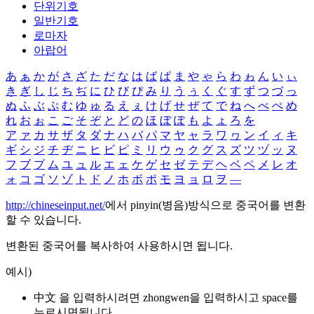
단위기호
일반기호
로마자
아랍어
あ
ぁ
か
が
さ
ざ
た
だ
な
は
ば
ぱ
ま
や
ゃ
ら
わ
ゎ
ん
い
ぃ
き
ぎ
し
じ
ち
ぢ
に
ひ
び
ぴ
み
り
う
ぅ
く
ぐ
す
ず
つ
づ
っ
ぬ
ふ
ぶ
ぷ
む
ゆ
ゅ
る
え
ぇ
け
げ
せ
ぜ
て
で
ね
へ
べ
ぺ
め
れ
お
ぉ
こ
ご
そ
ぞ
と
ど
の
ほ
ぼ
ぽ
も
よ
ょ
ろ
を
ア
ァ
カ
サ
ザ
タ
ダ
ナ
ハ
バ
パ
マ
ヤ
ャ
ラ
ワ
ヮ
ン
イ
ィ
キ
ギ
シ
ジ
チ
ヂ
ニ
ヒ
ビ
ピ
ミ
リ
ウ
ゥ
ク
グ
ス
ズ
ツ
ヅ
ッ
ヌ
フ
ブ
プ
ム
ユ
ュ
ル
エ
ェ
ケ
ゲ
セ
ゼ
テ
デ
ヘ
ベ
ペ
メ
レ
オ
ォ
コ
ゴ
ソ
ゾ
ト
ド
ノ
ホ
ボ
ポ
モ
ヨ
ョ
ロ
ヲ
―
http://chineseinput.net/
에서 pinyin(병음)방식으로 중국어를 변환
할 수 있습니다.
변환된 중국어를 복사하여 사용하시면 됩니다.
예시)
中文 을 입력하시려면
zhongwen
을 입력하시고 space를
누르시면됩니다.