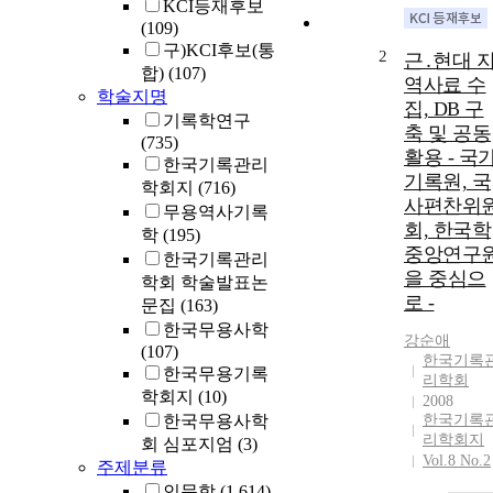
KCI등재후보
(109)
구)KCI후보(통
2
근․현대 
합)
(107)
역사료 수
학술지명
집, DB 구
기록학연구
축 및 공동
(735)
활용 - 국
한국기록관리
기록원, 국
학회지
(716)
사편찬위
무용역사기록
회, 한국학
학
(195)
중앙연구
한국기록관리
을 중심으
학회 학술발표논
로 -
문집
(163)
한국무용사학
강순애
(107)
한국기록
한국무용기록
리학회
학회지
(10)
2008
한국무용사학
한국기록
리학회지
회 심포지엄
(3)
Vol.8 No.2
주제분류
인문학
(1,614)