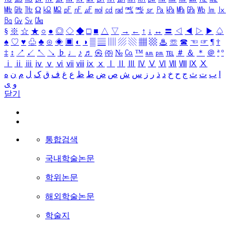
㎒
㎓
㎔
Ω
㏀
㏁
㎊
㎋
㎌
㏖
㏅
㎭
㎮
㎯
㏛
㎩
㎪
㎫
㎬
㏝
㏐
㏓
㏃
㏉
㏜
㏆
§
※
☆
★
○
●
◎
◇
◆
□
■
△
▽
→
←
↑
↓
↔
〓
◁
◀
▷
▶
♤
♠
♡
♥
♧
♣
⊙
◈
▣
◐
◑
▒
▤
▥
▨
▧
▦
▩
♨
☏
☎
☜
☞
¶
†
‡
↕
↗
↙
↖
↘
♭
♩
♪
♬
㉿
㈜
№
㏇
™
㏂
㏘
℡
＃
＆
＊
＠
ª
º
ⅰ
ⅱ
ⅲ
ⅳ
ⅴ
ⅵ
ⅶ
ⅷ
ⅸ
ⅹ
Ⅰ
Ⅱ
Ⅲ
Ⅳ
Ⅴ
Ⅵ
Ⅶ
Ⅷ
Ⅸ
Ⅹ
ا
ب
ت
ث
ج
ح
خ
د
ذ
ر
ز
س
ش
ص
ض
ط
ظ
ع
غ
ف
ق
ک
ل
م
ن
ه
و
ی
닫기
통합검색
국내학술논문
학위논문
해외학술논문
학술지