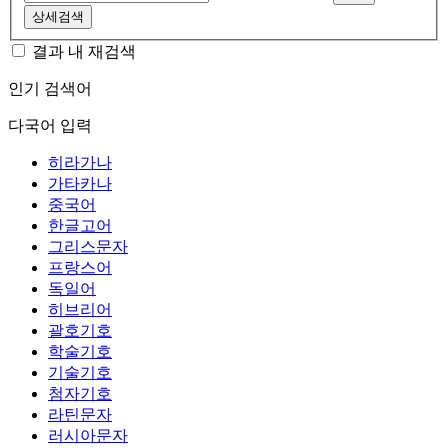
상세검색
결과 내 재검색
인기 검색어
다국어 입력
히라가나
가타카나
중국어
한글고어
그리스문자
프랑스어
독일어
히브리어
괄호기호
학술기호
기술기호
첨자기호
라틴문자
러시아문자