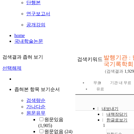
단행본
연구보고서
공개강의
home
국내학술논문
발행기관 : 
검색결과 좁혀 보기
검색키워드
국기록학회
선택해제
(검색결과
1,929
무료
기관 내 무료
좁혀본 항목 보기순서
유료
검색량순
가나다순
내보내기
원문유무
내책장담기
원문있음
한글로보기
(1,905)
1
원문없음
(24)