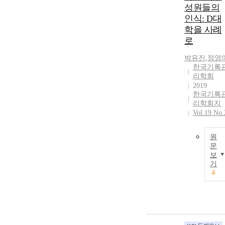
성원들의
인식: D대
학을 사례
로
박유진
,
정영
한국기록
리학회
2019
한국기록
리학회지
Vol.19 No.
원
문
보
기
4