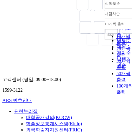
정확도순
내림차순
정확도
순
10개씩 출력
내림차
인기도
순
조회
10개씩
연도순
출력
제목순
20개씩
저자순
출력
발행기
30개씩
관순
출력
50개씩
고객센터 (평일: 09:00~18:00)
출력
100개
1599-3122
출력
ARS 번호안내
관련누리집
대학공개강의(KOCW)
학술정보통계시스템(Rinfo)
외국학술지지원센터(FRIC)