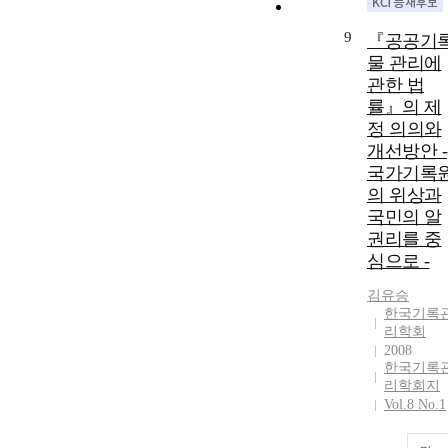
9
『공공기
물 관리에
관한 법
률』의 제
정 의의와
개선방안 -
국가기록
의 위상과
국민의 알
권리를 중
심으로 -
김유승
한국기록
리학회
2008
한국기록
리학회지
Vol.8 No.1