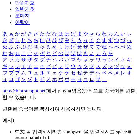
단위기호
일반기호
로마자
아랍어
あ
ぁ
か
が
さ
ざ
た
だ
な
は
ば
ぱ
ま
や
ゃ
ら
わ
ゎ
ん
い
ぃ
き
ぎ
し
じ
ち
ぢ
に
ひ
び
ぴ
み
り
う
ぅ
く
ぐ
す
ず
つ
づ
っ
ぬ
ふ
ぶ
ぷ
む
ゆ
ゅ
る
え
ぇ
け
げ
せ
ぜ
て
で
ね
へ
べ
ぺ
め
れ
お
ぉ
こ
ご
そ
ぞ
と
ど
の
ほ
ぼ
ぽ
も
よ
ょ
ろ
を
ア
ァ
カ
サ
ザ
タ
ダ
ナ
ハ
バ
パ
マ
ヤ
ャ
ラ
ワ
ヮ
ン
イ
ィ
キ
ギ
シ
ジ
チ
ヂ
ニ
ヒ
ビ
ピ
ミ
リ
ウ
ゥ
ク
グ
ス
ズ
ツ
ヅ
ッ
ヌ
フ
ブ
プ
ム
ユ
ュ
ル
エ
ェ
ケ
ゲ
セ
ゼ
テ
デ
ヘ
ベ
ペ
メ
レ
オ
ォ
コ
ゴ
ソ
ゾ
ト
ド
ノ
ホ
ボ
ポ
モ
ヨ
ョ
ロ
ヲ
―
http://chineseinput.net/
에서 pinyin(병음)방식으로 중국어를 변환
할 수 있습니다.
변환된 중국어를 복사하여 사용하시면 됩니다.
예시)
中文 을 입력하시려면
zhongwen
을 입력하시고 space를
누르시면됩니다.