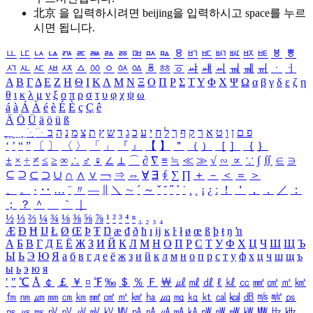
北京 을 입력하시려면
beijing
을 입력하시고 space를 누르
시면 됩니다.
ㅥ
ㅦ
ㅧ
ㅨ
ㅩ
ㅪ
ㅫ
ㅬ
ㅭ
ㅮ
ㅯ
ㅰ
ㅱ
ㅲ
ㅳ
ㅴ
ㅵ
ㅶ
ㅷ
ㅸ
ㅹ
ㅺ
ㅻ
ㅼ
ㅽ
ㅾ
ㅿ
ㆀ
ㆁ
ㆂ
ㆃ
ㆄ
ㆅ
ㆆ
ㆇ
ㆈ
ㆉ
ㆊ
ㆋ
ㆌ
ㆍ
ㆎ
Α
Β
Γ
Δ
Ε
Ζ
Η
Θ
Ι
Κ
Λ
Μ
Ν
Ξ
Ο
Π
Ρ
Σ
Τ
Υ
Φ
Χ
Ψ
Ω
α
β
γ
δ
ε
ζ
η
θ
ι
κ
λ
μ
ν
ξ
ο
π
ρ
σ
τ
υ
φ
χ
ψ
ω
á
à
Á
À
é
è
É
È
ç
Ç
ê
Ä
Ö
Ü
ä
ö
ü
ß
ְ
ֳ
ֲ
ֱ
ָ
ַ
ֵ
ֶ
ִ
ֹ
ּ
ֻ
ׂ
ׁ
ּ
ב
ה
נ
מ
צ
ת
ץ
ש
ד
ג
כ
ע
י
ח
ל
ך
ף
ק
ר
א
ט
ו
ן
ם
פ
‘
’
“
”
〔
〕
〈
〉
「
」
『
』
【
】
＂
（
）
［
］
｛
｝
±
×
÷
≠
≤
≥
∞
∴
♂
♀
∠
⊥
⌒
∂
∇
≡
≒
≪
≫
√
∽
∝
∵
∫
∬
∈
∋
⊆
⊇
⊂
⊃
∪
∩
∧
∨
￢
⇒
⇔
∀
∃
∮
∑
∏
＋
－
＜
＝
＞
、
。
·
‥
…
¨
〃
―
∥
＼
∼
´
～
ˇ
˘
˝
˚
˙
¸
˛
¡
¿
ː
！
＇
，
．
／
：
；
？
＾
＿
｀
｜
½
⅓
⅔
¼
¾
⅛
⅜
⅝
⅞
¹
²
³
⁴
ⁿ
₁
₂
₃
₄
Æ
Ð
Ħ
Ĳ
Ł
Ø
Œ
Þ
Ŧ
Ŋ
æ
đ
ð
ħ
ı
ĳ
ĸ
ŀ
ł
ø
œ
ß
þ
ŧ
ŋ
ŉ
А
Б
В
Г
Д
Е
Ё
Ж
З
И
Й
К
Л
М
Н
О
П
Р
С
Т
У
Ф
Х
Ц
Ч
Ш
Щ
Ъ
Ы
Ь
Э
Ю
Я
а
б
в
г
д
е
ё
ж
з
и
й
к
л
м
н
о
п
р
с
т
у
ф
х
ц
ч
ш
щ
ъ
ы
ь
э
ю
я
′
″
℃
Å
￠
￡
￥
¤
℉
‰
＄
％
Ｆ
￦
㎕
㎖
㎗
ℓ
㎘
㏄
㎣
㎤
㎥
㎦
㎙
㎚
㎛
㎜
㎝
㎞
㎟
㎠
㎡
㎢
㏊
㎍
㎎
㎏
㏏
㎈
㎉
㏈
㎧
㎨
㎰
㎱
㎲
㎳
㎴
㎵
㎶
㎷
㎸
㎹
㎀
㎁
㎂
㎃
㎄
㎺
㎻
㎽
㎾
㎿
㎐
㎑