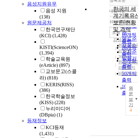
정확도순
음성지원유무
한국의 세
음성 지원
내림차순
정확도
계기록유
(138)
순
10개씩 출력
보존 현황
원문제공처
내림차
인기도
및 과제
한국연구재단
순
조회
10개씩
(KCI)
(1,428)
연도순
김성수
출력
제목순
한국기록
KISTI(ScienceON)
20개씩
리학회
저자순
(1,394)
출력
2005
발행기
학술교육원
30개씩
한국기록
관순
(eArticle)
(897)
출력
리학회지
교보문고(스콜
50개씩
Vol.5 No.2
라)
(818)
출력
KERIS(RISS)
100개
원
(386)
출력
문
한국학술정보
보
(KISS)
(228)
기
누리미디어
4
(DBpia)
(1)
등재정보
KCI등재
(1,431)