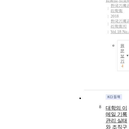
김희섭
,
강보
한국기록
리학회
2018
한국기록
리학회지
Vol.18 No.
원
문
보
기
4
8
대학의 이
메일 기록
관리 실태
와 조직구