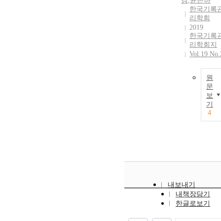
경
,
윤은하
한국기록
리학회
2019
한국기록
리학회지
Vol.19 No.
원
문
보
기
4
내보내기
내책장담기
한글로보기