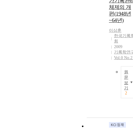
가기록관
체제의 개
편(1948년
~64년)
이상훈
한국기록
회
2009
기록학연
Vol.0 No.2
원
문
보
기
2