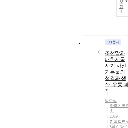
보
기
4
6
조선말과
대한제국
시기 사진
기록물의
성격과 생
산, 유통 
정
박주석
한국기록
회
2019
기록학연
Vol.0 No.6