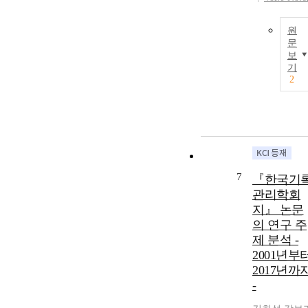
원
문
보
기
2
7
『한국기
관리학회
지』 논문
의 연구 주
제 분석 -
2001년부
2017년까
-