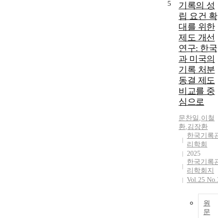
5
기록의 성
립 요건 확
대를 위한
제도 개선
연구: 한국
과 미국의
기록 처분
동결 제도
비교를 중
심으로
문찬일
,
이철
환
,
김장환
한국기록
리학회
2025
한국기록
리학회지
Vol.25 No.
원
문