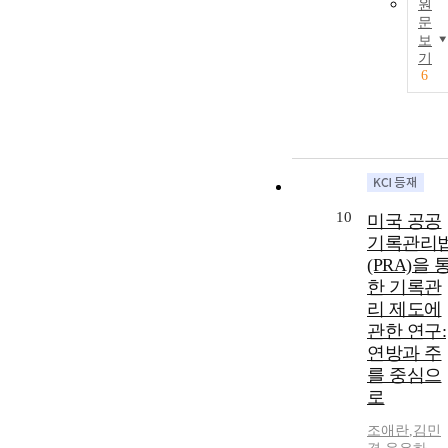
원
문
보
기
6
10
미국 공공
기록관리
(PRA)을 
한 기록관
리 제도에
관한 연구:
연방과 주
를 중심으
로
조애란
,
김민