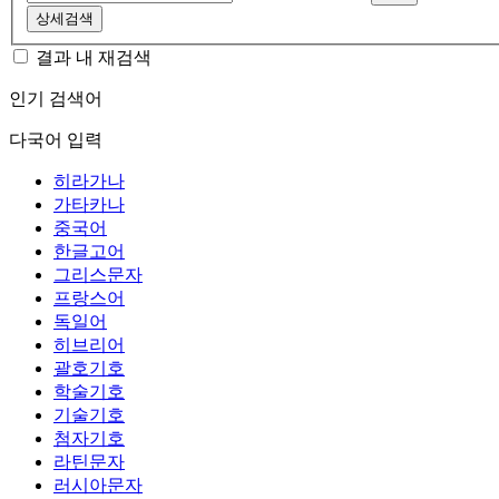
상세검색
결과 내 재검색
인기 검색어
다국어 입력
히라가나
가타카나
중국어
한글고어
그리스문자
프랑스어
독일어
히브리어
괄호기호
학술기호
기술기호
첨자기호
라틴문자
러시아문자