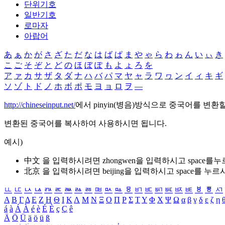
단위기호
일반기호
로마자
아랍어
あ
ぁ
か
が
さ
ざ
た
だ
な
は
ば
ぱ
ま
や
ゃ
ら
わ
ゎ
ん
い
ぃ
き
こ
ご
そ
ぞ
と
ど
の
ほ
ぼ
ぽ
も
よ
ょ
ろ
を
ア
ァ
カ
サ
ザ
タ
ダ
ナ
ハ
バ
パ
マ
ヤ
ャ
ラ
ワ
ヮ
ン
イ
ィ
キ
ギ
ソ
ゾ
ト
ド
ノ
ホ
ボ
ポ
モ
ヨ
ョ
ロ
ヲ
―
http://chineseinput.net/
에서 pinyin(병음)방식으로 중국어를 변환
변환된 중국어를 복사하여 사용하시면 됩니다.
예시)
中文 을 입력하시려면
zhongwen
을 입력하시고 space를
北京 을 입력하시려면
beijing
을 입력하시고 space를 누르
ㅥ
ㅦ
ㅧ
ㅨ
ㅩ
ㅪ
ㅫ
ㅬ
ㅭ
ㅮ
ㅯ
ㅰ
ㅱ
ㅲ
ㅳ
ㅴ
ㅵ
ㅶ
ㅷ
ㅸ
ㅹ
ㅺ
Α
Β
Γ
Δ
Ε
Ζ
Η
Θ
Ι
Κ
Λ
Μ
Ν
Ξ
Ο
Π
Ρ
Σ
Τ
Υ
Φ
Χ
Ψ
Ω
α
β
γ
δ
ε
ζ
η
á
à
Á
À
é
è
É
È
ç
Ç
ê
Ä
Ö
Ü
ä
ö
ü
ß