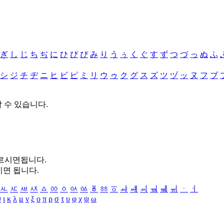
ぎ
し
じ
ち
ぢ
に
ひ
び
ぴ
み
り
う
ぅ
く
ぐ
す
ず
つ
づ
っ
ぬ
ふ
シ
ジ
チ
ヂ
ニ
ヒ
ビ
ピ
ミ
リ
ウ
ゥ
ク
グ
ス
ズ
ツ
ヅ
ッ
ヌ
フ
ブ
할 수 있습니다.
누르시면됩니다.
시면 됩니다.
ㅻ
ㅼ
ㅽ
ㅾ
ㅿ
ㆀ
ㆁ
ㆂ
ㆃ
ㆄ
ㆅ
ㆆ
ㆇ
ㆈ
ㆉ
ㆊ
ㆋ
ㆌ
ㆍ
ㆎ
θ
ι
κ
λ
μ
ν
ξ
ο
π
ρ
σ
τ
υ
φ
χ
ψ
ω