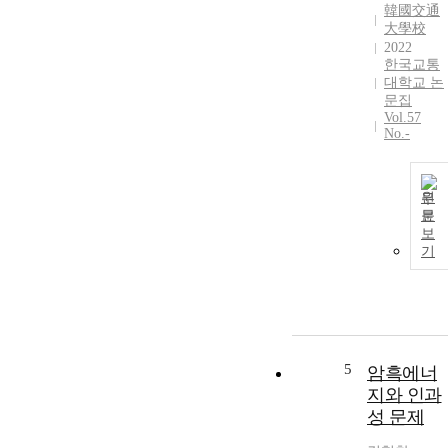
韓國交通
大學校
2022
한국교통
대학교 논
문집
Vol.57
No.-
원
문
보
기
5
암흑에너
지와 인과
성 문제