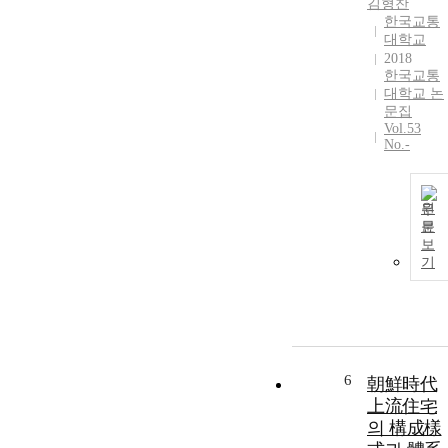
김형찬
한국교통
대학교
2018
한국교통
대학교 논
문집
Vol.53
No.-
원
문
보
기
6
朝鮮時代
上流住宅
의 構成樣