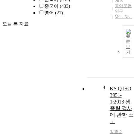
2019
중국어
(433)
동아문헌
연구
영어
(21)
Vol.- No.-
오늘 본 자료
원
문
보
기
4
KS Q ISO
3951-
1:2013 샘
플링 검사
에 관한 소
고
김광수