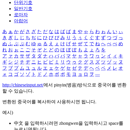
단위기호
일반기호
로마자
아랍어
あ
ぁ
か
が
さ
ざ
た
だ
な
は
ば
ぱ
ま
や
ゃ
ら
わ
ゎ
ん
い
ぃ
き
ぎ
し
じ
ち
ぢ
に
ひ
び
ぴ
み
り
う
ぅ
く
ぐ
す
ず
つ
づ
っ
ぬ
ふ
ぶ
ぷ
む
ゆ
ゅ
る
え
ぇ
け
げ
せ
ぜ
て
で
ね
へ
べ
ぺ
め
れ
お
ぉ
こ
ご
そ
ぞ
と
ど
の
ほ
ぼ
ぽ
も
よ
ょ
ろ
を
ア
ァ
カ
サ
ザ
タ
ダ
ナ
ハ
バ
パ
マ
ヤ
ャ
ラ
ワ
ヮ
ン
イ
ィ
キ
ギ
シ
ジ
チ
ヂ
ニ
ヒ
ビ
ピ
ミ
リ
ウ
ゥ
ク
グ
ス
ズ
ツ
ヅ
ッ
ヌ
フ
ブ
プ
ム
ユ
ュ
ル
エ
ェ
ケ
ゲ
セ
ゼ
テ
デ
ヘ
ベ
ペ
メ
レ
オ
ォ
コ
ゴ
ソ
ゾ
ト
ド
ノ
ホ
ボ
ポ
モ
ヨ
ョ
ロ
ヲ
―
http://chineseinput.net/
에서 pinyin(병음)방식으로 중국어를 변환
할 수 있습니다.
변환된 중국어를 복사하여 사용하시면 됩니다.
예시)
中文 을 입력하시려면
zhongwen
을 입력하시고 space를
누르시면됩니다.