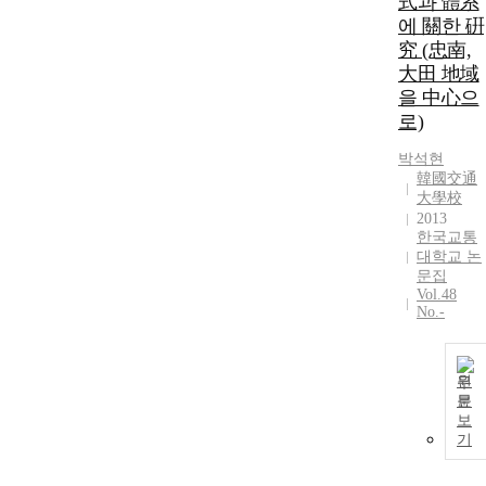
式과 體系
에 關한 硏
究 (忠南,
大田 地域
을 中心으
로)
박석현
韓國交通
大學校
2013
한국교통
대학교 논
문집
Vol.48
No.-
원
문
보
기