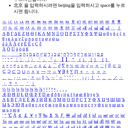
北京 을 입력하시려면
beijing
을 입력하시고 space를 누르
시면 됩니다.
ㅥ
ㅦ
ㅧ
ㅨ
ㅩ
ㅪ
ㅫ
ㅬ
ㅭ
ㅮ
ㅯ
ㅰ
ㅱ
ㅲ
ㅳ
ㅴ
ㅵ
ㅶ
ㅷ
ㅸ
ㅹ
ㅺ
ㅻ
ㅼ
ㅽ
ㅾ
ㅿ
ㆀ
ㆁ
ㆂ
ㆃ
ㆄ
ㆅ
ㆆ
ㆇ
ㆈ
ㆉ
ㆊ
ㆋ
ㆌ
ㆍ
ㆎ
Α
Β
Γ
Δ
Ε
Ζ
Η
Θ
Ι
Κ
Λ
Μ
Ν
Ξ
Ο
Π
Ρ
Σ
Τ
Υ
Φ
Χ
Ψ
Ω
α
β
γ
δ
ε
ζ
η
θ
ι
κ
λ
μ
ν
ξ
ο
π
ρ
σ
τ
υ
φ
χ
ψ
ω
á
à
Á
À
é
è
É
È
ç
Ç
ê
Ä
Ö
Ü
ä
ö
ü
ß
ְ
ֳ
ֲ
ֱ
ָ
ַ
ֵ
ֶ
ִ
ֹ
ּ
ֻ
ׂ
ׁ
ּ
ב
ה
נ
מ
צ
ת
ץ
ש
ד
ג
כ
ע
י
ח
ל
ך
ף
ק
ר
א
ט
ו
ן
ם
פ
‘
’
“
”
〔
〕
〈
〉
「
」
『
』
【
】
＂
（
）
［
］
｛
｝
±
×
÷
≠
≤
≥
∞
∴
♂
♀
∠
⊥
⌒
∂
∇
≡
≒
≪
≫
√
∽
∝
∵
∫
∬
∈
∋
⊆
⊇
⊂
⊃
∪
∩
∧
∨
￢
⇒
⇔
∀
∃
∮
∑
∏
＋
－
＜
＝
＞
、
。
·
‥
…
¨
〃
―
∥
＼
∼
´
～
ˇ
˘
˝
˚
˙
¸
˛
¡
¿
ː
！
＇
，
．
／
：
；
？
＾
＿
｀
｜
½
⅓
⅔
¼
¾
⅛
⅜
⅝
⅞
¹
²
³
⁴
ⁿ
₁
₂
₃
₄
Æ
Ð
Ħ
Ĳ
Ł
Ø
Œ
Þ
Ŧ
Ŋ
æ
đ
ð
ħ
ı
ĳ
ĸ
ŀ
ł
ø
œ
ß
þ
ŧ
ŋ
ŉ
А
Б
В
Г
Д
Е
Ё
Ж
З
И
Й
К
Л
М
Н
О
П
Р
С
Т
У
Ф
Х
Ц
Ч
Ш
Щ
Ъ
Ы
Ь
Э
Ю
Я
а
б
в
г
д
е
ё
ж
з
и
й
к
л
м
н
о
п
р
с
т
у
ф
х
ц
ч
ш
щ
ъ
ы
ь
э
ю
я
′
″
℃
Å
￠
￡
￥
¤
℉
‰
＄
％
Ｆ
￦
㎕
㎖
㎗
ℓ
㎘
㏄
㎣
㎤
㎥
㎦
㎙
㎚
㎛
㎜
㎝
㎞
㎟
㎠
㎡
㎢
㏊
㎍
㎎
㎏
㏏
㎈
㎉
㏈
㎧
㎨
㎰
㎱
㎲
㎳
㎴
㎵
㎶
㎷
㎸
㎹
㎀
㎁
㎂
㎃
㎄
㎺
㎻
㎽
㎾
㎿
㎐
㎑