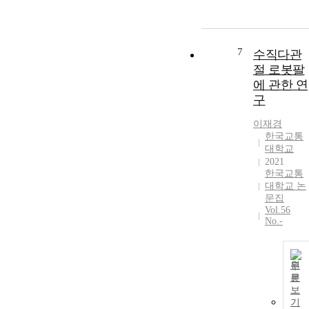
7
수직다관
절 로봇팔
에 관한 연
구
이재경
한국교통
대학교
2021
한국교통
대학교 논
문집
Vol.56
No.-
원
문
보
기