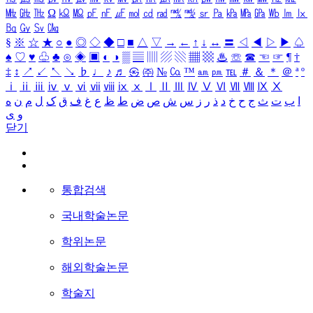
㎒
㎓
㎔
Ω
㏀
㏁
㎊
㎋
㎌
㏖
㏅
㎭
㎮
㎯
㏛
㎩
㎪
㎫
㎬
㏝
㏐
㏓
㏃
㏉
㏜
㏆
§
※
☆
★
○
●
◎
◇
◆
□
■
△
▽
→
←
↑
↓
↔
〓
◁
◀
▷
▶
♤
♠
♡
♥
♧
♣
⊙
◈
▣
◐
◑
▒
▤
▥
▨
▧
▦
▩
♨
☏
☎
☜
☞
¶
†
‡
↕
↗
↙
↖
↘
♭
♩
♪
♬
㉿
㈜
№
㏇
™
㏂
㏘
℡
＃
＆
＊
＠
ª
º
ⅰ
ⅱ
ⅲ
ⅳ
ⅴ
ⅵ
ⅶ
ⅷ
ⅸ
ⅹ
Ⅰ
Ⅱ
Ⅲ
Ⅳ
Ⅴ
Ⅵ
Ⅶ
Ⅷ
Ⅸ
Ⅹ
ا
ب
ت
ث
ج
ح
خ
د
ذ
ر
ز
س
ش
ص
ض
ط
ظ
ع
غ
ف
ق
ک
ل
م
ن
ه
و
ی
닫기
통합검색
국내학술논문
학위논문
해외학술논문
학술지