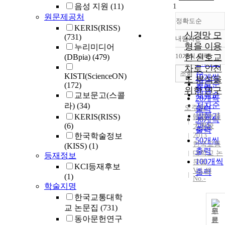
음성 지원
(11)
1
원문제공처
정확도순
KERIS(RISS)
신경망 모
(731)
내림차순
정확도
형을 이용
누리미디어
순
10개씩 출력
한 신호교
(DBpia)
(479)
내림차
인기도
차로 안전
순
조회
KISTI(ScienceON)
10개씩
도 분석을
연도순
(172)
출력
위한 연구
제목순
교보문고(스콜
20개씩
저자순
라)
(34)
오주택
출력
발행기
KERIS(RISS)
韓國交通
30개씩
(6)
大學校
관순
출력
한국학술정보
2013
50개씩
한국교통
(KISS)
(1)
출력
대학교 논
등재정보
100개씩
문집
KCI등재후보
Vol.48
출력
(1)
No.-
학술지명
한국교통대학
교 논문집
(731)
원
동아문헌연구
문