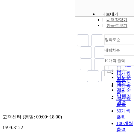
내보내기
내책장담기
한글로보기
정확도순
내림차순
정확도
순
10개씩 출력
내림차
인기도
순
조회
10개씩
연도순
출력
제목순
20개씩
저자순
출력
발행기
30개씩
관순
출력
50개씩
고객센터 (평일: 09:00~18:00)
출력
100개씩
1599-3122
출력