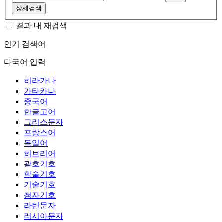
상세검색
결과 내 재검색
인기 검색어
다국어 입력
히라가나
가타카나
중국어
한글고어
그리스문자
프랑스어
독일어
히브리어
괄호기호
학술기호
기술기호
첨자기호
라틴문자
러시아문자