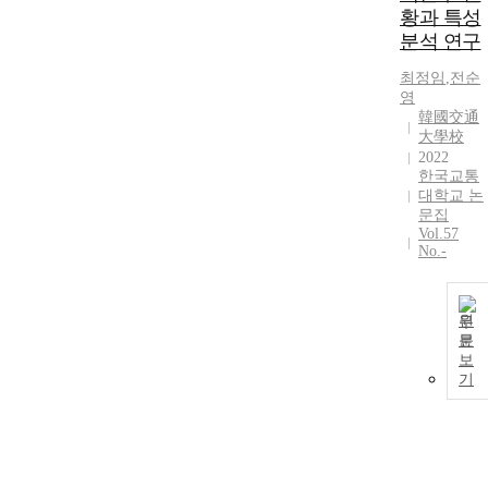
황과 특성
분석 연구
최정임
,
전순
영
韓國交通
大學校
2022
한국교통
대학교 논
문집
Vol.57
No.-
원
문
보
기