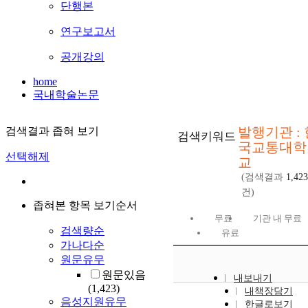
단행본
연구보고서
공개강의
home
국내학술논문
발행기관 : 
검색결과 좁혀 보기
검색키워드
국교통대학
선택해제
교
(검색결과
1,423
건)
좁혀본 항목 보기순서
무료
기관 내 무료
검색량순
유료
가나다순
원문유무
원문있음
내보내기
(1,423)
내책장담기
음성지원유무
한글로보기