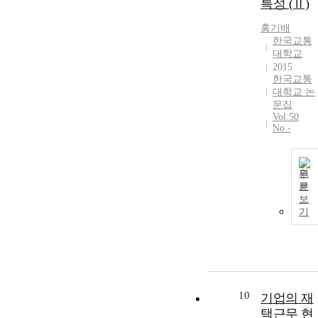
특성 (Ⅱ)
홍기배
한국교통
대학교
2015
한국교통
대학교 논
문집
Vol.50
No.-
원
문
보
기
10
기업의 재
택근무 현