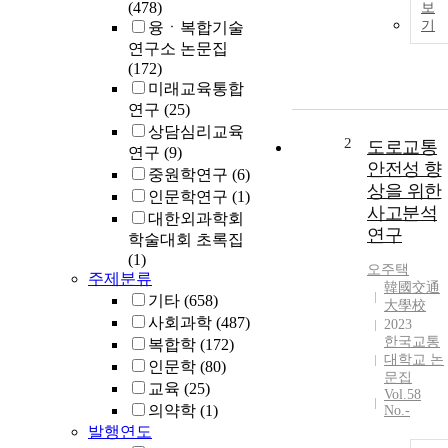
(478)
보
기
융ㆍ복합기술
연구소 논문집
(172)
미래교육통합
연구
(25)
상담심리교육
2
도로교통
연구
(9)
안전성 향
중원학연구
(6)
상을 위한
인문학연구
(1)
사고분석
대한외과학회
연구
학술대회 초록집
(1)
오주택
주제분류
韓國交通
기타
(658)
大學校
사회과학
(487)
2023
한국교통
복합학
(172)
대학교 논
인문학
(80)
문집
교육
(25)
Vol.58
의약학
(1)
No.-
발행연도