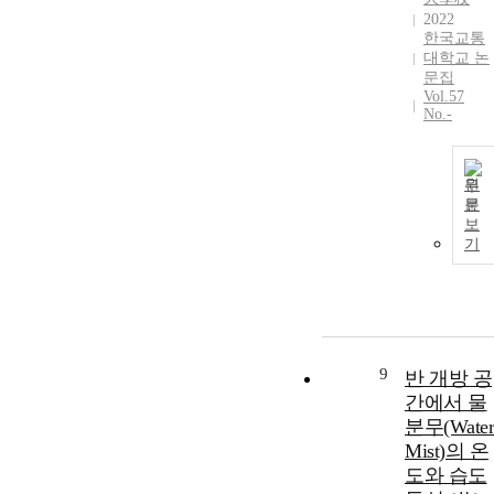
2022
한국교통
대학교 논
문집
Vol.57
No.-
원
문
보
기
9
반 개방 공
간에서 물
분무(Water
Mist)의 온
도와 습도