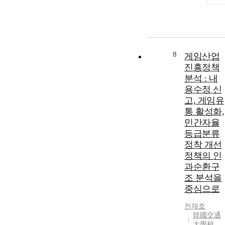
8
게임산업
진흥정책
분석 : 내
용수정 신
고, 게임유
통 활성화,
민간자율
등급분류
정착 개선
정책의 인
과순환구
조 분석을
중심으로
전재호
韓國交通
大學校