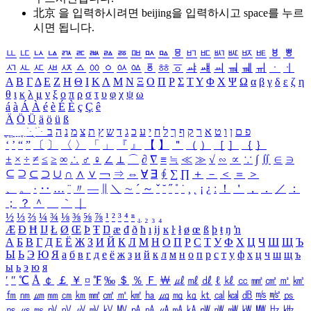
北京 을 입력하시려면
beijing
을 입력하시고 space를 누르
시면 됩니다.
ㅥ
ㅦ
ㅧ
ㅨ
ㅩ
ㅪ
ㅫ
ㅬ
ㅭ
ㅮ
ㅯ
ㅰ
ㅱ
ㅲ
ㅳ
ㅴ
ㅵ
ㅶ
ㅷ
ㅸ
ㅹ
ㅺ
ㅻ
ㅼ
ㅽ
ㅾ
ㅿ
ㆀ
ㆁ
ㆂ
ㆃ
ㆄ
ㆅ
ㆆ
ㆇ
ㆈ
ㆉ
ㆊ
ㆋ
ㆌ
ㆍ
ㆎ
Α
Β
Γ
Δ
Ε
Ζ
Η
Θ
Ι
Κ
Λ
Μ
Ν
Ξ
Ο
Π
Ρ
Σ
Τ
Υ
Φ
Χ
Ψ
Ω
α
β
γ
δ
ε
ζ
η
θ
ι
κ
λ
μ
ν
ξ
ο
π
ρ
σ
τ
υ
φ
χ
ψ
ω
á
à
Á
À
é
è
É
È
ç
Ç
ê
Ä
Ö
Ü
ä
ö
ü
ß
ְ
ֳ
ֲ
ֱ
ָ
ַ
ֵ
ֶ
ִ
ֹ
ּ
ֻ
ׂ
ׁ
ּ
ב
ה
נ
מ
צ
ת
ץ
ש
ד
ג
כ
ע
י
ח
ל
ך
ף
ק
ר
א
ט
ו
ן
ם
פ
‘
’
“
”
〔
〕
〈
〉
「
」
『
』
【
】
＂
（
）
［
］
｛
｝
±
×
÷
≠
≤
≥
∞
∴
♂
♀
∠
⊥
⌒
∂
∇
≡
≒
≪
≫
√
∽
∝
∵
∫
∬
∈
∋
⊆
⊇
⊂
⊃
∪
∩
∧
∨
￢
⇒
⇔
∀
∃
∮
∑
∏
＋
－
＜
＝
＞
、
。
·
‥
…
¨
〃
―
∥
＼
∼
´
～
ˇ
˘
˝
˚
˙
¸
˛
¡
¿
ː
！
＇
，
．
／
：
；
？
＾
＿
｀
｜
½
⅓
⅔
¼
¾
⅛
⅜
⅝
⅞
¹
²
³
⁴
ⁿ
₁
₂
₃
₄
Æ
Ð
Ħ
Ĳ
Ł
Ø
Œ
Þ
Ŧ
Ŋ
æ
đ
ð
ħ
ı
ĳ
ĸ
ŀ
ł
ø
œ
ß
þ
ŧ
ŋ
ŉ
А
Б
В
Г
Д
Е
Ё
Ж
З
И
Й
К
Л
М
Н
О
П
Р
С
Т
У
Ф
Х
Ц
Ч
Ш
Щ
Ъ
Ы
Ь
Э
Ю
Я
а
б
в
г
д
е
ё
ж
з
и
й
к
л
м
н
о
п
р
с
т
у
ф
х
ц
ч
ш
щ
ъ
ы
ь
э
ю
я
′
″
℃
Å
￠
￡
￥
¤
℉
‰
＄
％
Ｆ
￦
㎕
㎖
㎗
ℓ
㎘
㏄
㎣
㎤
㎥
㎦
㎙
㎚
㎛
㎜
㎝
㎞
㎟
㎠
㎡
㎢
㏊
㎍
㎎
㎏
㏏
㎈
㎉
㏈
㎧
㎨
㎰
㎱
㎲
㎳
㎴
㎵
㎶
㎷
㎸
㎹
㎀
㎁
㎂
㎃
㎄
㎺
㎻
㎽
㎾
㎿
㎐
㎑