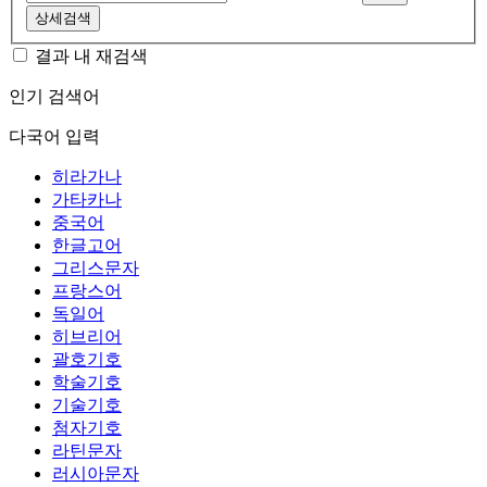
상세검색
결과 내 재검색
인기 검색어
다국어 입력
히라가나
가타카나
중국어
한글고어
그리스문자
프랑스어
독일어
히브리어
괄호기호
학술기호
기술기호
첨자기호
라틴문자
러시아문자