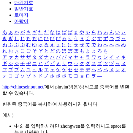
단위기호
일반기호
로마자
아랍어
あ
ぁ
か
が
さ
ざ
た
だ
な
は
ば
ぱ
ま
や
ゃ
ら
わ
ゎ
ん
い
ぃ
き
ぎ
し
じ
ち
ぢ
に
ひ
び
ぴ
み
り
う
ぅ
く
ぐ
す
ず
つ
づ
っ
ぬ
ふ
ぶ
ぷ
む
ゆ
ゅ
る
え
ぇ
け
げ
せ
ぜ
て
で
ね
へ
べ
ぺ
め
れ
お
ぉ
こ
ご
そ
ぞ
と
ど
の
ほ
ぼ
ぽ
も
よ
ょ
ろ
を
ア
ァ
カ
サ
ザ
タ
ダ
ナ
ハ
バ
パ
マ
ヤ
ャ
ラ
ワ
ヮ
ン
イ
ィ
キ
ギ
シ
ジ
チ
ヂ
ニ
ヒ
ビ
ピ
ミ
リ
ウ
ゥ
ク
グ
ス
ズ
ツ
ヅ
ッ
ヌ
フ
ブ
プ
ム
ユ
ュ
ル
エ
ェ
ケ
ゲ
セ
ゼ
テ
デ
ヘ
ベ
ペ
メ
レ
オ
ォ
コ
ゴ
ソ
ゾ
ト
ド
ノ
ホ
ボ
ポ
モ
ヨ
ョ
ロ
ヲ
―
http://chineseinput.net/
에서 pinyin(병음)방식으로 중국어를 변환
할 수 있습니다.
변환된 중국어를 복사하여 사용하시면 됩니다.
예시)
中文 을 입력하시려면
zhongwen
을 입력하시고 space를
누르시면됩니다.