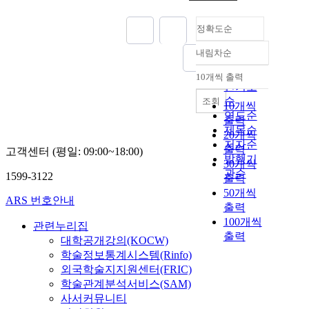
정확도순
내림차순
정확도
순
10개씩 출력
내림차순
인기도
순
조회
10개씩
연도순
출력
제목순
20개씩
저자순
출력
고객센터 (평일: 09:00~18:00)
발행기
30개씩
관순
1599-3122
출력
50개씩
ARS 번호안내
출력
100개씩
관련누리집
출력
대학공개강의(KOCW)
학술정보통계시스템(Rinfo)
외국학술지지원센터(FRIC)
학술관계분석서비스(SAM)
사서커뮤니티