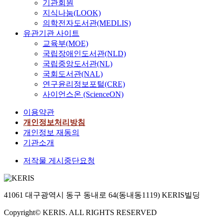
기관회원
지식나눔(LOOK)
의학전자도서관(MEDLIS)
유관기관 사이트
교육부(MOE)
국립장애인도서관(NLD)
국립중앙도서관(NL)
국회도서관(NAL)
연구윤리정보포털(CRE)
사이언스온 (ScienceON)
이용약관
개인정보처리방침
개인정보 재동의
기관소개
저작물 게시중단요청
41061 대구광역시 동구 동내로 64(동내동1119) KERIS빌딩
Copyright© KERIS. ALL RIGHTS RESERVED