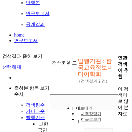
단행본
연구보고서
공개강의
home
연구보고서
검색결과 좁혀 보기
연관
발행기관 : 한
검색키워드
검색
국교육정보미
선택해제
어 추
디어학회
천
(검색결과
2
건)
좁혀본 항목 보기
이 검
순서
색어
로 많
검색량순
이 본
내보내기
가나다순
자료
내책장담기
발행기관
한글로보기
1
한
국연