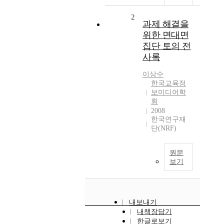
2
과제 해결을
위한 면대면
집단 토의 전
사록
이상수
한국교육정
보미디어학
회
2008
한국연구재
단(NRF)
원문
보기
내보내기
내책장담기
한글로보기