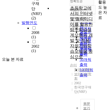
정확도순
활용
구재
도 높
초등학교에
단
내림차순
정확도
은 자
서의 인터넷
(NRF)
순
료
(2)
10개씩 출력
및 멀티미디
내림차순
인기도
발행연도
어를 활용한
순
조회
10개씩
탐구학습설
연도순
2008
출력
계모형의 개
(1)
제목순
20개씩
발 및 적용:
저자순
출력
자원기반학
2002
발행기
30개씩
(1)
습모델을 중
관순
출력
심으로
오늘 본 자료
50개씩
출력
손미
한국교육정
100개씩
보미디어학
출력
회
2002
한국연구재
단(NRF)
원문
보기