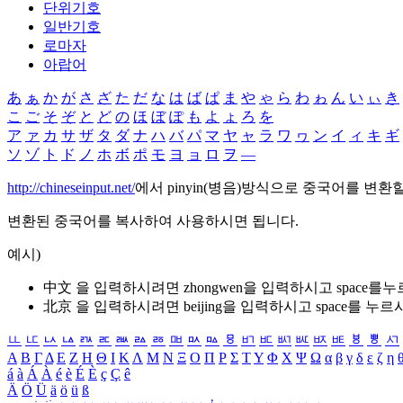
단위기호
일반기호
로마자
아랍어
あ
ぁ
か
が
さ
ざ
た
だ
な
は
ば
ぱ
ま
や
ゃ
ら
わ
ゎ
ん
い
ぃ
き
こ
ご
そ
ぞ
と
ど
の
ほ
ぼ
ぽ
も
よ
ょ
ろ
を
ア
ァ
カ
サ
ザ
タ
ダ
ナ
ハ
バ
パ
マ
ヤ
ャ
ラ
ワ
ヮ
ン
イ
ィ
キ
ギ
ソ
ゾ
ト
ド
ノ
ホ
ボ
ポ
モ
ヨ
ョ
ロ
ヲ
―
http://chineseinput.net/
에서 pinyin(병음)방식으로 중국어를 변환
변환된 중국어를 복사하여 사용하시면 됩니다.
예시)
中文 을 입력하시려면
zhongwen
을 입력하시고 space를
北京 을 입력하시려면
beijing
을 입력하시고 space를 누르
ㅥ
ㅦ
ㅧ
ㅨ
ㅩ
ㅪ
ㅫ
ㅬ
ㅭ
ㅮ
ㅯ
ㅰ
ㅱ
ㅲ
ㅳ
ㅴ
ㅵ
ㅶ
ㅷ
ㅸ
ㅹ
ㅺ
Α
Β
Γ
Δ
Ε
Ζ
Η
Θ
Ι
Κ
Λ
Μ
Ν
Ξ
Ο
Π
Ρ
Σ
Τ
Υ
Φ
Χ
Ψ
Ω
α
β
γ
δ
ε
ζ
η
á
à
Á
À
é
è
É
È
ç
Ç
ê
Ä
Ö
Ü
ä
ö
ü
ß