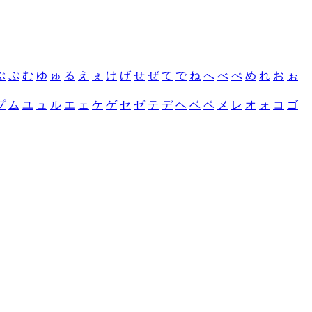
ぶ
ぷ
む
ゆ
ゅ
る
え
ぇ
け
げ
せ
ぜ
て
で
ね
へ
べ
ぺ
め
れ
お
ぉ
プ
ム
ユ
ュ
ル
エ
ェ
ケ
ゲ
セ
ゼ
テ
デ
ヘ
ベ
ペ
メ
レ
オ
ォ
コ
ゴ