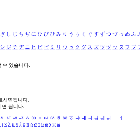
ぎ
し
じ
ち
ぢ
に
ひ
び
ぴ
み
り
う
ぅ
く
ぐ
す
ず
つ
づ
っ
ぬ
ふ
シ
ジ
チ
ヂ
ニ
ヒ
ビ
ピ
ミ
リ
ウ
ゥ
ク
グ
ス
ズ
ツ
ヅ
ッ
ヌ
フ
ブ
할 수 있습니다.
누르시면됩니다.
시면 됩니다.
ㅻ
ㅼ
ㅽ
ㅾ
ㅿ
ㆀ
ㆁ
ㆂ
ㆃ
ㆄ
ㆅ
ㆆ
ㆇ
ㆈ
ㆉ
ㆊ
ㆋ
ㆌ
ㆍ
ㆎ
θ
ι
κ
λ
μ
ν
ξ
ο
π
ρ
σ
τ
υ
φ
χ
ψ
ω