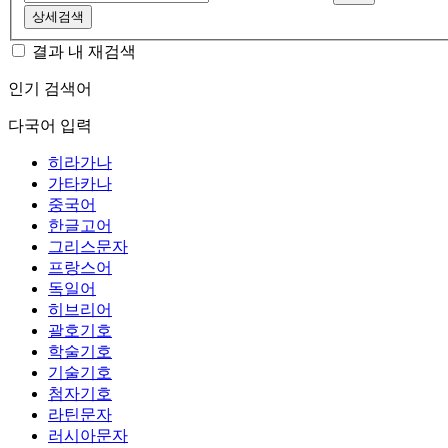
상세검색
결과 내 재검색
인기 검색어
다국어 입력
히라가나
가타카나
중국어
한글고어
그리스문자
프랑스어
독일어
히브리어
괄호기호
학술기호
기술기호
첨자기호
라틴문자
러시아문자