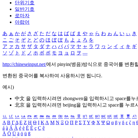
단위기호
일반기호
로마자
아랍어
あ
ぁ
か
が
さ
ざ
た
だ
な
は
ば
ぱ
ま
や
ゃ
ら
わ
ゎ
ん
い
ぃ
き
こ
ご
そ
ぞ
と
ど
の
ほ
ぼ
ぽ
も
よ
ょ
ろ
を
ア
ァ
カ
サ
ザ
タ
ダ
ナ
ハ
バ
パ
マ
ヤ
ャ
ラ
ワ
ヮ
ン
イ
ィ
キ
ギ
ソ
ゾ
ト
ド
ノ
ホ
ボ
ポ
モ
ヨ
ョ
ロ
ヲ
―
http://chineseinput.net/
에서 pinyin(병음)방식으로 중국어를 변환
변환된 중국어를 복사하여 사용하시면 됩니다.
예시)
中文 을 입력하시려면
zhongwen
을 입력하시고 space를
北京 을 입력하시려면
beijing
을 입력하시고 space를 누르
ㅥ
ㅦ
ㅧ
ㅨ
ㅩ
ㅪ
ㅫ
ㅬ
ㅭ
ㅮ
ㅯ
ㅰ
ㅱ
ㅲ
ㅳ
ㅴ
ㅵ
ㅶ
ㅷ
ㅸ
ㅹ
ㅺ
Α
Β
Γ
Δ
Ε
Ζ
Η
Θ
Ι
Κ
Λ
Μ
Ν
Ξ
Ο
Π
Ρ
Σ
Τ
Υ
Φ
Χ
Ψ
Ω
α
β
γ
δ
ε
ζ
η
á
à
Á
À
é
è
É
È
ç
Ç
ê
Ä
Ö
Ü
ä
ö
ü
ß