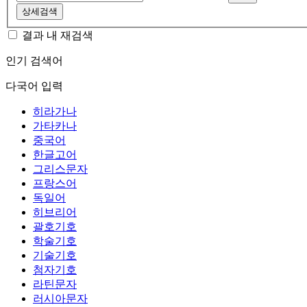
상세검색
결과 내 재검색
인기 검색어
다국어 입력
히라가나
가타카나
중국어
한글고어
그리스문자
프랑스어
독일어
히브리어
괄호기호
학술기호
기술기호
첨자기호
라틴문자
러시아문자