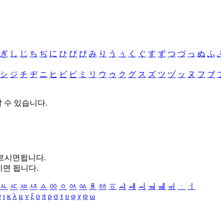
ぎ
し
じ
ち
ぢ
に
ひ
び
ぴ
み
り
う
ぅ
く
ぐ
す
ず
つ
づ
っ
ぬ
ふ
シ
ジ
チ
ヂ
ニ
ヒ
ビ
ピ
ミ
リ
ウ
ゥ
ク
グ
ス
ズ
ツ
ヅ
ッ
ヌ
フ
ブ
할 수 있습니다.
누르시면됩니다.
시면 됩니다.
ㅻ
ㅼ
ㅽ
ㅾ
ㅿ
ㆀ
ㆁ
ㆂ
ㆃ
ㆄ
ㆅ
ㆆ
ㆇ
ㆈ
ㆉ
ㆊ
ㆋ
ㆌ
ㆍ
ㆎ
θ
ι
κ
λ
μ
ν
ξ
ο
π
ρ
σ
τ
υ
φ
χ
ψ
ω