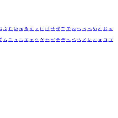
ぶ
ぷ
む
ゆ
ゅ
る
え
ぇ
け
げ
せ
ぜ
て
で
ね
へ
べ
ぺ
め
れ
お
ぉ
プ
ム
ユ
ュ
ル
エ
ェ
ケ
ゲ
セ
ゼ
テ
デ
ヘ
ベ
ペ
メ
レ
オ
ォ
コ
ゴ