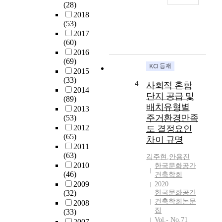
제기였다. 이에 대
(28)
s
논
해서 권오혁은 공
2018
e
문
간 개념을 보수적
(53)
a
은
으로 정의해야 한
2017
r
제
다고 주장하였고,
(60)
c
주
김한준, 김창현 등
2016
h
의
은 공간 개념을 열
(69)
e
사
어두어야 한다고
2015
r
례
(33)
주장하면서 논의
4
사회적 혼합
s
를
2014
가 본격화되었다.
단지 공급 및
a
(89)
통
논의가 진행되면
배치유형별
c
2013
해
서 권오혁은 공간
주거환경만족
(53)
c
특
에 대한 분류를 제
2012
도 결정요인
e
정
안하였고, 그 분류
(65)
p
한
차이 규명
의 적실성과 정합
2011
t
공
성에 대한 논의가
(63)
김주현
,
안용진
i
간
이어졌다. 특히 이
2010
한국문화공간
n
을
슈가 되었던 부분
(46)
건축학회
g
생
은 절대공간의 개
2009
2020
t
산
념을 어떻게 설정
(32)
한국문화공간
h
하
할 것인지의 문제
건축학회논문
2008
e
는
였다. 논의의 마무
집
(33)
e
역
리 단계에서는 위
Vol.- No.71
2007