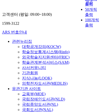
의 발견에 어떤 기
는
c
i
u
a
부
관순
출력
o
을
여를 했는지 살펴
위
r
c
c
l
터
r
50개씩
검
보았다. 푸코의 견
기
e
y
t
s
등
t
고객센터 (평일: 09:00~18:00)
토
출력
해에서 보자면 근
로
n
i
i
t
장
h
한
100개씩
대 서구 통치의 합
진
t
n
o
a
하
1599-3122
K
다
출력
리화는 지극히 지
단
a
s
n
g
기
o
.
리적인 현상들, 이
하
l
t
w
e
시
ARS 번호안내
r
이
를테면 성곽도시
고
h
r
h
o
작
e
를
의 해체, 영토 국가
물
o
u
i
관련누리집
f
하
a
위
의 등장, 도시 개념
리
u
m
c
대학공개강의(KOCW)
d
는
n
해
의 고안 등에 매우
적
s
e
h
i
학술정보통계시스템(Rinfo)
공
R
A
직접적인 연관을
복
i
n
i
s
간
외국학술지지원센터(FRIC)
e
외
맺고 있었다. 즉, 통
원
n
t
s
c
적
학술관계분석서비스(SAM)
f
국
치성 논의 전반에
에
g
t
d
o
사
사서커뮤니티
u
어
걸쳐 통치성의 지
치
p
h
r
u
회
기관회원
g
고
리라 불릴 만한 공
중
a
a
i
r
이
지식나눔(LOOK)
e
등
간적 실천들이 매
한
n
t
v
s
론
의학전자도서관(MEDLIS)
e
학
우 중요한 경험적·
것
e
c
e
e
에
유관기관 사이트
s
교
이론적 지위를 가
과
l
a
n
o
이
교육부(MOE)
i
와
지고 있었다. 우리
달
s
n
b
n
론
국립장애인도서관(NLD)
s
그
입장에서는 이러
리
u
d
y
d
적
o
국립중앙도서관(NL)
졸
한 통치성의 공간
,
r
e
t
e
토
n
업
국회도서관(NAL)
들이 한국의 사회
본
v
l
h
f
대