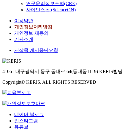
e
생
연구윤리정보포털(CRE)
공간을 조형하는
연
e
i
e
i
를
s
들
사이언스온 (ScienceON)
중요한 참조물이
구
y
v
e
n
제
o
을
었다는 의미가 크
는
t
e
c
i
공
c
이용약관
연
다. 개항 이후 한국
비
a
r
o
n
했
i
구
개인정보처리방침
에 수입된 서구 통
장
r
b
n
g
다
a
사
개인정보 재동의
치술의 근대적 판
소
g
o
o
i
.
l
례
기관소개
본, 그 판본이 그렸
를
e
t
m
t
그
g
로
던 공간의 전형이
능
t
h
i
a
의
r
저작물 게시중단요청
삼
푸코가 그리는 통
동
e
c
c
m
주
o
았
치성의 공간들이
적
d
o
a
o
저
u
으
기 때문이다. 이런
인
o
n
l
n
『
p
며
인식에서 이 논문
공
n
s
n
g
공
41061 대구광역시 동구 동내로 64(동내동1119) KERIS빌딩
w
,
의 마지막 단계에
간
7
e
e
e
간
h
연
서는 동아시아 탈
생
8
r
Copyright© KERIS. ALL RIGHTS RESERVED
e
n
의
i
구
식민국가이자, 냉
산
5
v
d
v
생
c
를
전의 최전선에 있
의
p
a
o
i
산
h
위
었던 분단국가 한
장
u
t
f
r
』
h
하
국에 대해 간략히
으
b
i
f
o
에
a
여
논의했다. 이를 통
로
l
o
o
n
서
네이버 블로그
s
연
해 서구 통치술이
바
i
n
r
m
절
인스타그램
g
구
한국 땅에 수입되
라
c
a
-
e
정
유튜브
o
참
면서 겪을 수밖에
보
r
n
p
n
에
n