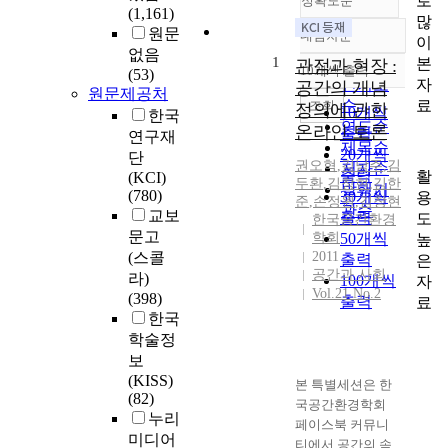
로
정확도순
(1,161)
많
원문
내림차순
이
정확도
없음
1
본
순
관점과 현장 :
10개씩 출력
(53)
내림차순
자
인기도
공간의 개념
원문제공처
료
순
조회
정의에 관한
10개씩
한국
연도순
온라인 토론
출력
연구재
제목순
20개씩
단
권오혁
,
김남주
,
김
저자순
출력
활
(KCI)
두환
,
김창현
,
김한
발행기
(780)
30개씩
용
준
,
손정원
,
김창현
관순
교보
출력
도
한국공간환경
문고
학회
50개씩
높
(스콜
2011
출력
은
공간과 사회
라)
100개씩
자
Vol.21 No.2
(398)
출력
료
한국
학술정
보
(KISS)
본 특별세션은 한
(82)
국공간환경학회
누리
페이스북 커뮤니
미디어
티에서 공간의 속