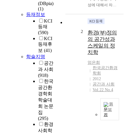
(DBpia)
성에 대해서 자율
(1)
적으로 토론한 내
등재정보
용을 담았다. 2011
KCI
년 2월 8일, 김한준
등재
이 ``소셜미디어와
2
환경(부)정의
(590)
공간``의 관계에 대
KCI
의 공간성과
하여 논의해보자
등재후
스케일의 정
는 취지의 글을 시
보
(41)
치학
작으로 하여, 토론
학술지명
자들은 공간의 속
엄은희
공간
성, 절대공간의 존
한국공간환경
과 사회
재, 사이버 공간의
학회
(918)
개념실체, 마르크
2012
한국
스의 공간개념 등
공간과 사회
공간환
에 관하여 다채로
Vol.22 No.4
경학회
운 토론을 진행하
학술대
였다. 토론은 2월
원
회 논문
초부터 3월 중순까
문보
지 한 달에 걸쳐서
집
기
S
진행되었으며, 주
(295)
o
로 글쓰기와 댓글
환경
m
등의 형식으로 진
사회학