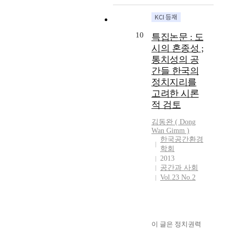
e
터
y
가
e
n
h
a
i
연
w
치
)
a
K
c
d
원
i
관
의
n
o
i
e
하
10
특집논문 : 도
t
과
‘
t
r
n
a
는
시의 혼종성 ;
h
신
공
s
e
g
o
공
o
자
통치성의 공
간
o
a
p
f
간
u
유
간들 한국의
의
f
,
l
E
적
t
주
생
정치지리를
r
e
a
J
사
a
의
산
e
c
고려한 시론
n
h
회
n
적
’
s
o
n
적 검토
a
이
y
경
을
i
t
i
s
론
e
쟁
통
김동완 ( Dong
d
o
n
b
을
x
을
Wan Gimm )
해
e
u
g
e
적
한국공간환경
c
맥
재
n
r
o
e
극
학회
e
락
해
t
i
n
n
수
2013
p
화
석
i
s
a
t
용
공간과 사회
t
한
하
a
m
n
i
한
Vol.23 No.2
i
사
였
l
i
e
e
다
o
회
다
e
s
w
d
.
n
정
.
n
n
a
u
르
b
치
기
v
o
g
p
페
e
적
이 글은 정치권력
존
i
w
r
e
브