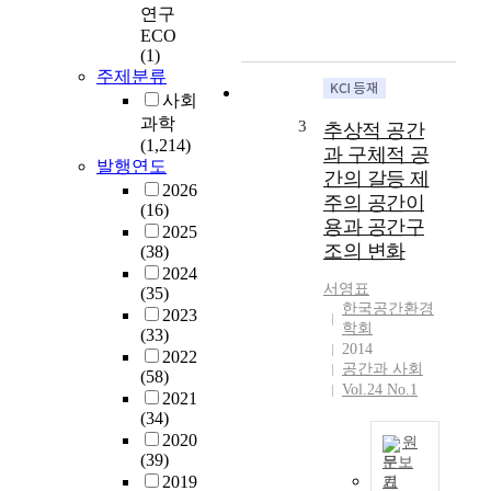
e
행되었다. 토론자
연구
e
는 권오혁, 김남주,
ECO
n
김두환, 김창현, 김
(1)
v
주제분류
한준, 손정원 등 6
i
명 정도로 한 달 동
사회
r
안 약 20여 편의 글
과학
3
추상적 공간
o
과 댓글이 오고 갔
(1,214)
과 구체적 공
n
으며, 총 분량은 약
발행연도
간의 갈등 제
m
52,000자 분량이
2026
주의 공간이
e
다. 가독성을 확보
(16)
용과 공간구
n
하기 위하여 편집
2025
t
조의 변화
(38)
자는 각 토론자의
a
2024
글을 주제별로 재
서영표
l
(35)
구성하였으며, 문
한국공간환경
N
2023
장의 형식을 일정
학회
(33)
G
하게 통일하였으
2014
2022
O
며 중복되거나 불
공간과 사회
(58)
s
필요한 내용을 편
Vol.24 No.1
2021
a
집하였다. 논의의
(34)
n
출발은 "사이버공
2020
원
d
간을 공간으로 볼
(39)
문보
r
것인가"라는 문제
2019
기
e
이