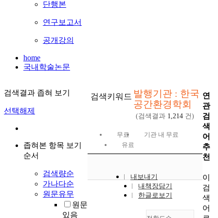
단행본
연구보고서
공개강의
home
국내학술논문
발행기관 : 한국
검색결과 좁혀 보기
연
검색키워드
공간환경학회
관
선택해제
검
(검색결과
1,214
건)
색
무료
기관 내 무료
어
좁혀본 항목 보기
유료
추
순서
천
검색량순
이
내보내기
가나다순
내책장담기
검
원문유무
한글로보기
색
원문
어
있음