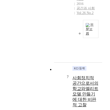
’
r
p
되
2016
로
i
공간과 사회
r
고
불
m
Vol.26 No.2
i
체
렸
p
n
험
으
r
c
되
원
나
o
i
어
문보
교
v
p
온
기
E
통
e
l
자
v
망
m
e
연
e
의
e
f
환
r
변
n
o
경
y
화
t
r
과
b
와
i
a
사
o
관
n
c
회
d
광
r
t
환
y
트
e
7
i
사회정치적
경
b
렌
s
v
은
공간으로서의
u
드
i
i
제
학교와엘리트
i
의
d
t
주
모델 만들기
l
이
e
i
인
에 대한 비판
d
동
n
e
들
s
적 고찰
으
t
s
의
t