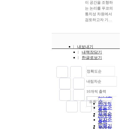
l
공
이 공간을 조형하
연
r
c
i
t
르
o
간
는 논리를 푸코의
구
o
o
c
h
는
n
으
통치성 차원에서
와
n
n
u
i
공
g
로
검토하고자 기획
정
m
s
l
c
간
s
서
되었다. 이를 위해
책
e
i
t
a
그
t
의
푸코의 통치성 강
이
n
d
u
l
자
o
학
의를 중심 텍스트
강
t
e
r
p
체
p
교
삼아 구체적인 통
촌
.
r
a
r
에
내보내기
l
가
치성의 공간들, 이
의
U
e
l
i
대
내책장담기
a
학
를테면 도시, 영토,
변
s
d
c
n
해
한글로보기
c
생
구역 등의 의미를
화
i
a
o
c
서
e
들
적극적으로 독해
를
n
s
m
i
천
w
의
정확도순
했다. 강의 전반에
‘
g
a
p
p
착
i
역
산재되어 있는 통
장
2
u
l
l
하
내림차순
t
량
치성의 지리를 푸
정확도
소
0
s
e
e
면
h
형
코의 사유를 훼손
성
순
1
e
x
o
서
10개씩 출력
내림차순
b
성
하지 않는 선에서
의
인기도
6
f
c
r
1
i
에
재구성해, 어떤 지
상
p
u
순
o
조회
i
9
10개씩
r
미
식들이 공간에 관
실
u
l
n
연도순
n
8
출력
t
치
여했는지, 그 결과
’
b
p
s
제목순
i
0
20개씩
h
는
발생한 통치실천
이
l
o
t
t
저자순
년
출력
.
영
의 공간들이 국가
라
i
l
r
i
대
발행기
30개씩
N
향