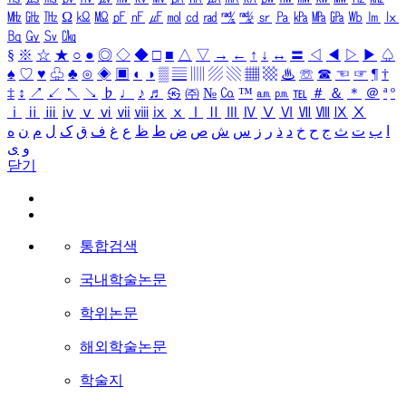
㎒
㎓
㎔
Ω
㏀
㏁
㎊
㎋
㎌
㏖
㏅
㎭
㎮
㎯
㏛
㎩
㎪
㎫
㎬
㏝
㏐
㏓
㏃
㏉
㏜
㏆
§
※
☆
★
○
●
◎
◇
◆
□
■
△
▽
→
←
↑
↓
↔
〓
◁
◀
▷
▶
♤
♠
♡
♥
♧
♣
⊙
◈
▣
◐
◑
▒
▤
▥
▨
▧
▦
▩
♨
☏
☎
☜
☞
¶
†
‡
↕
↗
↙
↖
↘
♭
♩
♪
♬
㉿
㈜
№
㏇
™
㏂
㏘
℡
＃
＆
＊
＠
ª
º
ⅰ
ⅱ
ⅲ
ⅳ
ⅴ
ⅵ
ⅶ
ⅷ
ⅸ
ⅹ
Ⅰ
Ⅱ
Ⅲ
Ⅳ
Ⅴ
Ⅵ
Ⅶ
Ⅷ
Ⅸ
Ⅹ
ا
ب
ت
ث
ج
ح
خ
د
ذ
ر
ز
س
ش
ص
ض
ط
ظ
ع
غ
ف
ق
ک
ل
م
ن
ه
و
ی
닫기
통합검색
국내학술논문
학위논문
해외학술논문
학술지