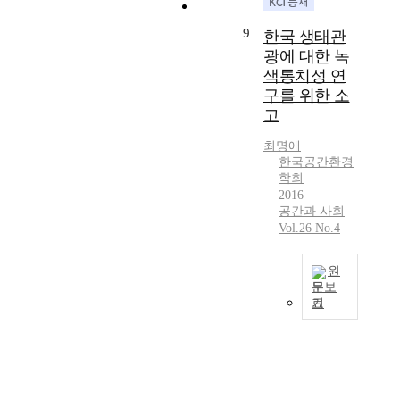
a
’
w
s
c
다
s
c
개
i
i
e
.
9
한국 생태관
c
h
념
n
s
l
이
i
광에 대한 녹
)
과
g
m
a
러
o
을
색통치성 연
앙
s
a
t
한
u
활
구를 위한 소
리
a
i
e
분
s
용
르
고
t
n
1
석
l
하
페
i
l
9
을
y
여
최명애
브
s
y
9
위
b
교
한국공간환경
르
f
d
0
해
학회
e
육
(
a
e
s
본
2016
c
을
H
c
a
.
논
공간과 사회
a
투
e
t
l
H
문
Vol.26 No.4
u
자
n
i
s
o
은
s
로
r
o
w
w
앙
e
여
원
i
n
i
e
리
h
기
문보
L
d
t
v
르
기
u
는
e
e
I
h
e
페
m
한
f
t
n
t
r
브
a
국
e
e
S
h
,
르
n
사
b
r
o
e
t
로
i
회
v
m
u
s
h
부
t
의
r
i
t
p