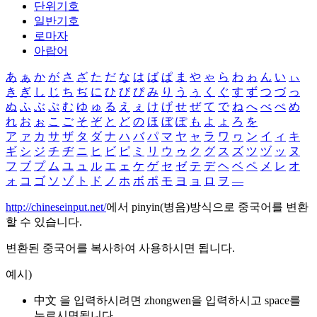
단위기호
일반기호
로마자
아랍어
あ
ぁ
か
が
さ
ざ
た
だ
な
は
ば
ぱ
ま
や
ゃ
ら
わ
ゎ
ん
い
ぃ
き
ぎ
し
じ
ち
ぢ
に
ひ
び
ぴ
み
り
う
ぅ
く
ぐ
す
ず
つ
づ
っ
ぬ
ふ
ぶ
ぷ
む
ゆ
ゅ
る
え
ぇ
け
げ
せ
ぜ
て
で
ね
へ
べ
ぺ
め
れ
お
ぉ
こ
ご
そ
ぞ
と
ど
の
ほ
ぼ
ぽ
も
よ
ょ
ろ
を
ア
ァ
カ
サ
ザ
タ
ダ
ナ
ハ
バ
パ
マ
ヤ
ャ
ラ
ワ
ヮ
ン
イ
ィ
キ
ギ
シ
ジ
チ
ヂ
ニ
ヒ
ビ
ピ
ミ
リ
ウ
ゥ
ク
グ
ス
ズ
ツ
ヅ
ッ
ヌ
フ
ブ
プ
ム
ユ
ュ
ル
エ
ェ
ケ
ゲ
セ
ゼ
テ
デ
ヘ
ベ
ペ
メ
レ
オ
ォ
コ
ゴ
ソ
ゾ
ト
ド
ノ
ホ
ボ
ポ
モ
ヨ
ョ
ロ
ヲ
―
http://chineseinput.net/
에서 pinyin(병음)방식으로 중국어를 변환
할 수 있습니다.
변환된 중국어를 복사하여 사용하시면 됩니다.
예시)
中文 을 입력하시려면
zhongwen
을 입력하시고 space를
누르시면됩니다.