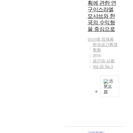
획에 관한 연
e
n
c
o
e
는
c
의
구이스라엘
A
c
m
자
t
역
모샤브와 한
u
i
e
연
i
량
g
국의 수익형
a
r
환
o
접
é
l
을 중심으로
g
경
n
근
)
m
e
과
t
(
이신애
,
정재용
의
i
d
사
o
C
한국공간환경
‘
x
i
회
w
학회
a
비
e
n
환
2016
a
p
장
d
S
경
공간과 사회
r
a
소
c
o
은
Vol.26 No.1
d
b
(
o
u
재
s
i
N
m
t
생
p
l
원
o
p
h
산
l
i
문보
n
l
K
되
a
기
t
-
e
T
o
어
c
y
p
x
h
r
유
e
A
l
b
i
e
지
u
p
a
y
s
a
될
n
p
c
d
t
s
수
c
r
e
r
h
i
없
o
o
)
a
e
n
었
n