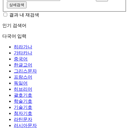
상세검색
결과 내 재검색
인기 검색어
다국어 입력
히라가나
가타카나
중국어
한글고어
그리스문자
프랑스어
독일어
히브리어
괄호기호
학술기호
기술기호
첨자기호
라틴문자
러시아문자