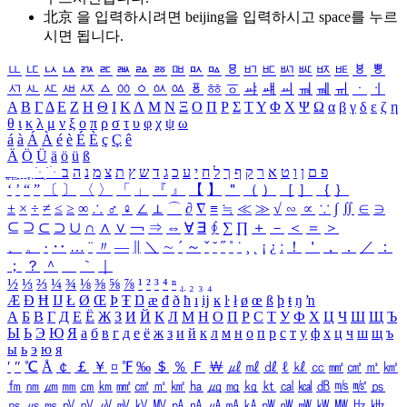
北京 을 입력하시려면
beijing
을 입력하시고 space를 누르
시면 됩니다.
ㅥ
ㅦ
ㅧ
ㅨ
ㅩ
ㅪ
ㅫ
ㅬ
ㅭ
ㅮ
ㅯ
ㅰ
ㅱ
ㅲ
ㅳ
ㅴ
ㅵ
ㅶ
ㅷ
ㅸ
ㅹ
ㅺ
ㅻ
ㅼ
ㅽ
ㅾ
ㅿ
ㆀ
ㆁ
ㆂ
ㆃ
ㆄ
ㆅ
ㆆ
ㆇ
ㆈ
ㆉ
ㆊ
ㆋ
ㆌ
ㆍ
ㆎ
Α
Β
Γ
Δ
Ε
Ζ
Η
Θ
Ι
Κ
Λ
Μ
Ν
Ξ
Ο
Π
Ρ
Σ
Τ
Υ
Φ
Χ
Ψ
Ω
α
β
γ
δ
ε
ζ
η
θ
ι
κ
λ
μ
ν
ξ
ο
π
ρ
σ
τ
υ
φ
χ
ψ
ω
á
à
Á
À
é
è
É
È
ç
Ç
ê
Ä
Ö
Ü
ä
ö
ü
ß
ְ
ֳ
ֲ
ֱ
ָ
ַ
ֵ
ֶ
ִ
ֹ
ּ
ֻ
ׂ
ׁ
ּ
ב
ה
נ
מ
צ
ת
ץ
ש
ד
ג
כ
ע
י
ח
ל
ך
ף
ק
ר
א
ט
ו
ן
ם
פ
‘
’
“
”
〔
〕
〈
〉
「
」
『
』
【
】
＂
（
）
［
］
｛
｝
±
×
÷
≠
≤
≥
∞
∴
♂
♀
∠
⊥
⌒
∂
∇
≡
≒
≪
≫
√
∽
∝
∵
∫
∬
∈
∋
⊆
⊇
⊂
⊃
∪
∩
∧
∨
￢
⇒
⇔
∀
∃
∮
∑
∏
＋
－
＜
＝
＞
、
。
·
‥
…
¨
〃
―
∥
＼
∼
´
～
ˇ
˘
˝
˚
˙
¸
˛
¡
¿
ː
！
＇
，
．
／
：
；
？
＾
＿
｀
｜
½
⅓
⅔
¼
¾
⅛
⅜
⅝
⅞
¹
²
³
⁴
ⁿ
₁
₂
₃
₄
Æ
Ð
Ħ
Ĳ
Ł
Ø
Œ
Þ
Ŧ
Ŋ
æ
đ
ð
ħ
ı
ĳ
ĸ
ŀ
ł
ø
œ
ß
þ
ŧ
ŋ
ŉ
А
Б
В
Г
Д
Е
Ё
Ж
З
И
Й
К
Л
М
Н
О
П
Р
С
Т
У
Ф
Х
Ц
Ч
Ш
Щ
Ъ
Ы
Ь
Э
Ю
Я
а
б
в
г
д
е
ё
ж
з
и
й
к
л
м
н
о
п
р
с
т
у
ф
х
ц
ч
ш
щ
ъ
ы
ь
э
ю
я
′
″
℃
Å
￠
￡
￥
¤
℉
‰
＄
％
Ｆ
￦
㎕
㎖
㎗
ℓ
㎘
㏄
㎣
㎤
㎥
㎦
㎙
㎚
㎛
㎜
㎝
㎞
㎟
㎠
㎡
㎢
㏊
㎍
㎎
㎏
㏏
㎈
㎉
㏈
㎧
㎨
㎰
㎱
㎲
㎳
㎴
㎵
㎶
㎷
㎸
㎹
㎀
㎁
㎂
㎃
㎄
㎺
㎻
㎽
㎾
㎿
㎐
㎑