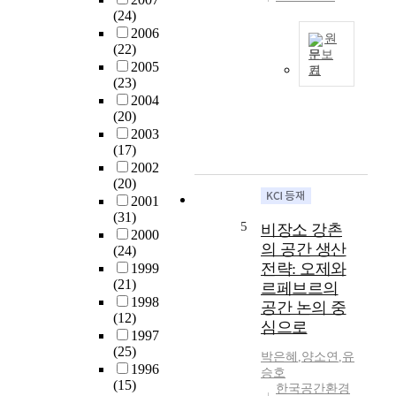
n
사
에서 토론했던 논
(24)
v
-
의의 복잡성이 다
2006
원
i
구
소 해소되고 결국
(22)
문보
r
조
어떻게 실천적 공
2005
기
T
o
적
(23)
간개념을 창출해
h
n
조
2004
낼 것인지에 대한
i
m
(20)
건
제안과 문제제기
s
e
2003
과
가 있었다. 편집자
s
(17)
n
그
는 시간의 순서를
t
2002
t
안
거스르지 않는 선
(20)
u
a
에
에서 논의를 주제
2001
d
l
서
별로 재구성하였
(31)
y
j
전
다.
5
비장소 강촌
2000
s
u
개
의 공간 생산
(24)
u
s
되
전략: 오제와
1999
g
t
는
(21)
르페브르의
g
i
인
1998
공간 논의 중
e
c
간
(12)
s
심으로
e
행
1997
t
(
위
(25)
박은혜
,
양소연
,
유
s
h
자
1996
승호
s
e
들
(15)
한국공간환경
i