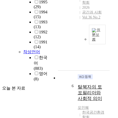
r
의
1995
학회
t
e
실
(29)
2026
e
a
천
1994
공간과 사회
p
f
(15)
사
Vol.36 No.2
l
t
1993
이
a
(13)
e
의
원
n
1992
r
관
문보
(12)
n
,
계
기
본
1991
i
E
를
(14)
연
n
J
분
작성언어
구
g
)
석
는
한국
s
a
한
과
어
t
s
다
거
(883)
r
t
.
‘
영어
a
h
제
대
(8)
t
e
주
학
e
g
의
6
탈북자의 토
오늘 본 자료
생
g
u
공
포필리아와
M
i
i
간
사회적 의미
T
e
d
으
의
s
i
로
오인혜
성
f
n
인
한국공간환경
지
o
g
식
학회