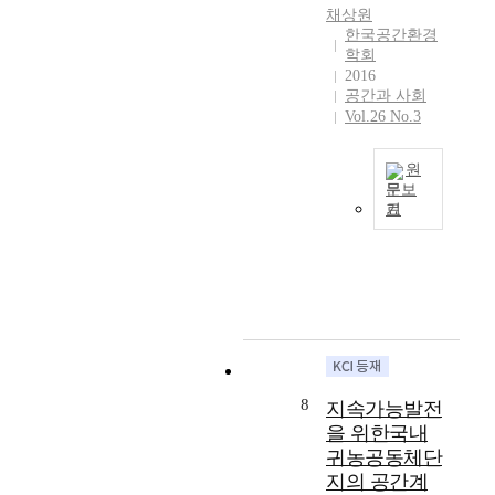
로
i
o
행
채상원
h
쇠
a
r
위
한국공간환경
e
락
l
t
와
학회
i
하
e
h
실
2016
r
고
n
e
공간과 사회
천
i
있
v
Vol.26 No.3
n
의
d
는
i
e
조
e
강
r
w
건
원
n
촌
o
i
이
문보
t
의
n
d
었
기
i
본
현
m
e
지
t
연
주
e
a
만
y
구
소
n
l
그
t
는
를
t
a
들
h
A
마
o
g
의
r
m
르
f
e
행
o
a
크
f
n
위
u
r
오
u
d
와
g
t
제
t
8
a
실
지속가능발전
h
y
(
u
h
천
을 위한국내
a
a
M
r
a
이
귀농공동체단
f
S
a
e
v
없
지의 공간계
f
e
r
s
e
이