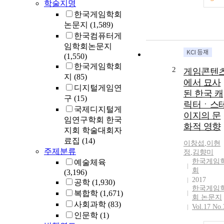
학술지명
한국게임학회
논문지
(1,589)
한국컴퓨터게
임학회논문지
(1,550)
한국게임학회
2
게임콘텐
지
(85)
에서 묘사
디지털게임연
된 한국 캐
구
(15)
릭터ㆍ스
국제디지털게
이지의 문
임연구학회 한국
화적 영향
지회 학술대회자
료집
(14)
이창섭
,
이현
주제분류
정
,
김향미
한국게임
예술체육
회
(3,196)
2017
공학
(1,930)
한국게임
복합학
(1,671)
회 논문지
사회과학
(83)
Vol.17 No.
인문학
(1)