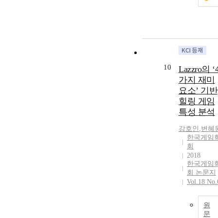
on the
development o
certain HCGs.
However, a
game is fully
completed by
the players wh
10
Lazzro의 ‘
play it.
Therefore,
가지 재미
additional
요소’ 기반
research is
힐링 게임
needed to
특성 분석
annalize the
ludic elements
강호인
,
변혜
of HCGs, whic
한국게임
회
induce people
2018
to play them
한국게임
voluntarily. W
회 논문지
studied the
Vol.18 No.
purposes, tasks
and the game
mechanics of 
원
문
HCGs, then