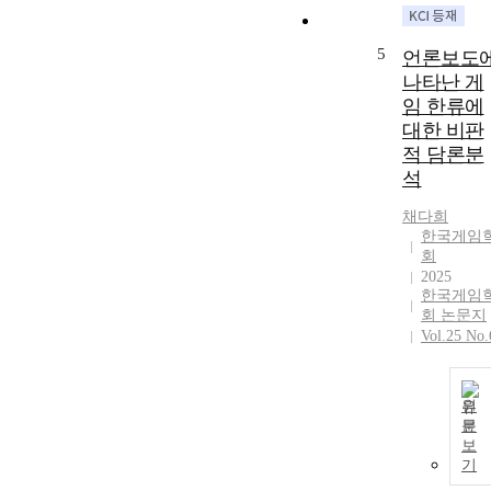
임의 제도화 
정에서 개방적
5
언론보도
폐쇄적 연결망
나타난 게
은 게임 의 사
임 한류에
적 위상에 영
을 준다. 이로
대한 비판
인해 둘째, 법
적 담론분
도에서 게임 
석
력은 독일의 
우 아티스트로
채다희
한국게임
한국의 경우 
회
정적으로 중독
2025
자(중독생산자
한국게임
로 분류되며, 
회 논문지
센티브 제도에
Vol.25 No.
서도 독일은 
임산업의 수익
이 재투자되는
원
창작자 보호로
문
한국은 그 수
보
이 중독치료를
기
위한 집단으로