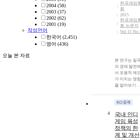
한국게임
2004
(58)
회
2003
(37)
2015
2002
(62)
한국게임
2001
(19)
회 논문지
작성언어
Vol.15 No.
한국어
(2,451)
영어
(436)
오늘 본 자료
본 연구는 일
의 경제 발전
서 포용적 제
가 미치는 영
을 알아보기 
한 것이다. 이
미래 경제성장
을 견인할 수 
는 인덱스로 
4
국내 인디
임산업에 주목
게임 육성
하고, 독일과 
정책의 한
국의 게임의 
계 및 개선
도화 과정과 