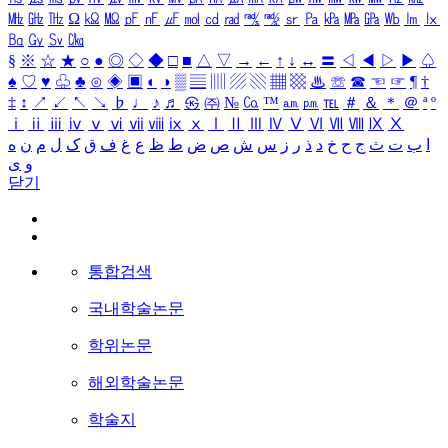
㎒
㎓
㎔
Ω
㏀
㏁
㎊
㎋
㎌
㏖
㏅
㎭
㎮
㎯
㏛
㎩
㎪
㎫
㎬
㏝
㏐
㏓
㏃
㏉
㏜
㏆
§
※
☆
★
○
●
◎
◇
◆
□
■
△
▽
→
←
↑
↓
↔
〓
◁
◀
▷
▶
♤
♠
♡
♥
♧
♣
⊙
◈
▣
◐
◑
▒
▤
▥
▨
▧
▦
▩
♨
☏
☎
☜
☞
¶
†
‡
↕
↗
↙
↖
↘
♭
♩
♪
♬
㉿
㈜
№
㏇
™
㏂
㏘
℡
＃
＆
＊
＠
ª
º
ⅰ
ⅱ
ⅲ
ⅳ
ⅴ
ⅵ
ⅶ
ⅷ
ⅸ
ⅹ
Ⅰ
Ⅱ
Ⅲ
Ⅳ
Ⅴ
Ⅵ
Ⅶ
Ⅷ
Ⅸ
Ⅹ
ا
ب
ت
ث
ج
ح
خ
د
ذ
ر
ز
س
ش
ص
ض
ط
ظ
ع
غ
ف
ق
ک
ل
م
ن
ه
و
ی
닫기
통합검색
국내학술논문
학위논문
해외학술논문
학술지