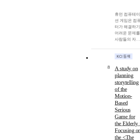
game instituti
in South Korea
휴먼 컴퓨테이
and Germany a
션 게임은 컴
the present tim
터가 해결하기
are sharply
어려운 문제를
opposed,
사람들의 자발
because the
적인 참여를 
institutions ca
해 해결 하기 
focus on the
해 만들어진 
main points th
임이다. 휴먼 
are
8
A study on
퓨테이션 게임
experiencing
planning
에 관한 기존 
this difference.
storytelling
구는 주로 문
The results of
of the
해결을 위한 
this study, first
Motion-
다 효율적인 
open/closed
스템 설계, 혹
Based
network in
개별 사례에 
Serious
institutionaliz
한 것이 대부
Game for
d aspect affect
이다. 그러나 
the social statu
the Elderly 
임이라는 매체
of the game.
Focusing o
는 사 용자들
This second,
the <The
플레이로 완성