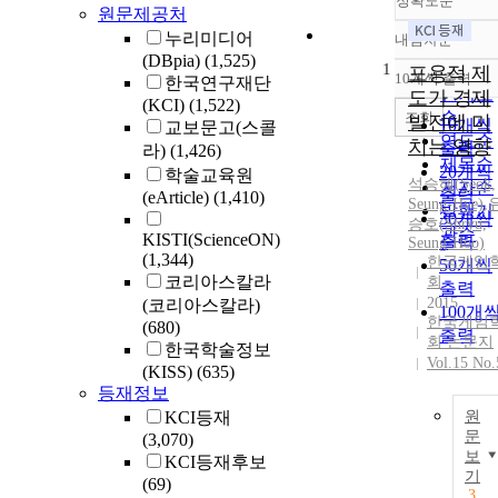
정확도순
원문제공처
누리미디어
내림차순
정확도
(DBpia)
(1,525)
1
순
포용적 제
10개씩 출력
한국연구재단
내림차
인기도
도가 경제
(KCI)
(1,522)
순
조회
발전에 미
10개씩
교보문고(스콜
연도순
치는 영향
출력
라)
(1,426)
제목순
20개씩
학술교육원
석승혜(Seok,
저자순
출력
(eArticle)
(1,410)
Seung-Hye)
,
발행기
30개씩
승호(Shryu,
관순
KISTI(ScienceON)
출력
Seung-Hoo)
(1,344)
한국게임
50개씩
코리아스칼라
회
출력
2015
(코리아스칼라)
100개
한국게임
(680)
출력
회 논문지
한국학술정보
Vol.15 No.
(KISS)
(635)
등재정보
KCI등재
원
문
(3,070)
보
KCI등재후보
기
(69)
3