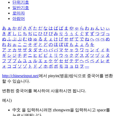
단위기호
일반기호
로마자
아랍어
あ
ぁ
か
が
さ
ざ
た
だ
な
は
ば
ぱ
ま
や
ゃ
ら
わ
ゎ
ん
い
ぃ
き
ぎ
し
じ
ち
ぢ
に
ひ
び
ぴ
み
り
う
ぅ
く
ぐ
す
ず
つ
づ
っ
ぬ
ふ
ぶ
ぷ
む
ゆ
ゅ
る
え
ぇ
け
げ
せ
ぜ
て
で
ね
へ
べ
ぺ
め
れ
お
ぉ
こ
ご
そ
ぞ
と
ど
の
ほ
ぼ
ぽ
も
よ
ょ
ろ
を
ア
ァ
カ
サ
ザ
タ
ダ
ナ
ハ
バ
パ
マ
ヤ
ャ
ラ
ワ
ヮ
ン
イ
ィ
キ
ギ
シ
ジ
チ
ヂ
ニ
ヒ
ビ
ピ
ミ
リ
ウ
ゥ
ク
グ
ス
ズ
ツ
ヅ
ッ
ヌ
フ
ブ
プ
ム
ユ
ュ
ル
エ
ェ
ケ
ゲ
セ
ゼ
テ
デ
ヘ
ベ
ペ
メ
レ
オ
ォ
コ
ゴ
ソ
ゾ
ト
ド
ノ
ホ
ボ
ポ
モ
ヨ
ョ
ロ
ヲ
―
http://chineseinput.net/
에서 pinyin(병음)방식으로 중국어를 변환
할 수 있습니다.
변환된 중국어를 복사하여 사용하시면 됩니다.
예시)
中文 을 입력하시려면
zhongwen
을 입력하시고 space를
누르시면됩니다.