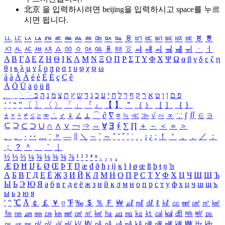
北京 을 입력하시려면
beijing
을 입력하시고 space를 누르
시면 됩니다.
ㅥ
ㅦ
ㅧ
ㅨ
ㅩ
ㅪ
ㅫ
ㅬ
ㅭ
ㅮ
ㅯ
ㅰ
ㅱ
ㅲ
ㅳ
ㅴ
ㅵ
ㅶ
ㅷ
ㅸ
ㅹ
ㅺ
ㅻ
ㅼ
ㅽ
ㅾ
ㅿ
ㆀ
ㆁ
ㆂ
ㆃ
ㆄ
ㆅ
ㆆ
ㆇ
ㆈ
ㆉ
ㆊ
ㆋ
ㆌ
ㆍ
ㆎ
Α
Β
Γ
Δ
Ε
Ζ
Η
Θ
Ι
Κ
Λ
Μ
Ν
Ξ
Ο
Π
Ρ
Σ
Τ
Υ
Φ
Χ
Ψ
Ω
α
β
γ
δ
ε
ζ
η
θ
ι
κ
λ
μ
ν
ξ
ο
π
ρ
σ
τ
υ
φ
χ
ψ
ω
á
à
Á
À
é
è
É
È
ç
Ç
ê
Ä
Ö
Ü
ä
ö
ü
ß
ְ
ֳ
ֲ
ֱ
ָ
ַ
ֵ
ֶ
ִ
ֹ
ּ
ֻ
ׂ
ׁ
ּ
ב
ה
נ
מ
צ
ת
ץ
ש
ד
ג
כ
ע
י
ח
ל
ך
ף
ק
ר
א
ט
ו
ן
ם
פ
‘
’
“
”
〔
〕
〈
〉
「
」
『
』
【
】
＂
（
）
［
］
｛
｝
±
×
÷
≠
≤
≥
∞
∴
♂
♀
∠
⊥
⌒
∂
∇
≡
≒
≪
≫
√
∽
∝
∵
∫
∬
∈
∋
⊆
⊇
⊂
⊃
∪
∩
∧
∨
￢
⇒
⇔
∀
∃
∮
∑
∏
＋
－
＜
＝
＞
、
。
·
‥
…
¨
〃
―
∥
＼
∼
´
～
ˇ
˘
˝
˚
˙
¸
˛
¡
¿
ː
！
＇
，
．
／
：
；
？
＾
＿
｀
｜
½
⅓
⅔
¼
¾
⅛
⅜
⅝
⅞
¹
²
³
⁴
ⁿ
₁
₂
₃
₄
Æ
Ð
Ħ
Ĳ
Ł
Ø
Œ
Þ
Ŧ
Ŋ
æ
đ
ð
ħ
ı
ĳ
ĸ
ŀ
ł
ø
œ
ß
þ
ŧ
ŋ
ŉ
А
Б
В
Г
Д
Е
Ё
Ж
З
И
Й
К
Л
М
Н
О
П
Р
С
Т
У
Ф
Х
Ц
Ч
Ш
Щ
Ъ
Ы
Ь
Э
Ю
Я
а
б
в
г
д
е
ё
ж
з
и
й
к
л
м
н
о
п
р
с
т
у
ф
х
ц
ч
ш
щ
ъ
ы
ь
э
ю
я
′
″
℃
Å
￠
￡
￥
¤
℉
‰
＄
％
Ｆ
￦
㎕
㎖
㎗
ℓ
㎘
㏄
㎣
㎤
㎥
㎦
㎙
㎚
㎛
㎜
㎝
㎞
㎟
㎠
㎡
㎢
㏊
㎍
㎎
㎏
㏏
㎈
㎉
㏈
㎧
㎨
㎰
㎱
㎲
㎳
㎴
㎵
㎶
㎷
㎸
㎹
㎀
㎁
㎂
㎃
㎄
㎺
㎻
㎽
㎾
㎿
㎐
㎑