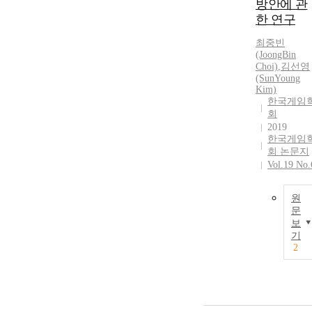
방안에 관
도의 차이가 
임산업 발전에
한 연구
미치는 영향을
최중빈
비교하였다. 
(JoongBin
기서 한국과 
Choi)
,
김선영
일의 게임제도
(SunYoung
를 비교 하는 
Kim)
유는 양국에서
한국게임
회
게임은 국가주
2019
도에 의해 육
한국게임
되기 시작하였
회 논문지
지만, 현 시점
Vol.19 No.
서 한국과 독
의 게임제도는
첨예하게 대립
원
문
되고 있다는 
보
에서, 이러한 
기
이가 발생하는
2
주요 지점으로
제도에 주목 
수 있기 때문
다. 본 연구의
결과, 첫째, 게