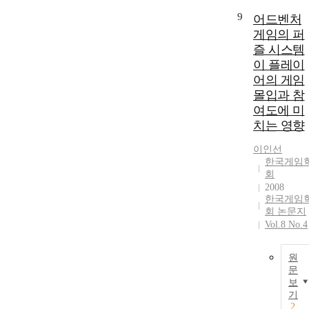
고 제안했다. 
revenue. Third
9
어드벤처
Human
this exclusive
게임의 퍼
Computation
and inclusive
Game(HCG) is
즐 시스템
institutional
designed to
이 플레이
system could
solve difficult
어의 게임
affect the stabl
problems that
몰입과 참
growth of the
cannot be deal
game market. 
여도에 미
with computer
a result, South
치는 영향
with a large
Korea's state
number of
institutions wil
이인선
individuals'
한국게임
notice that yo
voluntary
회
get a result
participations.
2008
away from
한국게임
Most existing
opportunities
회 논문지
relative studie
for economic
Vol.8 No.4
focus on
development
building more
due to the loss
efficient syste
원
of
for problem
문
inclusiveness.
solving, or the
보
기
individual cas
2