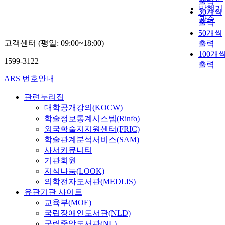
출력
발행기
30개씩
관순
출력
50개씩
고객센터 (평일: 09:00~18:00)
출력
100개
1599-3122
출력
ARS 번호안내
관련누리집
대학공개강의(KOCW)
학술정보통계시스템(Rinfo)
외국학술지지원센터(FRIC)
학술관계분석서비스(SAM)
사서커뮤니티
기관회원
지식나눔(LOOK)
의학전자도서관(MEDLIS)
유관기관 사이트
교육부(MOE)
국립장애인도서관(NLD)
국립중앙도서관(NL)