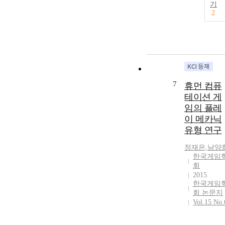
inclusive
기
institution on 
2
nation's
economic
development.
Therefore, we
focused on the
gaming indust
as an index tha
7
휴먼 컴퓨
can drive the
테이션 게
economic
임의 플레
growth in the
이 메카닉
future. The
유형 연구
reason to
compare the
정재은,남양
game instituti
한국게임
in South Korea
회
and Germany i
2015
that both
한국게임
countries bega
회 논문지
to develop the
Vol.15 No.
game by the
State, but the