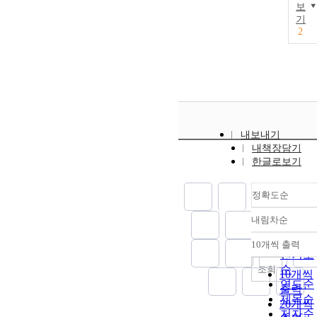
보
suggested how
기
to design more
2
enjoyable
HCGs.
내보내기
내책장담기
한글로보기
정확도순
내림차순
정확도
순
10개씩 출력
내림차
인기도
순
조회
10개씩
연도순
출력
제목순
20개씩
저자순