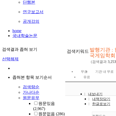
단행본
연구보고서
공개강의
home
국내학술논문
발행기관 : 
검색결과 좁혀 보기
검색키워드
국게임학회
선택해제
(검색결과
3,253
무료
기관 내 무료
좁혀본 항목 보기순서
유료
검색량순
가나다순
내보내기
원문유무
내책장담기
원문있음
한글로보기
(2,967)
원문없음
(286)