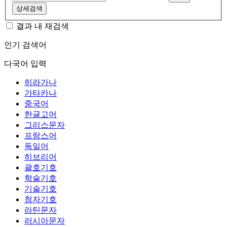
상세검색
결과 내 재검색
인기 검색어
다국어 입력
히라가나
가타카나
중국어
한글고어
그리스문자
프랑스어
독일어
히브리어
괄호기호
학술기호
기술기호
첨자기호
라틴문자
러시아문자