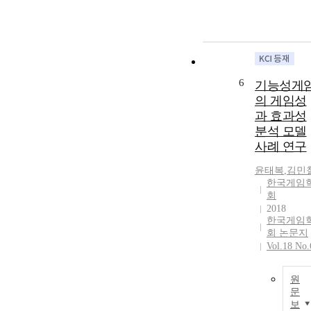
이전되는 징벌
적 수탈로 이
지게 된다. 셋
째, 이러한 제
적 포용성의 
이는 게임시장
6
기능성게
규모의 성장과
의 게임성
창조기업 및 
과 효과성
력의 지역적 
분석 모델
입에 영향을 
치고 있었다. 
사례 연구
같이 유망 산
윤태복
,
김민
인 게임산업에
한국게임
대한 포용성의
회
상실 은 한국
2018
회가 경제발전
한국게임
의 기회로부터
회 논문지
멀어지는 결과
Vol.18 No.
를 가져올 수 
음을 시사한다
원
This Study is
문
the effect of th
보