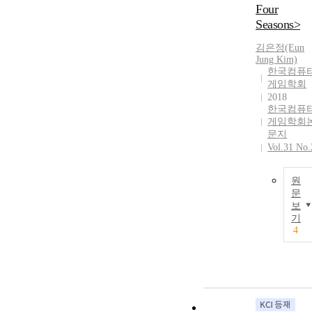
game workers 
Four
되므로 많은 
the legal
Seasons>
람들이 휴먼 
institution has
퓨테이션 게임
been classified
김은정(Eun
을 자발적으로
as artists in
Jung Kim)
플레이하도록
한국컴퓨
Germany, as
하 는 게임으
게임학회
addicts in Sou
서의 특성에 
2018
Korea. And,
한국컴퓨
한 연구가 추
Germany also
게임학회
로 필요하다. 
has incentives
문지
논문에서는 3
to creators
Vol.31 No.
개 휴먼 컴퓨
protected profi
이션 게임 의 
reinvested in
적, 태스크, 게
원
the gaming
임 메카닉을 
문
industry, Kore
보
석했다. 그리
leads to
기
어떻게 휴먼 
punitive
4
퓨테이션 게임
exploitation is
을 보다 재미
being
는 게임으로 
transferred to
들 수 있을지
the group for
대해 게임 메
addiction
닉에 초점을 
treatment that