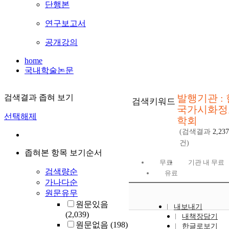
단행본
연구보고서
공개강의
home
국내학술논문
발행기관 : 
검색결과 좁혀 보기
검색키워드
국가시화정
선택해제
학회
(검색결과
2,237
건)
좁혀본 항목 보기순서
무료
기관 내 무료
검색량순
유료
가나다순
원문유무
원문있음
내보내기
(2,039)
내책장담기
원문없음
(198)
한글로보기