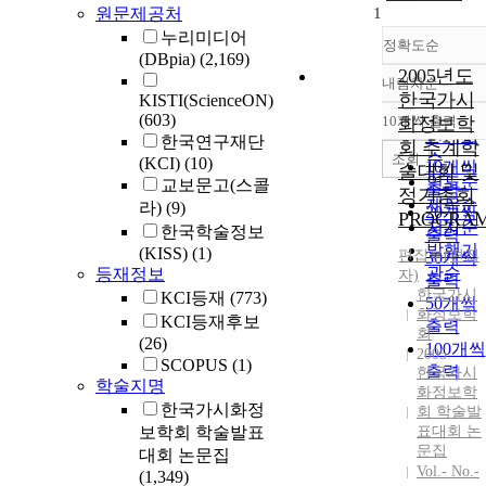
원문제공처
1
누리미디어
정확도순
(DBpia)
(2,169)
2005년도
내림차순
정확도
한국가시
KISTI(ScienceON)
순
(603)
10개씩 출력
화정보학
내림차
인기도
한국연구재단
회 추계학
순
조회
(KCI)
(10)
10개씩
술대회 및
연도순
교보문고(스콜
출력
정기총회
제목순
라)
(9)
20개씩
PROGRA
저자순
한국학술정보
출력
발행기
(KISS)
(1)
편집부(편집
30개씩
관순
등재정보
자)
출력
한국가시
KCI등재
(773)
50개씩
화정보학
KCI등재후보
출력
회
(26)
100개씩
2005
SCOPUS
(1)
출력
한국가시
학술지명
화정보학
한국가시화정
회 학술발
보학회 학술발표
표대회 논
문집
대회 논문집
Vol.- No.-
(1,349)