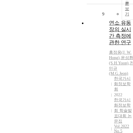
문
보
9
기
연소 유동
장의 실시
간 측정에
관한 연구
홍정웅(J. W.
Hong)
,
윤성
(S.H.Yoon)
,
민규
(M.G.Jeon)
한국가시
화정보학
회
2022
한국가시
화정보학
회 학술발
표대회 논
문집
Vol.2022
No.5