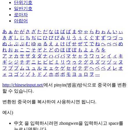
단위기호
일반기호
로마자
아랍어
あ
ぁ
か
が
さ
ざ
た
だ
な
は
ば
ぱ
ま
や
ゃ
ら
わ
ゎ
ん
い
ぃ
き
ぎ
し
じ
ち
ぢ
に
ひ
び
ぴ
み
り
う
ぅ
く
ぐ
す
ず
つ
づ
っ
ぬ
ふ
ぶ
ぷ
む
ゆ
ゅ
る
え
ぇ
け
げ
せ
ぜ
て
で
ね
へ
べ
ぺ
め
れ
お
ぉ
こ
ご
そ
ぞ
と
ど
の
ほ
ぼ
ぽ
も
よ
ょ
ろ
を
ア
ァ
カ
サ
ザ
タ
ダ
ナ
ハ
バ
パ
マ
ヤ
ャ
ラ
ワ
ヮ
ン
イ
ィ
キ
ギ
シ
ジ
チ
ヂ
ニ
ヒ
ビ
ピ
ミ
リ
ウ
ゥ
ク
グ
ス
ズ
ツ
ヅ
ッ
ヌ
フ
ブ
プ
ム
ユ
ュ
ル
エ
ェ
ケ
ゲ
セ
ゼ
テ
デ
ヘ
ベ
ペ
メ
レ
オ
ォ
コ
ゴ
ソ
ゾ
ト
ド
ノ
ホ
ボ
ポ
モ
ヨ
ョ
ロ
ヲ
―
http://chineseinput.net/
에서 pinyin(병음)방식으로 중국어를 변환
할 수 있습니다.
변환된 중국어를 복사하여 사용하시면 됩니다.
예시)
中文 을 입력하시려면
zhongwen
을 입력하시고 space를
누르시면됩니다.