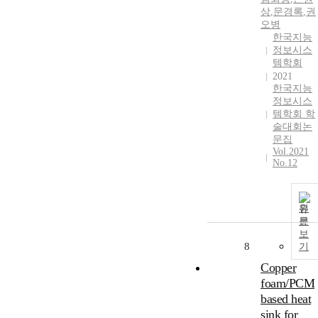
상
,
문경록
,
권
오병
한국지능
정보시스
템학회
2021
한국지능
정보시스
템학회 학
술대회논
문집
Vol.2021
No.12
원
문
보
8
기
Copper
foam/PCM
based heat
sink for