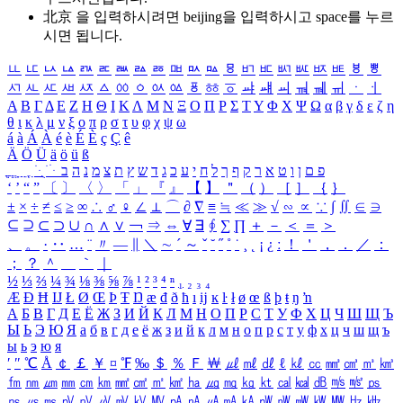
北京 을 입력하시려면
beijing
을 입력하시고 space를 누르
시면 됩니다.
ㅥ
ㅦ
ㅧ
ㅨ
ㅩ
ㅪ
ㅫ
ㅬ
ㅭ
ㅮ
ㅯ
ㅰ
ㅱ
ㅲ
ㅳ
ㅴ
ㅵ
ㅶ
ㅷ
ㅸ
ㅹ
ㅺ
ㅻ
ㅼ
ㅽ
ㅾ
ㅿ
ㆀ
ㆁ
ㆂ
ㆃ
ㆄ
ㆅ
ㆆ
ㆇ
ㆈ
ㆉ
ㆊ
ㆋ
ㆌ
ㆍ
ㆎ
Α
Β
Γ
Δ
Ε
Ζ
Η
Θ
Ι
Κ
Λ
Μ
Ν
Ξ
Ο
Π
Ρ
Σ
Τ
Υ
Φ
Χ
Ψ
Ω
α
β
γ
δ
ε
ζ
η
θ
ι
κ
λ
μ
ν
ξ
ο
π
ρ
σ
τ
υ
φ
χ
ψ
ω
á
à
Á
À
é
è
É
È
ç
Ç
ê
Ä
Ö
Ü
ä
ö
ü
ß
ְ
ֳ
ֲ
ֱ
ָ
ַ
ֵ
ֶ
ִ
ֹ
ּ
ֻ
ׂ
ׁ
ּ
ב
ה
נ
מ
צ
ת
ץ
ש
ד
ג
כ
ע
י
ח
ל
ך
ף
ק
ר
א
ט
ו
ן
ם
פ
‘
’
“
”
〔
〕
〈
〉
「
」
『
』
【
】
＂
（
）
［
］
｛
｝
±
×
÷
≠
≤
≥
∞
∴
♂
♀
∠
⊥
⌒
∂
∇
≡
≒
≪
≫
√
∽
∝
∵
∫
∬
∈
∋
⊆
⊇
⊂
⊃
∪
∩
∧
∨
￢
⇒
⇔
∀
∃
∮
∑
∏
＋
－
＜
＝
＞
、
。
·
‥
…
¨
〃
―
∥
＼
∼
´
～
ˇ
˘
˝
˚
˙
¸
˛
¡
¿
ː
！
＇
，
．
／
：
；
？
＾
＿
｀
｜
½
⅓
⅔
¼
¾
⅛
⅜
⅝
⅞
¹
²
³
⁴
ⁿ
₁
₂
₃
₄
Æ
Ð
Ħ
Ĳ
Ł
Ø
Œ
Þ
Ŧ
Ŋ
æ
đ
ð
ħ
ı
ĳ
ĸ
ŀ
ł
ø
œ
ß
þ
ŧ
ŋ
ŉ
А
Б
В
Г
Д
Е
Ё
Ж
З
И
Й
К
Л
М
Н
О
П
Р
С
Т
У
Ф
Х
Ц
Ч
Ш
Щ
Ъ
Ы
Ь
Э
Ю
Я
а
б
в
г
д
е
ё
ж
з
и
й
к
л
м
н
о
п
р
с
т
у
ф
х
ц
ч
ш
щ
ъ
ы
ь
э
ю
я
′
″
℃
Å
￠
￡
￥
¤
℉
‰
＄
％
Ｆ
￦
㎕
㎖
㎗
ℓ
㎘
㏄
㎣
㎤
㎥
㎦
㎙
㎚
㎛
㎜
㎝
㎞
㎟
㎠
㎡
㎢
㏊
㎍
㎎
㎏
㏏
㎈
㎉
㏈
㎧
㎨
㎰
㎱
㎲
㎳
㎴
㎵
㎶
㎷
㎸
㎹
㎀
㎁
㎂
㎃
㎄
㎺
㎻
㎽
㎾
㎿
㎐
㎑