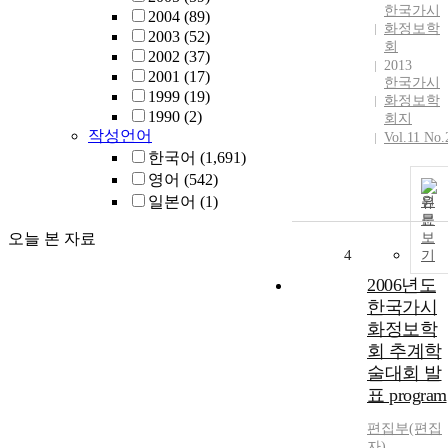
한국가시
2004
(89)
화정보학
2003
(52)
회
2002
(37)
2013
2001
(17)
한국가시
1999
(19)
화정보학
1990
(2)
회지
작성언어
Vol.11 No.
한국어
(1,691)
영어
(542)
일본어
(1)
원
문
오늘 본 자료
보
4
기
2006년도
한국가시
화정보학
회 추계학
술대회 발
표 program
편집부(편집
자)