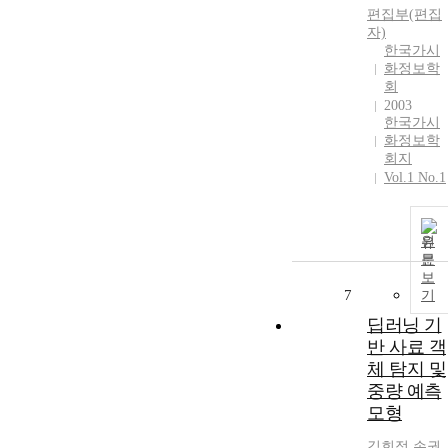
편집부(편집
자)
한국가시
화정보학
회
2003
한국가시
화정보학
회지
Vol.1 No.1
원
문
보
7
기
딥러닝 기
반 사료 객
체 탐지 및
중량 예측
모형
김회정
,
손권