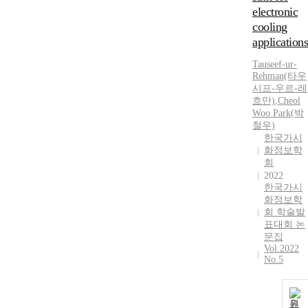
electronic
cooling
applications
Tauseef-ur-
Rehman(타우
시프-우르-레
흐만)
,
Cheol
Woo Park(박
철우)
한국가시
화정보학
회
2022
한국가시
화정보학
회 학술발
표대회 논
문집
Vol.2022
No.5
원