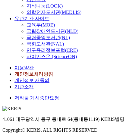
지식나눔(LOOK)
의학전자도서관(MEDLIS)
유관기관 사이트
교육부(MOE)
국립장애인도서관(NLD)
국립중앙도서관(NL)
국회도서관(NAL)
연구윤리정보포털(CRE)
사이언스온 (ScienceON)
이용약관
개인정보처리방침
개인정보 재동의
기관소개
저작물 게시중단요청
41061 대구광역시 동구 동내로 64(동내동1119) KERIS빌딩
Copyright© KERIS. ALL RIGHTS RESERVED