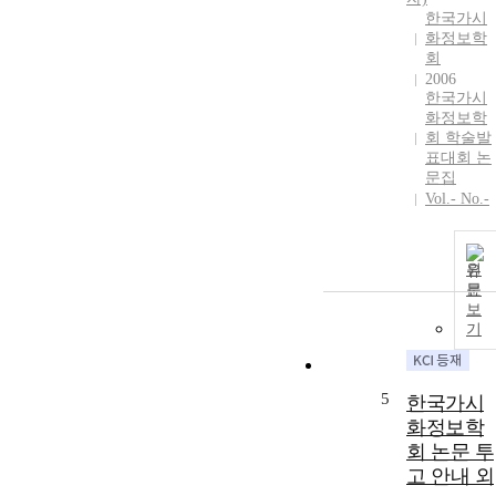
한국가시
화정보학
회
2006
한국가시
화정보학
회 학술발
표대회 논
문집
Vol.- No.-
원
문
보
기
5
한국가시
화정보학
회 논문 투
고 안내 외