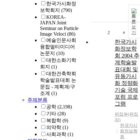
한국가시화정
보학회지
(790)
원
KOREA-
문
JAPAN Joint
보
Seminar on Particle
2
기
Image Veloci
(86)
예술인문사회
한국가시
융합멀티미디어
화정보학
논문지
(10)
회 2004 추
대한소화기학
계학술발
회지
(1)
표대회 및
대한건축학회
유동가시
학술발표대회 논
화 정량화
문집 - 계획계/구
기술 국제
조계
(1)
포럼 프로
주제분류
그램
공학
(2,198)
기타
(28)
편집부(편집
자)
복합학
(9)
한국가시
의약학
(1)
화정보학
사회과학
(1)
회