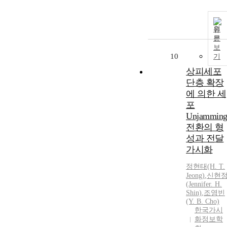
원
문
보
10
기
상피세포
단층 확장
에 의한 세
포
Unjammin
전환의 형
성과 전달
가시화
정현태(H. T.
Jeong)
,
신현
(Jennifer. H.
Shin)
,
조영빈
(Y. B. Cho)
한국가시
화정보학