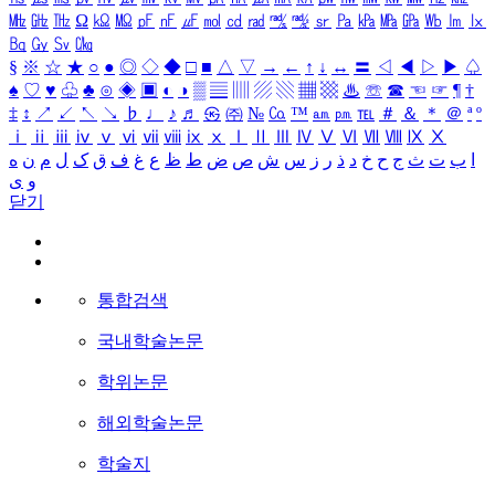
㎒
㎓
㎔
Ω
㏀
㏁
㎊
㎋
㎌
㏖
㏅
㎭
㎮
㎯
㏛
㎩
㎪
㎫
㎬
㏝
㏐
㏓
㏃
㏉
㏜
㏆
§
※
☆
★
○
●
◎
◇
◆
□
■
△
▽
→
←
↑
↓
↔
〓
◁
◀
▷
▶
♤
♠
♡
♥
♧
♣
⊙
◈
▣
◐
◑
▒
▤
▥
▨
▧
▦
▩
♨
☏
☎
☜
☞
¶
†
‡
↕
↗
↙
↖
↘
♭
♩
♪
♬
㉿
㈜
№
㏇
™
㏂
㏘
℡
＃
＆
＊
＠
ª
º
ⅰ
ⅱ
ⅲ
ⅳ
ⅴ
ⅵ
ⅶ
ⅷ
ⅸ
ⅹ
Ⅰ
Ⅱ
Ⅲ
Ⅳ
Ⅴ
Ⅵ
Ⅶ
Ⅷ
Ⅸ
Ⅹ
ا
ب
ت
ث
ج
ح
خ
د
ذ
ر
ز
س
ش
ص
ض
ط
ظ
ع
غ
ف
ق
ک
ل
م
ن
ه
و
ی
닫기
통합검색
국내학술논문
학위논문
해외학술논문
학술지