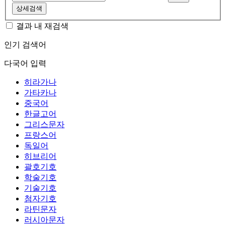
상세검색
결과 내 재검색
인기 검색어
다국어 입력
히라가나
가타카나
중국어
한글고어
그리스문자
프랑스어
독일어
히브리어
괄호기호
학술기호
기술기호
첨자기호
라틴문자
러시아문자