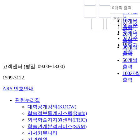
순
10개씩 출력
내림차
인기도
순
조회
10개씩
연도순
출력
제목순
20개씩
저자순
출력
발행기
30개씩
관순
출력
50개씩
고객센터 (평일: 09:00~18:00)
출력
100개씩
1599-3122
출력
ARS 번호안내
관련누리집
대학공개강의(KOCW)
학술정보통계시스템(Rinfo)
외국학술지지원센터(FRIC)
학술관계분석서비스(SAM)
사서커뮤니티
기관회원