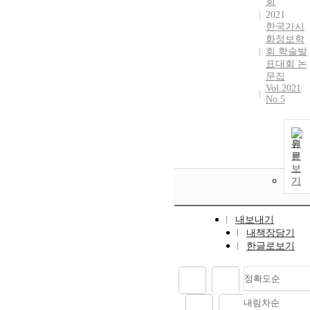
회
2021
한국가시
화정보학
회 학술발
표대회 논
문집
Vol.2021
No.5
원
문
보
기
내보내기
내책장담기
한글로보기
정확도순
내림차순
정확도