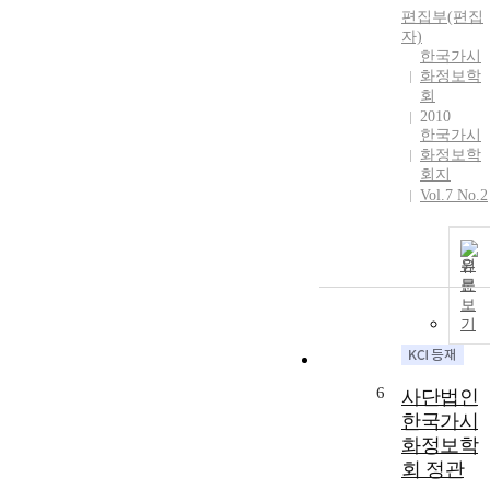
편집부(편집
자)
한국가시
화정보학
회
2010
한국가시
화정보학
회지
Vol.7 No.2
원
문
보
기
6
사단법인
한국가시
화정보학
회 정관