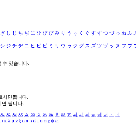
ぎ
し
じ
ち
ぢ
に
ひ
び
ぴ
み
り
う
ぅ
く
ぐ
す
ず
つ
づ
っ
ぬ
ふ
シ
ジ
チ
ヂ
ニ
ヒ
ビ
ピ
ミ
リ
ウ
ゥ
ク
グ
ス
ズ
ツ
ヅ
ッ
ヌ
フ
ブ
할 수 있습니다.
누르시면됩니다.
시면 됩니다.
ㅻ
ㅼ
ㅽ
ㅾ
ㅿ
ㆀ
ㆁ
ㆂ
ㆃ
ㆄ
ㆅ
ㆆ
ㆇ
ㆈ
ㆉ
ㆊ
ㆋ
ㆌ
ㆍ
ㆎ
θ
ι
κ
λ
μ
ν
ξ
ο
π
ρ
σ
τ
υ
φ
χ
ψ
ω