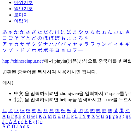
단위기호
일반기호
로마자
아랍어
あ
ぁ
か
が
さ
ざ
た
だ
な
は
ば
ぱ
ま
や
ゃ
ら
わ
ゎ
ん
い
ぃ
き
こ
ご
そ
ぞ
と
ど
の
ほ
ぼ
ぽ
も
よ
ょ
ろ
を
ア
ァ
カ
サ
ザ
タ
ダ
ナ
ハ
バ
パ
マ
ヤ
ャ
ラ
ワ
ヮ
ン
イ
ィ
キ
ギ
ソ
ゾ
ト
ド
ノ
ホ
ボ
ポ
モ
ヨ
ョ
ロ
ヲ
―
http://chineseinput.net/
에서 pinyin(병음)방식으로 중국어를 변환
변환된 중국어를 복사하여 사용하시면 됩니다.
예시)
中文 을 입력하시려면
zhongwen
을 입력하시고 space를
北京 을 입력하시려면
beijing
을 입력하시고 space를 누르
ㅥ
ㅦ
ㅧ
ㅨ
ㅩ
ㅪ
ㅫ
ㅬ
ㅭ
ㅮ
ㅯ
ㅰ
ㅱ
ㅲ
ㅳ
ㅴ
ㅵ
ㅶ
ㅷ
ㅸ
ㅹ
ㅺ
Α
Β
Γ
Δ
Ε
Ζ
Η
Θ
Ι
Κ
Λ
Μ
Ν
Ξ
Ο
Π
Ρ
Σ
Τ
Υ
Φ
Χ
Ψ
Ω
α
β
γ
δ
ε
ζ
η
á
à
Á
À
é
è
É
È
ç
Ç
ê
Ä
Ö
Ü
ä
ö
ü
ß