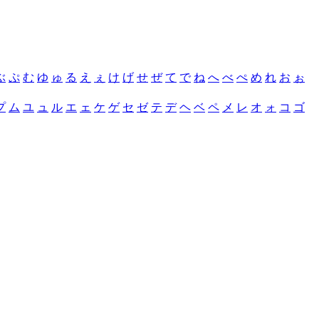
ぶ
ぷ
む
ゆ
ゅ
る
え
ぇ
け
げ
せ
ぜ
て
で
ね
へ
べ
ぺ
め
れ
お
ぉ
プ
ム
ユ
ュ
ル
エ
ェ
ケ
ゲ
セ
ゼ
テ
デ
ヘ
ベ
ペ
メ
レ
オ
ォ
コ
ゴ