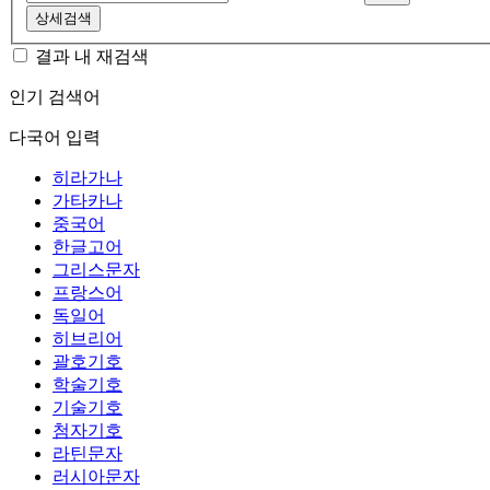
상세검색
결과 내 재검색
인기 검색어
다국어 입력
히라가나
가타카나
중국어
한글고어
그리스문자
프랑스어
독일어
히브리어
괄호기호
학술기호
기술기호
첨자기호
라틴문자
러시아문자