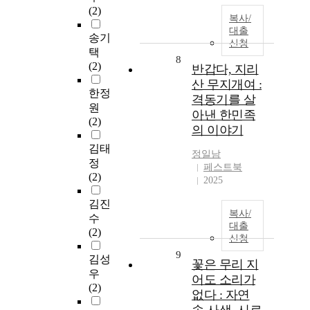
(2)
복사/
대출
송기
신청
택
8
(2)
반갑다, 지리
산 무지개여 :
한정
격동기를 살
원
아낸 한민족
(2)
의 이야기
김태
정일남
정
페스트북
(2)
2025
김진
복사/
수
대출
(2)
신청
9
김성
꽃은 무리 지
우
어도 소리가
(2)
없다 : 자연