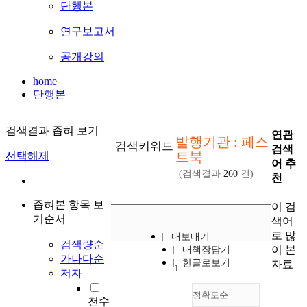
단행본
연구보고서
공개강의
home
단행본
검색결과 좁혀 보기
연관
발행기관 : 페스
검색키워드
검색
트북
선택해제
어 추
(검색결과
260
건)
천
좁혀본 항목 보
이 검
기순서
색어
로 많
내보내기
검색량순
이 본
내책장담기
가나다순
한글로보기
자료
1
저자
정확도순
천수