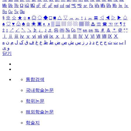
㎒
㎓
㎔
Ω
㏀
㏁
㎊
㎋
㎌
㏖
㏅
㎭
㎮
㎯
㏛
㎩
㎪
㎫
㎬
㏝
㏐
㏓
㏃
㏉
㏜
㏆
§
※
☆
★
○
●
◎
◇
◆
□
■
△
▽
→
←
↑
↓
↔
〓
◁
◀
▷
▶
♤
♠
♡
♥
♧
♣
⊙
◈
▣
◐
◑
▒
▤
▥
▨
▧
▦
▩
♨
☏
☎
☜
☞
¶
†
‡
↕
↗
↙
↖
↘
♭
♩
♪
♬
㉿
㈜
№
㏇
™
㏂
㏘
℡
＃
＆
＊
＠
ª
º
ⅰ
ⅱ
ⅲ
ⅳ
ⅴ
ⅵ
ⅶ
ⅷ
ⅸ
ⅹ
Ⅰ
Ⅱ
Ⅲ
Ⅳ
Ⅴ
Ⅵ
Ⅶ
Ⅷ
Ⅸ
Ⅹ
ا
ب
ت
ث
ج
ح
خ
د
ذ
ر
ز
س
ش
ص
ض
ط
ظ
ع
غ
ف
ق
ک
ل
م
ن
ه
و
ی
닫기
통합검색
국내학술논문
학위논문
해외학술논문
학술지