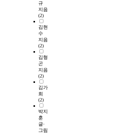
규
지음
(2)
김현
수
지음
(2)
김형
곤
지음
(2)
김가
희
(2)
박지
훈
글·
그림