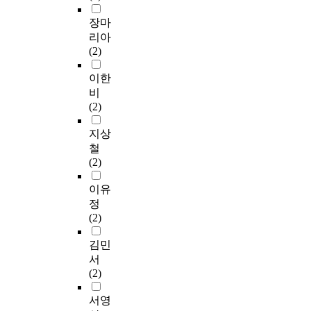
장마
리아
(2)
이한
비
(2)
지상
철
(2)
이유
정
(2)
김민
서
(2)
서영