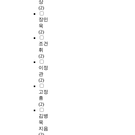
상
(2)
장민
욱
(2)
조건
휘
(2)
이정
관
(2)
고정
휴
(2)
김병
욱
지음
(2)