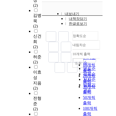
성
(2)
내보내기
김병
내책장담기
욱
한글로보기
(2)
신건
정확도순
희
내림차순
(2)
정확도
순
10개씩 출력
내림차순
허준
인기도
(2)
순
조회
10개씩
연도순
출력
이효
제목순
20개씩
성
저자순
출력
지음
발행기
30개씩
(2)
관순
출력
50개씩
전형
출력
준
100개씩
(2)
출력