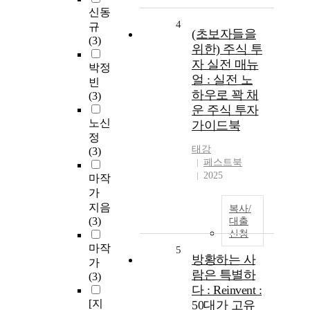
신동
4
규
(초보자들을
(3)
위한) 주식 투
자 실전 매뉴
박정
얼 : 실전 노
빈
하우로 꽉 채
(3)
운 주식 투자
노신
가이드북
정
태강
(3)
페스트북
2025
마작
가
지음
복사/
(3)
대출
신청
마작
5
방황하는 사
가
람은 특별하
(3)
다 : Reinvent :
[지
50대가 고유