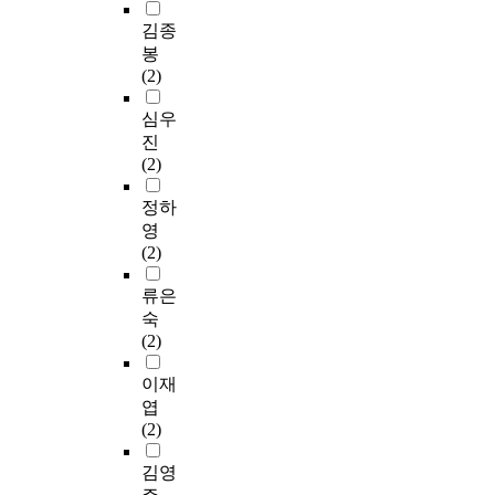
김종
봉
(2)
심우
진
(2)
정하
영
(2)
류은
숙
(2)
이재
엽
(2)
김영