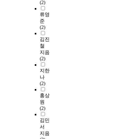
(2)
류영
준
(2)
김진
철
지음
(2)
지한
나
(2)
홍상
원
(2)
김민
서
지음