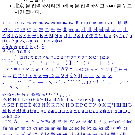
北京 을 입력하시려면
beijing
을 입력하시고 space를 누르
시면 됩니다.
ㅥ
ㅦ
ㅧ
ㅨ
ㅩ
ㅪ
ㅫ
ㅬ
ㅭ
ㅮ
ㅯ
ㅰ
ㅱ
ㅲ
ㅳ
ㅴ
ㅵ
ㅶ
ㅷ
ㅸ
ㅹ
ㅺ
ㅻ
ㅼ
ㅽ
ㅾ
ㅿ
ㆀ
ㆁ
ㆂ
ㆃ
ㆄ
ㆅ
ㆆ
ㆇ
ㆈ
ㆉ
ㆊ
ㆋ
ㆌ
ㆍ
ㆎ
Α
Β
Γ
Δ
Ε
Ζ
Η
Θ
Ι
Κ
Λ
Μ
Ν
Ξ
Ο
Π
Ρ
Σ
Τ
Υ
Φ
Χ
Ψ
Ω
α
β
γ
δ
ε
ζ
η
θ
ι
κ
λ
μ
ν
ξ
ο
π
ρ
σ
τ
υ
φ
χ
ψ
ω
á
à
Á
À
é
è
É
È
ç
Ç
ê
Ä
Ö
Ü
ä
ö
ü
ß
ְ
ֳ
ֲ
ֱ
ָ
ַ
ֵ
ֶ
ִ
ֹ
ּ
ֻ
ׂ
ׁ
ּ
ב
ה
נ
מ
צ
ת
ץ
ש
ד
ג
כ
ע
י
ח
ל
ך
ף
ק
ר
א
ט
ו
ן
ם
פ
‘
’
“
”
〔
〕
〈
〉
「
」
『
』
【
】
＂
（
）
［
］
｛
｝
±
×
÷
≠
≤
≥
∞
∴
♂
♀
∠
⊥
⌒
∂
∇
≡
≒
≪
≫
√
∽
∝
∵
∫
∬
∈
∋
⊆
⊇
⊂
⊃
∪
∩
∧
∨
￢
⇒
⇔
∀
∃
∮
∑
∏
＋
－
＜
＝
＞
、
。
·
‥
…
¨
〃
―
∥
＼
∼
´
～
ˇ
˘
˝
˚
˙
¸
˛
¡
¿
ː
！
＇
，
．
／
：
；
？
＾
＿
｀
｜
½
⅓
⅔
¼
¾
⅛
⅜
⅝
⅞
¹
²
³
⁴
ⁿ
₁
₂
₃
₄
Æ
Ð
Ħ
Ĳ
Ł
Ø
Œ
Þ
Ŧ
Ŋ
æ
đ
ð
ħ
ı
ĳ
ĸ
ŀ
ł
ø
œ
ß
þ
ŧ
ŋ
ŉ
А
Б
В
Г
Д
Е
Ё
Ж
З
И
Й
К
Л
М
Н
О
П
Р
С
Т
У
Ф
Х
Ц
Ч
Ш
Щ
Ъ
Ы
Ь
Э
Ю
Я
а
б
в
г
д
е
ё
ж
з
и
й
к
л
м
н
о
п
р
с
т
у
ф
х
ц
ч
ш
щ
ъ
ы
ь
э
ю
я
′
″
℃
Å
￠
￡
￥
¤
℉
‰
＄
％
Ｆ
￦
㎕
㎖
㎗
ℓ
㎘
㏄
㎣
㎤
㎥
㎦
㎙
㎚
㎛
㎜
㎝
㎞
㎟
㎠
㎡
㎢
㏊
㎍
㎎
㎏
㏏
㎈
㎉
㏈
㎧
㎨
㎰
㎱
㎲
㎳
㎴
㎵
㎶
㎷
㎸
㎹
㎀
㎁
㎂
㎃
㎄
㎺
㎻
㎽
㎾
㎿
㎐
㎑