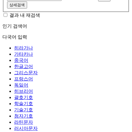
상세검색
결과 내 재검색
인기 검색어
다국어 입력
히라가나
가타카나
중국어
한글고어
그리스문자
프랑스어
독일어
히브리어
괄호기호
학술기호
기술기호
첨자기호
라틴문자
러시아문자