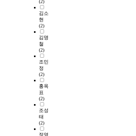
(2)
김소
현
(2)
김명
철
(2)
조민
정
(2)
홍옥
표
(2)
조성
태
(2)
정영