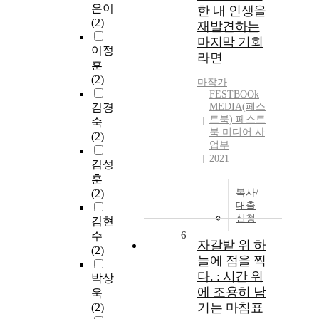
은이
한 내 인생을
(2)
재발견하는
마지막 기회
이정
라면
훈
(2)
마작가
FESTBOOk
김경
MEDIA(페스
트북) 페스트
숙
북 미디어 사
(2)
업부
2021
김성
훈
(2)
복사/
대출
신청
김현
6
수
자갈밭 위 하
(2)
늘에 점을 찍
다. : 시간 위
박상
에 조용히 남
욱
기는 마침표
(2)