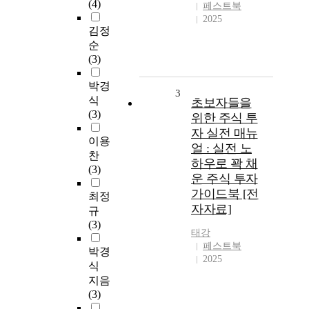
(4)
페스트북
2025
김정
순
(3)
박경
3
식
초보자들을
(3)
위한 주식 투
자 실전 매뉴
이용
얼 : 실전 노
찬
하우로 꽉 채
(3)
운 주식 투자
가이드북 [전
최정
자자료]
규
(3)
태강
페스트북
박경
2025
식
지음
(3)