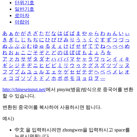
단위기호
일반기호
로마자
아랍어
あ
ぁ
か
が
さ
ざ
た
だ
な
は
ば
ぱ
ま
や
ゃ
ら
わ
ゎ
ん
い
ぃ
き
ぎ
し
じ
ち
ぢ
に
ひ
び
ぴ
み
り
う
ぅ
く
ぐ
す
ず
つ
づ
っ
ぬ
ふ
ぶ
ぷ
む
ゆ
ゅ
る
え
ぇ
け
げ
せ
ぜ
て
で
ね
へ
べ
ぺ
め
れ
お
ぉ
こ
ご
そ
ぞ
と
ど
の
ほ
ぼ
ぽ
も
よ
ょ
ろ
を
ア
ァ
カ
サ
ザ
タ
ダ
ナ
ハ
バ
パ
マ
ヤ
ャ
ラ
ワ
ヮ
ン
イ
ィ
キ
ギ
シ
ジ
チ
ヂ
ニ
ヒ
ビ
ピ
ミ
リ
ウ
ゥ
ク
グ
ス
ズ
ツ
ヅ
ッ
ヌ
フ
ブ
プ
ム
ユ
ュ
ル
エ
ェ
ケ
ゲ
セ
ゼ
テ
デ
ヘ
ベ
ペ
メ
レ
オ
ォ
コ
ゴ
ソ
ゾ
ト
ド
ノ
ホ
ボ
ポ
モ
ヨ
ョ
ロ
ヲ
―
http://chineseinput.net/
에서 pinyin(병음)방식으로 중국어를 변환
할 수 있습니다.
변환된 중국어를 복사하여 사용하시면 됩니다.
예시)
中文 을 입력하시려면
zhongwen
을 입력하시고 space를
누르시면됩니다.