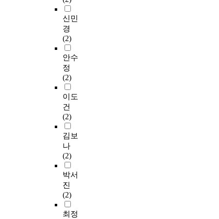
신민
경
(2)
안수
정
(2)
이도
건
(2)
김보
나
(2)
박서
진
(2)
최정