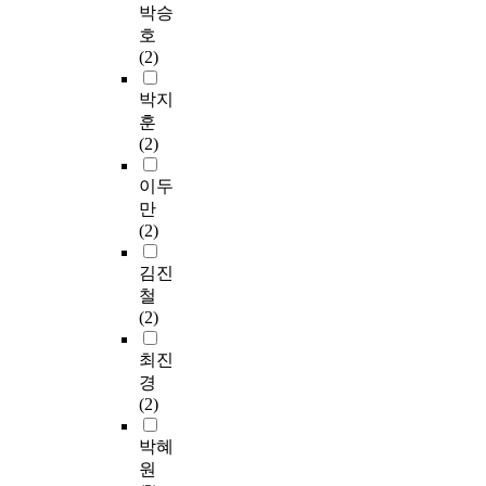
박승
호
(2)
박지
훈
(2)
이두
만
(2)
김진
철
(2)
최진
경
(2)
박혜
원