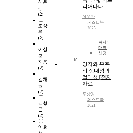
속 사색, 시로
신은
피어나다
경
(2)
이용찬
페스트북
조상
2025
용
(2)
복사/
대출
이상
신청
훈
10
지음
양자와 우주
(2)
의 상대성과
절대성 [전자
김채
자료]
원
(2)
주상영
페스트북
김형
2021
곤
(2)
이효