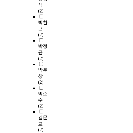
식
(2)
박찬
근
(2)
박정
균
(2)
박우
창
(2)
박준
수
(2)
김문
교
(2)