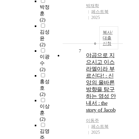
박재학
박정
페스트북
훈
2025
(2)
김성
복사/
윤
대출
신청
(2)
7
야곱으로 지
이광
으시고 이스
수
라엘이라 부
(2)
르신다! : 신
홍성
앙의 올바른
호
방향을 탐구
(2)
하는 영성 안
내서 : the
이상
story of Jacob
훈
(2)
이동주
페스트북
김영
2025
주