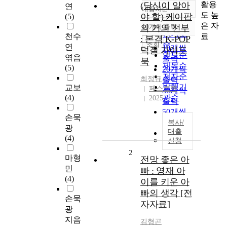
활용
(당신이 알아
연
내림차순
정확도
도 높
야 할) 케이팝
(5)
순
은 자
의 거의 전부
10개씩 출력
내림차순
인기도
료
천수
: 본격 K-POP
순
조회
연
10개씩
덕질 가이드
연도순
엮음
출력
북
제목순
(5)
20개씩
저자순
최정규
출력
발행기
교보
페스트북
30개씩
(4)
관순
2025
출력
50개씩
손묵
출력
복사/
광
대출
100개씩
(4)
신청
출력
2
마형
전망 좋은 아
민
빠 : 영재 아
(4)
이를 키운 아
빠의 생각 [전
손묵
자자료]
광
지음
김형곤