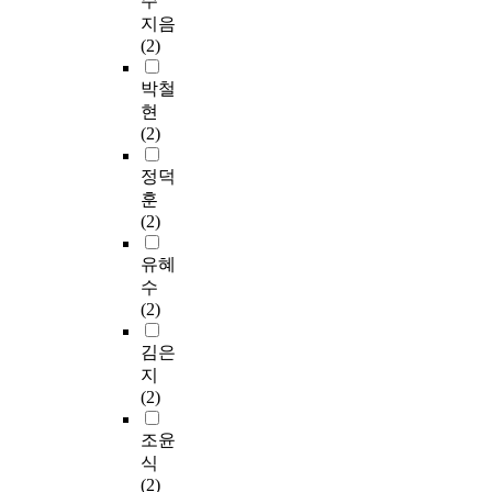
주
지음
(2)
박철
현
(2)
정덕
훈
(2)
유혜
수
(2)
김은
지
(2)
조윤
식
(2)