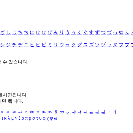
ぎ
し
じ
ち
ぢ
に
ひ
び
ぴ
み
り
う
ぅ
く
ぐ
す
ず
つ
づ
っ
ぬ
ふ
シ
ジ
チ
ヂ
ニ
ヒ
ビ
ピ
ミ
リ
ウ
ゥ
ク
グ
ス
ズ
ツ
ヅ
ッ
ヌ
フ
ブ
할 수 있습니다.
누르시면됩니다.
시면 됩니다.
ㅻ
ㅼ
ㅽ
ㅾ
ㅿ
ㆀ
ㆁ
ㆂ
ㆃ
ㆄ
ㆅ
ㆆ
ㆇ
ㆈ
ㆉ
ㆊ
ㆋ
ㆌ
ㆍ
ㆎ
θ
ι
κ
λ
μ
ν
ξ
ο
π
ρ
σ
τ
υ
φ
χ
ψ
ω