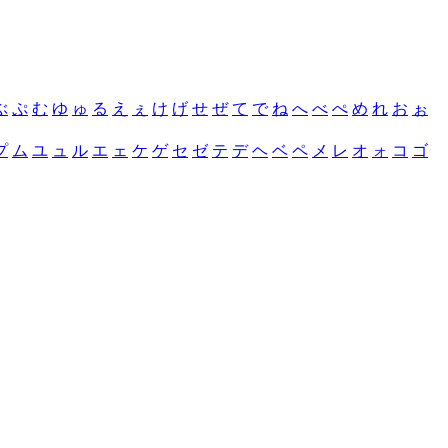
ぶ
ぷ
む
ゆ
ゅ
る
え
ぇ
け
げ
せ
ぜ
て
で
ね
へ
べ
ぺ
め
れ
お
ぉ
プ
ム
ユ
ュ
ル
エ
ェ
ケ
ゲ
セ
ゼ
テ
デ
ヘ
ベ
ペ
メ
レ
オ
ォ
コ
ゴ