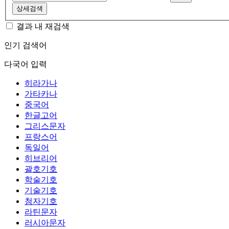
상세검색
결과 내 재검색
인기 검색어
다국어 입력
히라가나
가타카나
중국어
한글고어
그리스문자
프랑스어
독일어
히브리어
괄호기호
학술기호
기술기호
첨자기호
라틴문자
러시아문자