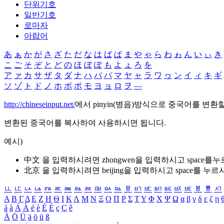
단위기호
일반기호
로마자
아랍어
あ
ぁ
か
が
さ
ざ
た
だ
な
は
ば
ぱ
ま
や
ゃ
ら
わ
ゎ
ん
い
ぃ
き
こ
ご
そ
ぞ
と
ど
の
ほ
ぼ
ぽ
も
よ
ょ
ろ
を
ア
ァ
カ
サ
ザ
タ
ダ
ナ
ハ
バ
パ
マ
ヤ
ャ
ラ
ワ
ヮ
ン
イ
ィ
キ
ギ
ソ
ゾ
ト
ド
ノ
ホ
ボ
ポ
モ
ヨ
ョ
ロ
ヲ
―
http://chineseinput.net/
에서 pinyin(병음)방식으로 중국어를 변환
변환된 중국어를 복사하여 사용하시면 됩니다.
예시)
中文 을 입력하시려면
zhongwen
을 입력하시고 space를
北京 을 입력하시려면
beijing
을 입력하시고 space를 누르
ㅥ
ㅦ
ㅧ
ㅨ
ㅩ
ㅪ
ㅫ
ㅬ
ㅭ
ㅮ
ㅯ
ㅰ
ㅱ
ㅲ
ㅳ
ㅴ
ㅵ
ㅶ
ㅷ
ㅸ
ㅹ
ㅺ
Α
Β
Γ
Δ
Ε
Ζ
Η
Θ
Ι
Κ
Λ
Μ
Ν
Ξ
Ο
Π
Ρ
Σ
Τ
Υ
Φ
Χ
Ψ
Ω
α
β
γ
δ
ε
ζ
η
á
à
Á
À
é
è
É
È
ç
Ç
ê
Ä
Ö
Ü
ä
ö
ü
ß