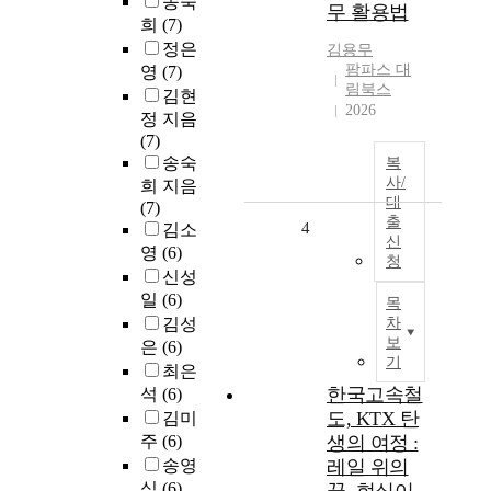
송숙
무 활용법
희
(7)
정은
김용무
팜파스 대
영
(7)
림북스
김현
2026
정 지음
(7)
송숙
복
사/
희 지음
대
(7)
출
4
김소
신
영
(6)
청
신성
일
(6)
목
김성
차
보
은
(6)
기
최은
한국고속철
석
(6)
도, KTX 탄
김미
주
(6)
생의 여정 :
송영
레일 위의
심
(6)