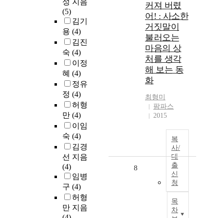
성 지음
커져 버렸
(5)
어! : 사소한
김기
거짓말이
용
(4)
불러오는
김진
마음의 상
숙
(4)
처를 생각
이정
해 보는 동
혜
(4)
화
정유
정
(4)
최형미
허형
팜파스
만
(4)
2015
이임
숙
(4)
복
김경
사/
선 지음
대
출
(4)
8
신
임병
청
구
(4)
허형
목
만 지음
차
(4)