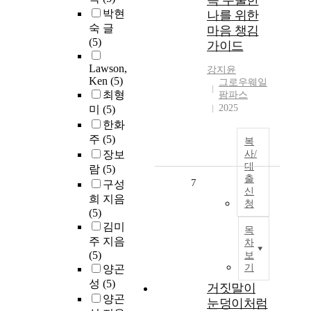
득 우울한
박현
나를 위한
숙 글
마음 챙김
(5)
가이드
Lawson,
강지윤
Ken
(5)
그로우웨일
최형
팜파스
2025
미
(5)
한화
주
(5)
복
장보
사/
대
람
(5)
출
7
구성
신
희 지음
청
(5)
김미
목
주 지음
차
(5)
보
기
양곤
성
(5)
거짓말이
양곤
눈덩이처럼