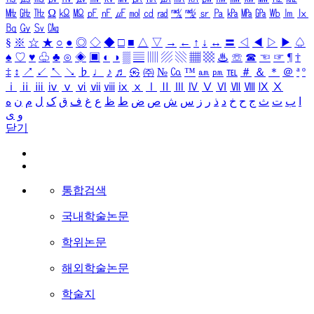
㎒
㎓
㎔
Ω
㏀
㏁
㎊
㎋
㎌
㏖
㏅
㎭
㎮
㎯
㏛
㎩
㎪
㎫
㎬
㏝
㏐
㏓
㏃
㏉
㏜
㏆
§
※
☆
★
○
●
◎
◇
◆
□
■
△
▽
→
←
↑
↓
↔
〓
◁
◀
▷
▶
♤
♠
♡
♥
♧
♣
⊙
◈
▣
◐
◑
▒
▤
▥
▨
▧
▦
▩
♨
☏
☎
☜
☞
¶
†
‡
↕
↗
↙
↖
↘
♭
♩
♪
♬
㉿
㈜
№
㏇
™
㏂
㏘
℡
＃
＆
＊
＠
ª
º
ⅰ
ⅱ
ⅲ
ⅳ
ⅴ
ⅵ
ⅶ
ⅷ
ⅸ
ⅹ
Ⅰ
Ⅱ
Ⅲ
Ⅳ
Ⅴ
Ⅵ
Ⅶ
Ⅷ
Ⅸ
Ⅹ
ا
ب
ت
ث
ج
ح
خ
د
ذ
ر
ز
س
ش
ص
ض
ط
ظ
ع
غ
ف
ق
ک
ل
م
ن
ه
و
ی
닫기
통합검색
국내학술논문
학위논문
해외학술논문
학술지