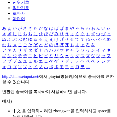
단위기호
일반기호
로마자
아랍어
あ
ぁ
か
が
さ
ざ
た
だ
な
は
ば
ぱ
ま
や
ゃ
ら
わ
ゎ
ん
い
ぃ
き
ぎ
し
じ
ち
ぢ
に
ひ
び
ぴ
み
り
う
ぅ
く
ぐ
す
ず
つ
づ
っ
ぬ
ふ
ぶ
ぷ
む
ゆ
ゅ
る
え
ぇ
け
げ
せ
ぜ
て
で
ね
へ
べ
ぺ
め
れ
お
ぉ
こ
ご
そ
ぞ
と
ど
の
ほ
ぼ
ぽ
も
よ
ょ
ろ
を
ア
ァ
カ
サ
ザ
タ
ダ
ナ
ハ
バ
パ
マ
ヤ
ャ
ラ
ワ
ヮ
ン
イ
ィ
キ
ギ
シ
ジ
チ
ヂ
ニ
ヒ
ビ
ピ
ミ
リ
ウ
ゥ
ク
グ
ス
ズ
ツ
ヅ
ッ
ヌ
フ
ブ
プ
ム
ユ
ュ
ル
エ
ェ
ケ
ゲ
セ
ゼ
テ
デ
ヘ
ベ
ペ
メ
レ
オ
ォ
コ
ゴ
ソ
ゾ
ト
ド
ノ
ホ
ボ
ポ
モ
ヨ
ョ
ロ
ヲ
―
http://chineseinput.net/
에서 pinyin(병음)방식으로 중국어를 변환
할 수 있습니다.
변환된 중국어를 복사하여 사용하시면 됩니다.
예시)
中文 을 입력하시려면
zhongwen
을 입력하시고 space를
누르시면됩니다.