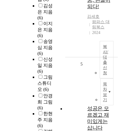
꿈, 현실이
김성
되다!
은 지음
김세호
(6)
팜파스 대
이지
림북스
은 지음
2024
(6)
송영
복
심 지음
사/
(6)
대
신성
출
5
일 지음
신
(6)
청
그림
스튜디
목
오
(6)
차
보
안경
기
희 그림
(6)
성공은 모
한현
르겠고 재
주 지음
미있게는
(6)
삽니다