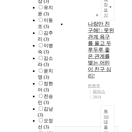
상
(3)
차
유지
보
윤
(3)
기
이동
나랑만 친
조
(3)
구해! : 못된
김주
관계 욕구
리
(3)
를 풀고 두
이병
루두루 좋
숙
(3)
은 관계를
김소
맺는 어린
라
(3)
이 친구 심
윤치
리!
영
(3)
정현
한현주
아
(3)
팜파스
전승
2014
민
(3)
김낭
복
(3)
사/
오정
대
선
(3)
출