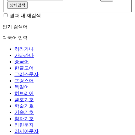
상세검색
결과 내 재검색
인기 검색어
다국어 입력
히라가나
가타카나
중국어
한글고어
그리스문자
프랑스어
독일어
히브리어
괄호기호
학술기호
기술기호
첨자기호
라틴문자
러시아문자