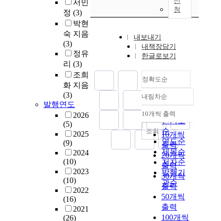
신
서민
청
정
(3)
박현
숙 지음
내보내기
(3)
내책장담기
정유
한글로보기
리
(3)
조희
정확도순
화 지음
(3)
내림차순
정확도
발행연도
순
10개씩 출력
2026
내림차순
인기도
(5)
순
조회
2025
10개씩
연도순
(9)
출력
제목순
2024
20개씩
(10)
저자순
출력
2023
발행기
30개씩
(10)
관순
출력
2022
50개씩
(16)
출력
2021
100개씩
(26)