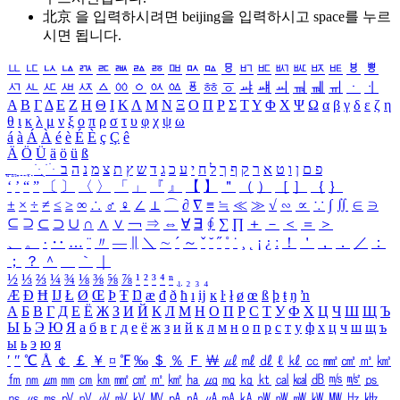
北京 을 입력하시려면
beijing
을 입력하시고 space를 누르
시면 됩니다.
ㅥ
ㅦ
ㅧ
ㅨ
ㅩ
ㅪ
ㅫ
ㅬ
ㅭ
ㅮ
ㅯ
ㅰ
ㅱ
ㅲ
ㅳ
ㅴ
ㅵ
ㅶ
ㅷ
ㅸ
ㅹ
ㅺ
ㅻ
ㅼ
ㅽ
ㅾ
ㅿ
ㆀ
ㆁ
ㆂ
ㆃ
ㆄ
ㆅ
ㆆ
ㆇ
ㆈ
ㆉ
ㆊ
ㆋ
ㆌ
ㆍ
ㆎ
Α
Β
Γ
Δ
Ε
Ζ
Η
Θ
Ι
Κ
Λ
Μ
Ν
Ξ
Ο
Π
Ρ
Σ
Τ
Υ
Φ
Χ
Ψ
Ω
α
β
γ
δ
ε
ζ
η
θ
ι
κ
λ
μ
ν
ξ
ο
π
ρ
σ
τ
υ
φ
χ
ψ
ω
á
à
Á
À
é
è
É
È
ç
Ç
ê
Ä
Ö
Ü
ä
ö
ü
ß
ְ
ֳ
ֲ
ֱ
ָ
ַ
ֵ
ֶ
ִ
ֹ
ּ
ֻ
ׂ
ׁ
ּ
ב
ה
נ
מ
צ
ת
ץ
ש
ד
ג
כ
ע
י
ח
ל
ך
ף
ק
ר
א
ט
ו
ן
ם
פ
‘
’
“
”
〔
〕
〈
〉
「
」
『
』
【
】
＂
（
）
［
］
｛
｝
±
×
÷
≠
≤
≥
∞
∴
♂
♀
∠
⊥
⌒
∂
∇
≡
≒
≪
≫
√
∽
∝
∵
∫
∬
∈
∋
⊆
⊇
⊂
⊃
∪
∩
∧
∨
￢
⇒
⇔
∀
∃
∮
∑
∏
＋
－
＜
＝
＞
、
。
·
‥
…
¨
〃
―
∥
＼
∼
´
～
ˇ
˘
˝
˚
˙
¸
˛
¡
¿
ː
！
＇
，
．
／
：
；
？
＾
＿
｀
｜
½
⅓
⅔
¼
¾
⅛
⅜
⅝
⅞
¹
²
³
⁴
ⁿ
₁
₂
₃
₄
Æ
Ð
Ħ
Ĳ
Ł
Ø
Œ
Þ
Ŧ
Ŋ
æ
đ
ð
ħ
ı
ĳ
ĸ
ŀ
ł
ø
œ
ß
þ
ŧ
ŋ
ŉ
А
Б
В
Г
Д
Е
Ё
Ж
З
И
Й
К
Л
М
Н
О
П
Р
С
Т
У
Ф
Х
Ц
Ч
Ш
Щ
Ъ
Ы
Ь
Э
Ю
Я
а
б
в
г
д
е
ё
ж
з
и
й
к
л
м
н
о
п
р
с
т
у
ф
х
ц
ч
ш
щ
ъ
ы
ь
э
ю
я
′
″
℃
Å
￠
￡
￥
¤
℉
‰
＄
％
Ｆ
￦
㎕
㎖
㎗
ℓ
㎘
㏄
㎣
㎤
㎥
㎦
㎙
㎚
㎛
㎜
㎝
㎞
㎟
㎠
㎡
㎢
㏊
㎍
㎎
㎏
㏏
㎈
㎉
㏈
㎧
㎨
㎰
㎱
㎲
㎳
㎴
㎵
㎶
㎷
㎸
㎹
㎀
㎁
㎂
㎃
㎄
㎺
㎻
㎽
㎾
㎿
㎐
㎑