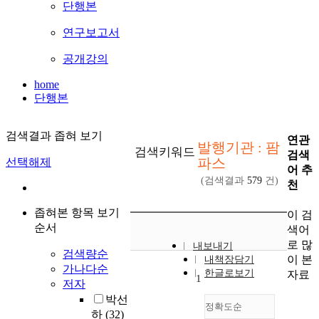
단행본
연구보고서
공개강의
home
단행본
검색결과 좁혀 보기
연관
발행기관 : 팜
검색키워드
검색
파스
선택해제
어 추
(검색결과
579
건)
천
좁혀본 항목 보기
이 검
순서
색어
로 많
내보내기
검색량순
이 본
내책장담기
가나다순
한글로보기
자료
1
저자
박선
정확도순
하
(32)