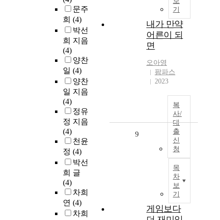
보
문주
기
희
(4)
내가 만약
박선
어른이 되
희 지음
면
(4)
양찬
오아영
일
(4)
팜파스
양찬
2023
일 지음
(4)
복
정유
사/
정 지음
대
(4)
출
9
신
천윤
청
정
(4)
박선
목
희 글
차
(4)
보
차희
기
연
(4)
게임보다
차희
더 재미있