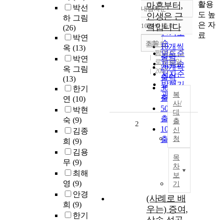
활용
마흔부터,
박선
내림차순
정확도
도 높
인생은 근
하 그림
순
은 자
10개씩 출력
력입니다
(26)
내림차순
인기도
료
박연
순
조회
최윤미
10개씩
옥
(13)
팜파스 그
연도순
출력
박연
로우웨일
제목순
20개씩
옥 그림
2025
저자순
출력
(13)
발행기
30개씩
한기
관순
복
출력
연
(10)
사/
50개씩
박현
대
출력
숙
(9)
출
2
100개씩
신
김종
출력
청
희
(9)
김용
목
무
(9)
차
최해
보
영
(9)
기
안경
(사례로 배
희
(9)
우는) 증여,
한기