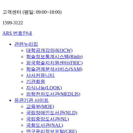
고객센터 (평일: 09:00~18:00)
1599-3122
ARS 번호안내
관련누리집
대학공개강의(KOCW)
학술정보통계시스템(Rinfo)
외국학술지지원센터(FRIC)
학술관계분석서비스(SAM)
사서커뮤니티
기관회원
지식나눔(LOOK)
의학전자도서관(MEDLIS)
유관기관 사이트
교육부(MOE)
국립장애인도서관(NLD)
국립중앙도서관(NL)
국회도서관(NAL)
연구윤리정보포털(CRE)