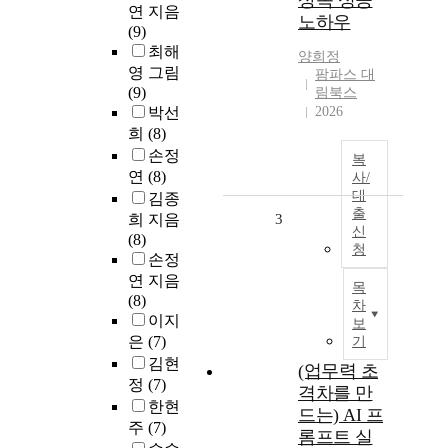
상속 성공
연 지음
노하우
(9)
최해
양희정
영 그림
팜파스 대
(9)
림북스
박선
2026
희
(8)
손정
복
연
(8)
사/
대
김종
출
희 지음
3
신
(8)
청
손정
연 지음
목
(8)
차
이지
보
은
(7)
기
김현
(업무력 초
정
(7)
격차를 만
한현
드는) AI 프
주
(7)
롬프트 실