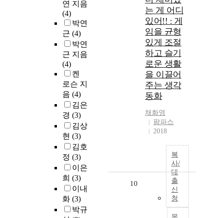
연 지음
는 게 어디
(4)
있어!! : 게
박연
임을 균형
근
(4)
있게 조절
박연
하고 슬기
근 지음
로운 생활
(4)
켄
을 이끌어
로슨 지
주는 생각
음
(4)
동화
김은
채화영
경
(3)
팜파스
김상
2018
현
(3)
김호
복
정
(3)
사/
이은
대
희
(3)
출
10
이내
신
화
(3)
청
박규
목