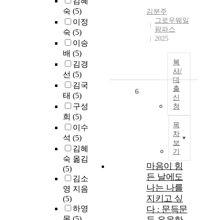
김혜
숙
(5)
김분주
그로우웨일
이정
팜파스
숙
(5)
2025
이승
배
(5)
복
김경
사/
선
(5)
대
김국
출
6
태
(5)
신
구성
청
희
(5)
목
이수
차
석
(5)
보
김혜
기
숙 옮김
마음이 힘
(5)
든 날에도
김소
나는 나를
영 지음
지키고 싶
(5)
하영
다 : 문득문
목
(5)