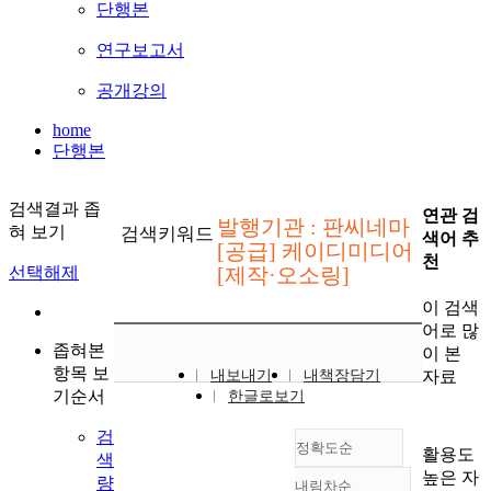
단행본
연구보고서
공개강의
home
단행본
검색결과 좁
연관 검
발행기관 : 판씨네마
혀 보기
검색키워드
색어 추
[공급] 케이디미디어
천
선택해제
[제작·오소링]
이 검색
어로 많
좁혀본
이 본
항목 보
자료
내보내기
내책장담기
기순서
한글로보기
검
정확도순
활용도
색
높은 자
량
내림차순