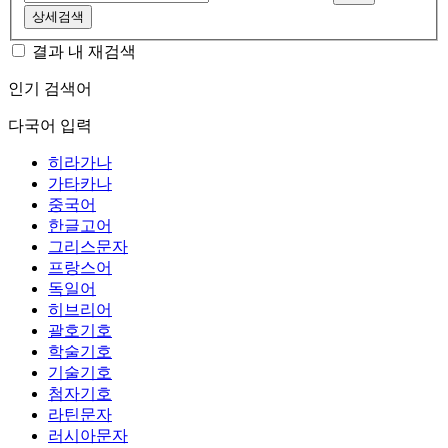
상세검색
결과 내 재검색
인기 검색어
다국어 입력
히라가나
가타카나
중국어
한글고어
그리스문자
프랑스어
독일어
히브리어
괄호기호
학술기호
기술기호
첨자기호
라틴문자
러시아문자