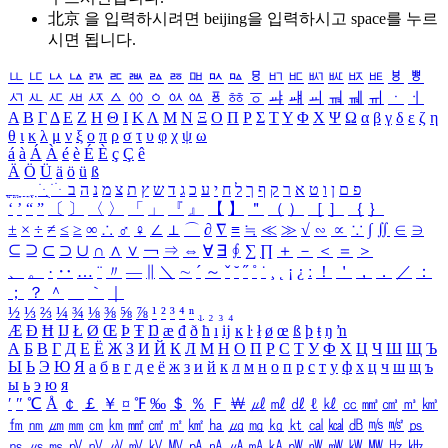
北京 을 입력하시려면
beijing
을 입력하시고 space를 누르
시면 됩니다.
ㅥ
ㅦ
ㅧ
ㅨ
ㅩ
ㅪ
ㅫ
ㅬ
ㅭ
ㅮ
ㅯ
ㅰ
ㅱ
ㅲ
ㅳ
ㅴ
ㅵ
ㅶ
ㅷ
ㅸ
ㅹ
ㅺ
ㅻ
ㅼ
ㅽ
ㅾ
ㅿ
ㆀ
ㆁ
ㆂ
ㆃ
ㆄ
ㆅ
ㆆ
ㆇ
ㆈ
ㆉ
ㆊ
ㆋ
ㆌ
ㆍ
ㆎ
Α
Β
Γ
Δ
Ε
Ζ
Η
Θ
Ι
Κ
Λ
Μ
Ν
Ξ
Ο
Π
Ρ
Σ
Τ
Υ
Φ
Χ
Ψ
Ω
α
β
γ
δ
ε
ζ
η
θ
ι
κ
λ
μ
ν
ξ
ο
π
ρ
σ
τ
υ
φ
χ
ψ
ω
á
à
Á
À
é
è
É
È
ç
Ç
ê
Ä
Ö
Ü
ä
ö
ü
ß
ְ
ֳ
ֲ
ֱ
ָ
ַ
ֵ
ֶ
ִ
ֹ
ּ
ֻ
ׂ
ׁ
ּ
ב
ה
נ
מ
צ
ת
ץ
ש
ד
ג
כ
ע
י
ח
ל
ך
ף
ק
ר
א
ט
ו
ן
ם
פ
‘
’
“
”
〔
〕
〈
〉
「
」
『
』
【
】
＂
（
）
［
］
｛
｝
±
×
÷
≠
≤
≥
∞
∴
♂
♀
∠
⊥
⌒
∂
∇
≡
≒
≪
≫
√
∽
∝
∵
∫
∬
∈
∋
⊆
⊇
⊂
⊃
∪
∩
∧
∨
￢
⇒
⇔
∀
∃
∮
∑
∏
＋
－
＜
＝
＞
、
。
·
‥
…
¨
〃
―
∥
＼
∼
´
～
ˇ
˘
˝
˚
˙
¸
˛
¡
¿
ː
！
＇
，
．
／
：
；
？
＾
＿
｀
｜
½
⅓
⅔
¼
¾
⅛
⅜
⅝
⅞
¹
²
³
⁴
ⁿ
₁
₂
₃
₄
Æ
Ð
Ħ
Ĳ
Ł
Ø
Œ
Þ
Ŧ
Ŋ
æ
đ
ð
ħ
ı
ĳ
ĸ
ŀ
ł
ø
œ
ß
þ
ŧ
ŋ
ŉ
А
Б
В
Г
Д
Е
Ё
Ж
З
И
Й
К
Л
М
Н
О
П
Р
С
Т
У
Ф
Х
Ц
Ч
Ш
Щ
Ъ
Ы
Ь
Э
Ю
Я
а
б
в
г
д
е
ё
ж
з
и
й
к
л
м
н
о
п
р
с
т
у
ф
х
ц
ч
ш
щ
ъ
ы
ь
э
ю
я
′
″
℃
Å
￠
￡
￥
¤
℉
‰
＄
％
Ｆ
￦
㎕
㎖
㎗
ℓ
㎘
㏄
㎣
㎤
㎥
㎦
㎙
㎚
㎛
㎜
㎝
㎞
㎟
㎠
㎡
㎢
㏊
㎍
㎎
㎏
㏏
㎈
㎉
㏈
㎧
㎨
㎰
㎱
㎲
㎳
㎴
㎵
㎶
㎷
㎸
㎹
㎀
㎁
㎂
㎃
㎄
㎺
㎻
㎽
㎾
㎿
㎐
㎑