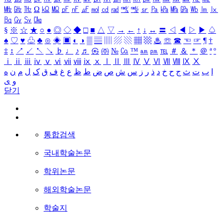
㎒
㎓
㎔
Ω
㏀
㏁
㎊
㎋
㎌
㏖
㏅
㎭
㎮
㎯
㏛
㎩
㎪
㎫
㎬
㏝
㏐
㏓
㏃
㏉
㏜
㏆
§
※
☆
★
○
●
◎
◇
◆
□
■
△
▽
→
←
↑
↓
↔
〓
◁
◀
▷
▶
♤
♠
♡
♥
♧
♣
⊙
◈
▣
◐
◑
▒
▤
▥
▨
▧
▦
▩
♨
☏
☎
☜
☞
¶
†
‡
↕
↗
↙
↖
↘
♭
♩
♪
♬
㉿
㈜
№
㏇
™
㏂
㏘
℡
＃
＆
＊
＠
ª
º
ⅰ
ⅱ
ⅲ
ⅳ
ⅴ
ⅵ
ⅶ
ⅷ
ⅸ
ⅹ
Ⅰ
Ⅱ
Ⅲ
Ⅳ
Ⅴ
Ⅵ
Ⅶ
Ⅷ
Ⅸ
Ⅹ
ا
ب
ت
ث
ج
ح
خ
د
ذ
ر
ز
س
ش
ص
ض
ط
ظ
ع
غ
ف
ق
ک
ل
م
ن
ه
و
ی
닫기
통합검색
국내학술논문
학위논문
해외학술논문
학술지