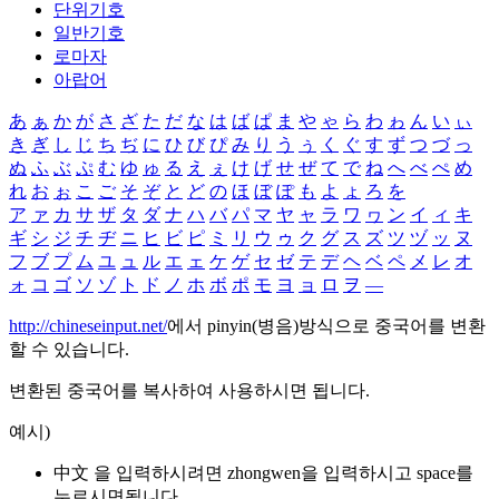
단위기호
일반기호
로마자
아랍어
あ
ぁ
か
が
さ
ざ
た
だ
な
は
ば
ぱ
ま
や
ゃ
ら
わ
ゎ
ん
い
ぃ
き
ぎ
し
じ
ち
ぢ
に
ひ
び
ぴ
み
り
う
ぅ
く
ぐ
す
ず
つ
づ
っ
ぬ
ふ
ぶ
ぷ
む
ゆ
ゅ
る
え
ぇ
け
げ
せ
ぜ
て
で
ね
へ
べ
ぺ
め
れ
お
ぉ
こ
ご
そ
ぞ
と
ど
の
ほ
ぼ
ぽ
も
よ
ょ
ろ
を
ア
ァ
カ
サ
ザ
タ
ダ
ナ
ハ
バ
パ
マ
ヤ
ャ
ラ
ワ
ヮ
ン
イ
ィ
キ
ギ
シ
ジ
チ
ヂ
ニ
ヒ
ビ
ピ
ミ
リ
ウ
ゥ
ク
グ
ス
ズ
ツ
ヅ
ッ
ヌ
フ
ブ
プ
ム
ユ
ュ
ル
エ
ェ
ケ
ゲ
セ
ゼ
テ
デ
ヘ
ベ
ペ
メ
レ
オ
ォ
コ
ゴ
ソ
ゾ
ト
ド
ノ
ホ
ボ
ポ
モ
ヨ
ョ
ロ
ヲ
―
http://chineseinput.net/
에서 pinyin(병음)방식으로 중국어를 변환
할 수 있습니다.
변환된 중국어를 복사하여 사용하시면 됩니다.
예시)
中文 을 입력하시려면
zhongwen
을 입력하시고 space를
누르시면됩니다.