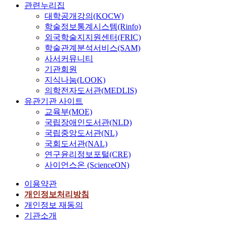
관련누리집
대학공개강의(KOCW)
학술정보통계시스템(Rinfo)
외국학술지지원센터(FRIC)
학술관계분석서비스(SAM)
사서커뮤니티
기관회원
지식나눔(LOOK)
의학전자도서관(MEDLIS)
유관기관 사이트
교육부(MOE)
국립장애인도서관(NLD)
국립중앙도서관(NL)
국회도서관(NAL)
연구윤리정보포털(CRE)
사이언스온 (ScienceON)
이용약관
개인정보처리방침
개인정보 재동의
기관소개