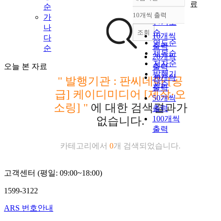
정확도
료
순
순
10개씩 출력
가
내림차순
인기도
나
순
조회
10개씩
다
연도순
출력
순
제목순
20개씩
저자순
오늘 본 자료
출력
발행기
30개씩
"
발행기관 : 판씨네마 [공
관순
출력
급] 케이디미디어 [제작·오
50개씩
소링]
"
에 대한 검색결과가
출력
100개씩
없습니다.
출력
카테고리에서
0
개 검색되었습니다.
고객센터 (평일: 09:00~18:00)
1599-3122
ARS 번호안내