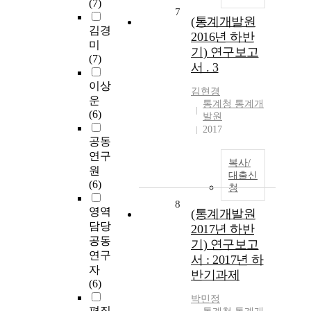
(7)
7
(통계개발원
김경
2016년 하반
미
기) 연구보고
(7)
서 . 3
이상
김현경
운
통계청 통계개
(6)
발원
2017
공동
연구
복사/
원
대출신
(6)
청
8
영역
(통계개발원
담당
2017년 하반
공동
기) 연구보고
연구
서 : 2017년 하
자
반기과제
(6)
박민정
편집