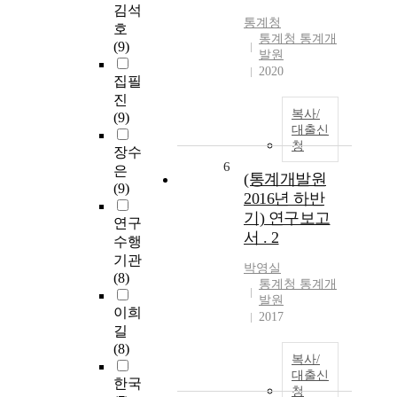
김석
통계청
호
통계청 통계개
(9)
발원
2020
집필
진
복사/
(9)
대출신
청
장수
6
은
(통계개발원
(9)
2016년 하반
기) 연구보고
연구
서 . 2
수행
기관
박영실
(8)
통계청 통계개
발원
이희
2017
길
(8)
복사/
대출신
한국
청