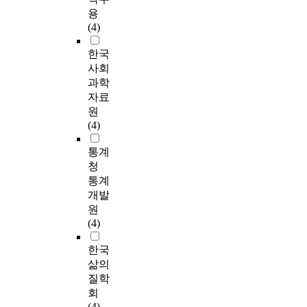
용
(4)
한국
사회
과학
자료
원
(4)
통계
청
통계
개발
원
(4)
한국
삶의
질학
회
(4)