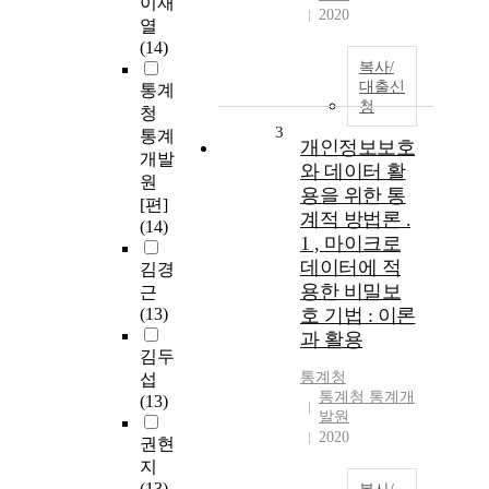
이재
2020
열
(14)
복사/
대출신
통계
청
청
3
통계
개인정보보호
개발
와 데이터 활
원
용을 위한 통
[편]
계적 방법론 .
(14)
1 , 마이크로
데이터에 적
김경
용한 비밀보
근
(13)
호 기법 : 이론
과 활용
김두
통계청
섭
통계청 통계개
(13)
발원
2020
권현
지
(13)