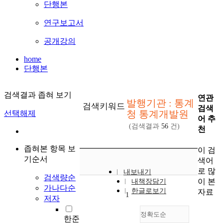
단행본
연구보고서
공개강의
home
단행본
검색결과 좁혀 보기
연관
발행기관 : 통계
검색키워드
검색
청 통계개발원
선택해제
어 추
(검색결과
56
건)
천
좁혀본 항목 보
이 검
기순서
색어
로 많
내보내기
검색량순
이 본
내책장담기
가나다순
한글로보기
자료
1
저자
정확도순
한준