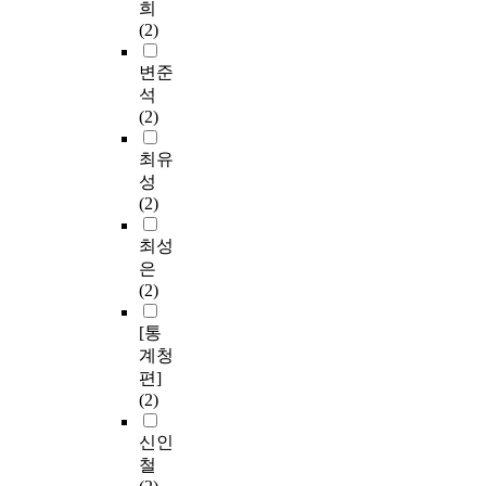
희
(2)
변준
석
(2)
최유
성
(2)
최성
은
(2)
[통
계청
편]
(2)
신인
철