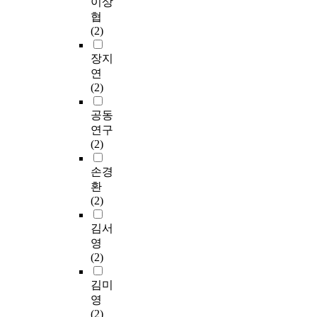
이상
협
(2)
장지
연
(2)
공동
연구
(2)
손경
환
(2)
김서
영
(2)
김미
영
(2)