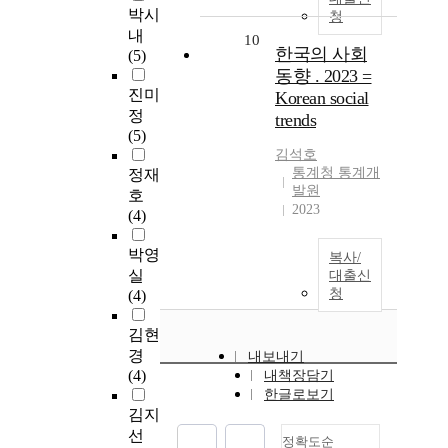
박시
청
내
10
한국의 사회
(5)
동향 . 2023 =
진미
Korean social
정
trends
(5)
김석호
통계청 통계개
정재
발원
호
2023
(4)
박영
복사/
실
대출신
청
(4)
김현
경
내보내기
(4)
내책장담기
한글로보기
김지
선
정확도순