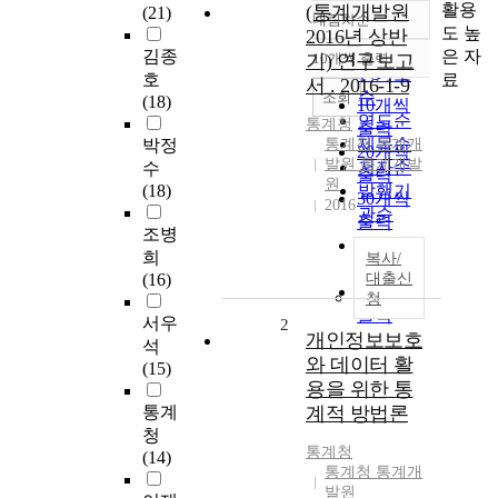
활용
(통계개발원
(21)
내림차순
정확도
도 높
2016년 상반
순
은 자
김종
기) 연구보고
10개씩 출력
내림차순
인기도
료
호
서 . 2016-1-9
순
조회
(18)
10개씩
연도순
통계청
출력
제목순
박정
통계청 통계개
20개씩
발원 통계개발
저자순
수
출력
원
(18)
발행기
30개씩
2016
관순
출력
조병
50개씩
희
복사/
출력
(16)
대출신
100개씩
청
출력
서우
2
개인정보보호
석
와 데이터 활
(15)
용을 위한 통
통계
계적 방법론
청
통계청
(14)
통계청 통계개
발원