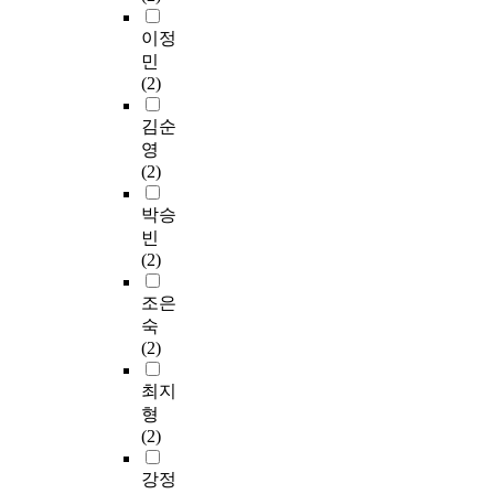
이정
민
(2)
김순
영
(2)
박승
빈
(2)
조은
숙
(2)
최지
형
(2)
강정