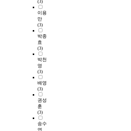
(3)
이용
만
(3)
박종
효
(3)
박천
영
(3)
배영
(3)
권성
훈
(3)
송수
연