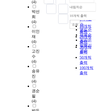
(4)
내림차순
정확도
박선
순
10개씩 출력
희
내림차순
인기도
(4)
순
조회
10개씩
연도순
이인
출력
제목순
재
20개씩
저자순
(4)
출력
발행기
30개씩
관순
고진
출력
수
50개씩
(4)
출력
100개씩
송유
출력
진
(4)
권순
필
(4)
박두