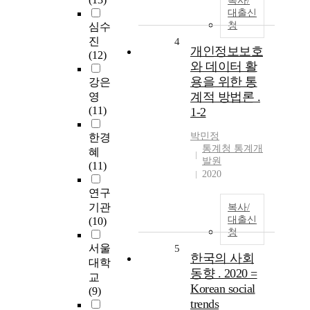
복사/
대출신
청
심수
진
4
개인정보보호
(12)
와 데이터 활
용을 위한 통
강은
계적 방법론 .
영
(11)
1-2
박민정
한경
통계청 통계개
혜
발원
(11)
2020
연구
기관
복사/
대출신
(10)
청
서울
5
한국의 사회
대학
동향 . 2020 =
교
Korean social
(9)
trends