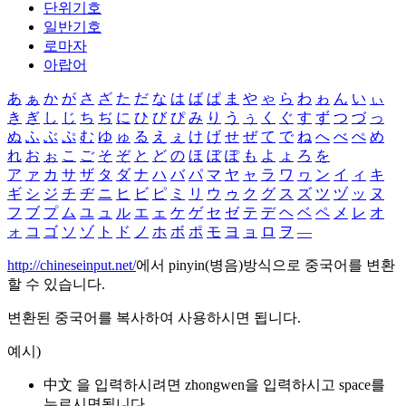
단위기호
일반기호
로마자
아랍어
あ
ぁ
か
が
さ
ざ
た
だ
な
は
ば
ぱ
ま
や
ゃ
ら
わ
ゎ
ん
い
ぃ
き
ぎ
し
じ
ち
ぢ
に
ひ
び
ぴ
み
り
う
ぅ
く
ぐ
す
ず
つ
づ
っ
ぬ
ふ
ぶ
ぷ
む
ゆ
ゅ
る
え
ぇ
け
げ
せ
ぜ
て
で
ね
へ
べ
ぺ
め
れ
お
ぉ
こ
ご
そ
ぞ
と
ど
の
ほ
ぼ
ぽ
も
よ
ょ
ろ
を
ア
ァ
カ
サ
ザ
タ
ダ
ナ
ハ
バ
パ
マ
ヤ
ャ
ラ
ワ
ヮ
ン
イ
ィ
キ
ギ
シ
ジ
チ
ヂ
ニ
ヒ
ビ
ピ
ミ
リ
ウ
ゥ
ク
グ
ス
ズ
ツ
ヅ
ッ
ヌ
フ
ブ
プ
ム
ユ
ュ
ル
エ
ェ
ケ
ゲ
セ
ゼ
テ
デ
ヘ
ベ
ペ
メ
レ
オ
ォ
コ
ゴ
ソ
ゾ
ト
ド
ノ
ホ
ボ
ポ
モ
ヨ
ョ
ロ
ヲ
―
http://chineseinput.net/
에서 pinyin(병음)방식으로 중국어를 변환
할 수 있습니다.
변환된 중국어를 복사하여 사용하시면 됩니다.
예시)
中文 을 입력하시려면
zhongwen
을 입력하시고 space를
누르시면됩니다.