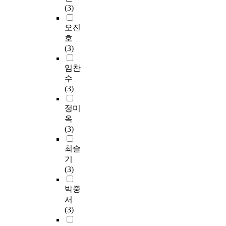
(3)
오진
호
(3)
임찬
수
(3)
정미
옥
(3)
최슬
기
(3)
박중
서
(3)