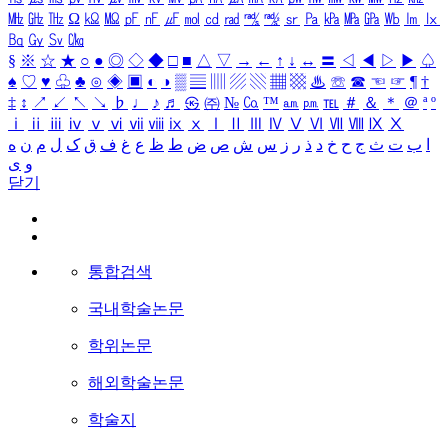
㎒
㎓
㎔
Ω
㏀
㏁
㎊
㎋
㎌
㏖
㏅
㎭
㎮
㎯
㏛
㎩
㎪
㎫
㎬
㏝
㏐
㏓
㏃
㏉
㏜
㏆
§
※
☆
★
○
●
◎
◇
◆
□
■
△
▽
→
←
↑
↓
↔
〓
◁
◀
▷
▶
♤
♠
♡
♥
♧
♣
⊙
◈
▣
◐
◑
▒
▤
▥
▨
▧
▦
▩
♨
☏
☎
☜
☞
¶
†
‡
↕
↗
↙
↖
↘
♭
♩
♪
♬
㉿
㈜
№
㏇
™
㏂
㏘
℡
＃
＆
＊
＠
ª
º
ⅰ
ⅱ
ⅲ
ⅳ
ⅴ
ⅵ
ⅶ
ⅷ
ⅸ
ⅹ
Ⅰ
Ⅱ
Ⅲ
Ⅳ
Ⅴ
Ⅵ
Ⅶ
Ⅷ
Ⅸ
Ⅹ
ا
ب
ت
ث
ج
ح
خ
د
ذ
ر
ز
س
ش
ص
ض
ط
ظ
ع
غ
ف
ق
ک
ل
م
ن
ه
و
ی
닫기
통합검색
국내학술논문
학위논문
해외학술논문
학술지