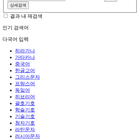
상세검색
결과 내 재검색
인기 검색어
다국어 입력
히라가나
가타카나
중국어
한글고어
그리스문자
프랑스어
독일어
히브리어
괄호기호
학술기호
기술기호
첨자기호
라틴문자
러시아문자