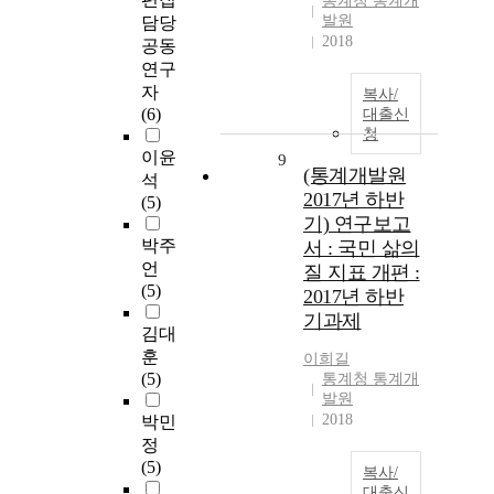
통계청 통계개
발원
담당
2018
공동
연구
자
복사/
(6)
대출신
청
이윤
9
(통계개발원
석
2017년 하반
(5)
기) 연구보고
박주
서 : 국민 삶의
언
질 지표 개편 :
(5)
2017년 하반
기과제
김대
훈
이희길
(5)
통계청 통계개
발원
2018
박민
정
(5)
복사/
대출신