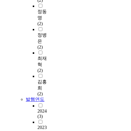
(2)
정동
명
(2)
정병
은
(2)
최재
혁
(2)
김홍
희
(2)
발행연도
2024
(3)
2023