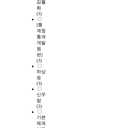
김월
화
(3)
[통
계청
통계
개발
원
편]
(3)
하상
응
(3)
신우
람
(3)
기본
체계