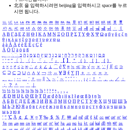
北京 을 입력하시려면
beijing
을 입력하시고 space를 누르
시면 됩니다.
ㅥ
ㅦ
ㅧ
ㅨ
ㅩ
ㅪ
ㅫ
ㅬ
ㅭ
ㅮ
ㅯ
ㅰ
ㅱ
ㅲ
ㅳ
ㅴ
ㅵ
ㅶ
ㅷ
ㅸ
ㅹ
ㅺ
ㅻ
ㅼ
ㅽ
ㅾ
ㅿ
ㆀ
ㆁ
ㆂ
ㆃ
ㆄ
ㆅ
ㆆ
ㆇ
ㆈ
ㆉ
ㆊ
ㆋ
ㆌ
ㆍ
ㆎ
Α
Β
Γ
Δ
Ε
Ζ
Η
Θ
Ι
Κ
Λ
Μ
Ν
Ξ
Ο
Π
Ρ
Σ
Τ
Υ
Φ
Χ
Ψ
Ω
α
β
γ
δ
ε
ζ
η
θ
ι
κ
λ
μ
ν
ξ
ο
π
ρ
σ
τ
υ
φ
χ
ψ
ω
á
à
Á
À
é
è
É
È
ç
Ç
ê
Ä
Ö
Ü
ä
ö
ü
ß
ְ
ֳ
ֲ
ֱ
ָ
ַ
ֵ
ֶ
ִ
ֹ
ּ
ֻ
ׂ
ׁ
ּ
ב
ה
נ
מ
צ
ת
ץ
ש
ד
ג
כ
ע
י
ח
ל
ך
ף
ק
ר
א
ט
ו
ן
ם
פ
‘
’
“
”
〔
〕
〈
〉
「
」
『
』
【
】
＂
（
）
［
］
｛
｝
±
×
÷
≠
≤
≥
∞
∴
♂
♀
∠
⊥
⌒
∂
∇
≡
≒
≪
≫
√
∽
∝
∵
∫
∬
∈
∋
⊆
⊇
⊂
⊃
∪
∩
∧
∨
￢
⇒
⇔
∀
∃
∮
∑
∏
＋
－
＜
＝
＞
、
。
·
‥
…
¨
〃
―
∥
＼
∼
´
～
ˇ
˘
˝
˚
˙
¸
˛
¡
¿
ː
！
＇
，
．
／
：
；
？
＾
＿
｀
｜
½
⅓
⅔
¼
¾
⅛
⅜
⅝
⅞
¹
²
³
⁴
ⁿ
₁
₂
₃
₄
Æ
Ð
Ħ
Ĳ
Ł
Ø
Œ
Þ
Ŧ
Ŋ
æ
đ
ð
ħ
ı
ĳ
ĸ
ŀ
ł
ø
œ
ß
þ
ŧ
ŋ
ŉ
А
Б
В
Г
Д
Е
Ё
Ж
З
И
Й
К
Л
М
Н
О
П
Р
С
Т
У
Ф
Х
Ц
Ч
Ш
Щ
Ъ
Ы
Ь
Э
Ю
Я
а
б
в
г
д
е
ё
ж
з
и
й
к
л
м
н
о
п
р
с
т
у
ф
х
ц
ч
ш
щ
ъ
ы
ь
э
ю
я
′
″
℃
Å
￠
￡
￥
¤
℉
‰
＄
％
Ｆ
￦
㎕
㎖
㎗
ℓ
㎘
㏄
㎣
㎤
㎥
㎦
㎙
㎚
㎛
㎜
㎝
㎞
㎟
㎠
㎡
㎢
㏊
㎍
㎎
㎏
㏏
㎈
㎉
㏈
㎧
㎨
㎰
㎱
㎲
㎳
㎴
㎵
㎶
㎷
㎸
㎹
㎀
㎁
㎂
㎃
㎄
㎺
㎻
㎽
㎾
㎿
㎐
㎑