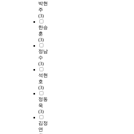
박현
주
(3)
한승
훈
(3)
정남
수
(3)
석현
호
(3)
정동
욱
(3)
김정
연