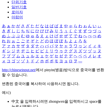
단위기호
일반기호
로마자
아랍어
あ
ぁ
か
が
さ
ざ
た
だ
な
は
ば
ぱ
ま
や
ゃ
ら
わ
ゎ
ん
い
ぃ
き
ぎ
し
じ
ち
ぢ
に
ひ
び
ぴ
み
り
う
ぅ
く
ぐ
す
ず
つ
づ
っ
ぬ
ふ
ぶ
ぷ
む
ゆ
ゅ
る
え
ぇ
け
げ
せ
ぜ
て
で
ね
へ
べ
ぺ
め
れ
お
ぉ
こ
ご
そ
ぞ
と
ど
の
ほ
ぼ
ぽ
も
よ
ょ
ろ
を
ア
ァ
カ
サ
ザ
タ
ダ
ナ
ハ
バ
パ
マ
ヤ
ャ
ラ
ワ
ヮ
ン
イ
ィ
キ
ギ
シ
ジ
チ
ヂ
ニ
ヒ
ビ
ピ
ミ
リ
ウ
ゥ
ク
グ
ス
ズ
ツ
ヅ
ッ
ヌ
フ
ブ
プ
ム
ユ
ュ
ル
エ
ェ
ケ
ゲ
セ
ゼ
テ
デ
ヘ
ベ
ペ
メ
レ
オ
ォ
コ
ゴ
ソ
ゾ
ト
ド
ノ
ホ
ボ
ポ
モ
ヨ
ョ
ロ
ヲ
―
http://chineseinput.net/
에서 pinyin(병음)방식으로 중국어를 변환
할 수 있습니다.
변환된 중국어를 복사하여 사용하시면 됩니다.
예시)
中文 을 입력하시려면
zhongwen
을 입력하시고 space를
누르시면됩니다.