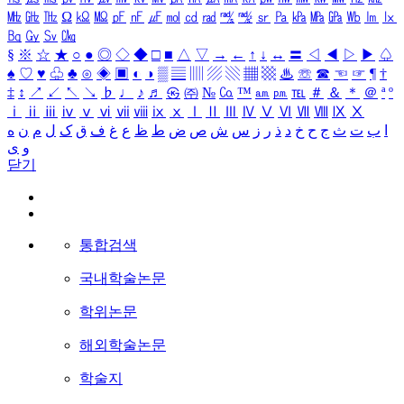
㎒
㎓
㎔
Ω
㏀
㏁
㎊
㎋
㎌
㏖
㏅
㎭
㎮
㎯
㏛
㎩
㎪
㎫
㎬
㏝
㏐
㏓
㏃
㏉
㏜
㏆
§
※
☆
★
○
●
◎
◇
◆
□
■
△
▽
→
←
↑
↓
↔
〓
◁
◀
▷
▶
♤
♠
♡
♥
♧
♣
⊙
◈
▣
◐
◑
▒
▤
▥
▨
▧
▦
▩
♨
☏
☎
☜
☞
¶
†
‡
↕
↗
↙
↖
↘
♭
♩
♪
♬
㉿
㈜
№
㏇
™
㏂
㏘
℡
＃
＆
＊
＠
ª
º
ⅰ
ⅱ
ⅲ
ⅳ
ⅴ
ⅵ
ⅶ
ⅷ
ⅸ
ⅹ
Ⅰ
Ⅱ
Ⅲ
Ⅳ
Ⅴ
Ⅵ
Ⅶ
Ⅷ
Ⅸ
Ⅹ
ا
ب
ت
ث
ج
ح
خ
د
ذ
ر
ز
س
ش
ص
ض
ط
ظ
ع
غ
ف
ق
ک
ل
م
ن
ه
و
ی
닫기
통합검색
국내학술논문
학위논문
해외학술논문
학술지