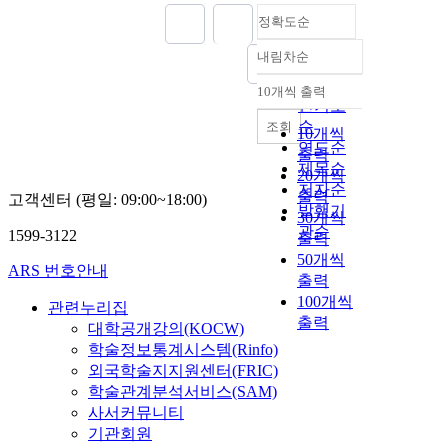
정확도순
내림차순
정확도
순
10개씩 출력
내림차순
인기도
순
조회
10개씩
연도순
출력
제목순
20개씩
저자순
출력
고객센터 (평일: 09:00~18:00)
발행기
30개씩
관순
1599-3122
출력
50개씩
ARS 번호안내
출력
100개씩
관련누리집
출력
대학공개강의(KOCW)
학술정보통계시스템(Rinfo)
외국학술지지원센터(FRIC)
학술관계분석서비스(SAM)
사서커뮤니티
기관회원