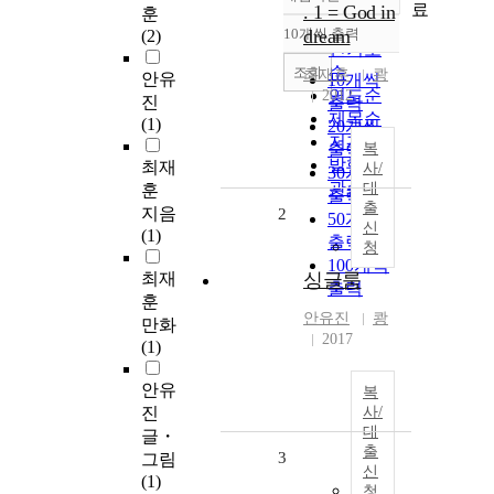
정확도
료
. 1 = God in
훈
순
10개씩 출력
dream
(2)
내림차순
인기도
순
조회
최재훈
쾅
안유
10개씩
연도순
2012
진
출력
제목순
(1)
20개씩
저자순
출력
복
발행기
최재
사/
30개씩
관순
대
훈
출력
출
지음
2
50개씩
신
(1)
출력
청
100개씩
최재
싱글룸
출력
훈
안유진
쾅
만화
2017
(1)
안유
복
진
사/
대
글・
출
3
그림
신
(1)
청