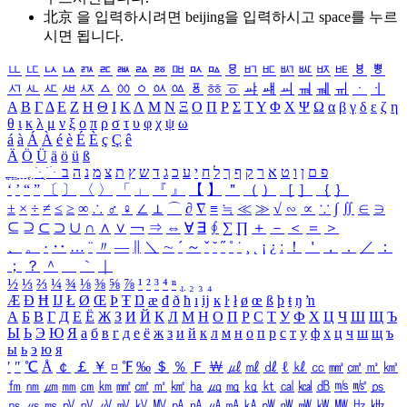
北京 을 입력하시려면
beijing
을 입력하시고 space를 누르
시면 됩니다.
ㅥ
ㅦ
ㅧ
ㅨ
ㅩ
ㅪ
ㅫ
ㅬ
ㅭ
ㅮ
ㅯ
ㅰ
ㅱ
ㅲ
ㅳ
ㅴ
ㅵ
ㅶ
ㅷ
ㅸ
ㅹ
ㅺ
ㅻ
ㅼ
ㅽ
ㅾ
ㅿ
ㆀ
ㆁ
ㆂ
ㆃ
ㆄ
ㆅ
ㆆ
ㆇ
ㆈ
ㆉ
ㆊ
ㆋ
ㆌ
ㆍ
ㆎ
Α
Β
Γ
Δ
Ε
Ζ
Η
Θ
Ι
Κ
Λ
Μ
Ν
Ξ
Ο
Π
Ρ
Σ
Τ
Υ
Φ
Χ
Ψ
Ω
α
β
γ
δ
ε
ζ
η
θ
ι
κ
λ
μ
ν
ξ
ο
π
ρ
σ
τ
υ
φ
χ
ψ
ω
á
à
Á
À
é
è
É
È
ç
Ç
ê
Ä
Ö
Ü
ä
ö
ü
ß
ְ
ֳ
ֲ
ֱ
ָ
ַ
ֵ
ֶ
ִ
ֹ
ּ
ֻ
ׂ
ׁ
ּ
ב
ה
נ
מ
צ
ת
ץ
ש
ד
ג
כ
ע
י
ח
ל
ך
ף
ק
ר
א
ט
ו
ן
ם
פ
‘
’
“
”
〔
〕
〈
〉
「
」
『
』
【
】
＂
（
）
［
］
｛
｝
±
×
÷
≠
≤
≥
∞
∴
♂
♀
∠
⊥
⌒
∂
∇
≡
≒
≪
≫
√
∽
∝
∵
∫
∬
∈
∋
⊆
⊇
⊂
⊃
∪
∩
∧
∨
￢
⇒
⇔
∀
∃
∮
∑
∏
＋
－
＜
＝
＞
、
。
·
‥
…
¨
〃
―
∥
＼
∼
´
～
ˇ
˘
˝
˚
˙
¸
˛
¡
¿
ː
！
＇
，
．
／
：
；
？
＾
＿
｀
｜
½
⅓
⅔
¼
¾
⅛
⅜
⅝
⅞
¹
²
³
⁴
ⁿ
₁
₂
₃
₄
Æ
Ð
Ħ
Ĳ
Ł
Ø
Œ
Þ
Ŧ
Ŋ
æ
đ
ð
ħ
ı
ĳ
ĸ
ŀ
ł
ø
œ
ß
þ
ŧ
ŋ
ŉ
А
Б
В
Г
Д
Е
Ё
Ж
З
И
Й
К
Л
М
Н
О
П
Р
С
Т
У
Ф
Х
Ц
Ч
Ш
Щ
Ъ
Ы
Ь
Э
Ю
Я
а
б
в
г
д
е
ё
ж
з
и
й
к
л
м
н
о
п
р
с
т
у
ф
х
ц
ч
ш
щ
ъ
ы
ь
э
ю
я
′
″
℃
Å
￠
￡
￥
¤
℉
‰
＄
％
Ｆ
￦
㎕
㎖
㎗
ℓ
㎘
㏄
㎣
㎤
㎥
㎦
㎙
㎚
㎛
㎜
㎝
㎞
㎟
㎠
㎡
㎢
㏊
㎍
㎎
㎏
㏏
㎈
㎉
㏈
㎧
㎨
㎰
㎱
㎲
㎳
㎴
㎵
㎶
㎷
㎸
㎹
㎀
㎁
㎂
㎃
㎄
㎺
㎻
㎽
㎾
㎿
㎐
㎑