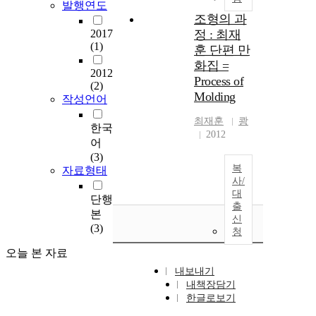
발행연도
조형의 과
2017
정 : 최재
(1)
훈 단편 만
화집 =
2012
Process of
(2)
Molding
작성언어
최재훈
쾅
한국
2012
어
(3)
복
자료형태
사/
대
단행
출
본
신
(3)
청
오늘 본 자료
내보내기
내책장담기
한글로보기