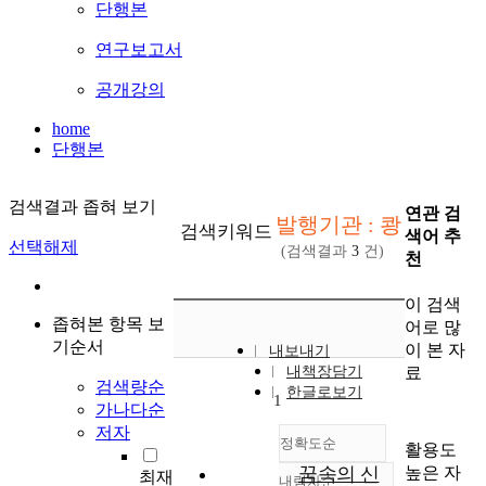
단행본
연구보고서
공개강의
home
단행본
검색결과 좁혀 보기
연관 검
발행기관 : 쾅
검색키워드
색어 추
선택해제
(검색결과
3
건)
천
이 검색
좁혀본 항목 보
어로 많
기순서
이 본 자
내보내기
료
내책장담기
검색량순
한글로보기
1
가나다순
저자
정확도순
활용도
높은 자
꿈속의 신
최재
내림차순