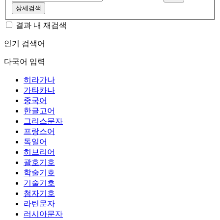
상세검색
결과 내 재검색
인기 검색어
다국어 입력
히라가나
가타카나
중국어
한글고어
그리스문자
프랑스어
독일어
히브리어
괄호기호
학술기호
기술기호
첨자기호
라틴문자
러시아문자