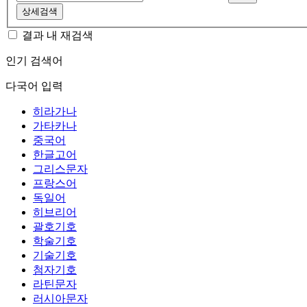
상세검색
결과 내 재검색
인기 검색어
다국어 입력
히라가나
가타카나
중국어
한글고어
그리스문자
프랑스어
독일어
히브리어
괄호기호
학술기호
기술기호
첨자기호
라틴문자
러시아문자