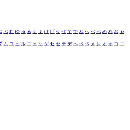
ぶ
ぷ
む
ゆ
ゅ
る
え
ぇ
け
げ
せ
ぜ
て
で
ね
へ
べ
ぺ
め
れ
お
ぉ
プ
ム
ユ
ュ
ル
エ
ェ
ケ
ゲ
セ
ゼ
テ
デ
ヘ
ベ
ペ
メ
レ
オ
ォ
コ
ゴ