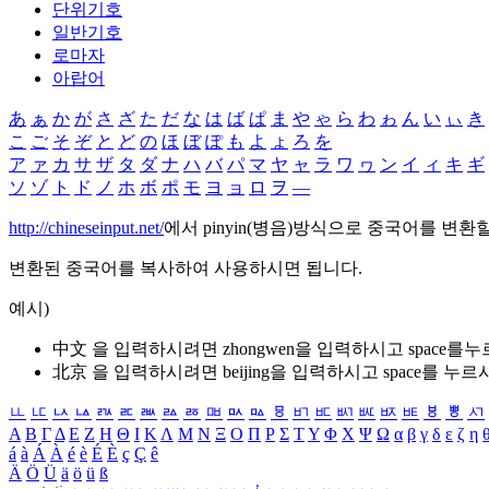
단위기호
일반기호
로마자
아랍어
あ
ぁ
か
が
さ
ざ
た
だ
な
は
ば
ぱ
ま
や
ゃ
ら
わ
ゎ
ん
い
ぃ
き
こ
ご
そ
ぞ
と
ど
の
ほ
ぼ
ぽ
も
よ
ょ
ろ
を
ア
ァ
カ
サ
ザ
タ
ダ
ナ
ハ
バ
パ
マ
ヤ
ャ
ラ
ワ
ヮ
ン
イ
ィ
キ
ギ
ソ
ゾ
ト
ド
ノ
ホ
ボ
ポ
モ
ヨ
ョ
ロ
ヲ
―
http://chineseinput.net/
에서 pinyin(병음)방식으로 중국어를 변환
변환된 중국어를 복사하여 사용하시면 됩니다.
예시)
中文 을 입력하시려면
zhongwen
을 입력하시고 space를
北京 을 입력하시려면
beijing
을 입력하시고 space를 누르
ㅥ
ㅦ
ㅧ
ㅨ
ㅩ
ㅪ
ㅫ
ㅬ
ㅭ
ㅮ
ㅯ
ㅰ
ㅱ
ㅲ
ㅳ
ㅴ
ㅵ
ㅶ
ㅷ
ㅸ
ㅹ
ㅺ
Α
Β
Γ
Δ
Ε
Ζ
Η
Θ
Ι
Κ
Λ
Μ
Ν
Ξ
Ο
Π
Ρ
Σ
Τ
Υ
Φ
Χ
Ψ
Ω
α
β
γ
δ
ε
ζ
η
á
à
Á
À
é
è
É
È
ç
Ç
ê
Ä
Ö
Ü
ä
ö
ü
ß