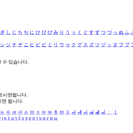
ぎ
し
じ
ち
ぢ
に
ひ
び
ぴ
み
り
う
ぅ
く
ぐ
す
ず
つ
づ
っ
ぬ
ふ
シ
ジ
チ
ヂ
ニ
ヒ
ビ
ピ
ミ
リ
ウ
ゥ
ク
グ
ス
ズ
ツ
ヅ
ッ
ヌ
フ
ブ
할 수 있습니다.
누르시면됩니다.
시면 됩니다.
ㅻ
ㅼ
ㅽ
ㅾ
ㅿ
ㆀ
ㆁ
ㆂ
ㆃ
ㆄ
ㆅ
ㆆ
ㆇ
ㆈ
ㆉ
ㆊ
ㆋ
ㆌ
ㆍ
ㆎ
θ
ι
κ
λ
μ
ν
ξ
ο
π
ρ
σ
τ
υ
φ
χ
ψ
ω