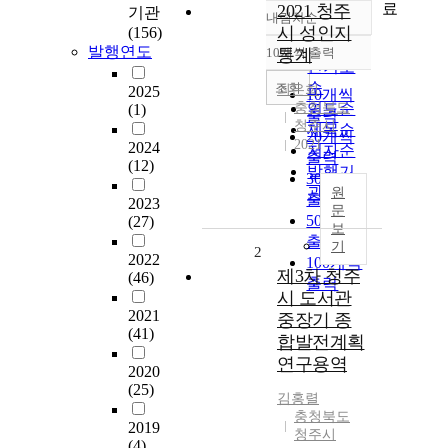
료
2021 청주
기관
내림차순
정확도
시 성인지
(156)
순
발행연도
10개씩 출력
통계
내림차순
인기도
순
조회
최은희
2025
10개씩
충청북도
연도순
(1)
출력
청주시
제목순
20개씩
2021
2024
저자순
출력
(12)
발행기
30개씩
관순
원
출력
2023
문
50개씩
(27)
보
출력
기
2
2022
100개씩
제3차 청주
(46)
출력
시 도서관
2021
중장기 종
(41)
합발전계획
연구용역
2020
(25)
김홍렬
충청북도
2019
청주시
(4)