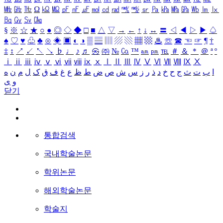
㎒
㎓
㎔
Ω
㏀
㏁
㎊
㎋
㎌
㏖
㏅
㎭
㎮
㎯
㏛
㎩
㎪
㎫
㎬
㏝
㏐
㏓
㏃
㏉
㏜
㏆
§
※
☆
★
○
●
◎
◇
◆
□
■
△
▽
→
←
↑
↓
↔
〓
◁
◀
▷
▶
♤
♠
♡
♥
♧
♣
⊙
◈
▣
◐
◑
▒
▤
▥
▨
▧
▦
▩
♨
☏
☎
☜
☞
¶
†
‡
↕
↗
↙
↖
↘
♭
♩
♪
♬
㉿
㈜
№
㏇
™
㏂
㏘
℡
＃
＆
＊
＠
ª
º
ⅰ
ⅱ
ⅲ
ⅳ
ⅴ
ⅵ
ⅶ
ⅷ
ⅸ
ⅹ
Ⅰ
Ⅱ
Ⅲ
Ⅳ
Ⅴ
Ⅵ
Ⅶ
Ⅷ
Ⅸ
Ⅹ
ا
ب
ت
ث
ج
ح
خ
د
ذ
ر
ز
س
ش
ص
ض
ط
ظ
ع
غ
ف
ق
ک
ل
م
ن
ه
و
ی
닫기
통합검색
국내학술논문
학위논문
해외학술논문
학술지