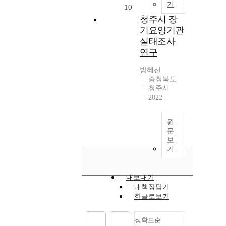
기
10
청주시 장
기요양기관
실태조사
연구
방혜선
충청북도
청주시
2022
원
문
보
기
내보내기
내책장담기
한글로보기
정확도순