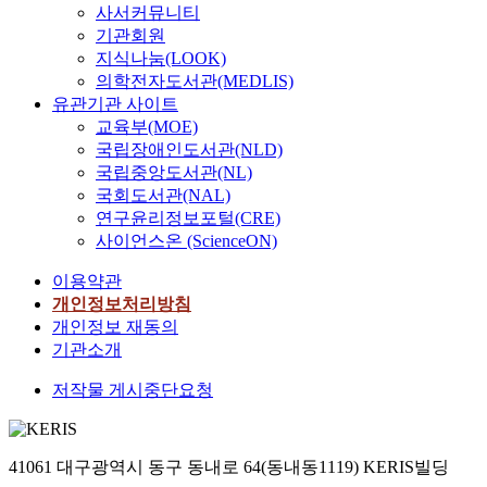
사서커뮤니티
기관회원
지식나눔(LOOK)
의학전자도서관(MEDLIS)
유관기관 사이트
교육부(MOE)
국립장애인도서관(NLD)
국립중앙도서관(NL)
국회도서관(NAL)
연구윤리정보포털(CRE)
사이언스온 (ScienceON)
이용약관
개인정보처리방침
개인정보 재동의
기관소개
저작물 게시중단요청
41061 대구광역시 동구 동내로 64(동내동1119) KERIS빌딩