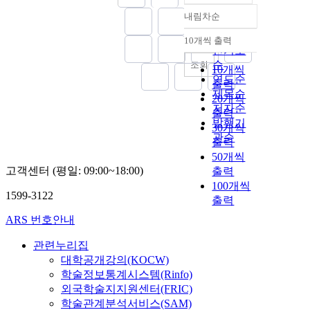
내림차순
정확도
순
10개씩 출력
내림차순
인기도
순
조회
10개씩
연도순
출력
제목순
20개씩
저자순
출력
발행기
30개씩
관순
출력
50개씩
고객센터 (평일: 09:00~18:00)
출력
100개씩
1599-3122
출력
ARS 번호안내
관련누리집
대학공개강의(KOCW)
학술정보통계시스템(Rinfo)
외국학술지지원센터(FRIC)
학술관계분석서비스(SAM)