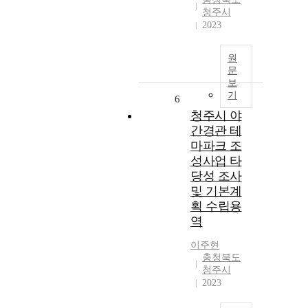
청주시
2023
원
문
보
기
6
청주시 야
간경관 테
마파크 조
성사업 타
당성 조사
및 기본계
획 수립용
역
이주현
충청북도
청주시
2023