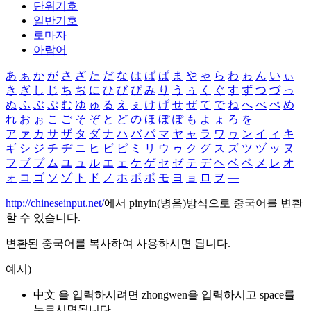
단위기호
일반기호
로마자
아랍어
あ
ぁ
か
が
さ
ざ
た
だ
な
は
ば
ぱ
ま
や
ゃ
ら
わ
ゎ
ん
い
ぃ
き
ぎ
し
じ
ち
ぢ
に
ひ
び
ぴ
み
り
う
ぅ
く
ぐ
す
ず
つ
づ
っ
ぬ
ふ
ぶ
ぷ
む
ゆ
ゅ
る
え
ぇ
け
げ
せ
ぜ
て
で
ね
へ
べ
ぺ
め
れ
お
ぉ
こ
ご
そ
ぞ
と
ど
の
ほ
ぼ
ぽ
も
よ
ょ
ろ
を
ア
ァ
カ
サ
ザ
タ
ダ
ナ
ハ
バ
パ
マ
ヤ
ャ
ラ
ワ
ヮ
ン
イ
ィ
キ
ギ
シ
ジ
チ
ヂ
ニ
ヒ
ビ
ピ
ミ
リ
ウ
ゥ
ク
グ
ス
ズ
ツ
ヅ
ッ
ヌ
フ
ブ
プ
ム
ユ
ュ
ル
エ
ェ
ケ
ゲ
セ
ゼ
テ
デ
ヘ
ベ
ペ
メ
レ
オ
ォ
コ
ゴ
ソ
ゾ
ト
ド
ノ
ホ
ボ
ポ
モ
ヨ
ョ
ロ
ヲ
―
http://chineseinput.net/
에서 pinyin(병음)방식으로 중국어를 변환
할 수 있습니다.
변환된 중국어를 복사하여 사용하시면 됩니다.
예시)
中文 을 입력하시려면
zhongwen
을 입력하시고 space를
누르시면됩니다.