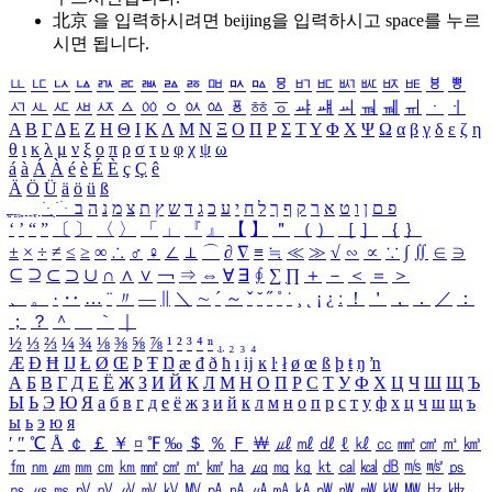
北京 을 입력하시려면
beijing
을 입력하시고 space를 누르
시면 됩니다.
ㅥ
ㅦ
ㅧ
ㅨ
ㅩ
ㅪ
ㅫ
ㅬ
ㅭ
ㅮ
ㅯ
ㅰ
ㅱ
ㅲ
ㅳ
ㅴ
ㅵ
ㅶ
ㅷ
ㅸ
ㅹ
ㅺ
ㅻ
ㅼ
ㅽ
ㅾ
ㅿ
ㆀ
ㆁ
ㆂ
ㆃ
ㆄ
ㆅ
ㆆ
ㆇ
ㆈ
ㆉ
ㆊ
ㆋ
ㆌ
ㆍ
ㆎ
Α
Β
Γ
Δ
Ε
Ζ
Η
Θ
Ι
Κ
Λ
Μ
Ν
Ξ
Ο
Π
Ρ
Σ
Τ
Υ
Φ
Χ
Ψ
Ω
α
β
γ
δ
ε
ζ
η
θ
ι
κ
λ
μ
ν
ξ
ο
π
ρ
σ
τ
υ
φ
χ
ψ
ω
á
à
Á
À
é
è
É
È
ç
Ç
ê
Ä
Ö
Ü
ä
ö
ü
ß
ְ
ֳ
ֲ
ֱ
ָ
ַ
ֵ
ֶ
ִ
ֹ
ּ
ֻ
ׂ
ׁ
ּ
ב
ה
נ
מ
צ
ת
ץ
ש
ד
ג
כ
ע
י
ח
ל
ך
ף
ק
ר
א
ט
ו
ן
ם
פ
‘
’
“
”
〔
〕
〈
〉
「
」
『
』
【
】
＂
（
）
［
］
｛
｝
±
×
÷
≠
≤
≥
∞
∴
♂
♀
∠
⊥
⌒
∂
∇
≡
≒
≪
≫
√
∽
∝
∵
∫
∬
∈
∋
⊆
⊇
⊂
⊃
∪
∩
∧
∨
￢
⇒
⇔
∀
∃
∮
∑
∏
＋
－
＜
＝
＞
、
。
·
‥
…
¨
〃
―
∥
＼
∼
´
～
ˇ
˘
˝
˚
˙
¸
˛
¡
¿
ː
！
＇
，
．
／
：
；
？
＾
＿
｀
｜
½
⅓
⅔
¼
¾
⅛
⅜
⅝
⅞
¹
²
³
⁴
ⁿ
₁
₂
₃
₄
Æ
Ð
Ħ
Ĳ
Ł
Ø
Œ
Þ
Ŧ
Ŋ
æ
đ
ð
ħ
ı
ĳ
ĸ
ŀ
ł
ø
œ
ß
þ
ŧ
ŋ
ŉ
А
Б
В
Г
Д
Е
Ё
Ж
З
И
Й
К
Л
М
Н
О
П
Р
С
Т
У
Ф
Х
Ц
Ч
Ш
Щ
Ъ
Ы
Ь
Э
Ю
Я
а
б
в
г
д
е
ё
ж
з
и
й
к
л
м
н
о
п
р
с
т
у
ф
х
ц
ч
ш
щ
ъ
ы
ь
э
ю
я
′
″
℃
Å
￠
￡
￥
¤
℉
‰
＄
％
Ｆ
￦
㎕
㎖
㎗
ℓ
㎘
㏄
㎣
㎤
㎥
㎦
㎙
㎚
㎛
㎜
㎝
㎞
㎟
㎠
㎡
㎢
㏊
㎍
㎎
㎏
㏏
㎈
㎉
㏈
㎧
㎨
㎰
㎱
㎲
㎳
㎴
㎵
㎶
㎷
㎸
㎹
㎀
㎁
㎂
㎃
㎄
㎺
㎻
㎽
㎾
㎿
㎐
㎑