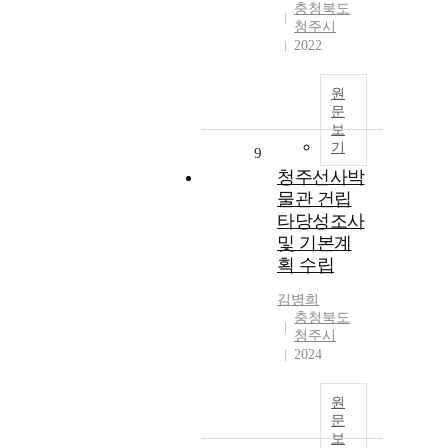
충청북도
청주시
2022
원
문
보
기
9
청주선사박
물관 건립
타당성조사
및 기본계
획 수립
김병희
충청북도
청주시
2024
원
문
보