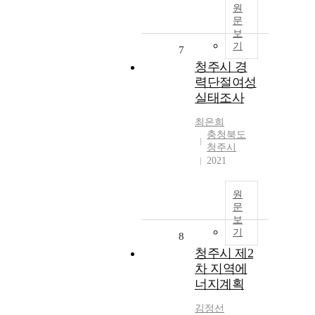
원
문
보
기
7
청주시 경
력단절여성
실태조사
최은희
충청북도
청주시
2021
원
문
보
기
8
청주시 제2
차 지역에
너지계획
김정선