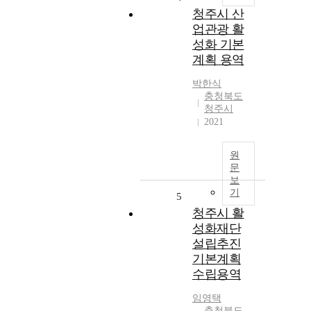
청주시 산
업관광 활
성화 기본
계획 용역
박한식
충청북도
청주시
2021
원
문
보
기
5
청주시 활
성화재단
설립추진
기본계획
수립용역
임영택
충청북도