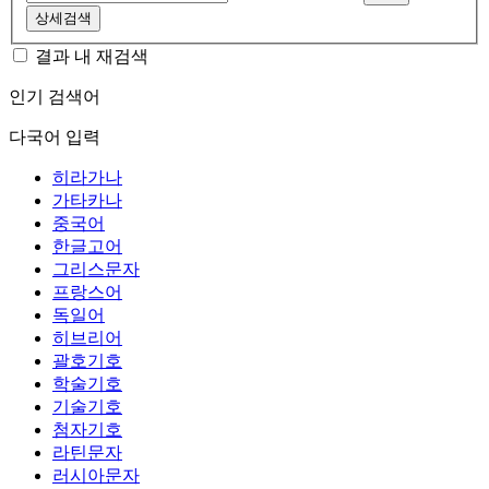
상세검색
결과 내 재검색
인기 검색어
다국어 입력
히라가나
가타카나
중국어
한글고어
그리스문자
프랑스어
독일어
히브리어
괄호기호
학술기호
기술기호
첨자기호
라틴문자
러시아문자