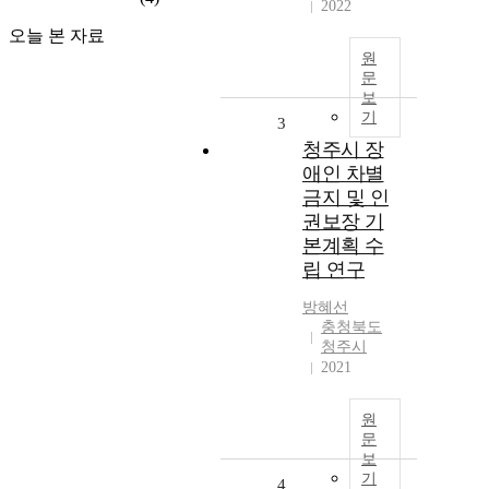
2022
오늘 본 자료
원
문
보
기
3
청주시 장
애인 차별
금지 및 인
권보장 기
본계획 수
립 연구
방혜선
충청북도
청주시
2021
원
문
보
기
4