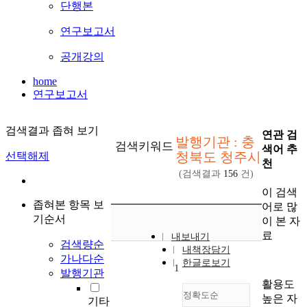
단행본
연구보고서
공개강의
home
연구보고서
검색결과 좁혀 보기
연관 검
발행기관 : 충
검색키워드
색어 추
청북도 청주시
선택해제
천
(검색결과
156
건)
이 검색
좁혀본 항목 보
어로 많
기순서
이 본 자
료
내보내기
검색량순
내책장담기
가나다순
한글로보기
1
발행기관
활용도
정확도순
높은 자
기타