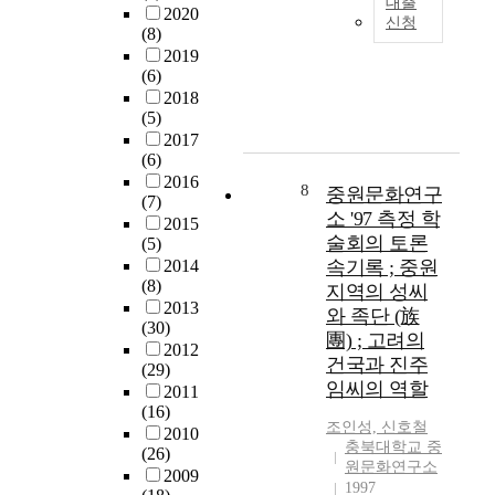
대출
그
구
2020
및
신청
러
-
(8)
는
고
나
본
2019
두
고
(6)
아
문
지
학
2018
직
참
역
연
(5)
중
고
역
구
2017
원
-
사
가
(6)
경
문
삼
2016
의
화
8
중원문화연구
국
(7)
행
콘
소 '97 측정 학
을
2015
정
텐
술회의 토론
중
(5)
치
츠
심
2014
속기록 ; 중원
소
의
(8)
으
지역의 성씨
가
지
2013
로
와 족단 (族
정
속
(30)
진
團) ; 고려의
확
가
2012
행
건국과 진주
히
능
(29)
되
어
임씨의 역할
한
2011
면
디
활
(16)
서
조인성, 신호철
에
용
2010
삼
충북대학교 중
있
(26)
방
국
원문화연구소
었
2009
안
의
1997
으