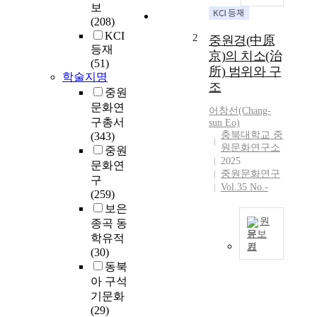
보
(208)
KCI
2
중원경(中原
등재
京)의 치소(治
(51)
所) 범위와 구
학술지명
조
중원
문화연
어창선(Chang-
구총서
sun Eo)
충북대학교 중
(343)
원문화연구소
중원
2025
문화연
중원문화연구
구
Vol.35 No.-
(259)
보은
원
종곡 동
문보
학유적
기
(30)
오
동북
늘
날
아 구석
중
기문화
원
(29)