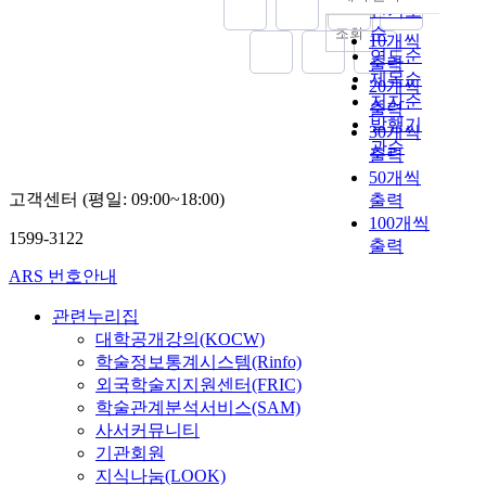
내림차순
되
s
인기도
.
났
었
e
순
조회
최
10개씩
으
는
o
연도순
근
출력
며
데
n
제목순
문
,
20개씩
,
g
저자순
헌
다
출력
해
(
발행기
으
층
30개씩
당
望
관순
로
적
출력
유
夷
중
역
50개씩
물
山
원
사
고객센터 (평일: 09:00~18:00)
출력
은
城
경
자
100개씩
당
,
의
산
1599-3122
출력
시
M
범
은
이
a
ARS 번호안내
위
풍
일
n
를
부
대
g
관련누리집
설
한
를
y
대학공개강의(KOCW)
정
스
기
i
학술정보통계시스템(Rinfo)
한
토
반
m
외국학술지지원센터(FRIC)
연
리
으
o
학술관계분석서비스(SAM)
구
텔
로
u
사서커뮤니티
는
링
성
n
상
기관회원
을
장
t
당
지식나눔(LOOK)
가
한
a