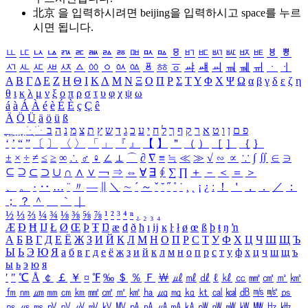
北京 을 입력하시려면
beijing
을 입력하시고 space를 누르
시면 됩니다.
ㅥ
ㅦ
ㅧ
ㅨ
ㅩ
ㅪ
ㅫ
ㅬ
ㅭ
ㅮ
ㅯ
ㅰ
ㅱ
ㅲ
ㅳ
ㅴ
ㅵ
ㅶ
ㅷ
ㅸ
ㅹ
ㅺ
ㅻ
ㅼ
ㅽ
ㅾ
ㅿ
ㆀ
ㆁ
ㆂ
ㆃ
ㆄ
ㆅ
ㆆ
ㆇ
ㆈ
ㆉ
ㆊ
ㆋ
ㆌ
ㆍ
ㆎ
Α
Β
Γ
Δ
Ε
Ζ
Η
Θ
Ι
Κ
Λ
Μ
Ν
Ξ
Ο
Π
Ρ
Σ
Τ
Υ
Φ
Χ
Ψ
Ω
α
β
γ
δ
ε
ζ
η
θ
ι
κ
λ
μ
ν
ξ
ο
π
ρ
σ
τ
υ
φ
χ
ψ
ω
á
à
Á
À
é
è
É
È
ç
Ç
ê
Ä
Ö
Ü
ä
ö
ü
ß
ְ
ֳ
ֲ
ֱ
ָ
ַ
ֵ
ֶ
ִ
ֹ
ּ
ֻ
ׂ
ׁ
ּ
ב
ה
נ
מ
צ
ת
ץ
ש
ד
ג
כ
ע
י
ח
ל
ך
ף
ק
ר
א
ט
ו
ן
ם
פ
‘
’
“
”
〔
〕
〈
〉
「
」
『
』
【
】
＂
（
）
［
］
｛
｝
±
×
÷
≠
≤
≥
∞
∴
♂
♀
∠
⊥
⌒
∂
∇
≡
≒
≪
≫
√
∽
∝
∵
∫
∬
∈
∋
⊆
⊇
⊂
⊃
∪
∩
∧
∨
￢
⇒
⇔
∀
∃
∮
∑
∏
＋
－
＜
＝
＞
、
。
·
‥
…
¨
〃
―
∥
＼
∼
´
～
ˇ
˘
˝
˚
˙
¸
˛
¡
¿
ː
！
＇
，
．
／
：
；
？
＾
＿
｀
｜
½
⅓
⅔
¼
¾
⅛
⅜
⅝
⅞
¹
²
³
⁴
ⁿ
₁
₂
₃
₄
Æ
Ð
Ħ
Ĳ
Ł
Ø
Œ
Þ
Ŧ
Ŋ
æ
đ
ð
ħ
ı
ĳ
ĸ
ŀ
ł
ø
œ
ß
þ
ŧ
ŋ
ŉ
А
Б
В
Г
Д
Е
Ё
Ж
З
И
Й
К
Л
М
Н
О
П
Р
С
Т
У
Ф
Х
Ц
Ч
Ш
Щ
Ъ
Ы
Ь
Э
Ю
Я
а
б
в
г
д
е
ё
ж
з
и
й
к
л
м
н
о
п
р
с
т
у
ф
х
ц
ч
ш
щ
ъ
ы
ь
э
ю
я
′
″
℃
Å
￠
￡
￥
¤
℉
‰
＄
％
Ｆ
￦
㎕
㎖
㎗
ℓ
㎘
㏄
㎣
㎤
㎥
㎦
㎙
㎚
㎛
㎜
㎝
㎞
㎟
㎠
㎡
㎢
㏊
㎍
㎎
㎏
㏏
㎈
㎉
㏈
㎧
㎨
㎰
㎱
㎲
㎳
㎴
㎵
㎶
㎷
㎸
㎹
㎀
㎁
㎂
㎃
㎄
㎺
㎻
㎽
㎾
㎿
㎐
㎑