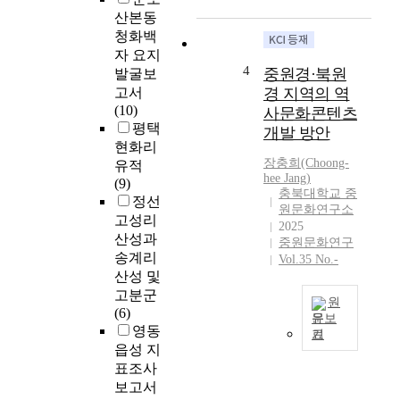
원
산본동
었
삼
청화백
다
국
.
자 요지
시
4
충
중원경·북원
발굴보
대
주
고서
경 지역의 역
철
를
(10)
사문화콘텐츠
기
중
평택
개발 방안
문
심
현화리
화
으
장충희(Choong-
유적
연
hee Jang)
로
(9)
구
충북대학교 중
그
정선
는
원문화연구소
일
고성리
4
2025
대
산성과
세
중원문화연구
를
송계리
기
Vol.35 No.-
아
산성 및
무
우
고분군
렵
원
르
(6)
의
문보
는
영동
백
기
중
중
제
읍성 지
원
원
문
표조사
경
경
화
보고서
은
(