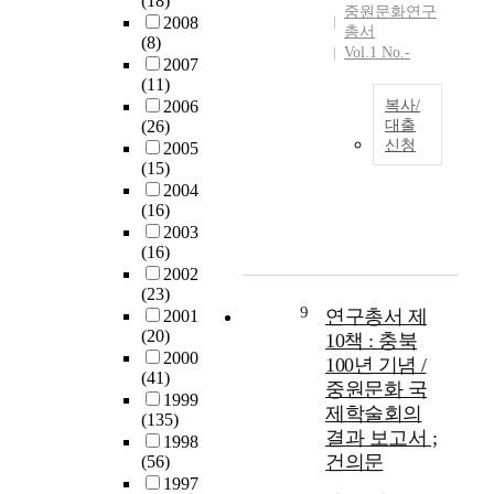
(18)
을
‘
중원문화연구
2008
며
제
총서
주
(8)
,
시
Vol.1 No.-
변
2007
도
하
지
(11)
시
기
역
2006
복사/
의
위
’
(26)
대출
구
해
은
신청
2005
-
조
고
소
(15)
본
는
유
외
2004
문
어
자
(16)
되
참
떠
원
2003
었
고
했
특
(16)
다
-
는
성
2002
.
지
을
(23)
최
에
분
9
연구총서 제
2001
근
대
석
(20)
10책 : 충북
조
한
하
2000
100년 기념 /
사
연
(41)
고
된
중원문화 국
구
1999
소
청
제학술회의
(135)
는
셜
주
결과 보고서 ;
1998
조
미
송
건의문
(56)
금
디
절
1997
더
어