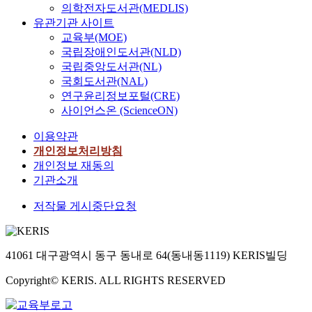
히
능
의학전자도서관(MEDLIS)
정
i
의
케
유관기관 사이트
치
n
미
하
교육부(MOE)
집
f
있
고
국립장애인도서관(NLD)
단
o
다
,
국립중앙도서관(NL)
의
r
.
내
국회도서관(NAL)
철
t
문
륙
연구윤리정보포털(CRE)
기
r
헌
교
사이언스온 (ScienceON)
문
e
으
차
화
s
로
로
이용약관
를
s
접
및
개인정보처리방침
이
)
근
산
개인정보 재동의
해
i
한
악
기관소개
하
s
중
관
는
l
원
문
저작물 게시중단요청
데
o
경
이
중
c
의
라
요
a
범
는
한
t
41061 대구광역시 동구 동내로 64(동내동1119) KERIS빌딩
위
입
지
e
와
지
표
d
Copyright© KERIS. ALL RIGHTS RESERVED
그
는
가
o
동
독
될
n
안