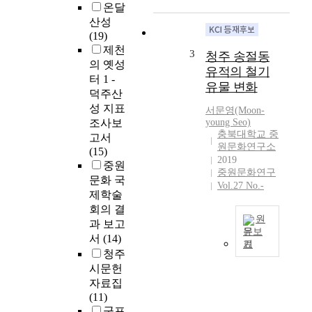
역
온달
사
산성
문
(19)
화
제천
3
청주 송절동
권
의 옛성
유적의 철기
의
터 1 -
유물 변화
용
덕주산
어
성 지표
서문영(Moon-
는
조사보
young Seo)
신
충북대학교 중
고서
라
원문화연구소
(15)
시
2019
중원
중원문화연구
대
문화 국
Vol.27 No.-
‘
제학술
中
회의 결
原
원
과 보고
京
문보
서
(14)
’
기
청
청주
에
주
시문헌
서
지
자료집
시
역
(11)
작
의
군포
되