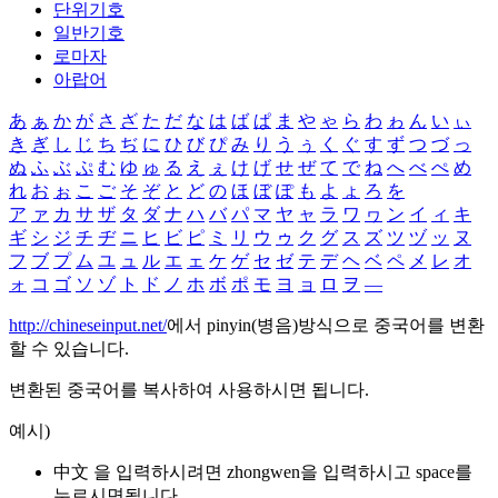
단위기호
일반기호
로마자
아랍어
あ
ぁ
か
が
さ
ざ
た
だ
な
は
ば
ぱ
ま
や
ゃ
ら
わ
ゎ
ん
い
ぃ
き
ぎ
し
じ
ち
ぢ
に
ひ
び
ぴ
み
り
う
ぅ
く
ぐ
す
ず
つ
づ
っ
ぬ
ふ
ぶ
ぷ
む
ゆ
ゅ
る
え
ぇ
け
げ
せ
ぜ
て
で
ね
へ
べ
ぺ
め
れ
お
ぉ
こ
ご
そ
ぞ
と
ど
の
ほ
ぼ
ぽ
も
よ
ょ
ろ
を
ア
ァ
カ
サ
ザ
タ
ダ
ナ
ハ
バ
パ
マ
ヤ
ャ
ラ
ワ
ヮ
ン
イ
ィ
キ
ギ
シ
ジ
チ
ヂ
ニ
ヒ
ビ
ピ
ミ
リ
ウ
ゥ
ク
グ
ス
ズ
ツ
ヅ
ッ
ヌ
フ
ブ
プ
ム
ユ
ュ
ル
エ
ェ
ケ
ゲ
セ
ゼ
テ
デ
ヘ
ベ
ペ
メ
レ
オ
ォ
コ
ゴ
ソ
ゾ
ト
ド
ノ
ホ
ボ
ポ
モ
ヨ
ョ
ロ
ヲ
―
http://chineseinput.net/
에서 pinyin(병음)방식으로 중국어를 변환
할 수 있습니다.
변환된 중국어를 복사하여 사용하시면 됩니다.
예시)
中文 을 입력하시려면
zhongwen
을 입력하시고 space를
누르시면됩니다.