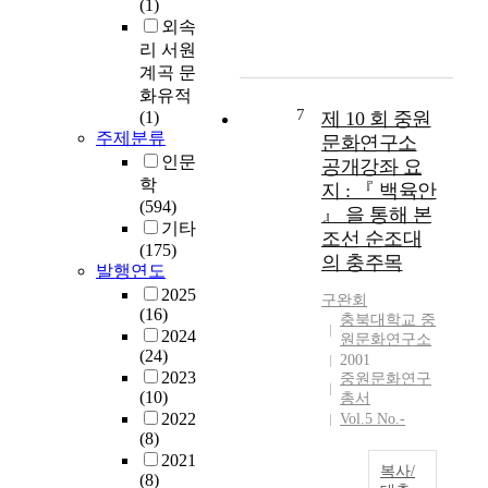
(1)
력
중
츠
외속
확
원
활
리 서원
대
경
용
계곡 문
과
의
이
정
화유적
실
미
7
에
(1)
제 10 회 중원
체
흡
주제분류
더
문화연구소
가
하
욱
인문
공개강좌 요
조
고
많
학
지 : 『 백육안
금
대
은
(594)
』 을 통해 본
씩
중
관
기타
드
조선 순조대
인
심
(175)
러
식
의 충주목
을
발행연도
나
반
기
2025
구완회
게
영
울
(16)
충북대학교 중
된
도
였
2024
원문화연구소
점
부
(24)
다
2001
은
족
2023
.
중원문화연구
다
하
(10)
총서
한
행
다
2022
Vol.5 No.-
국
이
.
(8)
고
다
본
2021
대
복사/
.
연
(8)
사