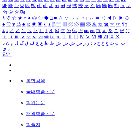
㎒
㎓
㎔
Ω
㏀
㏁
㎊
㎋
㎌
㏖
㏅
㎭
㎮
㎯
㏛
㎩
㎪
㎫
㎬
㏝
㏐
㏓
㏃
㏉
㏜
㏆
§
※
☆
★
○
●
◎
◇
◆
□
■
△
▽
→
←
↑
↓
↔
〓
◁
◀
▷
▶
♤
♠
♡
♥
♧
♣
⊙
◈
▣
◐
◑
▒
▤
▥
▨
▧
▦
▩
♨
☏
☎
☜
☞
¶
†
‡
↕
↗
↙
↖
↘
♭
♩
♪
♬
㉿
㈜
№
㏇
™
㏂
㏘
℡
＃
＆
＊
＠
ª
º
ⅰ
ⅱ
ⅲ
ⅳ
ⅴ
ⅵ
ⅶ
ⅷ
ⅸ
ⅹ
Ⅰ
Ⅱ
Ⅲ
Ⅳ
Ⅴ
Ⅵ
Ⅶ
Ⅷ
Ⅸ
Ⅹ
ا
ب
ت
ث
ج
ح
خ
د
ذ
ر
ز
س
ش
ص
ض
ط
ظ
ع
غ
ف
ق
ک
ل
م
ن
ه
و
ی
닫기
통합검색
국내학술논문
학위논문
해외학술논문
학술지