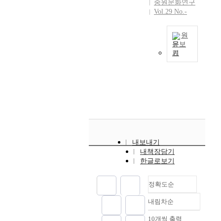
으
중원문화연구
과
유
Vol.29 No.-
로
중
구
중
원
가
원
경
원
종
경
·
문보
합
의
북
기
되
E
치
원
어
u
소
경
주
m
를
을
목
s
규
연
된
e
명
계
다
o
하
활
.
n
기
용
철
g
위
하
기
M
한
면
내보내기
유
a
연
시
내책장담기
물
n
구
너
한글로보기
역
g
가
지
시
y
중
효
정확도순
고
i
심
과
루
s
이
가
내림차순
출
정확도
a
었
나
토
n
순
10개씩 출력
다
타