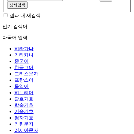
상세검색
결과 내 재검색
인기 검색어
다국어 입력
히라가나
가타카나
중국어
한글고어
그리스문자
프랑스어
독일어
히브리어
괄호기호
학술기호
기술기호
첨자기호
라틴문자
러시아문자