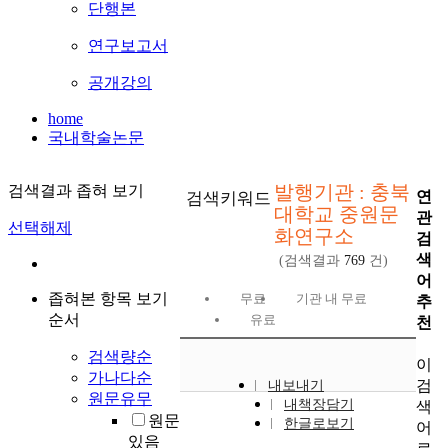
단행본
연구보고서
공개강의
home
국내학술논문
발행기관 : 충북
검색결과 좁혀 보기
연
검색키워드
대학교 중원문
관
선택해제
화연구소
검
색
(검색결과
769
건)
어
좁혀본 항목 보기
무료
기관 내 무료
추
순서
유료
천
검색량순
이
가나다순
검
내보내기
원문유무
내책장담기
색
원문
한글로보기
어
있음