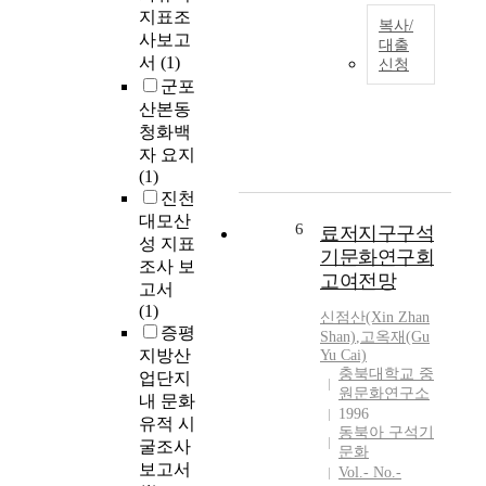
의
지
청
지표조
복사/
행
역
주
사보고
대출
정
으
지
서
(1)
신청
수
로
-
역
군포
도
풍
본
의
산본동
로
부
문
정
청화백
역
한
참
치
자 요지
할
역
고
집
(1)
을
사
-
단
진천
하
문
보
대모산
였
화
6
료저지구구석
다
성 지표
다
유
백
기문화연구회
.
조사 보
산
제
고여전망
조
고서
을
의
사
(1)
지
신점산(Xin Zhan
진
자
증평
녔
Shan)
,
고옥재(Gu
출
료
으
지방산
Yu Cai)
시
가
충북대학교 중
나
업단지
점
원문화연구소
축
현
내 문화
또
1996
적
대
유적 시
는
동북아 구석기
되
적
굴조사
지
문화
면
콘
보고서
배
Vol.- No.-
서
텐