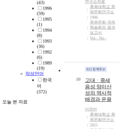
동
연구소자료
(43)
시
텍
유
충북대학교 중
1996
간
스
원문화연구소
적
(59)
이
트
1996
은
1995
필
마
중원문화 국제
지
(1)
요
이
학술회의 결과
금
1994
할
보고서
닝
(8)
까
것
Vol.- No.-
으
1993
지
으
로
(36)
발
로
대
1992
굴
보
중
(6)
된
인
인
1989
다
다
식
(19)
른
.
을
작성언어
유
그
파
10
한국
고대ㆍ중세
적
동
악
어
음성 망이산
에
안
하
(372)
성의 역사적
비
고
였
해
배경과 운용
고
오늘 본 자료
다
여
학
.
이정빈
러
적
연
충북대학교 중
성
접
구
원문화연구소
격
근
결
2021
의