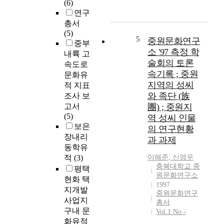
의
(6)
신
충
확
연구
라
주
산
총서
의
)
과
(5)
한
과
5
중원문화연구
관
중부
강
북
소 '97 측정 학
련
내륙 고
유
원
하
술회의 토론
속도로
적
경
여
속기록 ; 중원
문화유
진
(
이
지역의 성씨
적 지표
출
원
해
와 족단 (族
조사 보
을
주
되
고서
團) ; 중원지
위
)
어
(5)
한
역 성씨 인물
은
왔
보은
전
통
의 연구현황
다
략
장내리
일
과 과제
.
적
동학유
신
지
요
라
적
(3)
이해준, 신영우
금
충
충북대학교 중
5
평택
까
원문화연구소
지
소
현화 택
지
1997
이
경
지개발
의
중원문화연구
자
중
사업지
연
총서
제
핵
구내 문
구
Vol.1 No.-
2
심
화유적
는