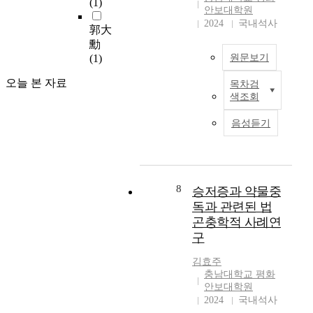
(1)
a
안보대학원
o
라
e
c
2
p
2024
국내석사
n
대
c
h
0
郭大
e
s
한
i
e
2
勳
r
t
민
e
m
3
(1)
원문보기
s
r
국
s
i
,
o
u
은
a
c
오늘 본 자료
a
목차검
I
n
c
「
n
a
t
색조회
n
t
t
국
d
l
o
r
h
t
민
s
p
음성듣기
t
e
e
h
보
o
r
a
c
i
e
호
u
e
l
e
m
s
와
r
c
o
n
p
c
공
c
u
f
t
8
승저증과 약물중
a
e
공
e
r
1
y
c
독과 관련된 법
n
안
o
s
1
e
t
곤충학적 사례연
e
전
f
o
s
a
o
a
을
h
r
구
a
r
n
n
위
a
i
n
s
D
김효주
d
한
i
n
c
,
N
충남대학교 평화
h
테
r
v
t
a
안보대학원
A
a
러
a
o
i
s
2024
국내석사
a
s
방
n
l
o
c