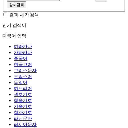
상세검색
결과 내 재검색
인기 검색어
다국어 입력
히라가나
가타카나
중국어
한글고어
그리스문자
프랑스어
독일어
히브리어
괄호기호
학술기호
기술기호
첨자기호
라틴문자
러시아문자