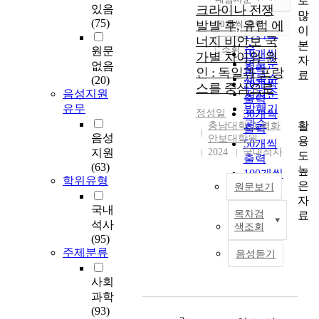
로
정확도
있음
크라이나 전쟁
많
순
(75)
발발 후, 유럽 에
10개씩 출력
내림차순
이
인기도
너지 비안보 국
본
순
조회
원문
10개씩
가별 차이와 원
자
연도순
없음
출력
인 : 독일과 프랑
료
제목순
(20)
20개씩
스를 중심으로
음성지원
저자순
출력
유무
발행기
정성일
30개씩
관순
활
충남대학교 평화
출력
음성
안보대학원
용
50개씩
지원
2024
국내석사
도
출력
(63)
높
100개씩
학위유형
은
원문보기
출력
자
국내
목차검
료
I
석사
색조회
n
(95)
2
주제분류
음성듣기
0
2
사회
2
과학
,
(93)
E