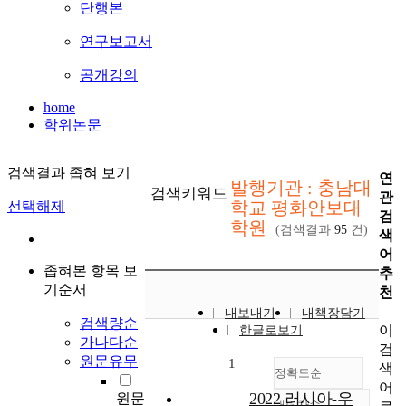
단행본
연구보고서
공개강의
home
학위논문
검색결과 좁혀 보기
연
발행기관 : 충남대
검색키워드
관
학교 평화안보대
선택해제
검
학원
(검색결과
95
건)
색
어
좁혀본 항목 보
추
기순서
천
내보내기
내책장담기
검색량순
이
한글로보기
가나다순
검
원문유무
1
색
정확도순
어
2022 러시아-우
원문
내림차순