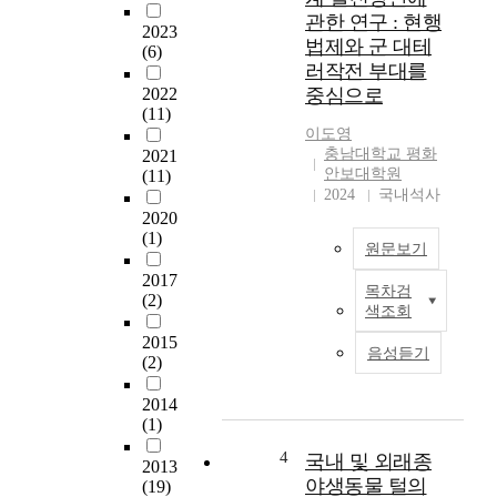
i
p
관한 연구 : 현행
2023
o
r
법제와 군 대테
(6)
l
e
러작전 부대를
o
c
2022
중심으로
g
e
(11)
i
d
이도영
c
e
충남대학교 평화
2021
a
n
안보대학원
(11)
l
t
2024
국내석사
e
e
2020
v
d
(1)
원문보기
i
p
d
h
2017
목차검
e
테
(2)
e
색조회
n
러
n
2015
c
는
o
음성듣기
(2)
e
전
m
f
세
e
2014
o
계
n
(1)
u
적
o
n
으
n
4
국내 및 외래종
2013
d
로
o
야생동물 털의
(19)
a
꾸