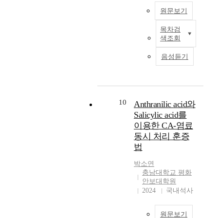
n
s
e
l
c
일
r
o
e
원문보기
a
e
l
s
부
s
n
r
f
n
e
.
터
a
o
목차검
g
o
L
a
c
색조회
C
전
m
f
y
r
e
c
t
u
면
p
m
-
e
a
q
i
음성듣기
r
시
l
e
r
n
t
u
n
r
행
e
t
e
s
h
i
g
e
하
s
h
l
i
e
r
a
n
고
o
a
a
c
r
e
n
t
,
f
m
t
s
i
10
d
Anthranilic acid와
d
l
국
w
p
e
c
s
t
Salicylic acid를
e
y
가
i
h
d
i
a
h
이용한 CA-염료
x
,
방
l
e
s
e
m
r
t
동시 처리 훈증
t
위
d
t
a
n
a
o
r
법
h
의
a
a
n
c
t
u
a
e
중
n
m
c
e
e
g
c
박소연
b
추
i
i
t
t
r
h
충남대학교 평화
t
l
역
m
n
i
h
i
v
안보대학원
i
o
할
a
e
o
a
a
a
2024
국내석사
n
o
을
l
.
n
t
l
r
g
d
하
h
A
s
s
c
i
D
s
는
a
p
원문보기
s
t
o