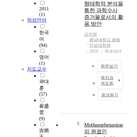
f
형태학적 분석을
t
준
e
2011
통한 과학수사
c
히
n
(1)
증거물로서의 활
r
증
e
작성언어
용 방안
i
가
r
m
하
g
한국
김지영
e
고
y
어
충남대학교 평화
a
있
i
(94)
안보대학원
n
으
n
2024
국내석사
d
며
s
영어
d
한
e
(1)
원문보기
e
국
c
지도교수
a
도
u
목차검
t
북
T
r
곽대
색조회
h
한
h
i
훈
s
의
e
t
(57)
음성듣기
c
군
s
y
e
사
t
.
崔盛
n
적
u
A
雲
e
·
d
f
(9)
s
비
y
t
5
Methamphetamine
,
군
w
e
吉炳
의 원료인
b
사
a
r
玉