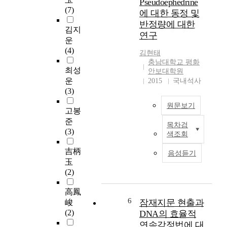
Pseudoephedrine
l
적
s
t
(7)
에 대한 동정 및
o
도
c
h
반정량에 대한
o
발
o
e
김지
연구
d
과
n
R
운
i
외
d
u
(4)
김현태
s
국
u
s
충남대학교 평화
a
인
c
s
최성
안보대학원
v
의
t
i
운
2015
국내석사
e
유
e
a
(3)
r
입
d
-
원문보기
y
,
t
U
고봉
v
사
o
k
준
목차검
a
회
s
P
r
(3)
색조회
l
부
e
s
a
u
적
c
e
i
吉柄
음성듣기
a
응
u
u
n
玉
b
자
r
d
e
(2)
l
에
e
o
W
e
의
b
e
a
高鳳
e
한
a
p
r
6
잠재지문 현출과
峻
v
반
s
h
o
(2)
DNA의 효율적
i
사
i
e
n
연속감정법에 대