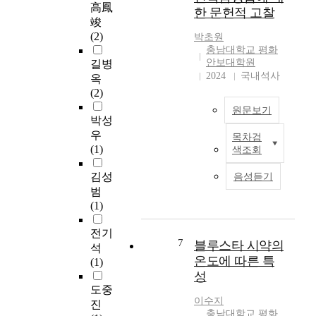
d
회
c
d
F
高鳳
한 문헌적 고찰
e
적
d
r
e
竣
n
자
a
i
b
(2)
박초원
c
생
t
n
r
충남대학교 평화
e
테
a
e
u
안보대학원
길병
t
러
f
(
a
2024
국내석사
옥
h
등
o
P
r
(2)
a
의
r
S
y
원문보기
t
위
e
E
2
박성
c
협
s
)
4
우
목차검
E
a
이
t
i
,
(1)
색조회
x
n
지
i
s
u
p
b
속
m
t
n
김성
음성듣기
e
e
증
a
h
t
범
r
u
가
t
e
i
(1)
i
s
하
i
c
l
m
e
고
n
r
J
전기
e
7
d
있
g
i
블루스타 시약의
u
석
n
t
다
t
t
n
온도에 따른 특
(1)
t
o
.
h
i
e
성
a
r
이
e
c
2
도중
l
e
에
s
a
1
이수지
진
p
c
따
p
l
충남대학교 평화
,