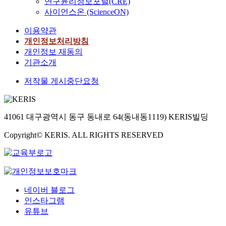
연구윤리정보포털(CRE)
r
s
i
i
n
전
r
n
r
d
t
s
사이언스온 (ScienceON)
c
s
v
을
e
a
i
t
o
u
a
s
e
기
e
n
c
이용약관
o
u
r
t
t
s
하
m
d
e
r
개인정보처리방침
s
f
e
u
t
고
o
s
c
e
개인정보 재동의
e
a
d
d
i
있
r
e
a
v
i
c
기관소개
,
y
g
다
p
m
p
e
n
e
a
,
a
.
h
i
s
저작물 게시중단요청
a
s
s
n
f
t
o
-
.
l
e
m
d
r
o
「
l
q
T
l
c
a
d
o
r
테
o
u
h
a
t
k
a
41061 대구광역시 동구 동내로 64(동내동1119) KERIS빌딩
m
s
러
g
a
i
t
i
i
m
t
a
방
i
n
s
e
n
n
a
Copyright© KERIS. ALL RIGHTS RESERVED
h
n
지
c
t
c
n
f
g
g
e
d
법
a
i
o
t
o
i
e
a
c
」
l
t
u
f
r
t
s
p
o
시
f
a
l
i
m
d
t
p
r
행
a
t
d
n
a
i
o
e
네이버 블로그
o
초
c
i
h
g
t
f
c
a
n
기
t
v
인스타그램
u
e
i
f
r
r
e
에
o
e
유튜브
r
r
o
i
i
a
r
우
r
d
t
p
n
c
m