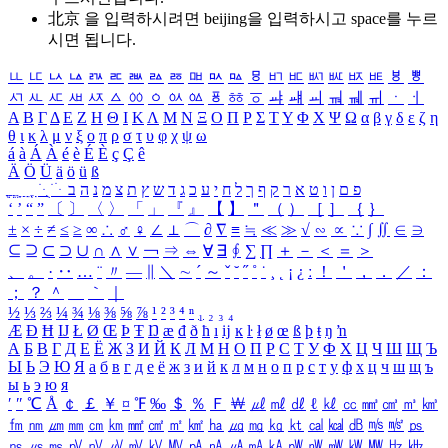
北京 을 입력하시려면
beijing
을 입력하시고 space를 누르
시면 됩니다.
ㅥ
ㅦ
ㅧ
ㅨ
ㅩ
ㅪ
ㅫ
ㅬ
ㅭ
ㅮ
ㅯ
ㅰ
ㅱ
ㅲ
ㅳ
ㅴ
ㅵ
ㅶ
ㅷ
ㅸ
ㅹ
ㅺ
ㅻ
ㅼ
ㅽ
ㅾ
ㅿ
ㆀ
ㆁ
ㆂ
ㆃ
ㆄ
ㆅ
ㆆ
ㆇ
ㆈ
ㆉ
ㆊ
ㆋ
ㆌ
ㆍ
ㆎ
Α
Β
Γ
Δ
Ε
Ζ
Η
Θ
Ι
Κ
Λ
Μ
Ν
Ξ
Ο
Π
Ρ
Σ
Τ
Υ
Φ
Χ
Ψ
Ω
α
β
γ
δ
ε
ζ
η
θ
ι
κ
λ
μ
ν
ξ
ο
π
ρ
σ
τ
υ
φ
χ
ψ
ω
á
à
Á
À
é
è
É
È
ç
Ç
ê
Ä
Ö
Ü
ä
ö
ü
ß
ְ
ֳ
ֲ
ֱ
ָ
ַ
ֵ
ֶ
ִ
ֹ
ּ
ֻ
ׂ
ׁ
ּ
ב
ה
נ
מ
צ
ת
ץ
ש
ד
ג
כ
ע
י
ח
ל
ך
ף
ק
ר
א
ט
ו
ן
ם
פ
‘
’
“
”
〔
〕
〈
〉
「
」
『
』
【
】
＂
（
）
［
］
｛
｝
±
×
÷
≠
≤
≥
∞
∴
♂
♀
∠
⊥
⌒
∂
∇
≡
≒
≪
≫
√
∽
∝
∵
∫
∬
∈
∋
⊆
⊇
⊂
⊃
∪
∩
∧
∨
￢
⇒
⇔
∀
∃
∮
∑
∏
＋
－
＜
＝
＞
、
。
·
‥
…
¨
〃
―
∥
＼
∼
´
～
ˇ
˘
˝
˚
˙
¸
˛
¡
¿
ː
！
＇
，
．
／
：
；
？
＾
＿
｀
｜
½
⅓
⅔
¼
¾
⅛
⅜
⅝
⅞
¹
²
³
⁴
ⁿ
₁
₂
₃
₄
Æ
Ð
Ħ
Ĳ
Ł
Ø
Œ
Þ
Ŧ
Ŋ
æ
đ
ð
ħ
ı
ĳ
ĸ
ŀ
ł
ø
œ
ß
þ
ŧ
ŋ
ŉ
А
Б
В
Г
Д
Е
Ё
Ж
З
И
Й
К
Л
М
Н
О
П
Р
С
Т
У
Ф
Х
Ц
Ч
Ш
Щ
Ъ
Ы
Ь
Э
Ю
Я
а
б
в
г
д
е
ё
ж
з
и
й
к
л
м
н
о
п
р
с
т
у
ф
х
ц
ч
ш
щ
ъ
ы
ь
э
ю
я
′
″
℃
Å
￠
￡
￥
¤
℉
‰
＄
％
Ｆ
￦
㎕
㎖
㎗
ℓ
㎘
㏄
㎣
㎤
㎥
㎦
㎙
㎚
㎛
㎜
㎝
㎞
㎟
㎠
㎡
㎢
㏊
㎍
㎎
㎏
㏏
㎈
㎉
㏈
㎧
㎨
㎰
㎱
㎲
㎳
㎴
㎵
㎶
㎷
㎸
㎹
㎀
㎁
㎂
㎃
㎄
㎺
㎻
㎽
㎾
㎿
㎐
㎑