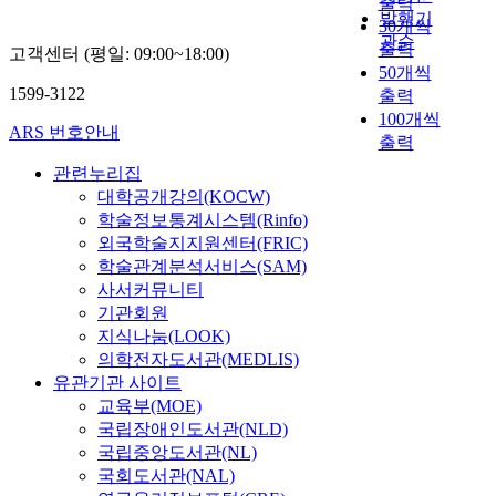
출력
o
러
a
p
l
y
l
f
s
발행기
y
30개씩
d
활
m
i
s
u
y
e
h
관순
z
출력
m
동
p
d
a
고객센터 (평일: 09:00~18:00)
s
o
,
a
e
a
훈
l
a
50개씩
n
e
r
b
v
d
1599-3122
i
령
e
n
출력
c
d
e
u
e
,
n
」
s
d
t
100개씩
a
c
t
b
ARS 번호안내
a
l
을
w
e
i
출력
s
o
i
e
n
y
제
e
a
o
a
l
t
c
관련누리집
d
u
정
r
s
n
n
o
h
o
대학공개강의(KOCW)
s
s
하
e
y
s
e
g
a
m
학술정보통계시스템(Rinfo)
u
e
여
a
i
,
f
i
s
e
외국학술지지원센터(FRIC)
m
d
시
n
d
a
f
c
a
m
학술관계분석서비스(SAM)
m
b
행
a
e
n
e
a
s
o
a
사서커뮤니티
y
하
l
n
d
c
l
e
r
r
기관회원
f
며
y
t
c
t
l
m
e
i
지식나눔(LOOK)
o
국
z
i
r
i
y
i
s
z
의학전자도서관(MEDLIS)
r
가
e
f
u
v
i
-
o
e
e
테
d
i
유관기관 사이트
d
e
n
p
p
d
n
러
f
c
교육부(MOE)
e
m
o
o
h
i
s
대
o
a
o
국립장애인도서관(NLD)
e
r
r
i
n
i
응
r
t
i
국립중앙도서관(NL)
t
d
o
s
t
c
에
t
i
l
h
국회도서관(NAL)
e
u
t
h
i
만
h
o
p
o