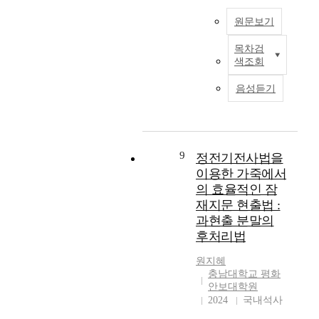
n
i
지
d
v
n
r
a
n
법
f
e
s
원문보기
i
l
d
」
u
d
w
m
y
i
(
r
i
목차검
e
F
i
s
색조회
v
이
e
n
r
o
n
i
i
하
v
t
e
r
a
s
음성듣기
d
「
i
h
a
e
l
i
u
테
d
e
g
n
i
n
a
러
e
i
r
s
n
t
l
방
n
l
e
i
f
h
c
지
c
l
e
c
9
o
정전기전사법을
e
h
법
e
e
d
e
r
이용한 가죽에서
p
a
」
.
g
,
n
m
의 효율적인 잠
r
r
)
T
a
m
t
a
o
재지문 현출법 :
a
을
h
l
a
o
t
c
과현출 분말의
c
2
i
p
i
m
i
e
t
0
r
r
후처리법
n
o
o
s
e
1
t
o
l
l
n
s
원지혜
r
6
y
d
y
o
h
o
충남대학교 평화
i
년
-
u
o
g
a
안보대학원
f
s
6
f
c
n
y
s
2024
국내석사
c
t
월
o
t
e
i
b
o
i
4
u
i