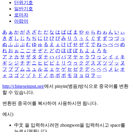
단위기호
일반기호
로마자
아랍어
あ
ぁ
か
が
さ
ざ
た
だ
な
は
ば
ぱ
ま
や
ゃ
ら
わ
ゎ
ん
い
ぃ
き
ぎ
し
じ
ち
ぢ
に
ひ
び
ぴ
み
り
う
ぅ
く
ぐ
す
ず
つ
づ
っ
ぬ
ふ
ぶ
ぷ
む
ゆ
ゅ
る
え
ぇ
け
げ
せ
ぜ
て
で
ね
へ
べ
ぺ
め
れ
お
ぉ
こ
ご
そ
ぞ
と
ど
の
ほ
ぼ
ぽ
も
よ
ょ
ろ
を
ア
ァ
カ
サ
ザ
タ
ダ
ナ
ハ
バ
パ
マ
ヤ
ャ
ラ
ワ
ヮ
ン
イ
ィ
キ
ギ
シ
ジ
チ
ヂ
ニ
ヒ
ビ
ピ
ミ
リ
ウ
ゥ
ク
グ
ス
ズ
ツ
ヅ
ッ
ヌ
フ
ブ
プ
ム
ユ
ュ
ル
エ
ェ
ケ
ゲ
セ
ゼ
テ
デ
ヘ
ベ
ペ
メ
レ
オ
ォ
コ
ゴ
ソ
ゾ
ト
ド
ノ
ホ
ボ
ポ
モ
ヨ
ョ
ロ
ヲ
―
http://chineseinput.net/
에서 pinyin(병음)방식으로 중국어를 변환
할 수 있습니다.
변환된 중국어를 복사하여 사용하시면 됩니다.
예시)
中文 을 입력하시려면
zhongwen
을 입력하시고 space를
누르시면됩니다.