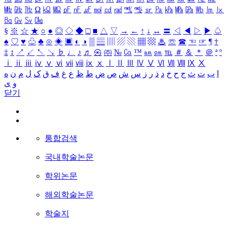
㎒
㎓
㎔
Ω
㏀
㏁
㎊
㎋
㎌
㏖
㏅
㎭
㎮
㎯
㏛
㎩
㎪
㎫
㎬
㏝
㏐
㏓
㏃
㏉
㏜
㏆
§
※
☆
★
○
●
◎
◇
◆
□
■
△
▽
→
←
↑
↓
↔
〓
◁
◀
▷
▶
♤
♠
♡
♥
♧
♣
⊙
◈
▣
◐
◑
▒
▤
▥
▨
▧
▦
▩
♨
☏
☎
☜
☞
¶
†
‡
↕
↗
↙
↖
↘
♭
♩
♪
♬
㉿
㈜
№
㏇
™
㏂
㏘
℡
＃
＆
＊
＠
ª
º
ⅰ
ⅱ
ⅲ
ⅳ
ⅴ
ⅵ
ⅶ
ⅷ
ⅸ
ⅹ
Ⅰ
Ⅱ
Ⅲ
Ⅳ
Ⅴ
Ⅵ
Ⅶ
Ⅷ
Ⅸ
Ⅹ
ا
ب
ت
ث
ج
ح
خ
د
ذ
ر
ز
س
ش
ص
ض
ط
ظ
ع
غ
ف
ق
ک
ل
م
ن
ه
و
ی
닫기
통합검색
국내학술논문
학위논문
해외학술논문
학술지