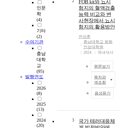
2
FOB kit와 뇨시
U
험지의 혈액검출
인문
m
학
능력 비교와 변
e
(4)
사현장에서 뇨시
m
험지의 활용방안
b
기타
e
(2)
전성훈
r
수여기관
충남대학교 평화
s
안보대학원
t
2024
국내석사
충남
a
대학
t
교
원문보기
e
(95)
s
발행연도
목차검
A
f
색조회
m
a
2026
o
c
(8)
음성듣기
n
e
g
d
2025
t
a
(13)
h
n
e
u
2024
3
국가 테러대응체
b
(20)
n
계 발전방안에