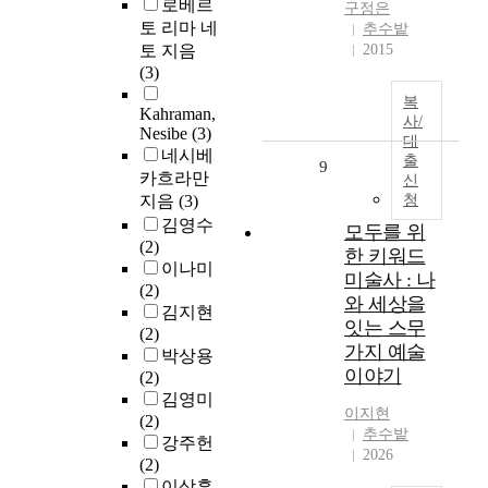
로베르
구정은
토 리마 네
추수밭
토 지음
2015
(3)
복
Kahraman,
사/
Nesibe
(3)
대
네시베
출
9
카흐라만
신
지음
(3)
청
김영수
모두를 위
(2)
한 키워드
이나미
미술사 : 나
(2)
와 세상을
김지현
잇는 스무
(2)
가지 예술
박상용
이야기
(2)
김영미
이지현
(2)
추수밭
강주헌
2026
(2)
이상훈