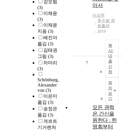
강모림
아서
(3)
이채윤
이성주
(3)
추수밭 청
이채윤
림출판
지음
(3)
2019
배진아
옮김
(3)
복
김태권
사/
그림
(3)
대
출
차마리
7
신
(3)
청
Schönburg,
목
Alexander
차
von
(3)
보
이은미
기
옮김
(3)
모든 권력
송정은
은 간신을
옮김
(3)
원한다 : 한
게르트
명회부터
기거렌처