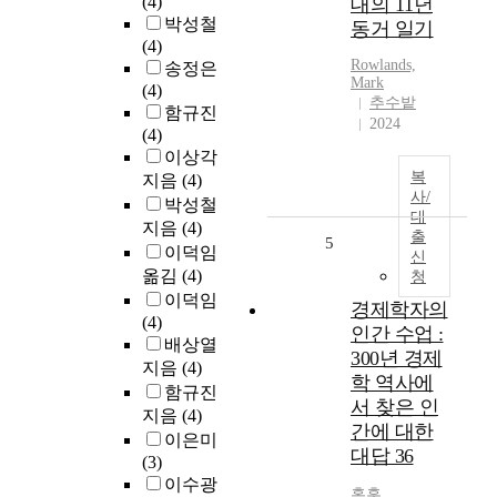
(4)
대의 11년
박성철
동거 일기
(4)
Rowlands,
송정은
Mark
(4)
추수밭
함규진
2024
(4)
이상각
복
지음
(4)
사/
박성철
대
지음
(4)
출
5
이덕임
신
옮김
(4)
청
이덕임
경제학자의
(4)
인간 수업 :
배상열
300년 경제
지음
(4)
학 역사에
함규진
서 찾은 인
지음
(4)
간에 대한
이은미
대답 36
(3)
이수광
홍훈