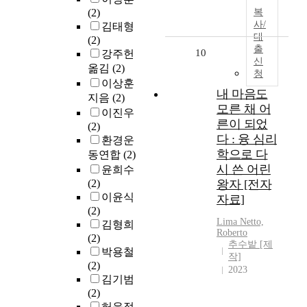
(2)
복
사/
김태형
대
(2)
출
10
강주헌
신
옮김
(2)
청
이상훈
내 마음도
지음
(2)
모른 채 어
이진우
른이 되었
(2)
다 : 융 심리
환경운
학으로 다
동연합
(2)
시 쓴 어린
윤희수
(2)
왕자 [전자
이윤식
자료]
(2)
Lima Netto,
김형희
Roberto
(2)
추수밭 [제
박용철
작]
(2)
2023
김기범
(2)
허윤정