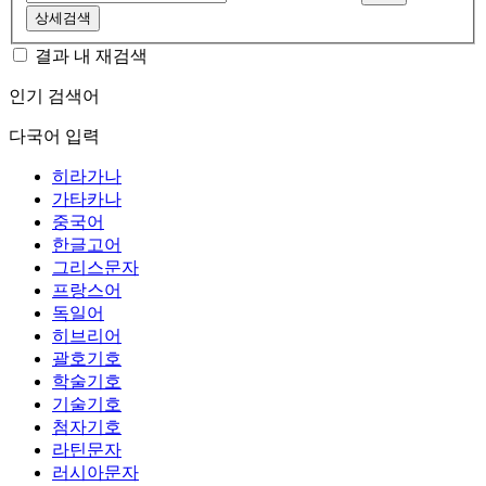
상세검색
결과 내 재검색
인기 검색어
다국어 입력
히라가나
가타카나
중국어
한글고어
그리스문자
프랑스어
독일어
히브리어
괄호기호
학술기호
기술기호
첨자기호
라틴문자
러시아문자