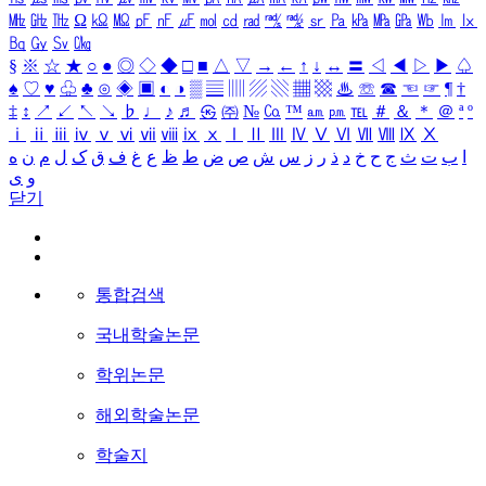
㎒
㎓
㎔
Ω
㏀
㏁
㎊
㎋
㎌
㏖
㏅
㎭
㎮
㎯
㏛
㎩
㎪
㎫
㎬
㏝
㏐
㏓
㏃
㏉
㏜
㏆
§
※
☆
★
○
●
◎
◇
◆
□
■
△
▽
→
←
↑
↓
↔
〓
◁
◀
▷
▶
♤
♠
♡
♥
♧
♣
⊙
◈
▣
◐
◑
▒
▤
▥
▨
▧
▦
▩
♨
☏
☎
☜
☞
¶
†
‡
↕
↗
↙
↖
↘
♭
♩
♪
♬
㉿
㈜
№
㏇
™
㏂
㏘
℡
＃
＆
＊
＠
ª
º
ⅰ
ⅱ
ⅲ
ⅳ
ⅴ
ⅵ
ⅶ
ⅷ
ⅸ
ⅹ
Ⅰ
Ⅱ
Ⅲ
Ⅳ
Ⅴ
Ⅵ
Ⅶ
Ⅷ
Ⅸ
Ⅹ
ا
ب
ت
ث
ج
ح
خ
د
ذ
ر
ز
س
ش
ص
ض
ط
ظ
ع
غ
ف
ق
ک
ل
م
ن
ه
و
ی
닫기
통합검색
국내학술논문
학위논문
해외학술논문
학술지