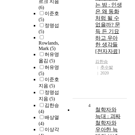
르크 지음
는 밤 : 인생
(6)
은 왜 동화
이준호
처럼 될 수
(5)
없을까? 문
정명섭
득 든 기묘
(5)
하고 우아
Rowlands,
한 생각들
Mark
(5)
[전자자료]
허유영
옮김
(5)
김한승
허유영
추수밭
(5)
2020
이준호
지음
(5)
정명섭
지음
(5)
김한승
4
철학자와
(4)
늑대 : 괴짜
배상열
철학자와
(4)
우아한 늑
이상각