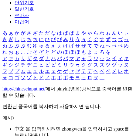
단위기호
일반기호
로마자
아랍어
あ
ぁ
か
が
さ
ざ
た
だ
な
は
ば
ぱ
ま
や
ゃ
ら
わ
ゎ
ん
い
ぃ
き
ぎ
し
じ
ち
ぢ
に
ひ
び
ぴ
み
り
う
ぅ
く
ぐ
す
ず
つ
づ
っ
ぬ
ふ
ぶ
ぷ
む
ゆ
ゅ
る
え
ぇ
け
げ
せ
ぜ
て
で
ね
へ
べ
ぺ
め
れ
お
ぉ
こ
ご
そ
ぞ
と
ど
の
ほ
ぼ
ぽ
も
よ
ょ
ろ
を
ア
ァ
カ
サ
ザ
タ
ダ
ナ
ハ
バ
パ
マ
ヤ
ャ
ラ
ワ
ヮ
ン
イ
ィ
キ
ギ
シ
ジ
チ
ヂ
ニ
ヒ
ビ
ピ
ミ
リ
ウ
ゥ
ク
グ
ス
ズ
ツ
ヅ
ッ
ヌ
フ
ブ
プ
ム
ユ
ュ
ル
エ
ェ
ケ
ゲ
セ
ゼ
テ
デ
ヘ
ベ
ペ
メ
レ
オ
ォ
コ
ゴ
ソ
ゾ
ト
ド
ノ
ホ
ボ
ポ
モ
ヨ
ョ
ロ
ヲ
―
http://chineseinput.net/
에서 pinyin(병음)방식으로 중국어를 변환
할 수 있습니다.
변환된 중국어를 복사하여 사용하시면 됩니다.
예시)
中文 을 입력하시려면
zhongwen
을 입력하시고 space를
누르시면됩니다.