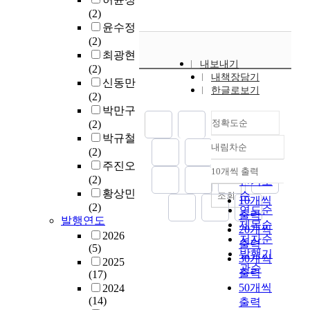
(2)
윤수정
(2)
최광현
내보내기
(2)
내책장담기
신동만
한글로보기
(2)
박만구
정확도순
(2)
박규철
내림차순
(2)
정확도
주진오
순
10개씩 출력
내림차순
(2)
인기도
황상민
순
조회
10개씩
(2)
연도순
출력
발행연도
제목순
20개씩
2026
저자순
출력
(5)
발행기
30개씩
2025
관순
출력
(17)
50개씩
2024
(14)
출력