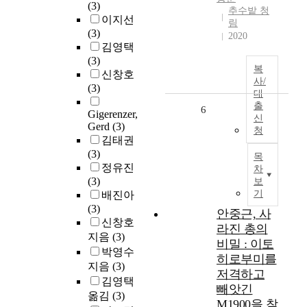
(3)
추수밭 청
이지선
림
(3)
2020
김영택
(3)
복
신창호
사/
(3)
대
출
6
Gigerenzer,
신
Gerd
(3)
청
김태권
(3)
목
정유진
차
(3)
보
기
배진아
(3)
안중근, 사
신창호
라진 총의
지음
(3)
비밀 : 이토
박영수
히로부미를
지음
(3)
저격하고
김영택
빼앗긴
옮김
(3)
M1900을 찾