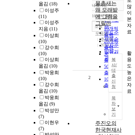
로
물총새는
옮김
(18)
내림차순
많
정확도
왜 모래밭
이성주
이
순
10개씩 출력
에 그림을
(11)
내림차순
본
인기도
이성주
그릴까
자
순
조회
10개씩
지음
(11)
료
연도순
우용태
출력
이상희
제목순
추수밭
20개씩
(10)
2013
저자순
강수희
출력
발행기
활
(10)
30개씩
관순
용
이상희
복
출력
사/
도
옮김
(10)
50개씩
대
높
박웅희
출력
출
2
은
(10)
100개씩
신
강수희
자
출력
청
옮김
(10)
료
박웅희
목
옮김
(9)
차
보
박성만
기
(7)
이현우
주진오의
(7)
한국현재사
박성만