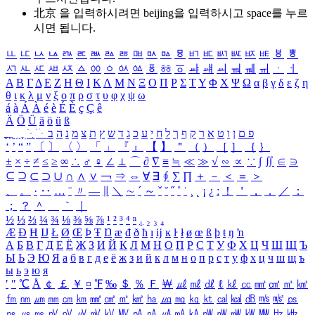
北京 을 입력하시려면
beijing
을 입력하시고 space를 누르
시면 됩니다.
ㅥ
ㅦ
ㅧ
ㅨ
ㅩ
ㅪ
ㅫ
ㅬ
ㅭ
ㅮ
ㅯ
ㅰ
ㅱ
ㅲ
ㅳ
ㅴ
ㅵ
ㅶ
ㅷ
ㅸ
ㅹ
ㅺ
ㅻ
ㅼ
ㅽ
ㅾ
ㅿ
ㆀ
ㆁ
ㆂ
ㆃ
ㆄ
ㆅ
ㆆ
ㆇ
ㆈ
ㆉ
ㆊ
ㆋ
ㆌ
ㆍ
ㆎ
Α
Β
Γ
Δ
Ε
Ζ
Η
Θ
Ι
Κ
Λ
Μ
Ν
Ξ
Ο
Π
Ρ
Σ
Τ
Υ
Φ
Χ
Ψ
Ω
α
β
γ
δ
ε
ζ
η
θ
ι
κ
λ
μ
ν
ξ
ο
π
ρ
σ
τ
υ
φ
χ
ψ
ω
á
à
Á
À
é
è
É
È
ç
Ç
ê
Ä
Ö
Ü
ä
ö
ü
ß
ְ
ֳ
ֲ
ֱ
ָ
ַ
ֵ
ֶ
ִ
ֹ
ּ
ֻ
ׂ
ׁ
ּ
ב
ה
נ
מ
צ
ת
ץ
ש
ד
ג
כ
ע
י
ח
ל
ך
ף
ק
ר
א
ט
ו
ן
ם
פ
‘
’
“
”
〔
〕
〈
〉
「
」
『
』
【
】
＂
（
）
［
］
｛
｝
±
×
÷
≠
≤
≥
∞
∴
♂
♀
∠
⊥
⌒
∂
∇
≡
≒
≪
≫
√
∽
∝
∵
∫
∬
∈
∋
⊆
⊇
⊂
⊃
∪
∩
∧
∨
￢
⇒
⇔
∀
∃
∮
∑
∏
＋
－
＜
＝
＞
、
。
·
‥
…
¨
〃
―
∥
＼
∼
´
～
ˇ
˘
˝
˚
˙
¸
˛
¡
¿
ː
！
＇
，
．
／
：
；
？
＾
＿
｀
｜
½
⅓
⅔
¼
¾
⅛
⅜
⅝
⅞
¹
²
³
⁴
ⁿ
₁
₂
₃
₄
Æ
Ð
Ħ
Ĳ
Ł
Ø
Œ
Þ
Ŧ
Ŋ
æ
đ
ð
ħ
ı
ĳ
ĸ
ŀ
ł
ø
œ
ß
þ
ŧ
ŋ
ŉ
А
Б
В
Г
Д
Е
Ё
Ж
З
И
Й
К
Л
М
Н
О
П
Р
С
Т
У
Ф
Х
Ц
Ч
Ш
Щ
Ъ
Ы
Ь
Э
Ю
Я
а
б
в
г
д
е
ё
ж
з
и
й
к
л
м
н
о
п
р
с
т
у
ф
х
ц
ч
ш
щ
ъ
ы
ь
э
ю
я
′
″
℃
Å
￠
￡
￥
¤
℉
‰
＄
％
Ｆ
￦
㎕
㎖
㎗
ℓ
㎘
㏄
㎣
㎤
㎥
㎦
㎙
㎚
㎛
㎜
㎝
㎞
㎟
㎠
㎡
㎢
㏊
㎍
㎎
㎏
㏏
㎈
㎉
㏈
㎧
㎨
㎰
㎱
㎲
㎳
㎴
㎵
㎶
㎷
㎸
㎹
㎀
㎁
㎂
㎃
㎄
㎺
㎻
㎽
㎾
㎿
㎐
㎑