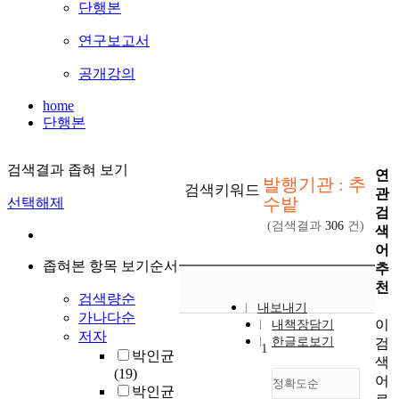
단행본
연구보고서
공개강의
home
단행본
검색결과 좁혀 보기
연
발행기관 : 추
검색키워드
관
수밭
선택해제
검
(검색결과
306
건)
색
어
좁혀본 항목 보기순서
추
천
검색량순
내보내기
가나다순
이
내책장담기
저자
한글로보기
검
1
박인균
색
(19)
어
정확도순
박인균