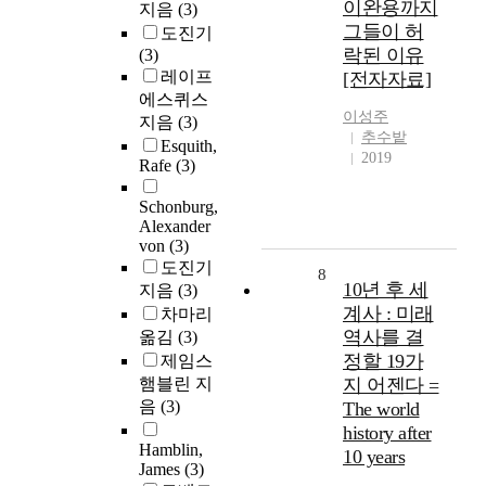
이완용까지
지음
(3)
그들이 허
도진기
락된 이유
(3)
레이프
[전자자료]
에스퀴스
이성주
지음
(3)
추수밭
Esquith,
2019
Rafe
(3)
Schonburg,
Alexander
von
(3)
도진기
8
10년 후 세
지음
(3)
계사 : 미래
차마리
역사를 결
옮김
(3)
정할 19가
제임스
햄블린 지
지 어젠다 =
음
(3)
The world
history after
Hamblin,
10 years
James
(3)