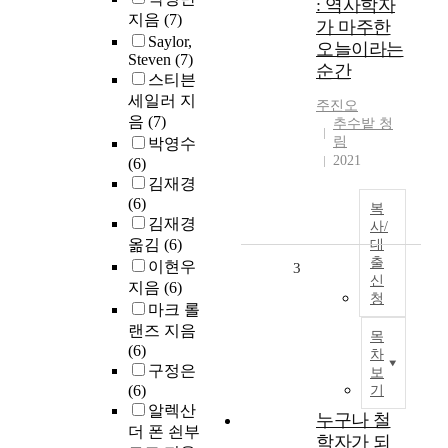
: 역사학자
지음
(7)
가 마주한
Saylor,
오늘이라는
Steven
(7)
순간
스티븐
세일러 지
주진오
음
(7)
추수밭 청
림
박영수
2021
(6)
김재경
(6)
복
김재경
사/
옮김
(6)
대
출
이현우
3
신
지음
(6)
청
마크 롤
랜즈 지음
목
(6)
차
구정은
보
(6)
기
알렉산
누구나 철
더 폰 쇤부
학자가 되