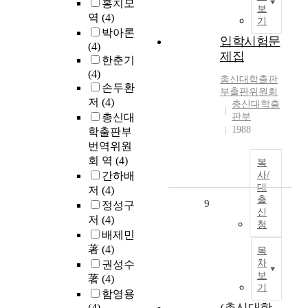
홍치모
보
역
(4)
기
박아론
입학시험문
(4)
제집
한춘기
(4)
총신대학출판
손두환
부출판위원회
저
(4)
총신대학출
총신대
판부
1988
학출판부
번역위원
회 역
(4)
복
간하배
사/
대
저
(4)
출
9
정성구
신
저
(4)
청
배제민
著
(4)
목
차
권성수
보
著
(4)
기
함영용
(4)