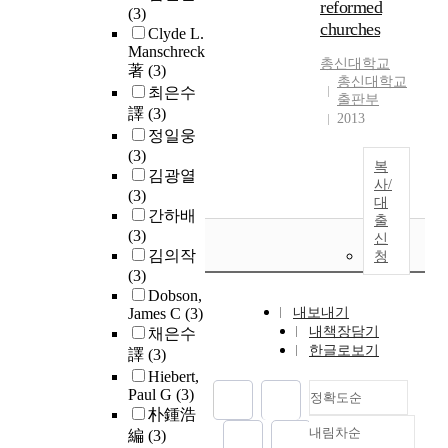
reformed
(3)
churches
Clyde L.
Manschreck
총신대학교
著
(3)
총신대학교
최은수
출판부
譯
(3)
2013
정일웅
(3)
복
김광열
사/
(3)
대
간하배
출
(3)
신
김의작
청
(3)
Dobson,
James C
(3)
내보내기
내책장담기
채은수
한글로보기
譯
(3)
Hiebert,
Paul G
(3)
정확도순
朴鍾浩
내림차순
編
(3)
정확도