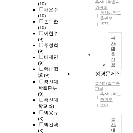
총신대학출판
(10)
위원회
채은수
총신대학교
(10)
출판부
손두환
1977
(10)
이한수
복
(9)
사/
주성희
대
(9)
출
3
배제민
신
(9)
청
鄭正淑
성경문제집
譯
(9)
총신대
총신대학교출
학출판부
판부
(9)
총신대학교
총신대
출판부
1984
학교
(9)
박용규
(8)
복
박건택
사/
(8)
대