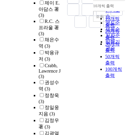
제이 E.
순
10개씩 출력
내림차순
아담스 著
인기도
(3)
순
조회
10개씩
R.C. 스
연도순
출력
프라울 著
제목순
20개씩
(3)
저자순
출력
채은수
발행기
30개씩
역
(3)
관순
출력
박용규
50개씩
저
(3)
출력
Crabb,
100개씩
Lawrence J
출력
(3)
권성수
역
(3)
정창욱
(3)
정일웅
지음
(3)
김정우
著
(3)
김광열