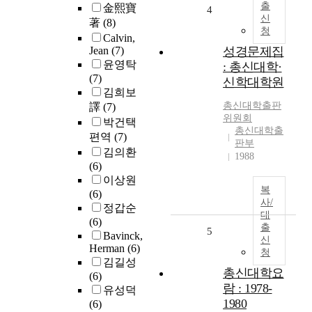
출
金熙寶
4
신
著
(8)
청
Calvin,
Jean
(7)
성경문제집
윤영탁
: 총신대학·
(7)
신학대학원
김희보
총신대학출판
譯
(7)
위원회
박건택
총신대학출
편역
(7)
판부
김의환
1988
(6)
이상원
복
(6)
사/
정갑순
대
(6)
출
5
Bavinck,
신
Herman
(6)
청
김길성
총신대학요
(6)
람 : 1978-
유성덕
1980
(6)