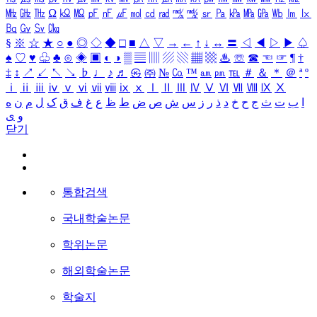
㎒
㎓
㎔
Ω
㏀
㏁
㎊
㎋
㎌
㏖
㏅
㎭
㎮
㎯
㏛
㎩
㎪
㎫
㎬
㏝
㏐
㏓
㏃
㏉
㏜
㏆
§
※
☆
★
○
●
◎
◇
◆
□
■
△
▽
→
←
↑
↓
↔
〓
◁
◀
▷
▶
♤
♠
♡
♥
♧
♣
⊙
◈
▣
◐
◑
▒
▤
▥
▨
▧
▦
▩
♨
☏
☎
☜
☞
¶
†
‡
↕
↗
↙
↖
↘
♭
♩
♪
♬
㉿
㈜
№
㏇
™
㏂
㏘
℡
＃
＆
＊
＠
ª
º
ⅰ
ⅱ
ⅲ
ⅳ
ⅴ
ⅵ
ⅶ
ⅷ
ⅸ
ⅹ
Ⅰ
Ⅱ
Ⅲ
Ⅳ
Ⅴ
Ⅵ
Ⅶ
Ⅷ
Ⅸ
Ⅹ
ا
ب
ت
ث
ج
ح
خ
د
ذ
ر
ز
س
ش
ص
ض
ط
ظ
ع
غ
ف
ق
ک
ل
م
ن
ه
و
ی
닫기
통합검색
국내학술논문
학위논문
해외학술논문
학술지