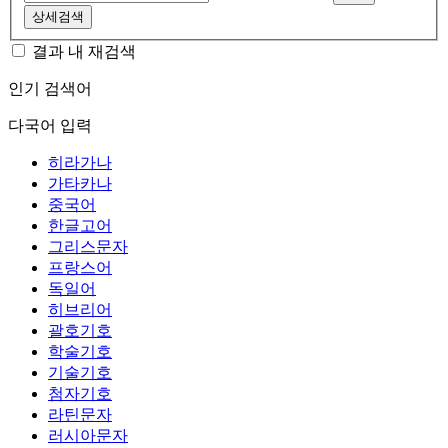
상세검색
결과 내 재검색
인기 검색어
다국어 입력
히라가나
가타카나
중국어
한글고어
그리스문자
프랑스어
독일어
히브리어
괄호기호
학술기호
기술기호
첨자기호
라틴문자
러시아문자