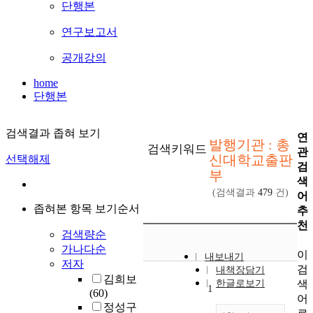
단행본
연구보고서
공개강의
home
단행본
검색결과 좁혀 보기
연
발행기관 : 총
검색키워드
관
신대학교출판
선택해제
검
부
색
(검색결과
479
건)
어
좁혀본 항목 보기순서
추
천
검색량순
가나다순
이
내보내기
저자
검
내책장담기
김희보
색
한글로보기
1
(60)
어
정성구