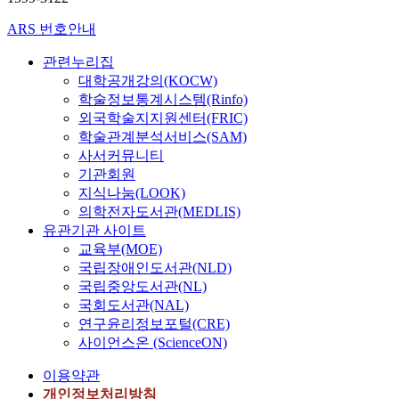
ARS 번호안내
관련누리집
대학공개강의(KOCW)
학술정보통계시스템(Rinfo)
외국학술지지원센터(FRIC)
학술관계분석서비스(SAM)
사서커뮤니티
기관회원
지식나눔(LOOK)
의학전자도서관(MEDLIS)
유관기관 사이트
교육부(MOE)
국립장애인도서관(NLD)
국립중앙도서관(NL)
국회도서관(NAL)
연구윤리정보포털(CRE)
사이언스온 (ScienceON)
이용약관
개인정보처리방침