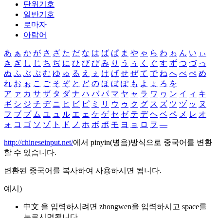
단위기호
일반기호
로마자
아랍어
あ
ぁ
か
が
さ
ざ
た
だ
な
は
ば
ぱ
ま
や
ゃ
ら
わ
ゎ
ん
い
ぃ
き
ぎ
し
じ
ち
ぢ
に
ひ
び
ぴ
み
り
う
ぅ
く
ぐ
す
ず
つ
づ
っ
ぬ
ふ
ぶ
ぷ
む
ゆ
ゅ
る
え
ぇ
け
げ
せ
ぜ
て
で
ね
へ
べ
ぺ
め
れ
お
ぉ
こ
ご
そ
ぞ
と
ど
の
ほ
ぼ
ぽ
も
よ
ょ
ろ
を
ア
ァ
カ
サ
ザ
タ
ダ
ナ
ハ
バ
パ
マ
ヤ
ャ
ラ
ワ
ヮ
ン
イ
ィ
キ
ギ
シ
ジ
チ
ヂ
ニ
ヒ
ビ
ピ
ミ
リ
ウ
ゥ
ク
グ
ス
ズ
ツ
ヅ
ッ
ヌ
フ
ブ
プ
ム
ユ
ュ
ル
エ
ェ
ケ
ゲ
セ
ゼ
テ
デ
ヘ
ベ
ペ
メ
レ
オ
ォ
コ
ゴ
ソ
ゾ
ト
ド
ノ
ホ
ボ
ポ
モ
ヨ
ョ
ロ
ヲ
―
http://chineseinput.net/
에서 pinyin(병음)방식으로 중국어를 변환
할 수 있습니다.
변환된 중국어를 복사하여 사용하시면 됩니다.
예시)
中文 을 입력하시려면
zhongwen
을 입력하시고 space를
누르시면됩니다.