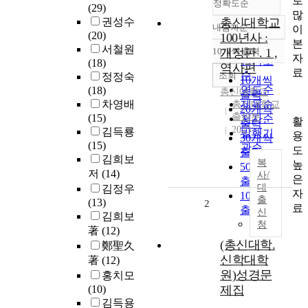
로
정확도순
(29)
많
권성수
총신대학교
내림차순
이
정확도
(20)
100년사 :
본
순
서철원
10개씩 출력
개정판 . 1 ,
내림차순
자
인기도
(18)
역사편
료
순
조회
정정숙
10개씩
연도순
(18)
총신대학교
출력
차영배
제목순
총신대학교
20개씩
출판부
(15)
저자순
활
출력
2023
김득룡
발행기
용
30개씩
(15)
관순
도
출력
김희보
복
높
50개씩
저
(14)
사/
은
출력
대
김정우
자
100개씩
출
(13)
2
료
출력
신
김희보
청
著
(12)
(총신대학.
鄭聖久
신학대학
著
(12)
원)성경문
홍치모
(10)
제집
김득용