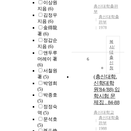
이상원
총신대학출판
지음
(6)
부
김정우
총신대학출
지음
(6)
판부
金得龍
1978
著
(6)
정갑순
복
지음
(6)
사/
대
앤두루
출
머레이 著
6
신
(6)
청
서철원
(총신대학.
著
(5)
신학대학
박영희
(5)
원'84-'88) 입
박종호
학시험 문
(5)
제집 . 84-88
정정숙
역
(5)
총신대학교
총신대학출
문석호
판부
(5)
1988
孫斗煥