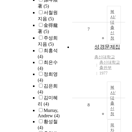
著
(5)
복
서철원
사/
지음
(5)
대
金得龍
출
7
著
(5)
신
주성희
청
지음
(5)
성경문제집
최홍석
(4)
총신대학교
최은수
총신대학교
출판부
(4)
1977
정희영
(4)
김은희
복
(4)
사/
김미혜
대
출
리
(4)
8
신
Murray,
청
Andrew
(4)
황성철
목
(4)
차