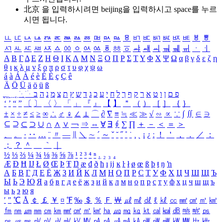
北京 을 입력하시려면
beijing
을 입력하시고 space를 누르
시면 됩니다.
ㅥ
ㅦ
ㅧ
ㅨ
ㅩ
ㅪ
ㅫ
ㅬ
ㅭ
ㅮ
ㅯ
ㅰ
ㅱ
ㅲ
ㅳ
ㅴ
ㅵ
ㅶ
ㅷ
ㅸ
ㅹ
ㅺ
ㅻ
ㅼ
ㅽ
ㅾ
ㅿ
ㆀ
ㆁ
ㆂ
ㆃ
ㆄ
ㆅ
ㆆ
ㆇ
ㆈ
ㆉ
ㆊ
ㆋ
ㆌ
ㆍ
ㆎ
Α
Β
Γ
Δ
Ε
Ζ
Η
Θ
Ι
Κ
Λ
Μ
Ν
Ξ
Ο
Π
Ρ
Σ
Τ
Υ
Φ
Χ
Ψ
Ω
α
β
γ
δ
ε
ζ
η
θ
ι
κ
λ
μ
ν
ξ
ο
π
ρ
σ
τ
υ
φ
χ
ψ
ω
á
à
Á
À
é
è
É
È
ç
Ç
ê
Ä
Ö
Ü
ä
ö
ü
ß
ְ
ֳ
ֲ
ֱ
ָ
ַ
ֵ
ֶ
ִ
ֹ
ּ
ֻ
ׂ
ׁ
ּ
ב
ה
נ
מ
צ
ת
ץ
ש
ד
ג
כ
ע
י
ח
ל
ך
ף
ק
ר
א
ט
ו
ן
ם
פ
‘
’
“
”
〔
〕
〈
〉
「
」
『
』
【
】
＂
（
）
［
］
｛
｝
±
×
÷
≠
≤
≥
∞
∴
♂
♀
∠
⊥
⌒
∂
∇
≡
≒
≪
≫
√
∽
∝
∵
∫
∬
∈
∋
⊆
⊇
⊂
⊃
∪
∩
∧
∨
￢
⇒
⇔
∀
∃
∮
∑
∏
＋
－
＜
＝
＞
、
。
·
‥
…
¨
〃
―
∥
＼
∼
´
～
ˇ
˘
˝
˚
˙
¸
˛
¡
¿
ː
！
＇
，
．
／
：
；
？
＾
＿
｀
｜
½
⅓
⅔
¼
¾
⅛
⅜
⅝
⅞
¹
²
³
⁴
ⁿ
₁
₂
₃
₄
Æ
Ð
Ħ
Ĳ
Ł
Ø
Œ
Þ
Ŧ
Ŋ
æ
đ
ð
ħ
ı
ĳ
ĸ
ŀ
ł
ø
œ
ß
þ
ŧ
ŋ
ŉ
А
Б
В
Г
Д
Е
Ё
Ж
З
И
Й
К
Л
М
Н
О
П
Р
С
Т
У
Ф
Х
Ц
Ч
Ш
Щ
Ъ
Ы
Ь
Э
Ю
Я
а
б
в
г
д
е
ё
ж
з
и
й
к
л
м
н
о
п
р
с
т
у
ф
х
ц
ч
ш
щ
ъ
ы
ь
э
ю
я
′
″
℃
Å
￠
￡
￥
¤
℉
‰
＄
％
Ｆ
￦
㎕
㎖
㎗
ℓ
㎘
㏄
㎣
㎤
㎥
㎦
㎙
㎚
㎛
㎜
㎝
㎞
㎟
㎠
㎡
㎢
㏊
㎍
㎎
㎏
㏏
㎈
㎉
㏈
㎧
㎨
㎰
㎱
㎲
㎳
㎴
㎵
㎶
㎷
㎸
㎹
㎀
㎁
㎂
㎃
㎄
㎺
㎻
㎽
㎾
㎿
㎐
㎑