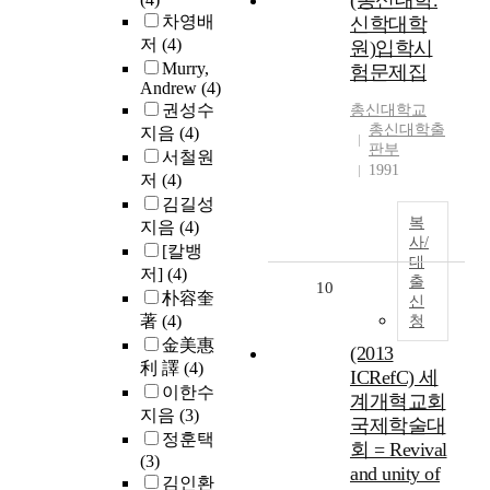
(총신대학.
차영배
신학대학
저
(4)
원)입학시
Murry,
험문제집
Andrew
(4)
권성수
총신대학교
총신대학출
지음
(4)
판부
서철원
1991
저
(4)
김길성
복
지음
(4)
사/
[칼뱅
대
저]
(4)
출
10
朴容奎
신
著
(4)
청
金美惠
(2013
利 譯
(4)
ICRefC) 세
이한수
계개혁교회
지음
(3)
국제학술대
정훈택
회 = Revival
(3)
and unity of
김인환