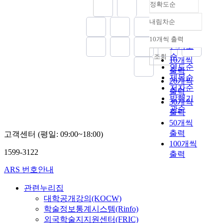
정확도순
r
본
i
으
회
o
장
developing and
현
비
e
연
s
로
복
u
되
spreading the social
하
도
내림차순
a
정확도
구
v
,
지
s
어
welfare service
는
가
s
순
의
e
학
사
l
고
services. As the social
데
10개씩 출력
성
내림차순
i
주
인기도
r
교
의
y
령
welfare service are
목
공
n
요
순
y
가
윤
조회
.
인
carried out so, they
적
적
10개씩
g
결
i
중
리
연도순
T
구
could contribute to
이
노
출력
d
과
m
심
적
제목순
h
가
forming a community,
있
화
20개씩
i
로
p
이
민
e
증
저자순
where all human
으
에
출력
v
는
o
되
감
s
가
beings live the
발행기
며
미
30개씩
o
,
r
는
성
e
하
humanlike life on the
,
관순
치
출력
r
첫
t
지
및
p
는
basis of the Bible and
지
는
50개씩
c
째
a
역
직
h
추
the Christian
방
영
출력
고객센터 (평일: 09:00~18:00)
e
,
n
교
무
e
세
teachings.
자
향
100개씩
i
연
t
육
만
n
를
치
을
1599-3122
출력
n
구
.
공
족
o
보
단
알
l
문
I
동
에
m
이
체
아
ARS 번호안내
a
제
n
체
미
e
고
가
봄
t
1
t
구
치
n
있
관련누리집
추
으
e
을
h
축
는
a
다
구
대학공개강의(KOCW)
로
l
알
i
을
영
a
.
하
학술정보통계시스템(Rinfo)
써
y
아
s
통
향
r
우
는
성
외국학술지지원센터(FRIC)