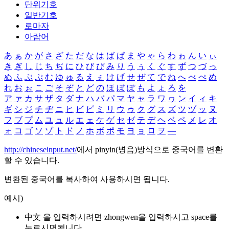
단위기호
일반기호
로마자
아랍어
あ
ぁ
か
が
さ
ざ
た
だ
な
は
ば
ぱ
ま
や
ゃ
ら
わ
ゎ
ん
い
ぃ
き
ぎ
し
じ
ち
ぢ
に
ひ
び
ぴ
み
り
う
ぅ
く
ぐ
す
ず
つ
づ
っ
ぬ
ふ
ぶ
ぷ
む
ゆ
ゅ
る
え
ぇ
け
げ
せ
ぜ
て
で
ね
へ
べ
ぺ
め
れ
お
ぉ
こ
ご
そ
ぞ
と
ど
の
ほ
ぼ
ぽ
も
よ
ょ
ろ
を
ア
ァ
カ
サ
ザ
タ
ダ
ナ
ハ
バ
パ
マ
ヤ
ャ
ラ
ワ
ヮ
ン
イ
ィ
キ
ギ
シ
ジ
チ
ヂ
ニ
ヒ
ビ
ピ
ミ
リ
ウ
ゥ
ク
グ
ス
ズ
ツ
ヅ
ッ
ヌ
フ
ブ
プ
ム
ユ
ュ
ル
エ
ェ
ケ
ゲ
セ
ゼ
テ
デ
ヘ
ベ
ペ
メ
レ
オ
ォ
コ
ゴ
ソ
ゾ
ト
ド
ノ
ホ
ボ
ポ
モ
ヨ
ョ
ロ
ヲ
―
http://chineseinput.net/
에서 pinyin(병음)방식으로 중국어를 변환
할 수 있습니다.
변환된 중국어를 복사하여 사용하시면 됩니다.
예시)
中文 을 입력하시려면
zhongwen
을 입력하시고 space를
누르시면됩니다.