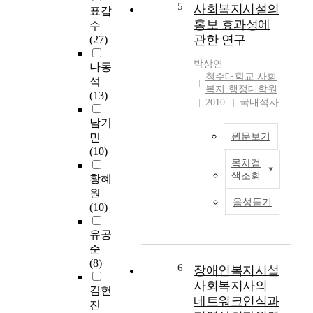
d
condition of programs,
의
인
5
사회복지시설의
표갑
s
connection with the
삶
과
홍보 효과성에
수
e
community, and
의
비
관한 연구
(27)
r
desires on and
질
이
v
satisfaction with the
을
용
박상연
나동
i
social welfare service.
향
노
청주대학교 사회
석
c
For the study, the
상
인
복지·행정대학원
(13)
e
previous studies and
시
2010
국내석사
을
,
the existing literatures
키
비
남기
a
for the Catholic social
기
교
민
원문보기
n
welfare service are
위
하
(10)
d
reviewed and
한
여
목차검
본
a
questionnaire survey
국
살
색조회
황혜
연
m
is executed. Chapter
가
펴
원
구
i
Ⅰ as an introduction,
적
보
음성듣기
(10)
는
s
raises a question and
,
고
인
s
describes the
사
자
유공
터
i
objectivity, scope,
회
하
순
넷
o
methods and
적
였
(8)
홍
6
n
limitation of the study.
장애인복지시설
인
다
보
o
Chapter Ⅱ covers the
활
사회복지사의
.
김헌
효
f
concept of the
동
구
네트워크인식과
진
과
f
Catholic social welfare
이
체