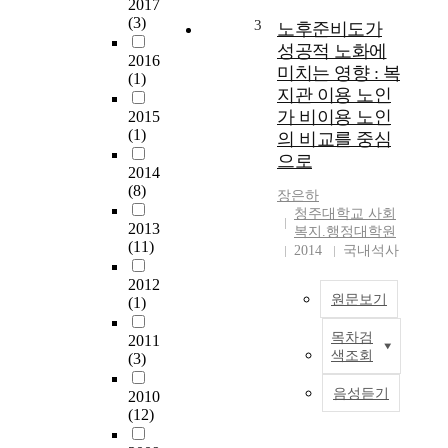
people, including the
2017
e
poor, the sufferer and
(3)
3
노후준비도가
l
the alienated, could
성공적 노화에
a
2016
live a humanlike life,
미치는 영향 : 복
(1)
n
which is given from
지관 이용 노인
g
Cod, in the human
가 비이용 노인
2015
e
community. Thereby,
(1)
의 비교를 중심
r
Catholic churches
으로
,
expand the concept of
2014
e
social welfare and try
(8)
장은하
d
to execute the social
청주대학교 사회
u
and integrated social
2013
복지.행정대학원
c
welfare service for the
(11)
2014
국내석사
a
whole man in order to
t
carry out good
2012
i
원문보기
services and respond
(1)
o
to various demands on
목차검
n
2011
social welfare. And
본
색조회
(3)
,
missionary works,
연
i
education and charity
구
음성듣기
2010
n
should be performed
는
(12)
t
in the community as
노
i
the Catholic social
후