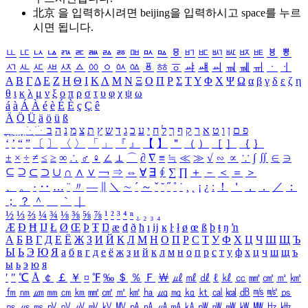
北京 을 입력하시려면
beijing
을 입력하시고 space를 누르
시면 됩니다.
ㅥ
ㅦ
ㅧ
ㅨ
ㅩ
ㅪ
ㅫ
ㅬ
ㅭ
ㅮ
ㅯ
ㅰ
ㅱ
ㅲ
ㅳ
ㅴ
ㅵ
ㅶ
ㅷ
ㅸ
ㅹ
ㅺ
ㅻ
ㅼ
ㅽ
ㅾ
ㅿ
ㆀ
ㆁ
ㆂ
ㆃ
ㆄ
ㆅ
ㆆ
ㆇ
ㆈ
ㆉ
ㆊ
ㆋ
ㆌ
ㆍ
ㆎ
Α
Β
Γ
Δ
Ε
Ζ
Η
Θ
Ι
Κ
Λ
Μ
Ν
Ξ
Ο
Π
Ρ
Σ
Τ
Υ
Φ
Χ
Ψ
Ω
α
β
γ
δ
ε
ζ
η
θ
ι
κ
λ
μ
ν
ξ
ο
π
ρ
σ
τ
υ
φ
χ
ψ
ω
á
à
Á
À
é
è
É
È
ç
Ç
ê
Ä
Ö
Ü
ä
ö
ü
ß
ְ
ֳ
ֲ
ֱ
ָ
ַ
ֵ
ֶ
ִ
ֹ
ּ
ֻ
ׂ
ׁ
ּ
ב
ה
נ
מ
צ
ת
ץ
ש
ד
ג
כ
ע
י
ח
ל
ך
ף
ק
ר
א
ט
ו
ן
ם
פ
‘
’
“
”
〔
〕
〈
〉
「
」
『
』
【
】
＂
（
）
［
］
｛
｝
±
×
÷
≠
≤
≥
∞
∴
♂
♀
∠
⊥
⌒
∂
∇
≡
≒
≪
≫
√
∽
∝
∵
∫
∬
∈
∋
⊆
⊇
⊂
⊃
∪
∩
∧
∨
￢
⇒
⇔
∀
∃
∮
∑
∏
＋
－
＜
＝
＞
、
。
·
‥
…
¨
〃
―
∥
＼
∼
´
～
ˇ
˘
˝
˚
˙
¸
˛
¡
¿
ː
！
＇
，
．
／
：
；
？
＾
＿
｀
｜
½
⅓
⅔
¼
¾
⅛
⅜
⅝
⅞
¹
²
³
⁴
ⁿ
₁
₂
₃
₄
Æ
Ð
Ħ
Ĳ
Ł
Ø
Œ
Þ
Ŧ
Ŋ
æ
đ
ð
ħ
ı
ĳ
ĸ
ŀ
ł
ø
œ
ß
þ
ŧ
ŋ
ŉ
А
Б
В
Г
Д
Е
Ё
Ж
З
И
Й
К
Л
М
Н
О
П
Р
С
Т
У
Ф
Х
Ц
Ч
Ш
Щ
Ъ
Ы
Ь
Э
Ю
Я
а
б
в
г
д
е
ё
ж
з
и
й
к
л
м
н
о
п
р
с
т
у
ф
х
ц
ч
ш
щ
ъ
ы
ь
э
ю
я
′
″
℃
Å
￠
￡
￥
¤
℉
‰
＄
％
Ｆ
￦
㎕
㎖
㎗
ℓ
㎘
㏄
㎣
㎤
㎥
㎦
㎙
㎚
㎛
㎜
㎝
㎞
㎟
㎠
㎡
㎢
㏊
㎍
㎎
㎏
㏏
㎈
㎉
㏈
㎧
㎨
㎰
㎱
㎲
㎳
㎴
㎵
㎶
㎷
㎸
㎹
㎀
㎁
㎂
㎃
㎄
㎺
㎻
㎽
㎾
㎿
㎐
㎑