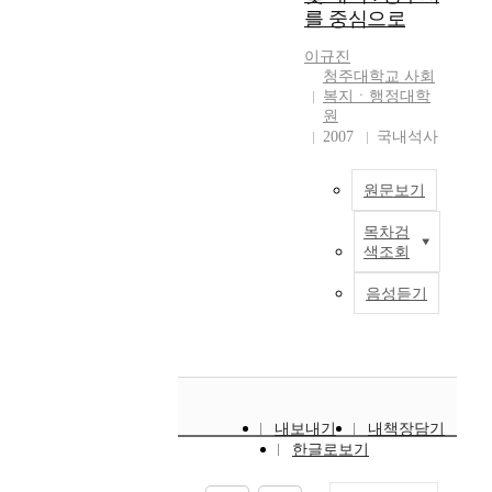
o
위
족
h
대
are socially less
의
는
를 중심으로
여
l
한
과
n
로
interested in and
문
지
인
i
교
의
e
서
which are for the
제
를
이규진
터
n
육
관
g
경
alienated people;
점
살
청주대학교 사회
넷
k
,
계
a
제
mentally disabled
을
펴
복지ㆍ행정대학
홍
c
문
를
t
성
people, rogues, foreign
해
원
보
보
o
화
규
i
장
laborer, North Korean
2007
국내석사
결
았
효
m
,
명
v
과
defectors, foreigners
함
다
과
m
복
하
e
의
who married Koreans
으
.
원문보기
성
u
지
고
l
학
and their home. On the
로
본
에
n
등
조
y
의
basis of the study, the
써
연
목차검
A
미
i
의
직
a
발
facilities should
지
구
색조회
s
치
t
통
의
p
달
effectively utilize the
역
의
t
는
y
합
윤
p
로
human and physical
에
궁
음성듣기
h
영
r
지
리
e
인
resources, try to meet
적
극
e
향
e
원
경
a
간
the residents' desires
합
적
m
을
s
시
영
r
의
by reflecting
한
인
o
검
o
스
인
e
평
positively their needs
노
목
r
증
u
템
식
d
균
and satisfaction, and
인
적
e
하
r
구
수
o
수
devote themselves to
복
은
내보내기
내책장담기
i
였
c
축
준
b
명
forming the welfare
지
노
한글로보기
n
다
e
사
이
v
이
community for the
를
후
c
.
s
업
사
i
연
community by
실
준