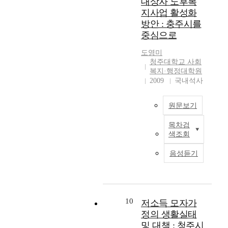
대상자 노후복
활
n
,
식
n
Catholic social welfare
복
복
지사업 활성화
동
d
결
한
t
facilities will carry out
지
지
방안 : 충주시를
,
p
과
조
l
the activities in a close
지
관
중심으로
홍
r
에
직
y
connection with
표
이
보
o
서
의
h
administrative
의
용
도영미
조
b
나
윤
o
agencies and public
필
실
청주대학교 사회
직
l
타
리
w
agencies and they will
요
태
복지·행정대학원
,
e
나
경
e
increase the residents'
성
는
2009
국내석사
홍
m
는
영
v
participation in the
과
성
보
s
주
수
e
activities through
노
공
차
원문보기
,
요
준
r
public relations and
인
적
별
t
취
과
k
the utilization of home
들
노
목차검
성
h
약
윤
o
현
page. Finally, the
을
화
색조회
을
e
성
리
r
대
activities will be
위
에
독
a
을
적
e
는
concerned about the
한
어
음성듣기
립
b
최
민
a
고
social welfare area
노
떠
변
i
대
감
n
도
which other religion
인
한
인
l
한
성
c
의
institutes or general
복
영
으
i
보
,
h
정
civil institutes neglect
지
향
로
t
완
직
u
보
and they will primarily
정
10
을
저소득 모자가
설
y
하
무
r
화
care about special
책
미
정의 생활실태
정
t
기
만
c
시
areas, which people
들
치
및 대책 : 청주시
하