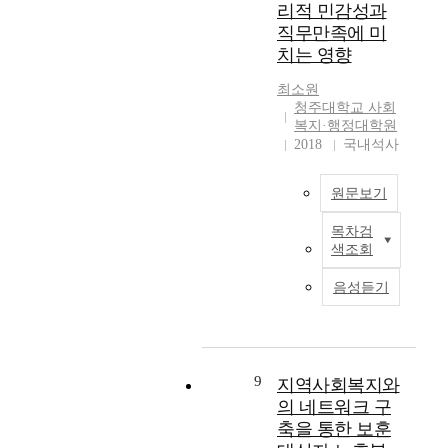
According to the
인
펴
리적 민감성과
성
n
원
n
survey results, firstly,
들
보
직무만족에 미
과
t
사
d
superior human and
의
았
치는 영향
인
s
업
w
physical resources in
삶
고
터
a
은
a
the church are being
의
,
최소원
넷
n
교
s
utilized in performing
만
노
청주대학교 사회
운
d
육
r
the Catholic social
족
인
복지·행정대학원
영
s
취
e
welfare service, which
도
의
2018
국내석사
특
o
약
c
can offer an
의
인
성
l
아
o
opportunity to devote
수
구
원문보기
을
v
동
g
themselves to forming
준
사
통
e
･
n
a welfare community
을
회
목차검
제
t
청
본
i
in the community as
측
학
색조회
변
h
소
연
z
well as the church.
정
적
인
e
년
구
i
Secondly, regardless of
함
요
음성듣기
으
i
의
는
n
a believer, all the
으
인
로
r
교
사
g
residents can use the
로
,
,
n
육
회
a
programs, which are
써
노
인
e
기
복
c
open. Furthermore, the
지
후
터
e
회
지
u
9
residents' desires and
역
지역사회복지와
준
넷
d
,
사
r
satisfaction will be
의
비
의 네트워크 구
홍
s
과
가
r
actively surveyed and
노
도
축을 통한 보훈
보
a
정
인
e
reflected. Thirdly, the
인
,