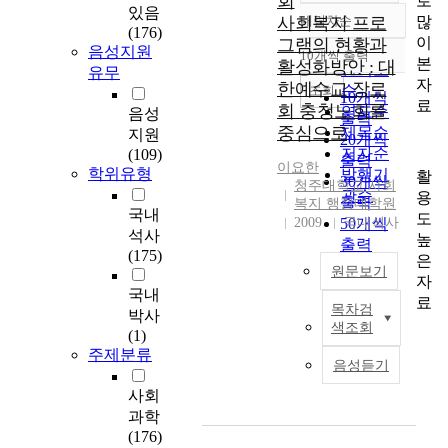
회
로
있음
많
사회복지 프로
내림차순
정확도
(176)
이
그램의 현황과
순
음성지원
10개씩 출력
내림차순
본
활성화방안 : 대
인기도
유무
자
한예수교 장로
순
조회
10개씩
료
회 충청노회를
연도순
음성
출력
중심으로
제목순
지원
20개씩
저자순
(109)
출력
이요한
학위유형
발행기
활
30개씩
청주대학교 사회
관순
용
출력
복지 행정대학원
국내
도
2009
50개씩
국내석사
석사
높
출력
(175)
은
100개씩
원문보기
자
출력
국내
료
목차검
박사
W
색조회
(1)
h
주제분류
a
음성듣기
t
사회
a
c
과학
h
(176)