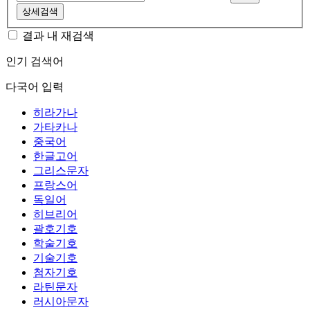
상세검색
결과 내 재검색
인기 검색어
다국어 입력
히라가나
가타카나
중국어
한글고어
그리스문자
프랑스어
독일어
히브리어
괄호기호
학술기호
기술기호
첨자기호
라틴문자
러시아문자