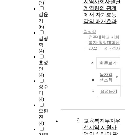
지역사회자원연
(7)
성
o
and its thought shown
며
적
계역량의 관계
높
u
in e Bible as the
,
으
김윤
에서 자기효능
이
r
theoretical
노
로
기
감의 매개효과
기
t
background. In
인
노
(6)
위
h
addition, it reviews the
복
인
김성식
해
i
Christian and the
지
의
청주대학교 사회
김영
충
s
existing literature and
는
인
복지·행정대학원
학
청
h
the previous studies.
항
구
2022
국내석사
(4)
북
a
Chapter Ⅲ presents
상
사
도
d
the survey subjects,
사
회
홍성
원문보기
9
m
method of data
회
학
언
0
e
collection and method
적
적
(4)
목차검
개
I
a
of data analysis.
여
요
색조회
사
n
n
Chapter Ⅳ interprets
건
인
장수
회
o
i
the survey results on
과
및
음성듣기
미
복
r
n
the actual condition of
국
복
(4)
지
d
g
operation of the
가
지
시
e
c
Catholic social welfare
정
관
오현
설
r
a
facilities in Chongju
책
이
진
2
f
l
7
Catholic parish and it
의
교육복지투자우
용
(4)
4
o
l
surveys and analyzes
흐
실
선지역 지원사
0
r
e
the following the
름
태
업의 실태와 활
강태