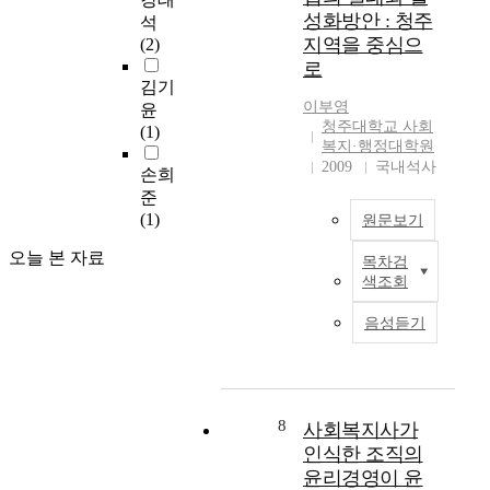
명
s
d
general characteristics
과
에
성화방안 : 청주
석
을
o
s
of the Catholic social
밀
따
지역을 중심으
(2)
대
c
o
welfare facilities, the
접
라
로
상
i
c
utilization of human
한
노
김기
으
a
i
resources such as the
연
후
이부영
윤
로
l
a
facility worker and
관
준
청주대학교 사회
(1)
조
w
l
volunteers, and the
성
비
복지·행정대학원
사
o
r
utilization of physical
을
도
2009
국내석사
손희
하
r
e
resources such as the
가
와
준
였
k
s
finance of facilities
지
성
(1)
원문보기
다
e
p
and promotion funds,
고
공
.
r
o
the actual condition of
있
적
오늘 본 자료
목차검
연
s
교
n
programs and whether
다
노
색조회
구
t
육
s
they are reflected in
.
화
모
o
복
i
the community, the
노
의
음성듣기
형
m
지
b
connection between
인
차
으
e
투
i
the facility and other
복
이
로
e
자
l
agencies and the
지
가
는
t
우
i
community, and the
정
있
일
c
선
t
8
satisfaction with and
책
사회복지사가
는
반
l
지
y
desires on the Catholic
와
지
인식한 조직의
적
i
역
,
social welfare service.
노
살
윤리경영이 윤
특
e
지
a