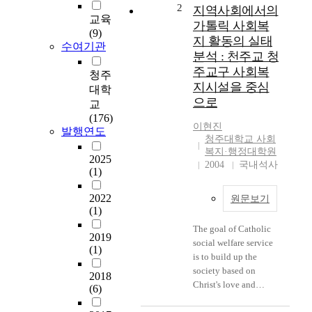
u
2
지역사회에서의
교육
r
가톨릭 사회복
(9)
c
지 활동의 실태
수여기관
h
분석 : 천주교 청
h
주교구 사회복
청주
a
지시설을 중심
d
대학
으로
a
교
r
(176)
이현진
e
발행연도
청주대학교 사회
v
복지·행정대학원
e
2025
2004
국내석사
(1)
r
s
2022
원문보기
a
(1)
l
f
The goal of Catholic
2019
o
social welfare service
(1)
r
is to build up the
g
society based on
2018
o
Christ's love and
(6)
s
justice, where all
p