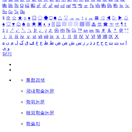
㎒
㎓
㎔
Ω
㏀
㏁
㎊
㎋
㎌
㏖
㏅
㎭
㎮
㎯
㏛
㎩
㎪
㎫
㎬
㏝
㏐
㏓
㏃
㏉
㏜
㏆
§
※
☆
★
○
●
◎
◇
◆
□
■
△
▽
→
←
↑
↓
↔
〓
◁
◀
▷
▶
♤
♠
♡
♥
♧
♣
⊙
◈
▣
◐
◑
▒
▤
▥
▨
▧
▦
▩
♨
☏
☎
☜
☞
¶
†
‡
↕
↗
↙
↖
↘
♭
♩
♪
♬
㉿
㈜
№
㏇
™
㏂
㏘
℡
＃
＆
＊
＠
ª
º
ⅰ
ⅱ
ⅲ
ⅳ
ⅴ
ⅵ
ⅶ
ⅷ
ⅸ
ⅹ
Ⅰ
Ⅱ
Ⅲ
Ⅳ
Ⅴ
Ⅵ
Ⅶ
Ⅷ
Ⅸ
Ⅹ
ا
ب
ت
ث
ج
ح
خ
د
ذ
ر
ز
س
ش
ص
ض
ط
ظ
ع
غ
ف
ق
ک
ل
م
ن
ه
و
ی
닫기
통합검색
국내학술논문
학위논문
해외학술논문
학술지