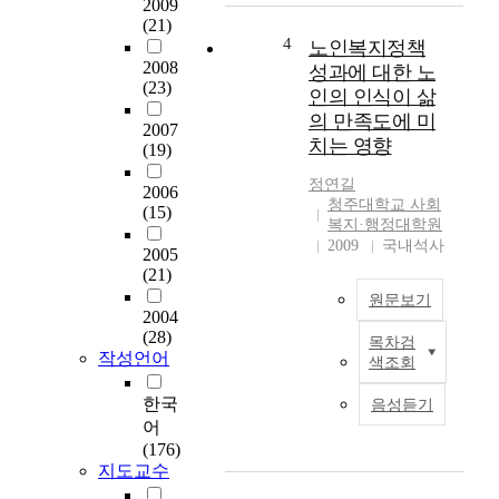
2009
m
welfare service are
준
(21)
a
related to the
비
4
노인복지정책
c
community. The goal
도
2008
성과에 대한 노
y
of the study is to
가
(23)
인의 인식이 삶
,
comprehend the
성
의 만족도에 미
f
Catholic social welfare
공
2007
치는 영향
o
service, to examine
(19)
적
u
their roles and to
노
정연길
r
2006
propose a plan to
화
청주대학교 사회
(15)
m
develop and improve
에
복지·행정대학원
i
them. In order to
미
2009
국내석사
2005
s
analyze the actual
치
(21)
s
condition of activities,
는
원문보기
i
the study appreciates
영
2004
o
the following
향
(28)
목차검
n
problems; the
노
을
작성언어
색조회
s
operation conditions
인
복
c
of facilities for the
복
지
한국
음성듣기
a
Catholic social
지
관
어
l
welfare, utilization of
는
이
(176)
l
human and physical
노
용
지도교수
e
recourses, the
인
노