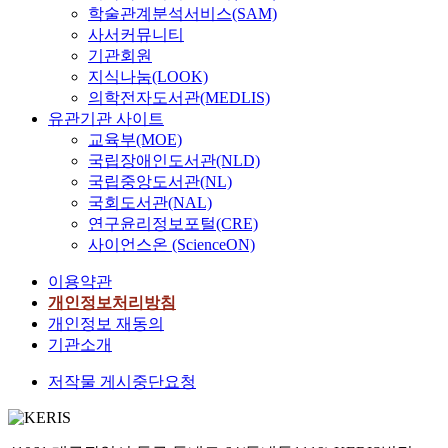
h
보
r
해
을
e
리
노
공
학술관계분석서비스(SAM)
a
기
e
학
알
t
나
인
적
사서커뮤니티
s
위
g
습
아
h
라
복
노
기관회원
m
해
a
･
보
e
는
지
화
지식나눔(LOOK)
a
t
r
문
고
r
1
정
를
의학전자도서관(MEDLIS)
d
-
d
화
자
e
9
책
위
유관기관 사이트
e
t
,
･
하
s
8
에
한
교육부(MOE)
t
e
t
심
는
u
0
대
구
국립장애인도서관(NLD)
h
s
h
리
데
l
년
한
체
국립중앙도서관(NL)
e
t
e
･
목
t
을
정
적
m
국회도서관(NAL)
검
p
정
적
s
기
책
방
o
연구윤리정보포털(CRE)
증
u
서
이
t
점
의
안
r
과
사이언스온 (ScienceON)
r
･
있
h
으
대
을
e
o
p
보
다
a
로
안
제
이용약관
i
n
o
건
.
t
현
을
시
n
개인정보처리방침
e
s
등
이
i
재
제
하
c
개인정보 재동의
-
e
삶
러
t
까
시
여
r
w
기관소개
o
전
한
i
지
하
사
e
a
f
반
목
s
6
는
회
저작물 게시중단요청
a
y
t
에
적
n
5
데
복
s
A
h
대
을
o
세
그
지
i
N
i
하
달
t
이
의
실
n
O
s
여
성
t
상