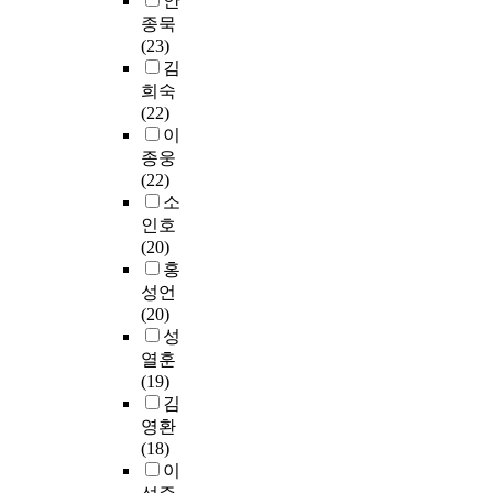
안
3
방
고
인
m
s
가
a
종묵
0
법
자
식
i
e
고
n
(23)
일
으
하
을
n
l
있
d
김
사
로
였
살
a
e
다
t
이
희숙
첫
다
펴
t
c
.
o
에
(22)
째
.
보
e
t
그
c
자
이
,
았
d
e
러
h
료
종웅
소
본
고
i
d
나
e
를
(22)
극
연
,
n
b
,
c
수
소
장
구
노
s
y
우
k
집
의
인호
는
인
t
p
리
t
하
특
(20)
뇌
의
r
a
나
h
였
성
홍
졸
일
u
t
라
e
고
요
성언
중
의
m
i
무
a
,
인
(20)
환
의
e
e
역
c
자
,
성
자
미
n
n
교
t
료
경
2
열훈
척
t
t
육
u
통
북
0
(19)
도
s
s
체
a
계
지
명
김
문
a
w
계
l
분
역
을
영환
항
n
i
는
e
석
의
대
(18)
개
d
t
기
f
은
소
상
이
발
e
h
존
f
s
극
으
을