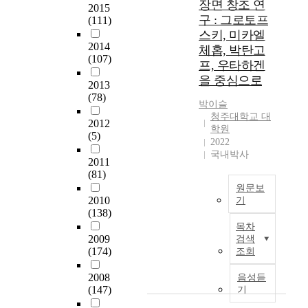
장면 창조 연
지
2015
역
를
구 : 그로토프
(111)
인
규
스키, 미카엘
력
명
2014
체홉, 박탄고
양
(107)
하
프, 우타하겐
성
고
을 중심으로
체
2013
이
계
(78)
에
박이슬
를
따
청주대학교 대
점
2012
라
학원
검
(5)
서
2022
하
국내박사
중
2011
여
년
(81)
,
여
원문보
기
성
2010
기
업
이
(138)
에
T
자
목차
서
h
신
2009
검색
원
i
(174)
에
조회
하
s
게
는
s
2008
음성듣
어
현
t
(147)
기
울
장
u
리