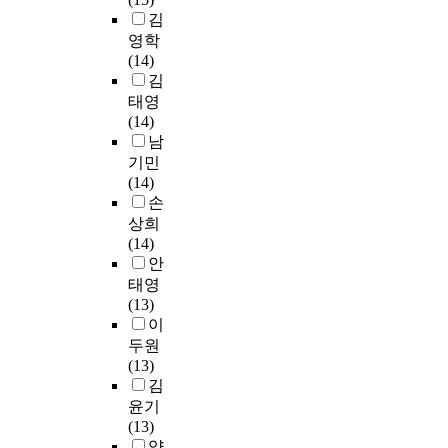
은
성
명
하
e
r
그
e
김
빈
화
으
고
t
e
변
f
영학
도
방
로
,
s
g
화
f
(14)
분
안
임
예
d
a
의
e
김
석
을
의
비
u
r
속
c
태영
,
고
할
척
r
d
도
t
(14)
교
찰
당
도
i
t
를
i
남
차
하
되
에
n
o
따
v
기민
분
였
었
대
g
i
라
e
(14)
석
다
고
한
t
t
잡
n
손
,
.
단
타
h
s
기
e
상희
t
둘
일
당
e
e
에
s
(14)
-
째
맹
도
u
f
는
s
안
검
,
검
와
s
f
부
o
태영
정
연
으
신
e
e
족
n
(13)
,
구
로
뢰
o
c
한
v
이
분
모
설
도
f
t
것
a
두원
산
형
계
를
h
o
이
r
(13)
분
과
되
검
a
n
현
i
김
석
가
었
증
n
h
실
o
,
윤기
설
다
하
d
a
이
u
회
(13)
설
.
여
p
n
다
s
귀
양
정