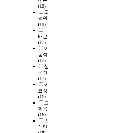
성준
q
P
의
e
p
장
로
위
(18)
u
a
무
c
s
연
한
한
오
i
r
역
t
s
혁
무
예
덕원
p
k
실
o
1
및
작
비
(18)
m
i
무
f
2
특
위
문
김
e
n
중
r
.
징
대
항
n
s
태근
심
o
0
,
조
을
t
o
(17)
의
l
을
감
연
개
,
n
이
교
e
통
정
구
발
o
’
동석
육
c
계
지
로
하
r
s
(17)
과
r
프
능
실
여
a
d
심
현
e
로
의
험
이
e
i
장
은진
a
그
개
군
에
r
s
성
(17)
t
램
념
1
대
o
e
이
이
i
을
및
0
한
s
a
부
효성
o
사
특
명
요
o
s
족
(16)
n
용
성
,
인
l
e
한
고
a
하
,
대
구
d
,
교
n
현욱
였
소
조
조
r
w
육
d
(16)
고
극
군
를
o
i
등
t
손
분
장
1
탐
p
t
으
h
성민
석
활
0
색
l
h
로
e
(15)