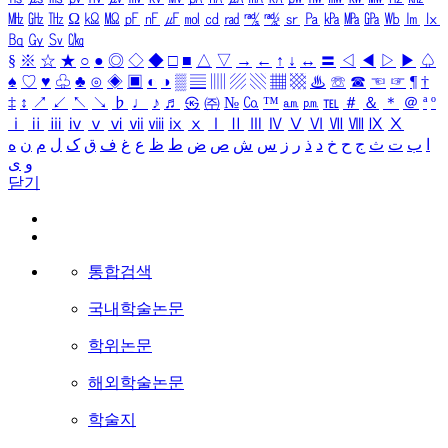
㎒
㎓
㎔
Ω
㏀
㏁
㎊
㎋
㎌
㏖
㏅
㎭
㎮
㎯
㏛
㎩
㎪
㎫
㎬
㏝
㏐
㏓
㏃
㏉
㏜
㏆
§
※
☆
★
○
●
◎
◇
◆
□
■
△
▽
→
←
↑
↓
↔
〓
◁
◀
▷
▶
♤
♠
♡
♥
♧
♣
⊙
◈
▣
◐
◑
▒
▤
▥
▨
▧
▦
▩
♨
☏
☎
☜
☞
¶
†
‡
↕
↗
↙
↖
↘
♭
♩
♪
♬
㉿
㈜
№
㏇
™
㏂
㏘
℡
＃
＆
＊
＠
ª
º
ⅰ
ⅱ
ⅲ
ⅳ
ⅴ
ⅵ
ⅶ
ⅷ
ⅸ
ⅹ
Ⅰ
Ⅱ
Ⅲ
Ⅳ
Ⅴ
Ⅵ
Ⅶ
Ⅷ
Ⅸ
Ⅹ
ا
ب
ت
ث
ج
ح
خ
د
ذ
ر
ز
س
ش
ص
ض
ط
ظ
ع
غ
ف
ق
ک
ل
م
ن
ه
و
ی
닫기
통합검색
국내학술논문
학위논문
해외학술논문
학술지