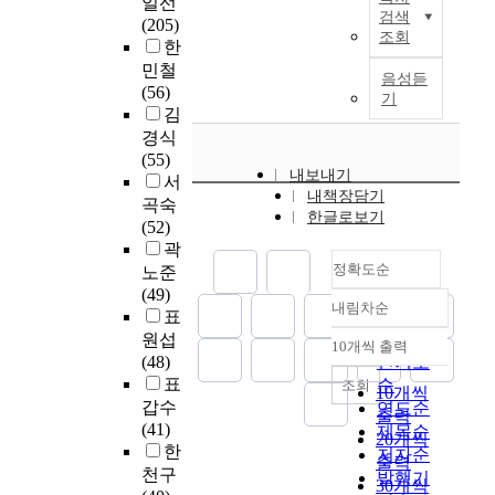
반
일선
.
c
h
기
i
검색
된
극
의
(205)
이
l
i
술
c
조회
3
장
양
한
를
i
s
의
m
0
의
측
민철
위
n
s
진
e
음성듣
-
품
성
(56)
하
i
t
보
t
기
5
질
상
김
여
c
u
와
h
0
특
지
선
경식
e
d
변
o
대
성
훈
행
(55)
n
y
화
d
까
내보내기
요
련
연
서
v
i
의
s
지
내책장담기
인
을
구
곡숙
i
n
속
o
한글로보기
의
이
병
와
(52)
r
v
도
f
충
감
행
노
곽
o
e
는
r
남
정
하
인
정확도순
n
s
노준
점
o
·
지
였
일
m
t
(49)
점
l
충
내림차순
능
을
자
정확도
e
i
표
가
e
북
을
때
리
n
g
순
원섭
속
c
10개씩 출력
지
통
내림차순
환
사
t
a
(48)
인기도
화
r
역
해
자
업
,
t
표
되
순
조회
e
10개씩
에
활
들
에
i
e
고
갑수
연도순
a
출력
거
성
의
참
n
d
있
(41)
t
제목순
20개씩
주
화
우
여
d
a
어
한
i
저자순
하
출력
요
울
하
i
L
,
천구
o
발행기
는
30개씩
인
,
는
r
S
무