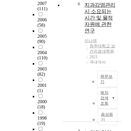
중
d
2007
6
치과감염관리
는
심
(111)
y
시 소요되는
메
의
a
이
시간 및 물적
2006
무
i
크
자원에 관한
(58)
역
m
업
연구
인
s
이
2005
력
t
미
이나영
(90)
을
o
지
청주대학교 보
양
c
건의료대학원
를
2004
성
o
2021
(110)
지
하
n
국내석사
각
고
s
2003
하
,
t
(82)
고
원문보
향
r
또
기
후
u
2001
한
O
부
(1)
c
직
목차
b
족
t
검색
업
j
2000
한
t
조회
을
(18)
e
무
h
가
c
역
e
음성듣
진
1998
t
인
s
기
중
(19)
i
력
c
년
v
의