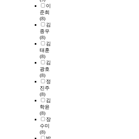
,
회
회
6
t
i
하
n
이
변
수
,
0
h
c
고
c
준희
화
되
총
세
e
i
자
o
(8)
의
었
4
이
h
p
한
m
김
즐
으
주
상
e
a
다
b
종우
거
며
간
의
a
n
.
i
(8)
움
,
중
노
l
t
첫
n
김
,
미
재
인
t
s
째
a
태훈
자
응
를
1
h
w
,
t
(8)
기
답
실
2
o
i
무
i
김
부
등
시
명
f
t
역
o
광호
족
성
하
을
p
h
마
n
(8)
감
실
였
대
a
P
이
w
정
보
하
다
상
t
a
스
i
진주
완
게
.
으
i
r
터
t
(8)
,
응
자
로
e
k
고
h
김
자
답
동
심
n
i
와
v
학윤
기
하
적
층
t
n
특
a
(8)
가
지
사
면
s
s
성
r
장
치
않
고
접
a
o
화
i
수미
표
은
의
을
n
n
고
o
(8)
현
설
변
실
d
’
를
u
박
,
문