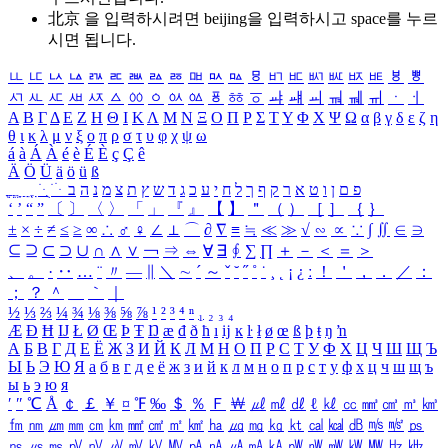
北京 을 입력하시려면
beijing
을 입력하시고 space를 누르
시면 됩니다.
ㅥ
ㅦ
ㅧ
ㅨ
ㅩ
ㅪ
ㅫ
ㅬ
ㅭ
ㅮ
ㅯ
ㅰ
ㅱ
ㅲ
ㅳ
ㅴ
ㅵ
ㅶ
ㅷ
ㅸ
ㅹ
ㅺ
ㅻ
ㅼ
ㅽ
ㅾ
ㅿ
ㆀ
ㆁ
ㆂ
ㆃ
ㆄ
ㆅ
ㆆ
ㆇ
ㆈ
ㆉ
ㆊ
ㆋ
ㆌ
ㆍ
ㆎ
Α
Β
Γ
Δ
Ε
Ζ
Η
Θ
Ι
Κ
Λ
Μ
Ν
Ξ
Ο
Π
Ρ
Σ
Τ
Υ
Φ
Χ
Ψ
Ω
α
β
γ
δ
ε
ζ
η
θ
ι
κ
λ
μ
ν
ξ
ο
π
ρ
σ
τ
υ
φ
χ
ψ
ω
á
à
Á
À
é
è
É
È
ç
Ç
ê
Ä
Ö
Ü
ä
ö
ü
ß
ְ
ֳ
ֲ
ֱ
ָ
ַ
ֵ
ֶ
ִ
ֹ
ּ
ֻ
ׂ
ׁ
ּ
ב
ה
נ
מ
צ
ת
ץ
ש
ד
ג
כ
ע
י
ח
ל
ך
ף
ק
ר
א
ט
ו
ן
ם
פ
‘
’
“
”
〔
〕
〈
〉
「
」
『
』
【
】
＂
（
）
［
］
｛
｝
±
×
÷
≠
≤
≥
∞
∴
♂
♀
∠
⊥
⌒
∂
∇
≡
≒
≪
≫
√
∽
∝
∵
∫
∬
∈
∋
⊆
⊇
⊂
⊃
∪
∩
∧
∨
￢
⇒
⇔
∀
∃
∮
∑
∏
＋
－
＜
＝
＞
、
。
·
‥
…
¨
〃
―
∥
＼
∼
´
～
ˇ
˘
˝
˚
˙
¸
˛
¡
¿
ː
！
＇
，
．
／
：
；
？
＾
＿
｀
｜
½
⅓
⅔
¼
¾
⅛
⅜
⅝
⅞
¹
²
³
⁴
ⁿ
₁
₂
₃
₄
Æ
Ð
Ħ
Ĳ
Ł
Ø
Œ
Þ
Ŧ
Ŋ
æ
đ
ð
ħ
ı
ĳ
ĸ
ŀ
ł
ø
œ
ß
þ
ŧ
ŋ
ŉ
А
Б
В
Г
Д
Е
Ё
Ж
З
И
Й
К
Л
М
Н
О
П
Р
С
Т
У
Ф
Х
Ц
Ч
Ш
Щ
Ъ
Ы
Ь
Э
Ю
Я
а
б
в
г
д
е
ё
ж
з
и
й
к
л
м
н
о
п
р
с
т
у
ф
х
ц
ч
ш
щ
ъ
ы
ь
э
ю
я
′
″
℃
Å
￠
￡
￥
¤
℉
‰
＄
％
Ｆ
￦
㎕
㎖
㎗
ℓ
㎘
㏄
㎣
㎤
㎥
㎦
㎙
㎚
㎛
㎜
㎝
㎞
㎟
㎠
㎡
㎢
㏊
㎍
㎎
㎏
㏏
㎈
㎉
㏈
㎧
㎨
㎰
㎱
㎲
㎳
㎴
㎵
㎶
㎷
㎸
㎹
㎀
㎁
㎂
㎃
㎄
㎺
㎻
㎽
㎾
㎿
㎐
㎑