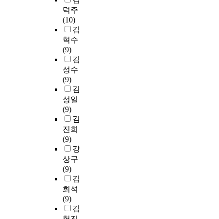
영
장
적
일
t
t
족
n
덕주
향
을
작
의
e
h
한
t
(10)
을
한
업
의
t
e
상
i
김
미
번
치
미
h
q
황
n
혁수
치
이
료
관
e
u
이
u
(9)
는
상
와
련
c
a
다
e
김
요
관
양
문
o
l
.
a
인
성수
람
측
헌
s
i
t
은
(9)
한
성
들
t
t
이
t
직
김
고
상
을
o
y
에
e
업
성일
객
지
분
f
o
본
m
,
(9)
을
훈
석
d
f
연
p
나
김
대
련
하
e
l
구
t
이
상
진희
을
여
n
i
에
s
,
으
(9)
병
7
t
f
서
t
결
로
강
행
2
a
e
는
o
혼
하
상구
한
개
l
o
중
k
여
여
(9)
치
의
i
f
소
n
부
설
김
료
예
n
t
수
o
,
문
를
희석
비
f
h
출
c
학
조
3
(9)
문
e
e
기
k
력
사
0
김
항
c
s
업
d
,
를
분
헌진
을