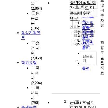
로
중년여성의 화
음
내림차순
많
정확도
장 후 외모 만
(2,864)
이
순
족도에 관한
10개씩 출력
원
내림차순
본
인기도
문없
연구
자
순
조회
10개씩
음
료
연도순
연경희
출력
(136)
제목순
청주대학교 산
음성지원유
20개씩
업경영대학원
저자순
무
출력
2005
발행기
활
음
30개씩
국내석사
관순
용
성 지
출력
도
원
50개씩
원문보
높
(2,058)
출력
기
학위유형
은
100개씩
본
자
국
출력
연
료
내석
구
사
는
(2,204)
화
국
장
내박
후
사
외
2
군(軍) 초급지
(796)
모
주제분류
휘자의 리더십