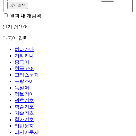
상세검색
결과 내 재검색
인기 검색어
다국어 입력
히라가나
가타카나
중국어
한글고어
그리스문자
프랑스어
독일어
히브리어
괄호기호
학술기호
기술기호
첨자기호
라틴문자
러시아문자