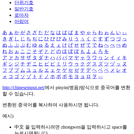
단위기호
일반기호
로마자
아랍어
あ
ぁ
か
が
さ
ざ
た
だ
な
は
ば
ぱ
ま
や
ゃ
ら
わ
ゎ
ん
い
ぃ
き
ぎ
し
じ
ち
ぢ
に
ひ
び
ぴ
み
り
う
ぅ
く
ぐ
す
ず
つ
づ
っ
ぬ
ふ
ぶ
ぷ
む
ゆ
ゅ
る
え
ぇ
け
げ
せ
ぜ
て
で
ね
へ
べ
ぺ
め
れ
お
ぉ
こ
ご
そ
ぞ
と
ど
の
ほ
ぼ
ぽ
も
よ
ょ
ろ
を
ア
ァ
カ
サ
ザ
タ
ダ
ナ
ハ
バ
パ
マ
ヤ
ャ
ラ
ワ
ヮ
ン
イ
ィ
キ
ギ
シ
ジ
チ
ヂ
ニ
ヒ
ビ
ピ
ミ
リ
ウ
ゥ
ク
グ
ス
ズ
ツ
ヅ
ッ
ヌ
フ
ブ
プ
ム
ユ
ュ
ル
エ
ェ
ケ
ゲ
セ
ゼ
テ
デ
ヘ
ベ
ペ
メ
レ
オ
ォ
コ
ゴ
ソ
ゾ
ト
ド
ノ
ホ
ボ
ポ
モ
ヨ
ョ
ロ
ヲ
―
http://chineseinput.net/
에서 pinyin(병음)방식으로 중국어를 변환
할 수 있습니다.
변환된 중국어를 복사하여 사용하시면 됩니다.
예시)
中文 을 입력하시려면
zhongwen
을 입력하시고 space를
누르시면됩니다.