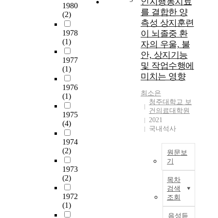
인지행동치료
i
,
e
1980
장
품
회
n
를 결합한 양
만
l
(2)
문
질
문
t
성
측성 상지훈련
C
화
특
화
o
적
h
1978
이 뇌졸중 환
의
성
적
d
인
(1)
e
자의 우울, 불
도
요
특
i
력
k
안, 상지기능
움
인
성
r
1977
부
h
및 작업수행에
이
이
과
(1)
e
족
o
되
미치는 영향
감
세
c
을
v
고
정
1976
대
t
호
,
최소은
자
지
(1)
적
c
소
V
청주대학교 보
시
능
특
o
하
a
건의료대학원
도
1975
을
성
n
고
k
2021
(4)
되
통
이
t
있
국내석사
t
었
한
반
a
는
h
1974
다
활
영
c
중
a
(2)
.
원문보
성
된
t
소
n
기
설
화
노
w
수
g
1973
문
방
본
인
i
출
(2)
o
목차
지
안
연
의
t
기
v
검색
를
에
구
일
h
1972
업
,
조회
이
관
는
의
(1)
b
의
a
용
해
뇌
의
l
경
음성듣
n