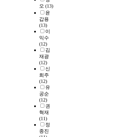
실
타
i
d
.
t
분
오
(13)
하
험
당
e
f
또
r
석
여
윤
군
화
c
u
한
a
을
,
은
갑용
된
e
n
,
i
사
셋
인
(13)
노
o
c
향
n
용
째
지
이
인
r
t
후
i
하
,
행
익수
의
u
i
무
n
였
2
동
(12)
일
l
o
역
g
으
0
치
김
의
t
n
의
m
며
2
료
의
재광
r
i
중
e
유
0
와
미
(12)
a
n
요
t
의
년
작
척
신
s
g
성
h
수
8
업
도
희주
o
,
은
o
준
월
기
를
(12)
n
d
더
d
은
1
반
개
유
i
a
욱
o
0
일
의
발
c
i
공순
높
l
.
부
양
하
s
l
(12)
아
o
0
터
측
는
c
y
권
질
g
5
8
성
과
a
a
혁재
것
i
순
월
상
정
l
c
(11)
으
e
에
3
지
을
e
t
정
로
s
서
1
훈
거
r
i
전
종진
.
도
일
련
쳤
.
v
망