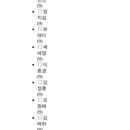
t
e
의
o
피
실
실
(9)
추
i
p
경
w
부
시
시
정
출
o
a
쟁
n
만
하
하
하
치섭
n
t
력
t
족
였
였
였
(9)
m
i
강
h
,
다
다
으
유
a
e
화
e
일
.
.
며
재미
n
n
를
b
의
총
두
,
(9)
a
t
위
o
성
3
집
노
곽
g
s
한
u
과
0
단
인
e
.
세영
무
n
,
0
모
일
m
(9)
역
d
메
부
두
자
e
F
이
인
a
이
의
1
리
n
o
종권
력
r
크
설
일
사
t
u
(9)
양
i
업
문
1
업
t
r
강
성
e
시
지
회
에
o
t
방
정훈
s
도
를
,
참
p
e
안
(9)
o
,
배
3
여
r
e
4
모
f
적
부
0
하
o
n
가
창배
p
극
하
분
고
t
p
지
(9)
l
적
여
씩
있
e
a
를
김
a
상
모
주
는
c
r
제
y
제하
승
두
5
만
t
t
시
i
(9)