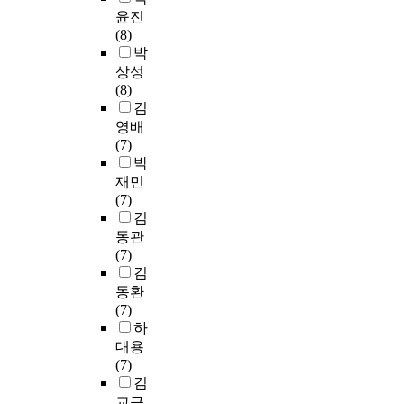
화
시
d
s
추
s
예
윤진
지
를
하
e
d
가
f
의
(8)
2
평
여
n
i
지
i
수
박
3
가
6
t
s
정
e
행
상성
부
하
9
a
e
또
l
,
(8)
를
기
개
l
a
는
d
변
김
제
위
의
w
s
신
s
신
외
영배
하
예
o
e
설
t
의
한
(7)
여
비
r
w
하
o
도
총
박
부
문
k
e
여
e
구
2
재민
정
항
e
r
무
x
,
7
(7)
적
을
r
e
역
p
사
7
김
자
추
,
e
인
a
적
부
동
동관
출
a
n
력
n
자
를
적
(7)
하
n
r
의
d
의
최
사
김
였
d
o
공
t
식
종
고
동환
다
c
l
급
o
,
분
척
(7)
.
o
l
기
g
공
석
도
하
추
m
e
반
e
적
자
를
출
대용
p
d
을
t
자
료
,
된
(7)
a
i
확
o
의
로
우
1
김
r
n
대
u
식
사
울
4
교근
e
a
해