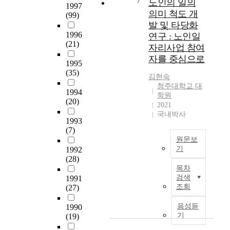
7
e
노인의 일의
여
1997
e
공
n
의미 척도 개
(99)
성
:
급
e
발 및 타당화
에
D
을
s
1996
연구 : 노인일
게
e
확
t
(21)
도
자리사업 참여
n
대
h
자
자를 중심으로
t
하
r
1995
신
a
기
(35)
o
에
김현숙
l
위
u
청주대학교 대
게
i
1994
한
g
학원
어
(20)
n
방
h
2021
울
f
안
t
국내박사
리
1993
e
을
r
는
(7)
c
제
a
메
원문보
t
시
i
이
기
1992
i
코
n
(28)
크
본
o
자
i
목차
업
연
n
하
n
검색
1991
을
구
s
였
g
조회
(27)
알
는
a
다
p
아
노
r
.
r
음성듣
1990
볼
인
e
이
기
(19)
o
수
일
t
를
c