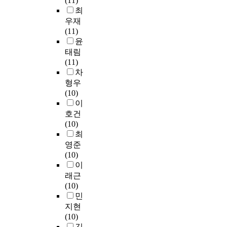
(11)
출
까
을
다
T
i
되
최
T
된
지
병
.
h
t
나
우재
h
결
약
행
i
i
,
(11)
e
과
3
한
구
s
e
무
윤
c
는
1
치
체
s
s
역
o
태림
다
일
료
적
t
,
인
n
(11)
음
간
를
으
u
m
력
t
차
과
에
3
로
d
e
의
e
형우
같
거
0
기
y
n
공
m
(10)
다
쳐
분
존
a
t
급
p
이
.
경
실
의
i
a
은
o
호건
1
북
시
일
m
l
수
r
(10)
.
지
하
의
e
h
요
a
최
화
역
였
의
d
e
에
r
영준
장
에
고
미
t
a
비
y
(10)
후
거
,
척
o
l
해
p
이
외
주
대
도
e
t
절
l
래근
모
하
조
와
s
h
대
a
(10)
만
며
군
노
t
,
적
y
민
족
,
은
인
i
a
으
s
지현
도
소
전
들
m
n
로
c
(10)
에
극
통
의
a
d
부
o
김