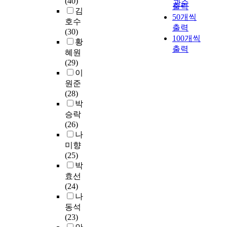
(40)
n
관순
중
에
출력
불
노
e
V
역
김
u
년
어
50개씩
안
인
c
T
도
t
호수
여
떤
,
출력
들
t
-
보
i
(30)
성
영
상
100개씩
과
c
B
다
l
황
3
향
지
의
출력
o
I
복
i
혜원
0
을
기
심
n
G
합
z
(29)
0
미
능
층
t
p
적
i
이
명
치
및
면
a
r
이
n
원준
이
는
작
접
c
o
고
g
(28)
며
지
업
을
t
g
,
a
박
,
에
수
통
t
r
전
n
승락
2
대
행
해
h
a
문
a
(26)
0
해
에
일
r
m
화
c
나
0
연
미
의
o
w
된
t
미향
5
구
치
의
u
i
영
o
(25)
년
하
는
미
g
t
역
r
박
5
였
영
에
h
h
으
’
효선
월
다
향
대
c
t
로
s
(24)
2
.
을
한
o
a
확
b
나
일
알
개
n
s
장
o
동석
부
연
아
념
t
k
되
d
(23)
터
구
보
과
a
s
어
y