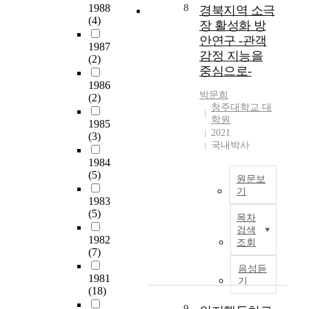
있
자
h
1988
8
통
경북지역 소극
e
어
리
(4)
o
해
s
장 활성화 방
메
사
s
우
s
안연구 -관객
이
1987
업
e
리
e
감정 지능을
크
(2)
에
i
나
s
중심으로-
업
참
n
라
i
의
1986
여
w
수
n
박문희
(2)
유
하
h
출
G
청주대학교 대
행
는
i
기
r
학원
1985
이
노
c
업
2021
o
(3)
나
인
h
국내박사
의
t
흐
들
m
9
o
1984
름
을
i
9
(5)
w
원문보
을
중
c
%
s
기
파
심
r
1983
를
k
악
본
으
(5)
o
차
i
목차
하
논
로
b
지
,
검색
여
문
1982
우
e
함
조회
M
우
은
(7)
리
c
과
i
리
소
나
o
음성듣
동
c
나
1981
극
라
기
m
시
h
(18)
라
장
의
e
에
a
화
의
9
사