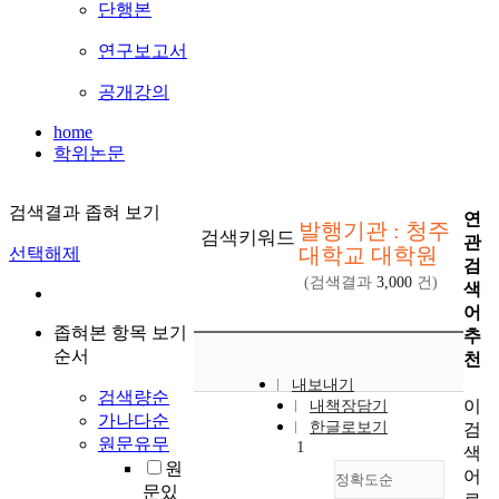
단행본
연구보고서
공개강의
home
학위논문
검색결과 좁혀 보기
연
발행기관 : 청주
검색키워드
관
대학교 대학원
선택해제
검
(검색결과
3,000
건)
색
어
좁혀본 항목 보기
추
순서
천
내보내기
검색량순
이
내책장담기
가나다순
한글로보기
검
원문유무
1
색
원
어
정확도순
문있