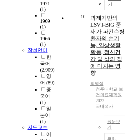
한
알
졸
1971
미
o
기
쟁
d
조
아
(1)
중
를
o
력
U
사
보
환
측
10
d
과제기반의
을
t
방
1969
기
자
정
o
강
LSVT-BIG 중
a
(1)
법
위
들
할
r
화
H
재가 파킨슨병
으
해
을
수
s
하
a
환자의 손기
1966
로
변
대
있
a
고
g
(1)
능, 일상생활
이
인
상
는
l
자
e
작성언어
활동, 정신건
루
들
으
척
i
하
n
한
어
강 및 삶의 질
간
로
도
v
였
w
국어
진
의
에 미치는 영
하
를
a
다
i
(2,909)
본
구
여
향
개
i
.
t
영
연
조
인
발
n
h
어
(89)
구
적
최영석
지
하
t
4
t
의
중
청주대학교 보
관
행
는
h
차
h
건의료대학원
대
국어
계
동
것
e
산
e
2022
상
(1)
를
치
에
d
업
s
국내석사
자
일
규
료
목
e
혁
p
는
명
본어
와
적
n
명
e
편
하
(1)
작
원문보
이
t
시
c
의
지도교수
고
기
업
있
a
대
i
표
,
어
기
다
l
T
에
f
집
목차
소