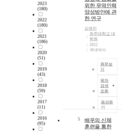
2023
이
위한 무역인력
(180)
느
양성방안에 관
끼
한 연구
2022
는
(180)
화
김영진
장
청주대학교 대
2021
이
학원
(186)
2022
미
국내석사
지
2020
와
(51)
자
원문보
의
2019
기
(43)
식
본
에
목차
연
2018
어
검색
구
(59)
조회
떤
는
차
우
2017
음성듣
이
리
(11)
기
를
나
보
2016
라
5
배우의 신체
이
(95)
의
훈련을 통한
는
무