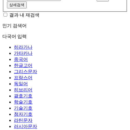
상세검색
결과 내 재검색
인기 검색어
다국어 입력
히라가나
가타카나
중국어
한글고어
그리스문자
프랑스어
독일어
히브리어
괄호기호
학술기호
기술기호
첨자기호
라틴문자
러시아문자