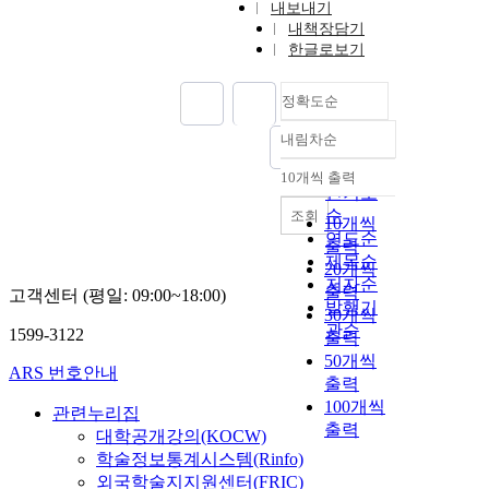
내보내기
내책장담기
한글로보기
정확도순
내림차순
정확도
순
10개씩 출력
내림차순
인기도
순
조회
10개씩
연도순
출력
제목순
20개씩
저자순
출력
고객센터 (평일: 09:00~18:00)
발행기
30개씩
관순
1599-3122
출력
50개씩
ARS 번호안내
출력
100개씩
관련누리집
출력
대학공개강의(KOCW)
학술정보통계시스템(Rinfo)
외국학술지지원센터(FRIC)