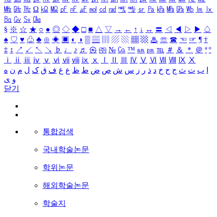
㎒
㎓
㎔
Ω
㏀
㏁
㎊
㎋
㎌
㏖
㏅
㎭
㎮
㎯
㏛
㎩
㎪
㎫
㎬
㏝
㏐
㏓
㏃
㏉
㏜
㏆
§
※
☆
★
○
●
◎
◇
◆
□
■
△
▽
→
←
↑
↓
↔
〓
◁
◀
▷
▶
♤
♠
♡
♥
♧
♣
⊙
◈
▣
◐
◑
▒
▤
▥
▨
▧
▦
▩
♨
☏
☎
☜
☞
¶
†
‡
↕
↗
↙
↖
↘
♭
♩
♪
♬
㉿
㈜
№
㏇
™
㏂
㏘
℡
＃
＆
＊
＠
ª
º
ⅰ
ⅱ
ⅲ
ⅳ
ⅴ
ⅵ
ⅶ
ⅷ
ⅸ
ⅹ
Ⅰ
Ⅱ
Ⅲ
Ⅳ
Ⅴ
Ⅵ
Ⅶ
Ⅷ
Ⅸ
Ⅹ
ا
ب
ت
ث
ج
ح
خ
د
ذ
ر
ز
س
ش
ص
ض
ط
ظ
ع
غ
ف
ق
ک
ل
م
ن
ه
و
ی
닫기
통합검색
국내학술논문
학위논문
해외학술논문
학술지