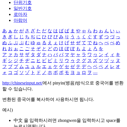
단위기호
일반기호
로마자
아랍어
あ
ぁ
か
が
さ
ざ
た
だ
な
は
ば
ぱ
ま
や
ゃ
ら
わ
ゎ
ん
い
ぃ
き
ぎ
し
じ
ち
ぢ
に
ひ
び
ぴ
み
り
う
ぅ
く
ぐ
す
ず
つ
づ
っ
ぬ
ふ
ぶ
ぷ
む
ゆ
ゅ
る
え
ぇ
け
げ
せ
ぜ
て
で
ね
へ
べ
ぺ
め
れ
お
ぉ
こ
ご
そ
ぞ
と
ど
の
ほ
ぼ
ぽ
も
よ
ょ
ろ
を
ア
ァ
カ
サ
ザ
タ
ダ
ナ
ハ
バ
パ
マ
ヤ
ャ
ラ
ワ
ヮ
ン
イ
ィ
キ
ギ
シ
ジ
チ
ヂ
ニ
ヒ
ビ
ピ
ミ
リ
ウ
ゥ
ク
グ
ス
ズ
ツ
ヅ
ッ
ヌ
フ
ブ
プ
ム
ユ
ュ
ル
エ
ェ
ケ
ゲ
セ
ゼ
テ
デ
ヘ
ベ
ペ
メ
レ
オ
ォ
コ
ゴ
ソ
ゾ
ト
ド
ノ
ホ
ボ
ポ
モ
ヨ
ョ
ロ
ヲ
―
http://chineseinput.net/
에서 pinyin(병음)방식으로 중국어를 변환
할 수 있습니다.
변환된 중국어를 복사하여 사용하시면 됩니다.
예시)
中文 을 입력하시려면
zhongwen
을 입력하시고 space를
누르시면됩니다.