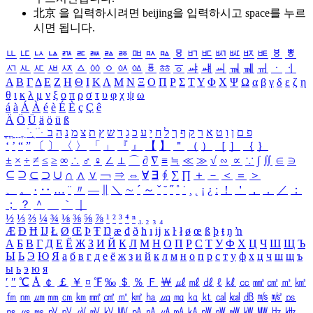
北京 을 입력하시려면
beijing
을 입력하시고 space를 누르
시면 됩니다.
ㅥ
ㅦ
ㅧ
ㅨ
ㅩ
ㅪ
ㅫ
ㅬ
ㅭ
ㅮ
ㅯ
ㅰ
ㅱ
ㅲ
ㅳ
ㅴ
ㅵ
ㅶ
ㅷ
ㅸ
ㅹ
ㅺ
ㅻ
ㅼ
ㅽ
ㅾ
ㅿ
ㆀ
ㆁ
ㆂ
ㆃ
ㆄ
ㆅ
ㆆ
ㆇ
ㆈ
ㆉ
ㆊ
ㆋ
ㆌ
ㆍ
ㆎ
Α
Β
Γ
Δ
Ε
Ζ
Η
Θ
Ι
Κ
Λ
Μ
Ν
Ξ
Ο
Π
Ρ
Σ
Τ
Υ
Φ
Χ
Ψ
Ω
α
β
γ
δ
ε
ζ
η
θ
ι
κ
λ
μ
ν
ξ
ο
π
ρ
σ
τ
υ
φ
χ
ψ
ω
á
à
Á
À
é
è
É
È
ç
Ç
ê
Ä
Ö
Ü
ä
ö
ü
ß
ְ
ֳ
ֲ
ֱ
ָ
ַ
ֵ
ֶ
ִ
ֹ
ּ
ֻ
ׂ
ׁ
ּ
ב
ה
נ
מ
צ
ת
ץ
ש
ד
ג
כ
ע
י
ח
ל
ך
ף
ק
ר
א
ט
ו
ן
ם
פ
‘
’
“
”
〔
〕
〈
〉
「
」
『
』
【
】
＂
（
）
［
］
｛
｝
±
×
÷
≠
≤
≥
∞
∴
♂
♀
∠
⊥
⌒
∂
∇
≡
≒
≪
≫
√
∽
∝
∵
∫
∬
∈
∋
⊆
⊇
⊂
⊃
∪
∩
∧
∨
￢
⇒
⇔
∀
∃
∮
∑
∏
＋
－
＜
＝
＞
、
。
·
‥
…
¨
〃
―
∥
＼
∼
´
～
ˇ
˘
˝
˚
˙
¸
˛
¡
¿
ː
！
＇
，
．
／
：
；
？
＾
＿
｀
｜
½
⅓
⅔
¼
¾
⅛
⅜
⅝
⅞
¹
²
³
⁴
ⁿ
₁
₂
₃
₄
Æ
Ð
Ħ
Ĳ
Ł
Ø
Œ
Þ
Ŧ
Ŋ
æ
đ
ð
ħ
ı
ĳ
ĸ
ŀ
ł
ø
œ
ß
þ
ŧ
ŋ
ŉ
А
Б
В
Г
Д
Е
Ё
Ж
З
И
Й
К
Л
М
Н
О
П
Р
С
Т
У
Ф
Х
Ц
Ч
Ш
Щ
Ъ
Ы
Ь
Э
Ю
Я
а
б
в
г
д
е
ё
ж
з
и
й
к
л
м
н
о
п
р
с
т
у
ф
х
ц
ч
ш
щ
ъ
ы
ь
э
ю
я
′
″
℃
Å
￠
￡
￥
¤
℉
‰
＄
％
Ｆ
￦
㎕
㎖
㎗
ℓ
㎘
㏄
㎣
㎤
㎥
㎦
㎙
㎚
㎛
㎜
㎝
㎞
㎟
㎠
㎡
㎢
㏊
㎍
㎎
㎏
㏏
㎈
㎉
㏈
㎧
㎨
㎰
㎱
㎲
㎳
㎴
㎵
㎶
㎷
㎸
㎹
㎀
㎁
㎂
㎃
㎄
㎺
㎻
㎽
㎾
㎿
㎐
㎑