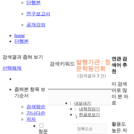
단행본
연구보고서
공개강의
home
단행본
검색결과 좁혀 보기
연관 검
발행기관 : 청
검색키워드
색어 추
문학동인회
선택해제
천
(검색결과
3
건)
이 검색
좁혀본 항목 보
어로 많
기순서
이 본 자
료
내보내기
검색량순
내책장담기
가나다순
한글로보기
1
저자
활용도
정확도순
높은 자
청문