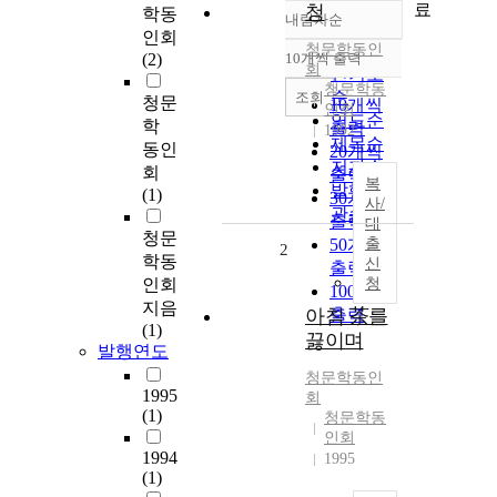
료
청
학동
내림차순
정확도
인회
청문학동인
순
(2)
10개씩 출력
내림차순
회
인기도
청문학동
순
조회
청문
10개씩
인회
연도순
학
출력
1992
제목순
동인
20개씩
저자순
회
출력
복
발행기
(1)
30개씩
사/
관순
출력
대
청문
50개씩
출
2
학동
신
출력
인회
청
100개씩
지음
아침 茶를
출력
(1)
끓이며
발행연도
청문학동인
1995
회
(1)
청문학동
인회
1994
1995
(1)