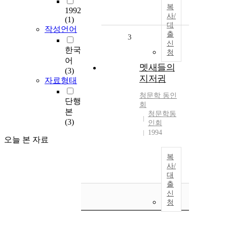
복
1992
사/
(1)
대
작성언어
출
3
신
한국
청
어
멧새들의
(3)
지저귐
자료형태
청문학 동인
단행
회
본
청문학동
(3)
인회
1994
오늘 본 자료
복
사/
대
출
신
청