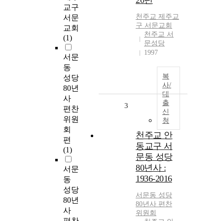
20년
교구
천주교 제주교
서문
구 서문교회
교회
천주교 서
(1)
문성당
1997
서문
동
복
성당
사/
80년
대
사
출
3
편찬
신
위원
청
회
천주교 안
편
동교구 서
(1)
문동 성당
80년사 :
서문
1936-2016
동
성당
서문동 성당
80년
80년사 편찬
사
위원회
편찬