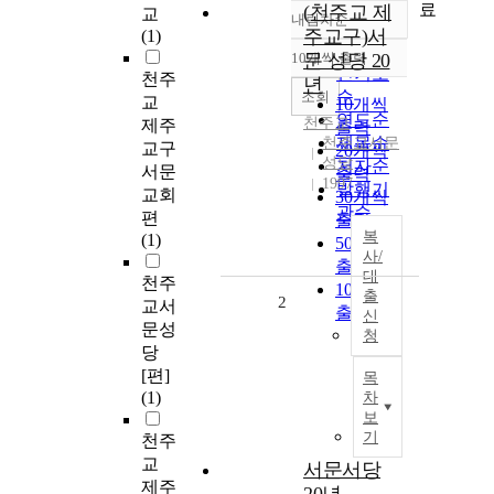
료
(천주교 제
교
내림차순
정확도
주교구)서
(1)
순
10개씩 출력
문 성당 20
내림차순
인기도
천주
년
순
조회
교
10개씩
연도순
천주교
제주
출력
제목순
천주교서문
교구
20개씩
성당
저자순
서문
출력
1997
발행기
교회
30개씩
관순
편
출력
복
(1)
50개씩
사/
출력
대
천주
100개씩
출
2
교서
출력
신
문성
청
당
[편]
목
(1)
차
보
기
천주
교
서문서당
제주