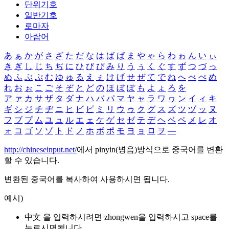
단위기호
일반기호
로마자
아랍어
あ
ぁ
か
が
さ
ざ
た
だ
な
は
ば
ぱ
ま
や
ゃ
ら
わ
ゎ
ん
い
ぃ
き
ぎ
し
じ
ち
ぢ
に
ひ
び
ぴ
み
り
う
ぅ
く
ぐ
す
ず
つ
づ
っ
ぬ
ふ
ぶ
ぷ
む
ゆ
ゅ
る
え
ぇ
け
げ
せ
ぜ
て
で
ね
へ
べ
ぺ
め
れ
お
ぉ
こ
ご
そ
ぞ
と
ど
の
ほ
ぼ
ぽ
も
よ
ょ
ろ
を
ア
ァ
カ
サ
ザ
タ
ダ
ナ
ハ
バ
パ
マ
ヤ
ャ
ラ
ワ
ヮ
ン
イ
ィ
キ
ギ
シ
ジ
チ
ヂ
ニ
ヒ
ビ
ピ
ミ
リ
ウ
ゥ
ク
グ
ス
ズ
ツ
ヅ
ッ
ヌ
フ
ブ
プ
ム
ユ
ュ
ル
エ
ェ
ケ
ゲ
セ
ゼ
テ
デ
ヘ
ベ
ペ
メ
レ
オ
ォ
コ
ゴ
ソ
ゾ
ト
ド
ノ
ホ
ボ
ポ
モ
ヨ
ョ
ロ
ヲ
―
http://chineseinput.net/
에서 pinyin(병음)방식으로 중국어를 변환
할 수 있습니다.
변환된 중국어를 복사하여 사용하시면 됩니다.
예시)
中文 을 입력하시려면
zhongwen
을 입력하시고 space를
누르시면됩니다.