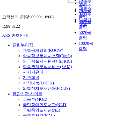
연도순
출력
제목순
20개씩
저자순
출력
고객센터 (평일: 09:00~18:00)
발행기
30개씩
관순
1599-3122
출력
50개씩
ARS 번호안내
출력
100개씩
관련누리집
출력
대학공개강의(KOCW)
학술정보통계시스템(Rinfo)
외국학술지지원센터(FRIC)
학술관계분석서비스(SAM)
사서커뮤니티
기관회원
지식나눔(LOOK)
의학전자도서관(MEDLIS)
유관기관 사이트
교육부(MOE)
국립장애인도서관(NLD)
국립중앙도서관(NL)
국회도서관(NAL)