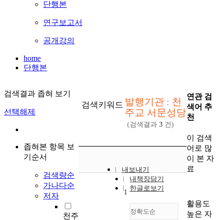
단행본
연구보고서
공개강의
home
단행본
검색결과 좁혀 보기
연관 검
발행기관 : 천
검색키워드
색어 추
주교 서문성당
선택해제
천
(검색결과
3
건)
이 검색
좁혀본 항목 보
어로 많
기순서
이 본 자
료
내보내기
검색량순
내책장담기
가나다순
한글로보기
1
저자
활용도
정확도순
높은 자
천주