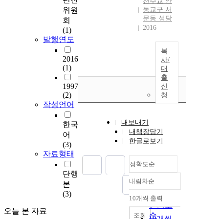
천주교 안
위원
동교구 서
문동 성당
회
2016
(1)
발행연도
복
2016
사/
(1)
대
출
1997
신
(2)
청
작성언어
내보내기
한국
내책장담기
어
한글로보기
(3)
자료형태
정확도순
단행
내림차순
본
정확도
(3)
순
10개씩 출력
내림차순
인기도
오늘 본 자료
순
조회
10개씩