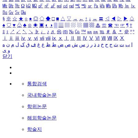
㎒
㎓
㎔
Ω
㏀
㏁
㎊
㎋
㎌
㏖
㏅
㎭
㎮
㎯
㏛
㎩
㎪
㎫
㎬
㏝
㏐
㏓
㏃
㏉
㏜
㏆
§
※
☆
★
○
●
◎
◇
◆
□
■
△
▽
→
←
↑
↓
↔
〓
◁
◀
▷
▶
♤
♠
♡
♥
♧
♣
⊙
◈
▣
◐
◑
▒
▤
▥
▨
▧
▦
▩
♨
☏
☎
☜
☞
¶
†
‡
↕
↗
↙
↖
↘
♭
♩
♪
♬
㉿
㈜
№
㏇
™
㏂
㏘
℡
＃
＆
＊
＠
ª
º
ⅰ
ⅱ
ⅲ
ⅳ
ⅴ
ⅵ
ⅶ
ⅷ
ⅸ
ⅹ
Ⅰ
Ⅱ
Ⅲ
Ⅳ
Ⅴ
Ⅵ
Ⅶ
Ⅷ
Ⅸ
Ⅹ
ا
ب
ت
ث
ج
ح
خ
د
ذ
ر
ز
س
ش
ص
ض
ط
ظ
ع
غ
ف
ق
ک
ل
م
ن
ه
و
ی
닫기
통합검색
국내학술논문
학위논문
해외학술논문
학술지