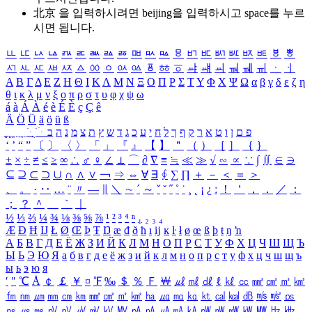
北京 을 입력하시려면
beijing
을 입력하시고 space를 누르
시면 됩니다.
ㅥ
ㅦ
ㅧ
ㅨ
ㅩ
ㅪ
ㅫ
ㅬ
ㅭ
ㅮ
ㅯ
ㅰ
ㅱ
ㅲ
ㅳ
ㅴ
ㅵ
ㅶ
ㅷ
ㅸ
ㅹ
ㅺ
ㅻ
ㅼ
ㅽ
ㅾ
ㅿ
ㆀ
ㆁ
ㆂ
ㆃ
ㆄ
ㆅ
ㆆ
ㆇ
ㆈ
ㆉ
ㆊ
ㆋ
ㆌ
ㆍ
ㆎ
Α
Β
Γ
Δ
Ε
Ζ
Η
Θ
Ι
Κ
Λ
Μ
Ν
Ξ
Ο
Π
Ρ
Σ
Τ
Υ
Φ
Χ
Ψ
Ω
α
β
γ
δ
ε
ζ
η
θ
ι
κ
λ
μ
ν
ξ
ο
π
ρ
σ
τ
υ
φ
χ
ψ
ω
á
à
Á
À
é
è
É
È
ç
Ç
ê
Ä
Ö
Ü
ä
ö
ü
ß
ְ
ֳ
ֲ
ֱ
ָ
ַ
ֵ
ֶ
ִ
ֹ
ּ
ֻ
ׂ
ׁ
ּ
ב
ה
נ
מ
צ
ת
ץ
ש
ד
ג
כ
ע
י
ח
ל
ך
ף
ק
ר
א
ט
ו
ן
ם
פ
‘
’
“
”
〔
〕
〈
〉
「
」
『
』
【
】
＂
（
）
［
］
｛
｝
±
×
÷
≠
≤
≥
∞
∴
♂
♀
∠
⊥
⌒
∂
∇
≡
≒
≪
≫
√
∽
∝
∵
∫
∬
∈
∋
⊆
⊇
⊂
⊃
∪
∩
∧
∨
￢
⇒
⇔
∀
∃
∮
∑
∏
＋
－
＜
＝
＞
、
。
·
‥
…
¨
〃
―
∥
＼
∼
´
～
ˇ
˘
˝
˚
˙
¸
˛
¡
¿
ː
！
＇
，
．
／
：
；
？
＾
＿
｀
｜
½
⅓
⅔
¼
¾
⅛
⅜
⅝
⅞
¹
²
³
⁴
ⁿ
₁
₂
₃
₄
Æ
Ð
Ħ
Ĳ
Ł
Ø
Œ
Þ
Ŧ
Ŋ
æ
đ
ð
ħ
ı
ĳ
ĸ
ŀ
ł
ø
œ
ß
þ
ŧ
ŋ
ŉ
А
Б
В
Г
Д
Е
Ё
Ж
З
И
Й
К
Л
М
Н
О
П
Р
С
Т
У
Ф
Х
Ц
Ч
Ш
Щ
Ъ
Ы
Ь
Э
Ю
Я
а
б
в
г
д
е
ё
ж
з
и
й
к
л
м
н
о
п
р
с
т
у
ф
х
ц
ч
ш
щ
ъ
ы
ь
э
ю
я
′
″
℃
Å
￠
￡
￥
¤
℉
‰
＄
％
Ｆ
￦
㎕
㎖
㎗
ℓ
㎘
㏄
㎣
㎤
㎥
㎦
㎙
㎚
㎛
㎜
㎝
㎞
㎟
㎠
㎡
㎢
㏊
㎍
㎎
㎏
㏏
㎈
㎉
㏈
㎧
㎨
㎰
㎱
㎲
㎳
㎴
㎵
㎶
㎷
㎸
㎹
㎀
㎁
㎂
㎃
㎄
㎺
㎻
㎽
㎾
㎿
㎐
㎑