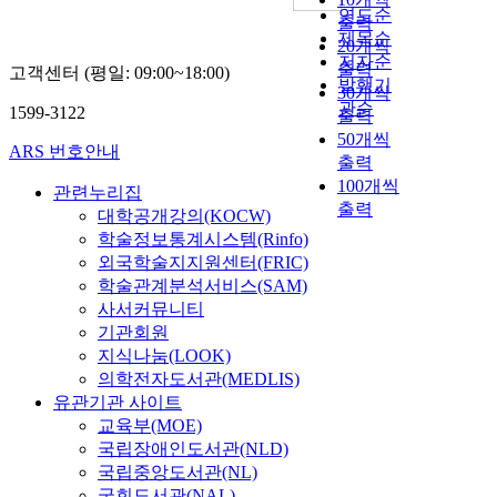
연도순
출력
제목순
20개씩
저자순
출력
고객센터 (평일: 09:00~18:00)
발행기
30개씩
관순
1599-3122
출력
50개씩
ARS 번호안내
출력
100개씩
관련누리집
출력
대학공개강의(KOCW)
학술정보통계시스템(Rinfo)
외국학술지지원센터(FRIC)
학술관계분석서비스(SAM)
사서커뮤니티
기관회원
지식나눔(LOOK)
의학전자도서관(MEDLIS)
유관기관 사이트
교육부(MOE)
국립장애인도서관(NLD)
국립중앙도서관(NL)
국회도서관(NAL)