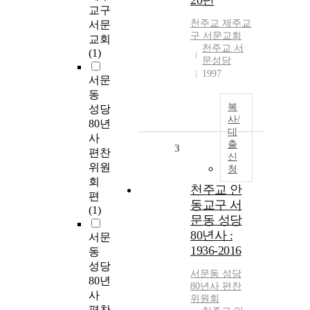
20년
교구
천주교 제주교
서문
구 서문교회
교회
천주교 서
(1)
문성당
1997
서문
동
복
성당
사/
80년
대
사
출
3
편찬
신
위원
청
회
천주교 안
편
동교구 서
(1)
문동 성당
80년사 :
서문
1936-2016
동
성당
서문동 성당
80년
80년사 편찬
사
위원회
편찬