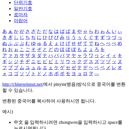
단위기호
일반기호
로마자
아랍어
あ
ぁ
か
が
さ
ざ
た
だ
な
は
ば
ぱ
ま
や
ゃ
ら
わ
ゎ
ん
い
ぃ
き
ぎ
し
じ
ち
ぢ
に
ひ
び
ぴ
み
り
う
ぅ
く
ぐ
す
ず
つ
づ
っ
ぬ
ふ
ぶ
ぷ
む
ゆ
ゅ
る
え
ぇ
け
げ
せ
ぜ
て
で
ね
へ
べ
ぺ
め
れ
お
ぉ
こ
ご
そ
ぞ
と
ど
の
ほ
ぼ
ぽ
も
よ
ょ
ろ
を
ア
ァ
カ
サ
ザ
タ
ダ
ナ
ハ
バ
パ
マ
ヤ
ャ
ラ
ワ
ヮ
ン
イ
ィ
キ
ギ
シ
ジ
チ
ヂ
ニ
ヒ
ビ
ピ
ミ
リ
ウ
ゥ
ク
グ
ス
ズ
ツ
ヅ
ッ
ヌ
フ
ブ
プ
ム
ユ
ュ
ル
エ
ェ
ケ
ゲ
セ
ゼ
テ
デ
ヘ
ベ
ペ
メ
レ
オ
ォ
コ
ゴ
ソ
ゾ
ト
ド
ノ
ホ
ボ
ポ
モ
ヨ
ョ
ロ
ヲ
―
http://chineseinput.net/
에서 pinyin(병음)방식으로 중국어를 변환
할 수 있습니다.
변환된 중국어를 복사하여 사용하시면 됩니다.
예시)
中文 을 입력하시려면
zhongwen
을 입력하시고 space를
누르시면됩니다.