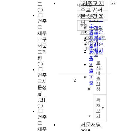
료
(천주교 제
교
내림차순
정확도
주교구)서
(1)
순
10개씩 출력
문 성당 20
내림차순
인기도
천주
년
순
조회
교
10개씩
연도순
천주교
제주
출력
제목순
천주교서문
교구
20개씩
성당
저자순
서문
출력
1997
발행기
교회
30개씩
관순
편
출력
복
(1)
50개씩
사/
출력
대
천주
100개씩
출
2
교서
출력
신
문성
청
당
[편]
목
(1)
차
보
기
천주
교
서문서당
제주