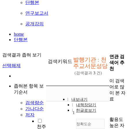
단행본
연구보고서
공개강의
home
단행본
검색결과 좁혀 보기
연관 검
발행기관 : 천
검색키워드
색어 추
주교서문성당
선택해제
천
(검색결과
3
건)
이 검색
좁혀본 항목 보
어로 많
기순서
이 본 자
료
내보내기
검색량순
내책장담기
가나다순
한글로보기
1
저자
활용도
정확도순
높은 자
천주