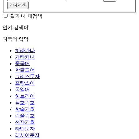
상세검색
결과 내 재검색
인기 검색어
다국어 입력
히라가나
가타카나
중국어
한글고어
그리스문자
프랑스어
독일어
히브리어
괄호기호
학술기호
기술기호
첨자기호
라틴문자
러시아문자