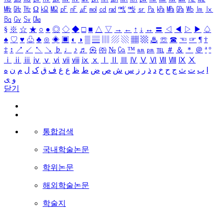
㎒
㎓
㎔
Ω
㏀
㏁
㎊
㎋
㎌
㏖
㏅
㎭
㎮
㎯
㏛
㎩
㎪
㎫
㎬
㏝
㏐
㏓
㏃
㏉
㏜
㏆
§
※
☆
★
○
●
◎
◇
◆
□
■
△
▽
→
←
↑
↓
↔
〓
◁
◀
▷
▶
♤
♠
♡
♥
♧
♣
⊙
◈
▣
◐
◑
▒
▤
▥
▨
▧
▦
▩
♨
☏
☎
☜
☞
¶
†
‡
↕
↗
↙
↖
↘
♭
♩
♪
♬
㉿
㈜
№
㏇
™
㏂
㏘
℡
＃
＆
＊
＠
ª
º
ⅰ
ⅱ
ⅲ
ⅳ
ⅴ
ⅵ
ⅶ
ⅷ
ⅸ
ⅹ
Ⅰ
Ⅱ
Ⅲ
Ⅳ
Ⅴ
Ⅵ
Ⅶ
Ⅷ
Ⅸ
Ⅹ
ا
ب
ت
ث
ج
ح
خ
د
ذ
ر
ز
س
ش
ص
ض
ط
ظ
ع
غ
ف
ق
ک
ل
م
ن
ه
و
ی
닫기
통합검색
국내학술논문
학위논문
해외학술논문
학술지