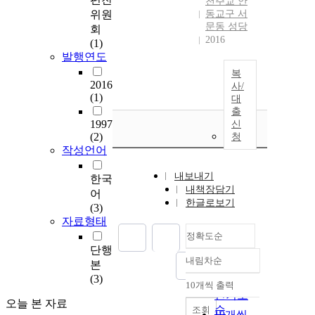
천주교 안
위원
동교구 서
문동 성당
회
2016
(1)
발행연도
복
2016
사/
(1)
대
출
1997
신
(2)
청
작성언어
내보내기
한국
내책장담기
어
한글로보기
(3)
자료형태
정확도순
단행
내림차순
본
정확도
(3)
순
10개씩 출력
내림차순
인기도
오늘 본 자료
순
조회
10개씩