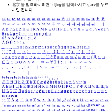
北京 을 입력하시려면
beijing
을 입력하시고 space를 누르
시면 됩니다.
ㅥ
ㅦ
ㅧ
ㅨ
ㅩ
ㅪ
ㅫ
ㅬ
ㅭ
ㅮ
ㅯ
ㅰ
ㅱ
ㅲ
ㅳ
ㅴ
ㅵ
ㅶ
ㅷ
ㅸ
ㅹ
ㅺ
ㅻ
ㅼ
ㅽ
ㅾ
ㅿ
ㆀ
ㆁ
ㆂ
ㆃ
ㆄ
ㆅ
ㆆ
ㆇ
ㆈ
ㆉ
ㆊ
ㆋ
ㆌ
ㆍ
ㆎ
Α
Β
Γ
Δ
Ε
Ζ
Η
Θ
Ι
Κ
Λ
Μ
Ν
Ξ
Ο
Π
Ρ
Σ
Τ
Υ
Φ
Χ
Ψ
Ω
α
β
γ
δ
ε
ζ
η
θ
ι
κ
λ
μ
ν
ξ
ο
π
ρ
σ
τ
υ
φ
χ
ψ
ω
á
à
Á
À
é
è
É
È
ç
Ç
ê
Ä
Ö
Ü
ä
ö
ü
ß
ְ
ֳ
ֲ
ֱ
ָ
ַ
ֵ
ֶ
ִ
ֹ
ּ
ֻ
ׂ
ׁ
ּ
ב
ה
נ
מ
צ
ת
ץ
ש
ד
ג
כ
ע
י
ח
ל
ך
ף
ק
ר
א
ט
ו
ן
ם
פ
‘
’
“
”
〔
〕
〈
〉
「
」
『
』
【
】
＂
（
）
［
］
｛
｝
±
×
÷
≠
≤
≥
∞
∴
♂
♀
∠
⊥
⌒
∂
∇
≡
≒
≪
≫
√
∽
∝
∵
∫
∬
∈
∋
⊆
⊇
⊂
⊃
∪
∩
∧
∨
￢
⇒
⇔
∀
∃
∮
∑
∏
＋
－
＜
＝
＞
、
。
·
‥
…
¨
〃
―
∥
＼
∼
´
～
ˇ
˘
˝
˚
˙
¸
˛
¡
¿
ː
！
＇
，
．
／
：
；
？
＾
＿
｀
｜
½
⅓
⅔
¼
¾
⅛
⅜
⅝
⅞
¹
²
³
⁴
ⁿ
₁
₂
₃
₄
Æ
Ð
Ħ
Ĳ
Ł
Ø
Œ
Þ
Ŧ
Ŋ
æ
đ
ð
ħ
ı
ĳ
ĸ
ŀ
ł
ø
œ
ß
þ
ŧ
ŋ
ŉ
А
Б
В
Г
Д
Е
Ё
Ж
З
И
Й
К
Л
М
Н
О
П
Р
С
Т
У
Ф
Х
Ц
Ч
Ш
Щ
Ъ
Ы
Ь
Э
Ю
Я
а
б
в
г
д
е
ё
ж
з
и
й
к
л
м
н
о
п
р
с
т
у
ф
х
ц
ч
ш
щ
ъ
ы
ь
э
ю
я
′
″
℃
Å
￠
￡
￥
¤
℉
‰
＄
％
Ｆ
￦
㎕
㎖
㎗
ℓ
㎘
㏄
㎣
㎤
㎥
㎦
㎙
㎚
㎛
㎜
㎝
㎞
㎟
㎠
㎡
㎢
㏊
㎍
㎎
㎏
㏏
㎈
㎉
㏈
㎧
㎨
㎰
㎱
㎲
㎳
㎴
㎵
㎶
㎷
㎸
㎹
㎀
㎁
㎂
㎃
㎄
㎺
㎻
㎽
㎾
㎿
㎐
㎑