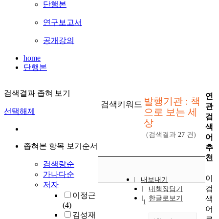
단행본
연구보고서
공개강의
home
단행본
검색결과 좁혀 보기
연
발행기관 : 책
검색키워드
관
으로 보는 세
선택해제
검
상
색
(검색결과
27
건)
어
좁혀본 항목 보기순서
추
천
검색량순
가나다순
이
내보내기
저자
검
내책장담기
이정근
색
한글로보기
1
(4)
어
김성재