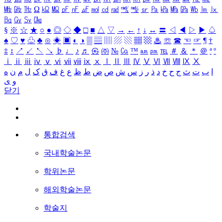
㎒
㎓
㎔
Ω
㏀
㏁
㎊
㎋
㎌
㏖
㏅
㎭
㎮
㎯
㏛
㎩
㎪
㎫
㎬
㏝
㏐
㏓
㏃
㏉
㏜
㏆
§
※
☆
★
○
●
◎
◇
◆
□
■
△
▽
→
←
↑
↓
↔
〓
◁
◀
▷
▶
♤
♠
♡
♥
♧
♣
⊙
◈
▣
◐
◑
▒
▤
▥
▨
▧
▦
▩
♨
☏
☎
☜
☞
¶
†
‡
↕
↗
↙
↖
↘
♭
♩
♪
♬
㉿
㈜
№
㏇
™
㏂
㏘
℡
＃
＆
＊
＠
ª
º
ⅰ
ⅱ
ⅲ
ⅳ
ⅴ
ⅵ
ⅶ
ⅷ
ⅸ
ⅹ
Ⅰ
Ⅱ
Ⅲ
Ⅳ
Ⅴ
Ⅵ
Ⅶ
Ⅷ
Ⅸ
Ⅹ
ا
ب
ت
ث
ج
ح
خ
د
ذ
ر
ز
س
ش
ص
ض
ط
ظ
ع
غ
ف
ق
ک
ل
م
ن
ه
و
ی
닫기
통합검색
국내학술논문
학위논문
해외학술논문
학술지