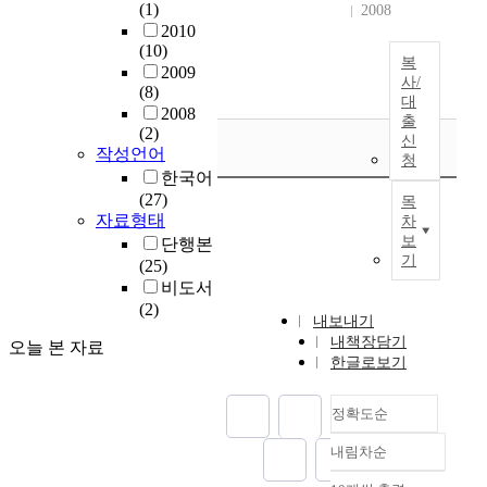
(1)
2008
2010
(10)
복
2009
사/
(8)
대
2008
출
(2)
신
작성언어
청
한국어
(27)
목
자료형태
차
보
단행본
기
(25)
비도서
(2)
내보내기
내책장담기
오늘 본 자료
한글로보기
정확도순
내림차순
정확도
순