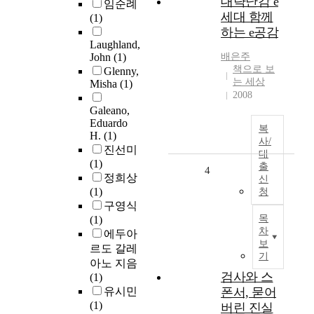
대략난감 e
임순례
세대 함께
(1)
하는 e공감
Laughland,
John
(1)
배은주
책으로 보
Glenny,
는 세상
Misha
(1)
2008
Galeano,
Eduardo
복
H.
(1)
사/
진선미
대
(1)
출
4
정희상
신
(1)
청
구영식
목
(1)
차
에두아
보
르도 갈레
기
아노 지음
검사와 스
(1)
유시민
폰서, 묻어
(1)
버린 진실