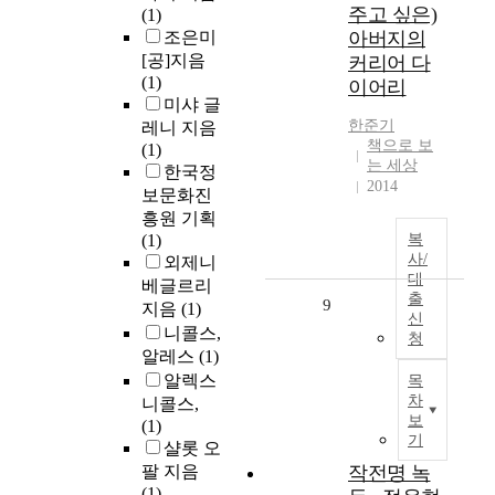
주고 싶은)
(1)
조은미
아버지의
[공]지음
커리어 다
(1)
이어리
미샤 글
한준기
레니 지음
책으로 보
(1)
는 세상
한국정
2014
보문화진
흥원 기획
(1)
복
사/
외제니
대
베글르리
출
9
지음
(1)
신
니콜스,
청
알레스
(1)
알렉스
목
차
니콜스,
보
(1)
기
샬롯 오
팔 지음
작전명 녹
(1)