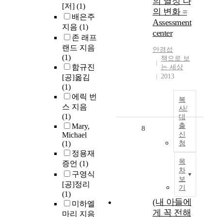
의 열정 나
[저]
(1)
의 변화 =
배은주
Assessment
지음
(1)
center
존 래프
랜드 지음
안경섭
(1)
책으로 보
함규진
는 세상
2013
[공]옮김
(1)
에릭 번
복
스 지음
사/
(1)
대
Mary,
출
8
Michael
신
(1)
청
정용재
목
증언
(1)
차
구영식
보
[공]정리
기
(1)
(내 아들에
미하엘
게 꼭 전해
마리 지음