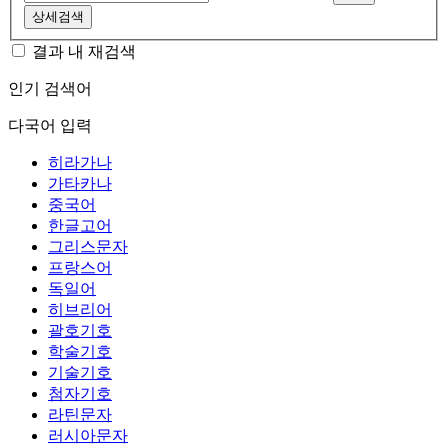
상세검색
결과 내 재검색
인기 검색어
다국어 입력
히라가나
가타카나
중국어
한글고어
그리스문자
프랑스어
독일어
히브리어
괄호기호
학술기호
기술기호
첨자기호
라틴문자
러시아문자