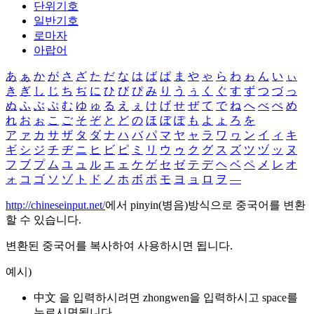
단위기호
일반기호
로마자
아랍어
あ
ぁ
か
が
さ
ざ
た
だ
な
は
ば
ぱ
ま
や
ゃ
ら
わ
ゎ
ん
い
ぃ
き
ぎ
し
じ
ち
ぢ
に
ひ
び
ぴ
み
り
う
ぅ
く
ぐ
す
ず
つ
づ
っ
ぬ
ふ
ぶ
ぷ
む
ゆ
ゅ
る
え
ぇ
け
げ
せ
ぜ
て
で
ね
へ
べ
ぺ
め
れ
お
ぉ
こ
ご
そ
ぞ
と
ど
の
ほ
ぼ
ぽ
も
よ
ょ
ろ
を
ア
ァ
カ
サ
ザ
タ
ダ
ナ
ハ
バ
パ
マ
ヤ
ャ
ラ
ワ
ヮ
ン
イ
ィ
キ
ギ
シ
ジ
チ
ヂ
ニ
ヒ
ビ
ピ
ミ
リ
ウ
ゥ
ク
グ
ス
ズ
ツ
ヅ
ッ
ヌ
フ
ブ
プ
ム
ユ
ュ
ル
エ
ェ
ケ
ゲ
セ
ゼ
テ
デ
ヘ
ベ
ペ
メ
レ
オ
ォ
コ
ゴ
ソ
ゾ
ト
ド
ノ
ホ
ボ
ポ
モ
ヨ
ョ
ロ
ヲ
―
http://chineseinput.net/
에서 pinyin(병음)방식으로 중국어를 변환
할 수 있습니다.
변환된 중국어를 복사하여 사용하시면 됩니다.
예시)
中文 을 입력하시려면
zhongwen
을 입력하시고 space를
누르시면됩니다.