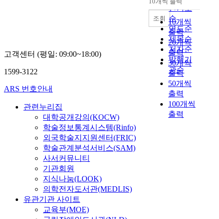
10개씩 출력
내림차순
인기도
순
조회
10개씩
연도순
출력
제목순
20개씩
저자순
출력
고객센터 (평일: 09:00~18:00)
발행기
30개씩
관순
1599-3122
출력
50개씩
ARS 번호안내
출력
100개씩
관련누리집
출력
대학공개강의(KOCW)
학술정보통계시스템(Rinfo)
외국학술지지원센터(FRIC)
학술관계분석서비스(SAM)
사서커뮤니티
기관회원
지식나눔(LOOK)
의학전자도서관(MEDLIS)
유관기관 사이트
교육부(MOE)