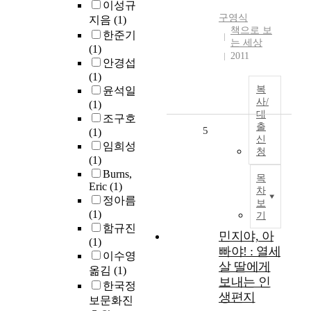
이성규
구영식
지음
(1)
책으로 보
한준기
는 세상
(1)
2011
안경섭
(1)
복
윤석일
사/
(1)
대
조구호
출
5
(1)
신
임희성
청
(1)
Burns,
목
Eric
(1)
차
정아름
보
(1)
기
함규진
민지야, 아
(1)
빠야! : 열세
이수영
살 딸에게
옮김
(1)
보내는 인
한국정
생편지
보문화진