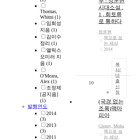
두 : 정운현
시대소설 .
Thomas,
1 , 희토류
Whitni
(1)
로 통하다
임희성
지음
(1)
정운현
김이수
책으로 보
정리
(1)
는 세상
2014
앨릭스
오미러 지
음
(1)
복
사/
O'Meara,
대
Alex
(1)
출
10
신
조정제
청
[공지음]
(1)
(국경 없는
발행연도
조폭)맥마
2014
피아
(3)
2013
Glenny, Misha
(3)
책으로 보
2011
는 세상