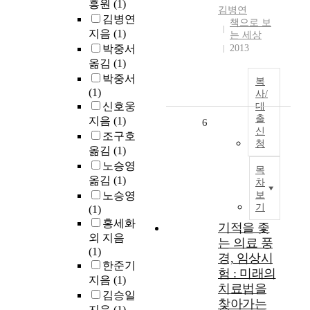
흥원
(1)
김병연
김병연
책으로 보
지음
(1)
는 세상
박중서
2013
옮김
(1)
박중서
복
(1)
사/
신호웅
대
출
지음
(1)
6
신
조구호
청
옮김
(1)
노승영
목
옮김
(1)
차
노승영
보
기
(1)
홍세화
기적을 좇
외 지음
는 의료 풍
(1)
경, 임상시
한준기
험 : 미래의
지음
(1)
치료법을
김승일
찾아가는
지음
(1)