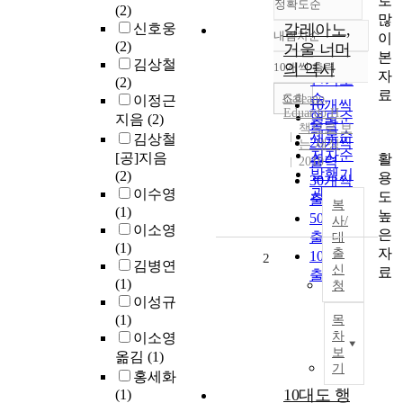
로
정확도순
(2)
많
신호웅
갈레아노,
내림차순
이
정확도
(2)
거울 너머
본
순
김상철
10개씩 출력
의 역사
내림차순
자
인기도
(2)
료
순
조회
Galeano,
이정근
10개씩
Eduardo H.
연도순
지음
(2)
출력
책으로 보
제목순
김상철
20개씩
는 세상
저자순
[공]지음
활
출력
2010
발행기
(2)
용
30개씩
관순
이수영
도
출력
복
(1)
높
50개씩
사/
이소영
은
출력
대
(1)
자
출
100개씩
2
김병연
신
료
출력
(1)
청
이성규
(1)
목
차
이소영
보
옮김
(1)
기
홍세화
10대도 행
(1)