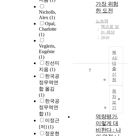
가장 위험
한 도전
Nicholls,
Alex
(1)
노승영
Opal,
책으로 보
Charlotte
는 세상
(1)
2010
Vegleris,
Eugénie
복
(1)
사/
진선미
대
출
지음
(1)
7
신
한국공
청
정무역연
합 옮김
목
(1)
차
한국공
보
정무역연
기
합
(1)
역량평가,
이정근
이렇게 대
[저]
(1)
비한다 : 나
정운현