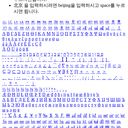
北京 을 입력하시려면
beijing
을 입력하시고 space를 누르
시면 됩니다.
ㅥ
ㅦ
ㅧ
ㅨ
ㅩ
ㅪ
ㅫ
ㅬ
ㅭ
ㅮ
ㅯ
ㅰ
ㅱ
ㅲ
ㅳ
ㅴ
ㅵ
ㅶ
ㅷ
ㅸ
ㅹ
ㅺ
ㅻ
ㅼ
ㅽ
ㅾ
ㅿ
ㆀ
ㆁ
ㆂ
ㆃ
ㆄ
ㆅ
ㆆ
ㆇ
ㆈ
ㆉ
ㆊ
ㆋ
ㆌ
ㆍ
ㆎ
Α
Β
Γ
Δ
Ε
Ζ
Η
Θ
Ι
Κ
Λ
Μ
Ν
Ξ
Ο
Π
Ρ
Σ
Τ
Υ
Φ
Χ
Ψ
Ω
α
β
γ
δ
ε
ζ
η
θ
ι
κ
λ
μ
ν
ξ
ο
π
ρ
σ
τ
υ
φ
χ
ψ
ω
á
à
Á
À
é
è
É
È
ç
Ç
ê
Ä
Ö
Ü
ä
ö
ü
ß
ְ
ֳ
ֲ
ֱ
ָ
ַ
ֵ
ֶ
ִ
ֹ
ּ
ֻ
ׂ
ׁ
ּ
ב
ה
נ
מ
צ
ת
ץ
ש
ד
ג
כ
ע
י
ח
ל
ך
ף
ק
ר
א
ט
ו
ן
ם
פ
‘
’
“
”
〔
〕
〈
〉
「
」
『
』
【
】
＂
（
）
［
］
｛
｝
±
×
÷
≠
≤
≥
∞
∴
♂
♀
∠
⊥
⌒
∂
∇
≡
≒
≪
≫
√
∽
∝
∵
∫
∬
∈
∋
⊆
⊇
⊂
⊃
∪
∩
∧
∨
￢
⇒
⇔
∀
∃
∮
∑
∏
＋
－
＜
＝
＞
、
。
·
‥
…
¨
〃
―
∥
＼
∼
´
～
ˇ
˘
˝
˚
˙
¸
˛
¡
¿
ː
！
＇
，
．
／
：
；
？
＾
＿
｀
｜
½
⅓
⅔
¼
¾
⅛
⅜
⅝
⅞
¹
²
³
⁴
ⁿ
₁
₂
₃
₄
Æ
Ð
Ħ
Ĳ
Ł
Ø
Œ
Þ
Ŧ
Ŋ
æ
đ
ð
ħ
ı
ĳ
ĸ
ŀ
ł
ø
œ
ß
þ
ŧ
ŋ
ŉ
А
Б
В
Г
Д
Е
Ё
Ж
З
И
Й
К
Л
М
Н
О
П
Р
С
Т
У
Ф
Х
Ц
Ч
Ш
Щ
Ъ
Ы
Ь
Э
Ю
Я
а
б
в
г
д
е
ё
ж
з
и
й
к
л
м
н
о
п
р
с
т
у
ф
х
ц
ч
ш
щ
ъ
ы
ь
э
ю
я
′
″
℃
Å
￠
￡
￥
¤
℉
‰
＄
％
Ｆ
￦
㎕
㎖
㎗
ℓ
㎘
㏄
㎣
㎤
㎥
㎦
㎙
㎚
㎛
㎜
㎝
㎞
㎟
㎠
㎡
㎢
㏊
㎍
㎎
㎏
㏏
㎈
㎉
㏈
㎧
㎨
㎰
㎱
㎲
㎳
㎴
㎵
㎶
㎷
㎸
㎹
㎀
㎁
㎂
㎃
㎄
㎺
㎻
㎽
㎾
㎿
㎐
㎑