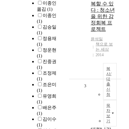
이종인
복할 수 있
옮김
(1)
다 : 청소년
이종인
을 위한 감
(1)
정회복 프
김승일
로젝트
(1)
정용재
윤석일
(1)
책으로 보
는 세상
정운현
2014
(1)
진중권
(1)
복
조정제
사/
(1)
대
조은미
출
3
신
(1)
청
유영희
(1)
목
배은주
차
(1)
보
김이수
기
(1)