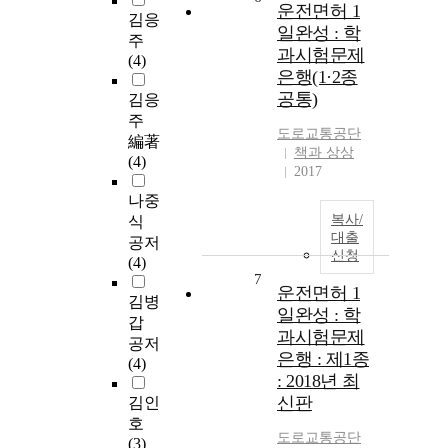
운전면허 1
김응
일완성 : 학
주
과시험문제
(4)
은행(1·2종
공통)
김응
주
도로교통공단
編著
책과 상상
(4)
2017
나중
복사/
식
대출
공저
신청
(4)
7
운전면허 1
김병
일완성 : 학
갑
과시험문제
공저
은행 : 제1종
(4)
: 2018년 최
신판
김인
호
도로교통공단
(3)