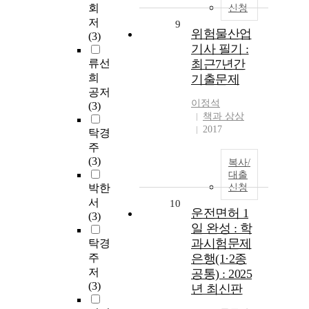
회
신청
저
9
위험물산업
(3)
기사 필기 :
류선
최근7년간
희
기출문제
공저
이정석
(3)
책과 상상
2017
탁경
주
(3)
복사/
대출
박한
신청
서
10
운전면허 1
(3)
일 완성 : 학
과시험문제
탁경
주
은행(1·2종
저
공통) : 2025
(3)
년 최신판