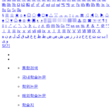
㎒
㎓
㎔
Ω
㏀
㏁
㎊
㎋
㎌
㏖
㏅
㎭
㎮
㎯
㏛
㎩
㎪
㎫
㎬
㏝
㏐
㏓
㏃
㏉
㏜
㏆
§
※
☆
★
○
●
◎
◇
◆
□
■
△
▽
→
←
↑
↓
↔
〓
◁
◀
▷
▶
♤
♠
♡
♥
♧
♣
⊙
◈
▣
◐
◑
▒
▤
▥
▨
▧
▦
▩
♨
☏
☎
☜
☞
¶
†
‡
↕
↗
↙
↖
↘
♭
♩
♪
♬
㉿
㈜
№
㏇
™
㏂
㏘
℡
＃
＆
＊
＠
ª
º
ⅰ
ⅱ
ⅲ
ⅳ
ⅴ
ⅵ
ⅶ
ⅷ
ⅸ
ⅹ
Ⅰ
Ⅱ
Ⅲ
Ⅳ
Ⅴ
Ⅵ
Ⅶ
Ⅷ
Ⅸ
Ⅹ
ا
ب
ت
ث
ج
ح
خ
د
ذ
ر
ز
س
ش
ص
ض
ط
ظ
ع
غ
ف
ق
ک
ل
م
ن
ه
و
ی
닫기
통합검색
국내학술논문
학위논문
해외학술논문
학술지