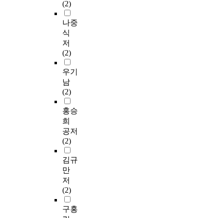
(2)
나중
식
저
(2)
우기
남
(2)
홍승
희
공저
(2)
김규
만
저
(2)
구홍