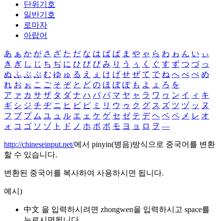
단위기호
일반기호
로마자
아랍어
あ
ぁ
か
が
さ
ざ
た
だ
な
は
ば
ぱ
ま
や
ゃ
ら
わ
ゎ
ん
い
ぃ
き
ぎ
し
じ
ち
ぢ
に
ひ
び
ぴ
み
り
う
ぅ
く
ぐ
す
ず
つ
づ
っ
ぬ
ふ
ぶ
ぷ
む
ゆ
ゅ
る
え
ぇ
け
げ
せ
ぜ
て
で
ね
へ
べ
ぺ
め
れ
お
ぉ
こ
ご
そ
ぞ
と
ど
の
ほ
ぼ
ぽ
も
よ
ょ
ろ
を
ア
ァ
カ
サ
ザ
タ
ダ
ナ
ハ
バ
パ
マ
ヤ
ャ
ラ
ワ
ヮ
ン
イ
ィ
キ
ギ
シ
ジ
チ
ヂ
ニ
ヒ
ビ
ピ
ミ
リ
ウ
ゥ
ク
グ
ス
ズ
ツ
ヅ
ッ
ヌ
フ
ブ
プ
ム
ユ
ュ
ル
エ
ェ
ケ
ゲ
セ
ゼ
テ
デ
ヘ
ベ
ペ
メ
レ
オ
ォ
コ
ゴ
ソ
ゾ
ト
ド
ノ
ホ
ボ
ポ
モ
ヨ
ョ
ロ
ヲ
―
http://chineseinput.net/
에서 pinyin(병음)방식으로 중국어를 변환
할 수 있습니다.
변환된 중국어를 복사하여 사용하시면 됩니다.
예시)
中文 을 입력하시려면
zhongwen
을 입력하시고 space를
누르시면됩니다.