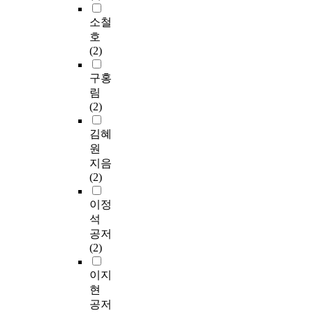
소철
호
(2)
구홍
림
(2)
김혜
원
지음
(2)
이정
석
공저
(2)
이지
현
공저