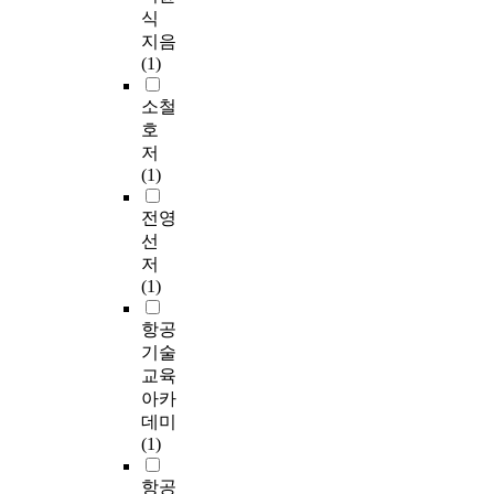
식
지음
(1)
소철
호
저
(1)
전영
선
저
(1)
항공
기술
교육
아카
데미
(1)
항공