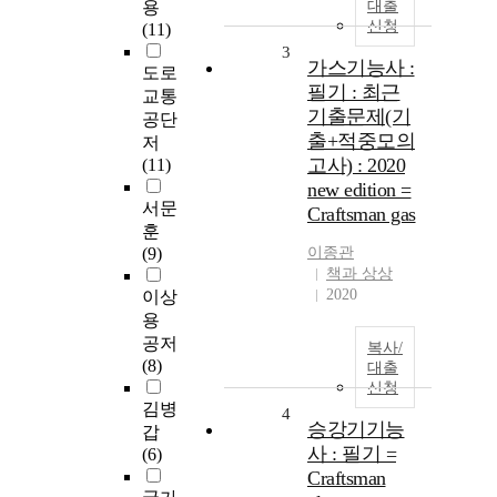
용
대출
신청
(11)
3
가스기능사 :
도로
필기 : 최근
교통
기출문제(기
공단
출+적중모의
저
고사) : 2020
(11)
new edition =
서문
Craftsman gas
훈
(9)
이종관
책과 상상
2020
이상
용
공저
복사/
(8)
대출
신청
김병
4
승강기기능
갑
사 : 필기 =
(6)
Craftsman