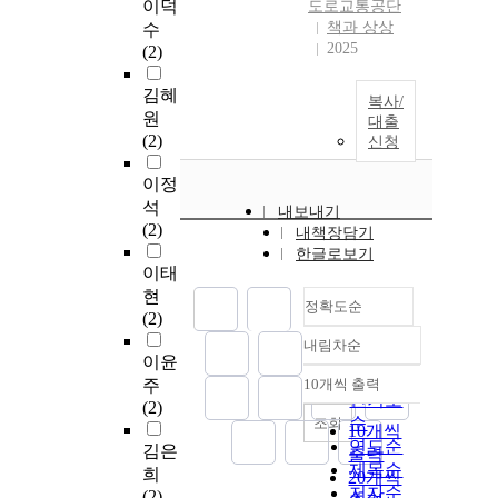
이덕
도로교통공단
책과 상상
수
2025
(2)
김혜
복사/
원
대출
(2)
신청
이정
석
내보내기
(2)
내책장담기
한글로보기
이태
현
정확도순
(2)
내림차순
정확도
이윤
순
주
10개씩 출력
내림차순
인기도
(2)
순
조회
10개씩
연도순
김은
출력
제목순
희
20개씩
저자순
(2)