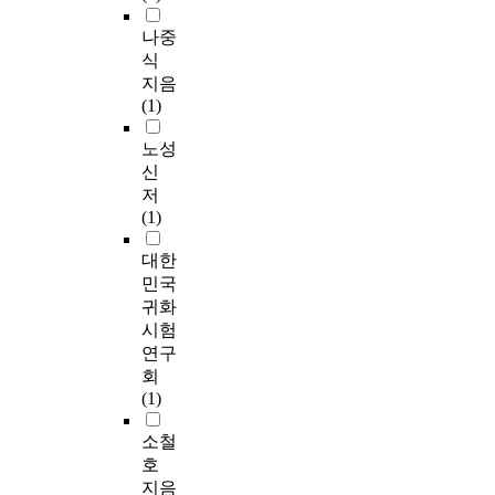
나중
식
지음
(1)
노성
신
저
(1)
대한
민국
귀화
시험
연구
회
(1)
소철
호
지음