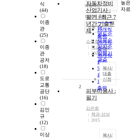
높은
자동차정비
식
내림차순
정확도
자료
산업기사 :
(44)
순
10개씩 출력
필기 : 최근 7
내림차순
인기도
이종
년간 기출문
순
조회
관
10개씩
제
연도순
(25)
출력
제목순
소철호
20개씩
저자순
이종
책과 상상
출력
발행기
관
2020
30개씩
관순
공저
출력
(18)
50개씩
복사/
대출
출력
도로
신청
100개씩
교통
2
출력
피부미용사 :
공단
필기
(16)
김은희
김인
책과 상상
규
2015
(12)
이상
복사/