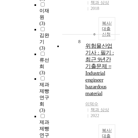
책과 상상
2018
이재
원
(3)
복사/
대출
신청
김완
기
8
위험물산업
(3)
기사 : 필기 :
최근 9년간
류선
기출문제 =
희
(3)
Industrial
engineer
제과
hazardous
제빵
material
연구
회
이덕수
(3)
책과 상상
2022
제과
제빵
복사/
연구
대출