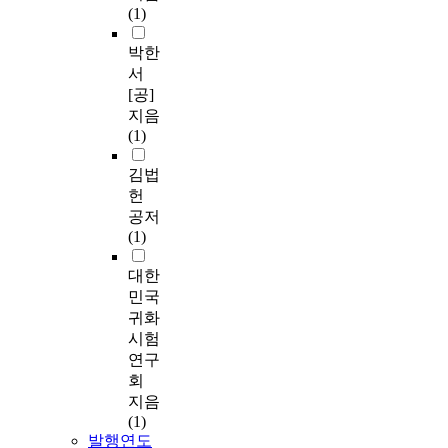
(1)
박한
서
[공]
지음
(1)
김법
헌
공저
(1)
대한
민국
귀화
시험
연구
회
지음
(1)
발행연도