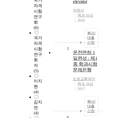
국가
elevator
자격
전영선
시험
책과 상상
연구
2024
회
(6)
복사/
국가
대출
신청
자격
시험
5
운전면허 1
연구
일완성 : 제1
회
종 학과시험
저
문제은행
(5)
도로교통공단
이지
책과 상상
현
2017
(4)
복사/
김지
대출
연
신청
(4)
6