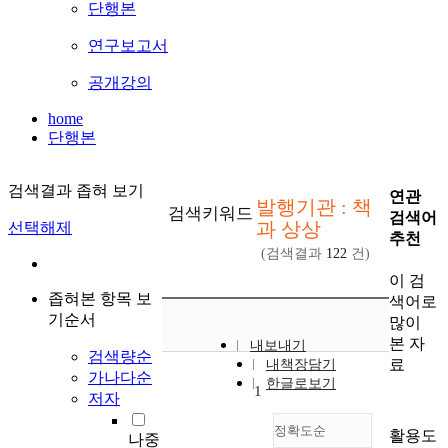
단행본
연구보고서
공개강의
home
단행본
검색결과 좁혀 보기
연관
발행기관 : 책
검색키워드
검색어
과 상상
선택해제
추천
(검색결과
122
건)
이 검
좁혀본 항목 보
색어로
기순서
많이
본 자
내보내기
검색량순
료
내책장담기
가나다순
한글로보기
1
저자
정확도순
활용도
나중