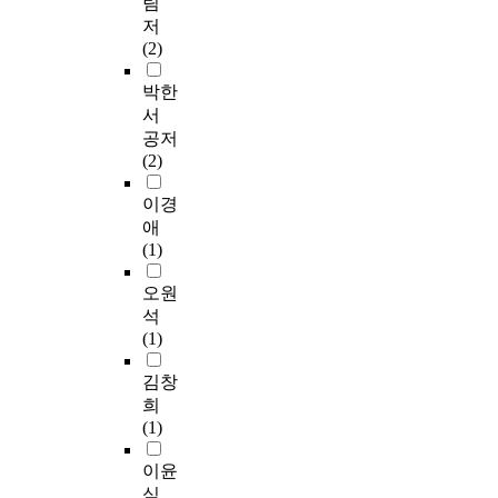
림
저
(2)
박한
서
공저
(2)
이경
애
(1)
오원
석
(1)
김창
희
(1)
이윤
식