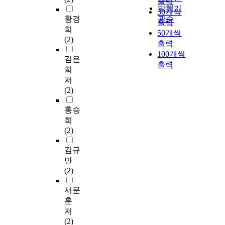
출력
발행기
30개씩
황경
관순
출력
희
50개씩
(2)
출력
100개씩
김은
출력
희
저
(2)
홍승
희
(2)
김규
만
(2)
서문
훈
저
(2)