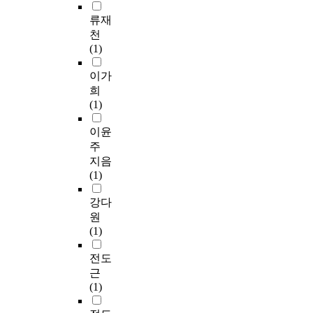
류재
천
(1)
이가
희
(1)
이윤
주
지음
(1)
강다
원
(1)
전도
근
(1)