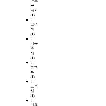
전도
근
공저
(1)
고경
찬
(1)
이윤
주
저
(1)
문택
주
(1)
노성
신
(1)
이윤