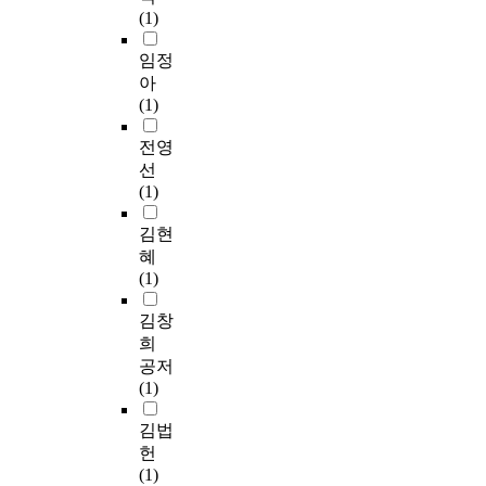
(1)
임정
아
(1)
전영
선
(1)
김현
혜
(1)
김창
희
공저
(1)
김법
헌
(1)