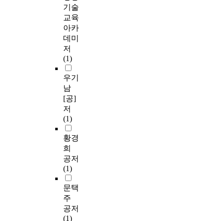
기술
교육
아카
데미
저
(1)
우기
남
[공]
저
(1)
황경
희
공저
(1)
문택
주
공저
(1)