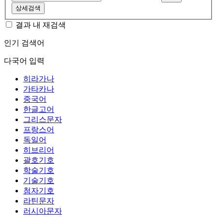
상세검색
결과 내 재검색
인기 검색어
다국어 입력
히라가나
가타카나
중국어
한글고어
그리스문자
프랑스어
독일어
히브리어
괄호기호
학술기호
기술기호
첨자기호
라틴문자
러시아문자