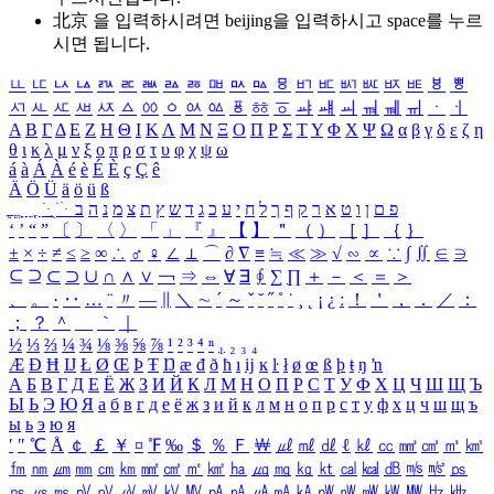
北京 을 입력하시려면
beijing
을 입력하시고 space를 누르
시면 됩니다.
ㅥ
ㅦ
ㅧ
ㅨ
ㅩ
ㅪ
ㅫ
ㅬ
ㅭ
ㅮ
ㅯ
ㅰ
ㅱ
ㅲ
ㅳ
ㅴ
ㅵ
ㅶ
ㅷ
ㅸ
ㅹ
ㅺ
ㅻ
ㅼ
ㅽ
ㅾ
ㅿ
ㆀ
ㆁ
ㆂ
ㆃ
ㆄ
ㆅ
ㆆ
ㆇ
ㆈ
ㆉ
ㆊ
ㆋ
ㆌ
ㆍ
ㆎ
Α
Β
Γ
Δ
Ε
Ζ
Η
Θ
Ι
Κ
Λ
Μ
Ν
Ξ
Ο
Π
Ρ
Σ
Τ
Υ
Φ
Χ
Ψ
Ω
α
β
γ
δ
ε
ζ
η
θ
ι
κ
λ
μ
ν
ξ
ο
π
ρ
σ
τ
υ
φ
χ
ψ
ω
á
à
Á
À
é
è
É
È
ç
Ç
ê
Ä
Ö
Ü
ä
ö
ü
ß
ְ
ֳ
ֲ
ֱ
ָ
ַ
ֵ
ֶ
ִ
ֹ
ּ
ֻ
ׂ
ׁ
ּ
ב
ה
נ
מ
צ
ת
ץ
ש
ד
ג
כ
ע
י
ח
ל
ך
ף
ק
ר
א
ט
ו
ן
ם
פ
‘
’
“
”
〔
〕
〈
〉
「
」
『
』
【
】
＂
（
）
［
］
｛
｝
±
×
÷
≠
≤
≥
∞
∴
♂
♀
∠
⊥
⌒
∂
∇
≡
≒
≪
≫
√
∽
∝
∵
∫
∬
∈
∋
⊆
⊇
⊂
⊃
∪
∩
∧
∨
￢
⇒
⇔
∀
∃
∮
∑
∏
＋
－
＜
＝
＞
、
。
·
‥
…
¨
〃
―
∥
＼
∼
´
～
ˇ
˘
˝
˚
˙
¸
˛
¡
¿
ː
！
＇
，
．
／
：
；
？
＾
＿
｀
｜
½
⅓
⅔
¼
¾
⅛
⅜
⅝
⅞
¹
²
³
⁴
ⁿ
₁
₂
₃
₄
Æ
Ð
Ħ
Ĳ
Ł
Ø
Œ
Þ
Ŧ
Ŋ
æ
đ
ð
ħ
ı
ĳ
ĸ
ŀ
ł
ø
œ
ß
þ
ŧ
ŋ
ŉ
А
Б
В
Г
Д
Е
Ё
Ж
З
И
Й
К
Л
М
Н
О
П
Р
С
Т
У
Ф
Х
Ц
Ч
Ш
Щ
Ъ
Ы
Ь
Э
Ю
Я
а
б
в
г
д
е
ё
ж
з
и
й
к
л
м
н
о
п
р
с
т
у
ф
х
ц
ч
ш
щ
ъ
ы
ь
э
ю
я
′
″
℃
Å
￠
￡
￥
¤
℉
‰
＄
％
Ｆ
￦
㎕
㎖
㎗
ℓ
㎘
㏄
㎣
㎤
㎥
㎦
㎙
㎚
㎛
㎜
㎝
㎞
㎟
㎠
㎡
㎢
㏊
㎍
㎎
㎏
㏏
㎈
㎉
㏈
㎧
㎨
㎰
㎱
㎲
㎳
㎴
㎵
㎶
㎷
㎸
㎹
㎀
㎁
㎂
㎃
㎄
㎺
㎻
㎽
㎾
㎿
㎐
㎑