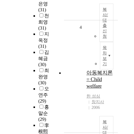
은영
(31)
복
사/
천
대
희영
출
4
(31)
신
지
청
옥정
(31)
목
김
차
혜금
보
기
(30)
최
아동복지론
완영
= Child
(30)
welfare
오
연주
한 성심
(29)
창지사
홍
2006
말순
(29)
복
李
사/
根熙
대