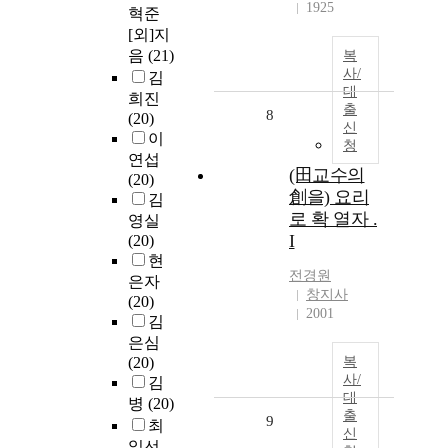
1925
혁준
[외]지
음
(21)
복
사/
김
대
희진
출
8
(20)
신
이
청
연섭
(田교수의
(20)
創을) 요리
김
로 확 열자 .
영실
I
(20)
현
전경원
은자
창지사
(20)
2001
김
은심
(20)
복
사/
김
대
병
(20)
출
9
최
신
일선