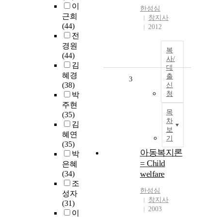
이
한성심
근희
창지사
(44)
2012
전
경원
복
(44)
사/
김
대
혜경
출
3
(38)
신
청
박
주현
목
(35)
차
김
보
혜연
기
(35)
아동복지론
박
= Child
은혜
welfare
(34)
조
한성심
성자
창지사
(31)
2003
이