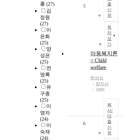
著
(27)
출
5
신
김
청
정원
(27)
목
이
차
은화
보
(25)
기
양
아동복지론
성은
= Child
(25)
welfare
전
영록
한성심
(25)
창지사
유
2009
구종
(25)
복
이
사/
영자
대
(24)
출
6
이
신
숙재
청
(24)