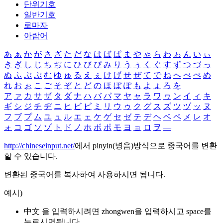
단위기호
일반기호
로마자
아랍어
あ
ぁ
か
が
さ
ざ
た
だ
な
は
ば
ぱ
ま
や
ゃ
ら
わ
ゎ
ん
い
ぃ
き
ぎ
し
じ
ち
ぢ
に
ひ
び
ぴ
み
り
う
ぅ
く
ぐ
す
ず
つ
づ
っ
ぬ
ふ
ぶ
ぷ
む
ゆ
ゅ
る
え
ぇ
け
げ
せ
ぜ
て
で
ね
へ
べ
ぺ
め
れ
お
ぉ
こ
ご
そ
ぞ
と
ど
の
ほ
ぼ
ぽ
も
よ
ょ
ろ
を
ア
ァ
カ
サ
ザ
タ
ダ
ナ
ハ
バ
パ
マ
ヤ
ャ
ラ
ワ
ヮ
ン
イ
ィ
キ
ギ
シ
ジ
チ
ヂ
ニ
ヒ
ビ
ピ
ミ
リ
ウ
ゥ
ク
グ
ス
ズ
ツ
ヅ
ッ
ヌ
フ
ブ
プ
ム
ユ
ュ
ル
エ
ェ
ケ
ゲ
セ
ゼ
テ
デ
ヘ
ベ
ペ
メ
レ
オ
ォ
コ
ゴ
ソ
ゾ
ト
ド
ノ
ホ
ボ
ポ
モ
ヨ
ョ
ロ
ヲ
―
http://chineseinput.net/
에서 pinyin(병음)방식으로 중국어를 변환
할 수 있습니다.
변환된 중국어를 복사하여 사용하시면 됩니다.
예시)
中文 을 입력하시려면
zhongwen
을 입력하시고 space를
누르시면됩니다.