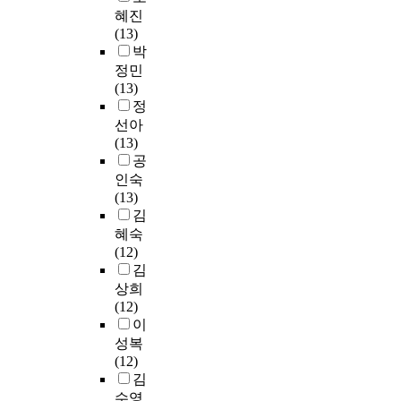
혜진
(13)
박
정민
(13)
정
선아
(13)
공
인숙
(13)
김
혜숙
(12)
김
상희
(12)
이
성복
(12)
김
수영