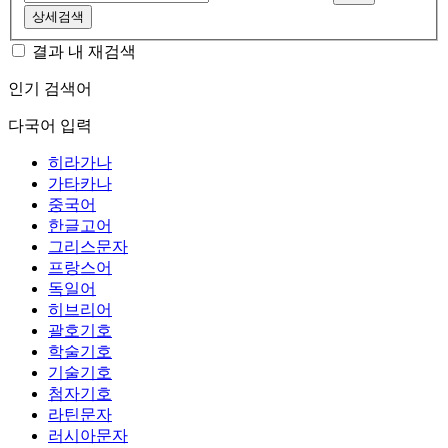
상세검색
결과 내 재검색
인기 검색어
다국어 입력
히라가나
가타카나
중국어
한글고어
그리스문자
프랑스어
독일어
히브리어
괄호기호
학술기호
기술기호
첨자기호
라틴문자
러시아문자