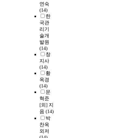
연숙
(14)
한
국관
리기
술개
발원
(14)
창
지사
(14)
황
옥경
(14)
문
혁준
[외] 지
음
(14)
박
찬옥
외저
(14)