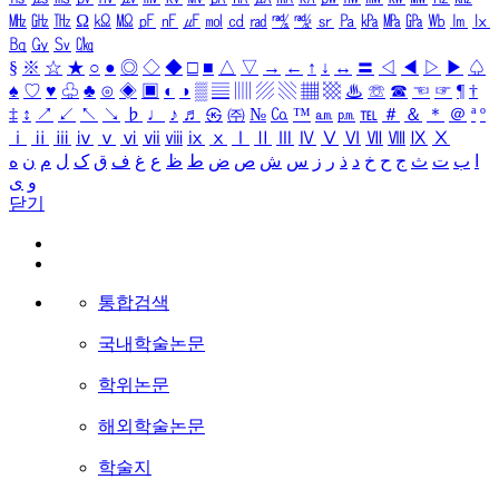
㎒
㎓
㎔
Ω
㏀
㏁
㎊
㎋
㎌
㏖
㏅
㎭
㎮
㎯
㏛
㎩
㎪
㎫
㎬
㏝
㏐
㏓
㏃
㏉
㏜
㏆
§
※
☆
★
○
●
◎
◇
◆
□
■
△
▽
→
←
↑
↓
↔
〓
◁
◀
▷
▶
♤
♠
♡
♥
♧
♣
⊙
◈
▣
◐
◑
▒
▤
▥
▨
▧
▦
▩
♨
☏
☎
☜
☞
¶
†
‡
↕
↗
↙
↖
↘
♭
♩
♪
♬
㉿
㈜
№
㏇
™
㏂
㏘
℡
＃
＆
＊
＠
ª
º
ⅰ
ⅱ
ⅲ
ⅳ
ⅴ
ⅵ
ⅶ
ⅷ
ⅸ
ⅹ
Ⅰ
Ⅱ
Ⅲ
Ⅳ
Ⅴ
Ⅵ
Ⅶ
Ⅷ
Ⅸ
Ⅹ
ا
ب
ت
ث
ج
ح
خ
د
ذ
ر
ز
س
ش
ص
ض
ط
ظ
ع
غ
ف
ق
ک
ل
م
ن
ه
و
ی
닫기
통합검색
국내학술논문
학위논문
해외학술논문
학술지