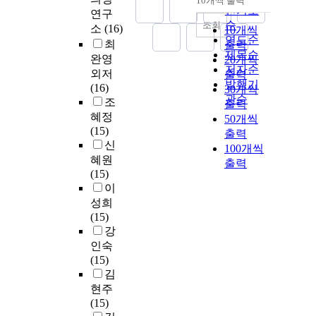
10개씩 출력
내림차순
인기도
연구
순
조회
소
(16)
10개씩
연도순
최
출력
제목순
완영
20개씩
저자순
외저
출력
발행기
(16)
30개씩
관순
조
출력
혜정
50개씩
(15)
출력
신
100개씩
혜원
출력
(15)
이
성희
(15)
강
인숙
(15)
김
현주
(15)