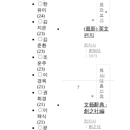
한
목
유미
차
보
(24)
기
김
지은
(最新) 英文
(23)
편지
김
준환
창지사
創知社
(23)
1973
조
운주
(23)
복
이
사/
경옥
대
출
(21)
7
신
권
청
희경
(21)
文藝辭典 :
이
創之社編
채식
창지사
(21)
創之社
문