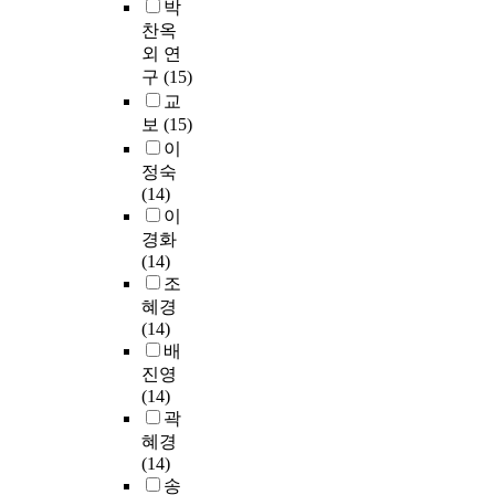
박
찬옥
외 연
구
(15)
교
보
(15)
이
정숙
(14)
이
경화
(14)
조
혜경
(14)
배
진영
(14)
곽
혜경
(14)
송