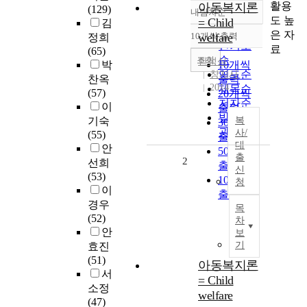
활용
아동복지론
(129)
내림차순
정확도
도 높
= Child
김
순
은 자
10개씩 출력
welfare
정희
내림차순
인기도
료
(65)
순
조회
한성심
박
10개씩
연도순
창지사
찬옥
출력
2014
제목순
(57)
20개씩
저자순
이
출력
발행기
기숙
복
30개씩
관순
사/
(55)
출력
대
안
50개씩
출
2
선희
출력
신
(53)
100개씩
청
이
출력
경우
목
(52)
차
안
보
기
효진
(51)
아동복지론
서
= Child
소정
welfare
(47)