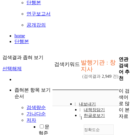
단행본
연구보고서
공개강의
home
단행본
검색결과 좁혀 보기
연관
발행기관 : 창
검색키워드
검색
지사
선택해제
어 추
(검색결과
2,949
건)
천
좁혀본 항목 보기
이 검
순서
색어
로 많
내보내기
검색량순
이 본
내책장담기
가나다순
한글로보기
자료
1
저자
문
정확도순
혁준