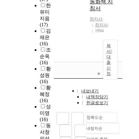
동화책 지
한
침서
유미
지음
창지사
(17)
창지사
김
1994
재은
(16)
복
조
사/
순옥
대
(16)
출
신
황
청
성원
(16)
황
내보내기
혜정
내책장담기
(16)
한글로보기
성
미영
정확도순
(16)
동
내림차순
정확도
서창
순
의성