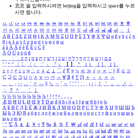
北京 을 입력하시려면
beijing
을 입력하시고 space를 누르
시면 됩니다.
ㅥ
ㅦ
ㅧ
ㅨ
ㅩ
ㅪ
ㅫ
ㅬ
ㅭ
ㅮ
ㅯ
ㅰ
ㅱ
ㅲ
ㅳ
ㅴ
ㅵ
ㅶ
ㅷ
ㅸ
ㅹ
ㅺ
ㅻ
ㅼ
ㅽ
ㅾ
ㅿ
ㆀ
ㆁ
ㆂ
ㆃ
ㆄ
ㆅ
ㆆ
ㆇ
ㆈ
ㆉ
ㆊ
ㆋ
ㆌ
ㆍ
ㆎ
Α
Β
Γ
Δ
Ε
Ζ
Η
Θ
Ι
Κ
Λ
Μ
Ν
Ξ
Ο
Π
Ρ
Σ
Τ
Υ
Φ
Χ
Ψ
Ω
α
β
γ
δ
ε
ζ
η
θ
ι
κ
λ
μ
ν
ξ
ο
π
ρ
σ
τ
υ
φ
χ
ψ
ω
á
à
Á
À
é
è
É
È
ç
Ç
ê
Ä
Ö
Ü
ä
ö
ü
ß
ְ
ֳ
ֲ
ֱ
ָ
ַ
ֵ
ֶ
ִ
ֹ
ּ
ֻ
ׂ
ׁ
ּ
ב
ה
נ
מ
צ
ת
ץ
ש
ד
ג
כ
ע
י
ח
ל
ך
ף
ק
ר
א
ט
ו
ן
ם
פ
‘
’
“
”
〔
〕
〈
〉
「
」
『
』
【
】
＂
（
）
［
］
｛
｝
±
×
÷
≠
≤
≥
∞
∴
♂
♀
∠
⊥
⌒
∂
∇
≡
≒
≪
≫
√
∽
∝
∵
∫
∬
∈
∋
⊆
⊇
⊂
⊃
∪
∩
∧
∨
￢
⇒
⇔
∀
∃
∮
∑
∏
＋
－
＜
＝
＞
、
。
·
‥
…
¨
〃
―
∥
＼
∼
´
～
ˇ
˘
˝
˚
˙
¸
˛
¡
¿
ː
！
＇
，
．
／
：
；
？
＾
＿
｀
｜
½
⅓
⅔
¼
¾
⅛
⅜
⅝
⅞
¹
²
³
⁴
ⁿ
₁
₂
₃
₄
Æ
Ð
Ħ
Ĳ
Ł
Ø
Œ
Þ
Ŧ
Ŋ
æ
đ
ð
ħ
ı
ĳ
ĸ
ŀ
ł
ø
œ
ß
þ
ŧ
ŋ
ŉ
А
Б
В
Г
Д
Е
Ё
Ж
З
И
Й
К
Л
М
Н
О
П
Р
С
Т
У
Ф
Х
Ц
Ч
Ш
Щ
Ъ
Ы
Ь
Э
Ю
Я
а
б
в
г
д
е
ё
ж
з
и
й
к
л
м
н
о
п
р
с
т
у
ф
х
ц
ч
ш
щ
ъ
ы
ь
э
ю
я
′
″
℃
Å
￠
￡
￥
¤
℉
‰
＄
％
Ｆ
￦
㎕
㎖
㎗
ℓ
㎘
㏄
㎣
㎤
㎥
㎦
㎙
㎚
㎛
㎜
㎝
㎞
㎟
㎠
㎡
㎢
㏊
㎍
㎎
㎏
㏏
㎈
㎉
㏈
㎧
㎨
㎰
㎱
㎲
㎳
㎴
㎵
㎶
㎷
㎸
㎹
㎀
㎁
㎂
㎃
㎄
㎺
㎻
㎽
㎾
㎿
㎐
㎑