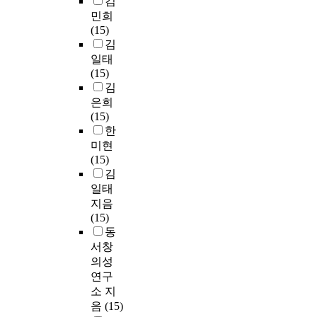
김
민희
(15)
김
일태
(15)
김
은희
(15)
한
미현
(15)
김
일태
지음
(15)
동
서창
의성
연구
소 지
음
(15)