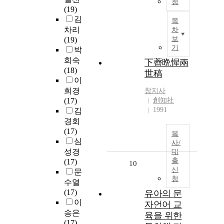
청
(19)
김
목
차리
차
보
(19)
기
박
희숙
下薺晩惺兩
(18)
世稿
이
희경
창지사
(17)
創知社
1991
김
경회
(17)
복
심
사/
성경
대
출
(17)
10
신
문
청
수열
(17)
유아의 문
이
자언어 교
송은
육을 위한
(17)