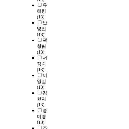
유
혜령
(13)
안
영진
(13)
곽
향림
(13)
서
정숙
(13)
이
영실
(13)
김
현지
(13)
송
미령
(13)
조