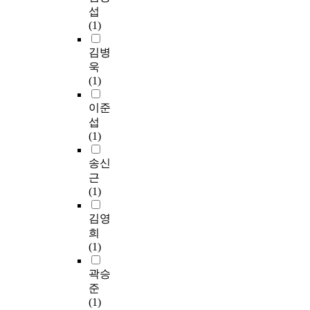
t
r
‘
3
t
감
a
는
적
섭
와
등
도
.
로
은
t
간
조
(1)
o
(
서
4
분
S
i
호
사
n
1
관
3
석
h
o
·
연
김병
e
9
·
±
하
e
n
간
구
욱
-
9
기
0
였
r
c
병
이
(1)
w
6
록
.
다
e
o
통
며
a
)
관
7
.
r
e
합
,
이준
y
이
·
6
와
f
서
경
섭
A
개
박
점
M
f
비
상
(1)
N
정
물
,
본
a
i
스
남
O
한
관
하
연
d
c
병
도
송신
V
H
기
위
구
d
i
동
C
근
A
e
능
영
결
u
e
에
시
(1)
,
a
이
역
과
x
n
서
에
S
l
융
별
는
(
t
직
소
김영
c
t
합
로
다
1
,
업
재
희
h
h
된
는
음
9
s
유
한
(1)
e
-
라
‘
과
8
t
무
S
f
P
키
일
같
2
e
,
병
곽승
f
r
비
상
다
)
p
입
원
준
e
o
움
생
.
가
w
원
에
(1)
t
m