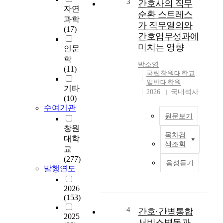
3
간호사의 직무
자연
돌봄학생과 일반학생
험
순환 스트레스
과학
의 교육만족도와 자아
부
가 직무열의와
(17)
존중감과의 상관관계
서
간호업무성과에
는 어떠한가? 이상과
간
미치는 영향
인문
같은 연구문제를 검증
호
학
하기 위하여 연구대상
사
박소영
(11)
은 경상남도 농산어촌
들
국립창원대학교
연중돌봄학교 사업학
의
일반대학원
기타
교 총 10개지역 23개
결
2026
국내석사
(10)
교 초등학교중에서 6
핵
수여기관
학년 학생수가 비슷한
관
원문보기
5개지역 5개교와 동일
련
창원
지역으로 6학년 학생
지
목차검
본
대학
수가 비슷한 5개지역
식
색조회
연
교
5교를 각각 선정(총
,
구
(277)
10개교)하여 농산어
결
음성듣기
는
발행연도
촌 연중돌봄학교 6학
핵
직
년 학생 157명(남89,
감
무
2026
여68)과 일반학교 6학
염
(153)
순
년 학생 154명(남, 여),
관
환
총 311명(남, 여)을 표
리
4
간호·간병통합
2025
을
집하여 분석하였다.
수
서비스병동과