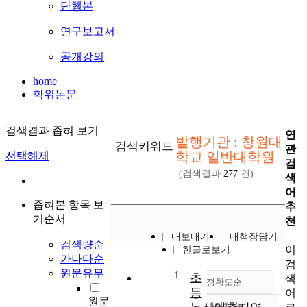
단행본
연구보고서
공개강의
home
학위논문
검색결과 좁혀 보기
연
발행기관 : 창원대
검색키워드
관
학교 일반대학원
선택해제
검
(검색결과
277
건)
색
어
좁혀본 항목 보
추
기순서
천
내보내기
내책장담기
검색량순
이
한글로보기
가나다순
검
원문유무
1
초
색
정확도순
등
어
원문
내림차순