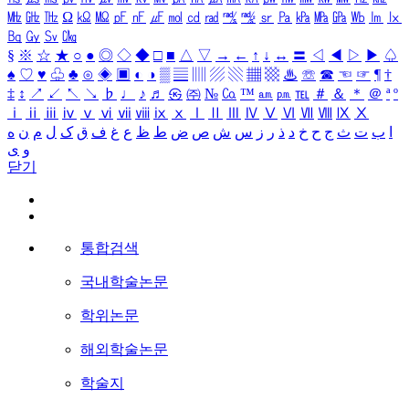
㎒
㎓
㎔
Ω
㏀
㏁
㎊
㎋
㎌
㏖
㏅
㎭
㎮
㎯
㏛
㎩
㎪
㎫
㎬
㏝
㏐
㏓
㏃
㏉
㏜
㏆
§
※
☆
★
○
●
◎
◇
◆
□
■
△
▽
→
←
↑
↓
↔
〓
◁
◀
▷
▶
♤
♠
♡
♥
♧
♣
⊙
◈
▣
◐
◑
▒
▤
▥
▨
▧
▦
▩
♨
☏
☎
☜
☞
¶
†
‡
↕
↗
↙
↖
↘
♭
♩
♪
♬
㉿
㈜
№
㏇
™
㏂
㏘
℡
＃
＆
＊
＠
ª
º
ⅰ
ⅱ
ⅲ
ⅳ
ⅴ
ⅵ
ⅶ
ⅷ
ⅸ
ⅹ
Ⅰ
Ⅱ
Ⅲ
Ⅳ
Ⅴ
Ⅵ
Ⅶ
Ⅷ
Ⅸ
Ⅹ
ا
ب
ت
ث
ج
ح
خ
د
ذ
ر
ز
س
ش
ص
ض
ط
ظ
ع
غ
ف
ق
ک
ل
م
ن
ه
و
ی
닫기
통합검색
국내학술논문
학위논문
해외학술논문
학술지