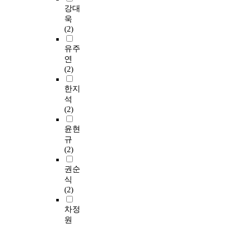
병
의
식
t
항
다
를
e
을
강대
원
종
에
-
,
.
이
n
유
욱
중
합
서
t
결
연
용
t
지
(2)
환
병
출
e
핵
구
하
t
할
자
원
발
s
관
참
여
-
수
유주
실
에
하
t
련
여
일
t
있
연
환
서
였
,
지
에
반
e
는
(2)
자
현
다
O
식
자
적
s
중
8
재
.
n
1
발
특
t
요
한지
7
근
이
e
5
적
성
,
한
석
명
무
에
-
문
으
과
o
역
(2)
,
병
기
w
항
로
간
n
할
중
원
존
a
,
동
호
e
을
윤현
환
근
생
y
결
의
근
-
한
규
자
무
활
A
핵
한
무
w
다
(2)
실
경
문
N
감
대
환
a
.
간
력
화
O
염
상
경
y
이
권순
호
6
시
V
관
자
,
A
에
식
사
개
설
A
리
를
직
N
본
(2)
9
월
의
,
수
중
무
O
연
4
이
기
S
행
심
스
V
구
차정
명
상
능
c
도
으
트
A
는
원
을
이