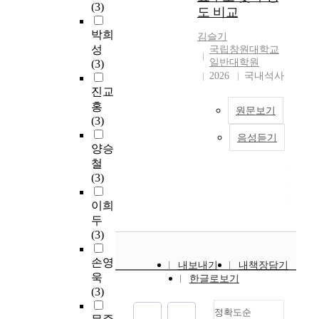
기
한
환
도
연
9
암
(3)
도 비교
상
존
임
자
된
구
월
환
으
생
상
실
서
로
3
자
박희
김슬기
로
활
경
,
술
2
0
의
성
국립창원대학교
건
문
력
응
적
0
일
진
일반대학원
(3)
강
화
1
급
조
2
까
단
2026
국내석사
증
시
년
중
사
4
지
및
진교
진
설
이
환
연
년
자
치
홍
원문보기
행
이
상
자
구
3
가
료
(3)
위
지
의
실
이
월
보
과
음성듣기
연
,
닌
간
에
다
6
고
정
양승
구
행
‘
호
근
.
일
식
에
철
목
복
기
사
무
부
설
서
(3)
적
,
능
1
하
터
문
중
본
간
의
4
는
본
3
조
요
이희
연
호
파
0
간
연
월
사
하
두
구
업
편
명
호
구
1
를
게
(3)
의
무
화
을
사
는
5
실
다
목
성
’
대
중
G
일
시
루
손영
내보내기
내책장담기
적
과
문
상
본
도
까
하
어
욱
한글로보기
은
의
제
으
연
,
지
였
지
(3)
중
관
에
로
구
B
G
다
고
정확도순
환
련
주
하
의
광
도
.
있