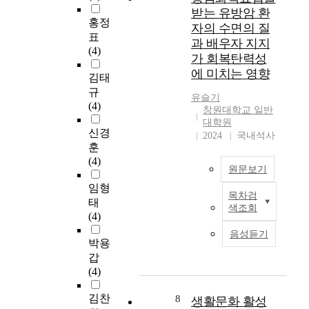
적 자아존중감, 사회
이
들
종
성
받는 유방암 환
본
적 자아존중감순이었
다
간
합
에
홍정
자의 수면의 질
연
으며 이 중에서도 총
.
의
병
따
표
과 배우자 지지
구
체적 자아존중감이 가
관
원
른
(4)
가 회복탄력성
는
장 높았다. 자아존중
본
계
간
차
에 미치는 영향
2
감을 배경변인별로 보
연
를
호
이
김태
0
면, 부모학력이 높은
구
파
사
를
규
유슬기
2
돌봄학생이 총체적 자
의
악
의
확
(4)
창원대학교 일반
5
아존중감과 학교적 자
자
하
간
인
대학원
년
아존중감에서 높았고,
료
고
호
하
신경
2024
국내석사
7
돌봄학생만을 따로 떼
수
,
근
기
훈
월
어 프로그램참여수를
집
재
무
위
(4)
2
원문보기
비교한 결과 총체적
기
직
환
한
1
자아존중감에서 높았
간
의
경
서
임형
목차검
일
다. 셋째, 돌봄학생과
은
도
,
술
항
태
색조회
부
일반학생의 교육만족
2
에
직
적
암
(4)
터
도와 자아존중간과의
0
영
무
비
화
음성듣기
8
상관관계를 알아보기
2
향
스
교
학
박용
월
위하여 Pearson의 단
2
을
트
연
요
갑
9
순상관관계를 분석한
년
미
레
구
법
(4)
일
결과, 돌봄학생의 기
6
치
스
이
치
까
초안전망과 사회적 자
월
는
,
다
료
김찬
8
생활문화 활성
지
아존중감과는 거의 상
1
요