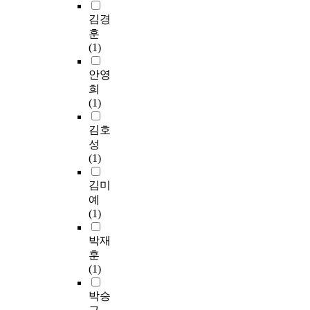
은
활
개
i
이
입
e
o
기
’
발
s
유
원
김경
s
t
존
3
1
하
e
,
하
훈
t
i
생
.
)
고
m
편
여
(1)
방
n
활
5
대
정
u
마
항
법
g
문
4
상
애
l
비
암
안영
으
L
화
±
자
순
t
유
치
희
로
i
시
0
의
(
i
무
료
(1)
분
f
설
.
결
2
p
및
를
석
e
의
9
핵
0
l
부
받
김호
하
s
한
7
관
0
e
위
고
성
였
t
계
점
련
7
l
,
있
(1)
다
y
와
,
지
)
i
일
는
.
l
생
‘
식
이
n
상
유
김미
e
활
의
의
수
e
생
방
예
P
문
사
평
정
a
활
암
(1)
r
화
소
균
보
r
수
환
연
o
활
통
점
완
r
행
자
박재
구
f
성
’
수
한
e
능
1
훈
결
i
화
3
는
자
g
력
5
(1)
과
l
의
.
1
기
r
수
6
중
e
과
4
1
효
e
준
명
박승
환
I
제
1
.
능
s
에
을