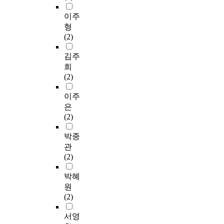
수
한
‘
직
5
급
에
s
생
행
기
라
무
5
응
서
2
시
이주
도
초
키
관
명
급
근
6
킨
형
의
자
비
련
을
실
무
.
다
(2)
차
료
움
특
편
에
하
0
.
이
로
(
성
의
서
는
프
이
김주
를
활
L
과
표
교
간
로
러
희
비
용
a
직
집
대
호
그
한
(2)
교
하
r
무
하
근
사
램
스
하
기
c
순
였
무
중
을
트
이주
기
위
h
환
다
를
병
이
레
은
위
해
i
스
.
수
원
용
스
(2)
함
시
v
트
연
행
근
하
혹
이
도
e
레
구
하
무
여
은
박종
다
된
u
스
도
며
기
빈
위
관
.
서
m
,
구
응
간
도
기
(2)
술
)
직
는
급
이
와
상
적
’
무
구
실
1
백
황
박혜
조
이
열
조
근
년
분
에
원
연
사
이
의
화
무
이
율
서
(2)
구
연
러
,
된
경
상
,
배
설
구
한
간
설
력
인
평
우
서영
계
이
한
호
문
이