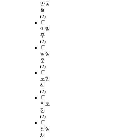
사
으
한
다
이
구
t
분
자
안동
하
로
방
중
용
는
e
석
의
혁
였
설
안
회
하
감
s
하
회
(2)
다
문
으
귀
여
정
t
였
복
.
지
로
분
I
노
,
다
탄
이범
수
를
라
석
n
동
O
.
력
주
집
이
키
을
d
측
n
성
(2)
된
용
비
이
e
정
e
향
자
하
움
용
p
을
-
연
상
남상
료
여
의
하
e
위
w
구
을
훈
는
실
특
여
n
해
a
결
위
(2)
기
시
성
분
d
남
y
과
한
술
하
과
석
e
혜
A
,
중
노현
통
였
활
하
n
리
N
병
재
식
계
으
용
였
t
와
O
동
개
(2)
,
며
가
다
t
이
V
유
발
p
,
능
.
-
지
A
형
에
최도
a
최
성
t
윤
,
에
필
진
i
종
을
e
(
S
따
요
(2)
r
1
분
본
s
2
c
라
한
e
7
석
연
t
0
h
성
기
전상
d
4
하
구
,
1
e
별
초
채
t
부
는
에
O
8