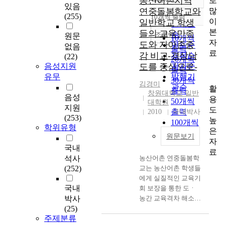
농산어촌지역
로
정확도
있음
많
연중돌봄학교와
순
(255)
10개씩 출력
내림차순
이
일반학교 학생
인기도
본
들의 교육만족
순
조회
원문
10개씩
자
도와 자아존중
연도순
없음
출력
료
감 비교-경상남
제목순
(22)
20개씩
음성지원
도를 중심으로-
저자순
출력
유무
발행기
30개씩
김경미
관순
활
출력
창원대학교 일반
음성
용
50개씩
대학원
지원
도
출력
2010
국내박사
(253)
높
100개씩
학위유형
은
출력
원문보기
자
국내
료
석사
농산어촌 연중돌봄학
(252)
교는 농산어촌 학생들
에게 실질적인 교육기
국내
회 보장을 통한 도ㆍ
박사
농간 교육격차 해소에
(25)
목적을 두고 있다. 따
주제분류
라서 이 연구는 초등