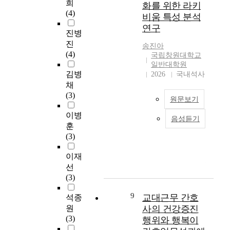
조
.
를
희
화를 위한 라키
G
관이 없는 것으로 나
일
인
직
경
받
(4)
비움 특성 분석
도
타난 것을 제외하고는
부
을
몰
상
는
연구
에
전 영역에서 통계적으
터
규
입
남
암
진병
소
로 유의하였으며 상관
2
명
이
도
환
진
송진아
재
관계가 있어 교육만족
0
하
간
C
자
(4)
국립창원대학교
한
도를 높이면 자아존중
2
여
호
시
들
일반대학원
3
감이 높아진다.
2
응
업
에
은
김병
2026
국내석사
개
년
급
무
소
치
채
이
7
실
성
재
료
(3)
원문보기
상
월
간
과
한
를
의
3
호
에
B
받
이병
음성듣기
본
종
0
사
미
재
는
훈
연
합
일
의
치
활
동
(3)
구
병
까
재
는
병
안
는
원
지
직
영
원
이
이재
공
에
로
의
향
에
나
선
공
서
,
도
을
입
치
(3)
도
근
C
향
파
원
료
서
무
시
상
9
악
한
가
교대근무 간호
석종
관
하
에
을
하
뇌
끝
원
사의 건강증진
,
며
소
위
는
졸
난
(3)
행위와 행복이
생
환
재
한
것
중
후