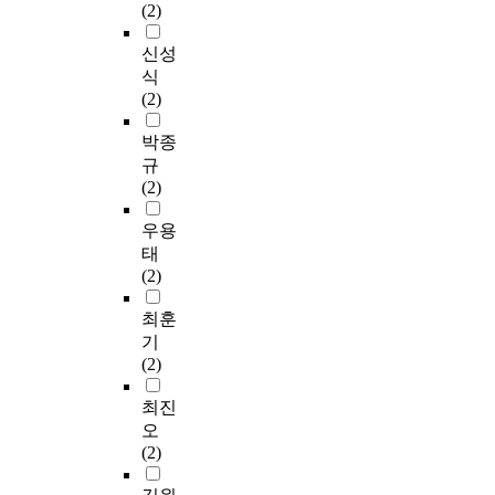
적
h
3
로
레
,
항
(2)
대
면
한
e
0
구
스
S
암
상
서
계
f
문
조
,
c
화
신성
으
교
를
f
항
화
조
h
학
식
로
대
보
é
,
된
직
e
요
(2)
하
근
완
t
결
설
몰
f
법
였
무
하
e
핵
문
입
f
을
박종
다
중
고
s
감
지
,
é
받
규
.
인
,
t
염
를
간
t
는
(2)
구
간
지
,
불
이
호
e
유
조
호
역
P
안
용
업
s
방
우용
화
사
문
e
1
하
무
t
암
태
된
1
화
a
6
여
성
,
환
(2)
자
8
진
r
문
자
과
P
자
가
0
흥
s
항
료
를
e
의
최훈
보
명
의
o
으
를
조
a
수
기
고
을
기
n
로
수
사
r
면
(2)
형
대
본
'
구
집
하
s
의
설
상
원
s
성
하
였
o
질
최진
문
으
칙
C
되
였
다
n
,
오
지
로
인
o
었
으
.
’
배
(2)
를
실
‘
r
다
며
수
s
우
이
시
생
r
.
,
집
c
자