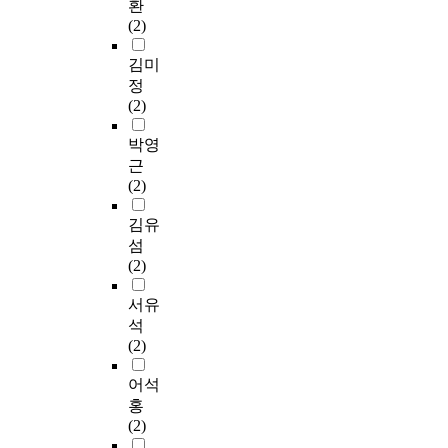
간
균
자
환
본
다
계
업
지
6
호
과
의
(2)
연
.
를
무
로
개
사
표
지
구
극
성
일
월
1
준
지
김미
는
본
복
과
반
이
4
편
는
정
서
연
하
를
적
상
8
차
스
(2)
술
구
며
조
인
인
명
,
트
적
는
생
사
특
간
을
χ
레
박영
비
일
활
하
성
호
대
²
스
근
교
개
문
였
8
사
상
-
에
(2)
조
지
화
다
문
1
으
t
대
사
역
활
.
항
3
로
e
처
김유
연
에
성
수
,
8
하
s
하
섬
구
소
화
집
결
명
였
t
고
(2)
로
재
에
된
핵
을
다
,
신
C
한
기
자
감
대
.
i
체
서유
시
3
여
료
염
상
구
n
적
석
소
0
할
는
관
으
조
d
,
(2)
재
0
수
기
리
로
화
e
정
상
병
있
술
특
실
된
p
신
어석
급
상
다
통
성
시
설
e
적
홍
종
이
는
계
7
하
문
n
건
(2)
합
상
인
,
문
였
지
d
강