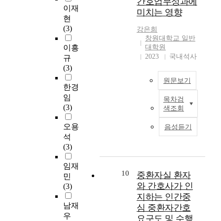
간호업무성과에
활
자
한
인
을
환
에
이재
미치는 영향
문
간
2
적
목
자
도
현
화
호
개
자
적
1
여
(3)
강은희
센
에
종
원
으
0
러
창원대학교 일반
터
직
합
관
로
6
부
이흥
대학원
,
접
병
리
한
명
작
2023
국내석사
규
문
참
원
전
다
을
용
(3)
예
여
의
략
.
대
을
원문보기
회
하
호
수
상
경
한경
관
고
흡
립
으
험
임
목차검
본
,
,
기
에
본
로
하
(3)
색조회
연
지
직
병
기
연
2
게
구
방
무
동
초
구
0
된
오용
음성듣기
는
문
순
,
자
는
2
다
석
교
화
환
응
료
서
5
.
(3)
대
원
을
급
를
술
년
그
근
,
1
실
제
적
8
중
임재
무
문
회
10
,
공
중환자실 환자
상
월
수
민
간
화
이
내
하
관
1
면
와 간호사가 인
(3)
호
의
상
과
고
성
일
장
지하는 인간중
사
집
경
계
자
조
부
애
남재
심 중환자간호
를
등
험
중
시
사
터
는
우
요구도 및 수행
대