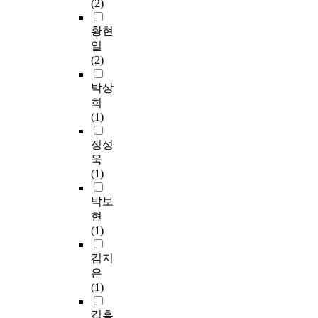
f
과
자
(2)
-
를
것
서
n
)
f
소
료
t
자
을
대
e
이
é
득
를
황현
e
료
목
상
-
개
t
수
제
일
s
분
적
자
W
발
e
준
공
(2)
t
석
으
가
a
한
s
에
하
,
에
로
인
y
감
t
서
고
박상
i
사
하
식
A
정
,
유
자
희
n
용
였
한
N
노
p
의
수
(1)
d
하
다
직
O
동
e
한
행
e
였
.
무
V
도
a
차
되
정성
p
다
순
A
구
r
이
었
욱
e
.
연
환
,
를
s
가
다
(1)
n
연
구
스
S
사
o
나
.
d
구
목
트
c
용
n
타
박보
e
도
적
레
h
하
’
났
현
n
구
을
스
e
였
s
다
연
(1)
t
는
달
는
f
고
c
.
구
t
W
성
5
f
,
o
간
설
김지
-
a
하
점
é
자
r
호
계
은
t
l
기
만
t
기
r
요
는
(1)
e
k
위
점
e
효
e
구
서
s
e
해
에
s
능
l
도
술
김흥