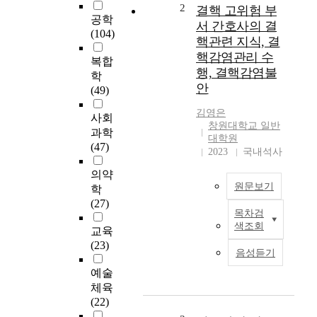
농산어촌 지역 연중돌
2
결핵 고위험 부
공학
봄학교 학생들과 일반
서 간호사의 결
(104)
학교 학생들의 교육만
핵관련 지식, 결
족도와 자아존중감을
핵감염관리 수
복합
비교하기 위하여 돌봄
행, 결핵감염불
학
학생과 일반학생의 교
안
(49)
육만족도 차이 그리고
돌봄학생과 일반학생
김영은
사회
의 자아존중감의 차이
창원대학교 일반
과학
를 비교 분석하고, 돌
대학원
(47)
봄학생과 일반학생의
2023
국내석사
교육만족도와 자아존
의약
중감과의 상관관계를
원문보기
학
비교 분석해 보고자
(27)
수행되었다. 이를 위
목차검
해 다음과 같은 연구
본
색조회
교육
문제를 설정하였다.
연
(23)
첫째, 돌봄학생과 일
구
음성듣기
반학생간의 교육만족
는
예술
도 차이는 있는가? 둘
결
체육
째, 돌봄학생과 일반
핵
(22)
학생간의 자아존중감
고
차이가 있는가? 셋째,
위