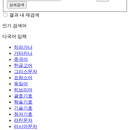
상세검색
결과 내 재검색
인기 검색어
다국어 입력
히라가나
가타카나
중국어
한글고어
그리스문자
프랑스어
독일어
히브리어
괄호기호
학술기호
기술기호
첨자기호
라틴문자
러시아문자