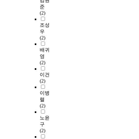
김원
용
하
활
e
수
최
된
o
지
준
하
였
문
l
집
종
자
r
지
(2)
여
다
화
a
된
1
료
r
,
인
.
가
t
자
3
는
e
회
조성
간
본
활
i
료
8
기
l
복
우
중
연
성
o
는
부
술
a
탄
(2)
심
구
화
n
S
를
통
t
력
중
참
될
C
P
자
계
i
성
배귀
환
여
수
o
S
료
,
o
의
영
자
에
있
e
S
분
I
n
관
(2)
간
자
는
f
2
석
n
c
계
호
발
여
f
7
에
d
o
를
이건
의
적
건
i
.
사
e
e
파
(2)
요
으
조
c
0
용
p
f
악
구
로
성
i
P
하
e
f
함
이병
도
동
’
e
r
였
n
i
으
렬
와
의
을
n
o
다
d
c
로
(2)
수
한
실
t
g
.
e
i
써
행
자
현
,
r
n
e
유
노윤
도
를
하
단
a
연
t
n
방
구
를
대
기
계
m
구
t
t
암
(2)
조
상
위
적
을
도
-
로
환