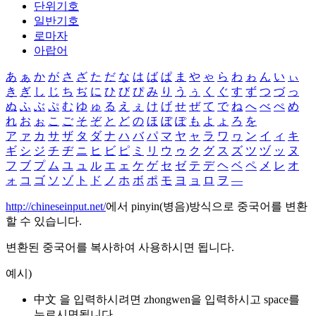
단위기호
일반기호
로마자
아랍어
あ
ぁ
か
が
さ
ざ
た
だ
な
は
ば
ぱ
ま
や
ゃ
ら
わ
ゎ
ん
い
ぃ
き
ぎ
し
じ
ち
ぢ
に
ひ
び
ぴ
み
り
う
ぅ
く
ぐ
す
ず
つ
づ
っ
ぬ
ふ
ぶ
ぷ
む
ゆ
ゅ
る
え
ぇ
け
げ
せ
ぜ
て
で
ね
へ
べ
ぺ
め
れ
お
ぉ
こ
ご
そ
ぞ
と
ど
の
ほ
ぼ
ぽ
も
よ
ょ
ろ
を
ア
ァ
カ
サ
ザ
タ
ダ
ナ
ハ
バ
パ
マ
ヤ
ャ
ラ
ワ
ヮ
ン
イ
ィ
キ
ギ
シ
ジ
チ
ヂ
ニ
ヒ
ビ
ピ
ミ
リ
ウ
ゥ
ク
グ
ス
ズ
ツ
ヅ
ッ
ヌ
フ
ブ
プ
ム
ユ
ュ
ル
エ
ェ
ケ
ゲ
セ
ゼ
テ
デ
ヘ
ベ
ペ
メ
レ
オ
ォ
コ
ゴ
ソ
ゾ
ト
ド
ノ
ホ
ボ
ポ
モ
ヨ
ョ
ロ
ヲ
―
http://chineseinput.net/
에서 pinyin(병음)방식으로 중국어를 변환
할 수 있습니다.
변환된 중국어를 복사하여 사용하시면 됩니다.
예시)
中文 을 입력하시려면
zhongwen
을 입력하시고 space를
누르시면됩니다.