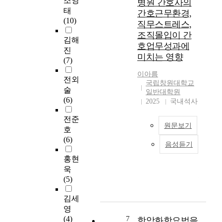
조영
병원 간호사의
을
업인 돌봄학생이, 방
의
사
의
태
간호근무환경,
목
과후돌봄주체에서는
기
의
간
(10)
직무스트레스,
적
부모와 함께 보내는
초
감
호
조직몰입이 간
으
돌봄학생이 높았고,
자
정
요
김해
호업무성과에
로
돌봄학생간에만 남ㆍ
료
노
구
진
미치는 영향
시
여 성별로 보면 여학
를
동
도
(7)
행
생이 심리ㆍ정서 발달
제
과
와
이아름
한
영역에서 교육만족도
공
자
간
전외
국립창원대학교
서
가 높았다. 그러나 일
하
기
호
술
일반대학원
술
반학생은 가족이 많을
기
효
만
(6)
2025
국내석사
적
수록 학습증진, 기초
위
능
족
상
안전망, 심리ㆍ정서
해
감
도
전준
관
원문보기
발달 영역의 교육만족
시
,
를
호
성
도가 높았다. 둘째, 돌
도
재
비
(6)
음성듣기
조
봄학생과 일반학생의
된
직
본
교
사
자아존중감에서는 돌
서
의
연
하
홍현
연
봄학생이 일반학생보
술
도
구
고
욱
구
다 학교적 자아존중감
적
의
는
,
(5)
이
이 높았으며, 돌봄학
조
정
일
일
다
생만을 따로 떼어 자
사
도
개
반
김세
.
아존중감을 보면 총체
연
및
상
적
영
적 자아존중감, 학교
구
이
급
특
(4)
7
항암화학요법을