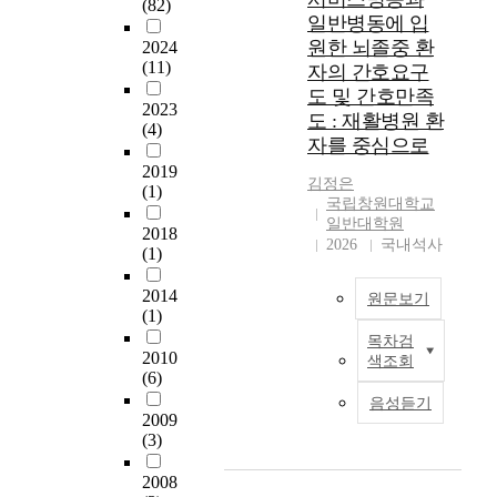
(82)
경
교육만족도 및 자아존
행
일반병동에 입
험
중감 분석도구의 신뢰
,
원한 뇌졸중 환
2024
한
도를 알아보기 위하여
결
(11)
자의 간호요구
임
Cronbach's α를 이용
핵
도 및 간호만족
상
하였고 돌봄학생과 일
감
2023
도 : 재활병원 환
간
반학생의 교육만족도
염
(4)
자를 중심으로
호
차이, 돌봄학생과 일
불
사
반학생의 자아존중감
안
2019
김정은
를
차이, 그리고 돌봄학
의
(1)
국립창원대학교
대
생과 일반학생의 교육
차
일반대학원
상
2018
만족도와 자아존중감
이
2026
국내석사
(1)
으
과의 상관관계를 알아
를
로
보기 위하여 t 검증, F
파
2014
직
원문보기
검증, Pearson의 단순
악
(1)
무
상관관계 분석을 실시
함
목차검
순
하였다. 이 연구에서
으
본
2010
색조회
환
의 결과는 다음과 같
로
연
(6)
스
이 요약된다. 첫째, 돌
써
구
음성듣기
트
봄학생과 일반학생의
간
는
2009
레
교육만족도에서는 돌
호
간
(3)
스
봄학생이 일반학생보
사
호
가
다 문화ㆍ체험 영역
들
·
2008