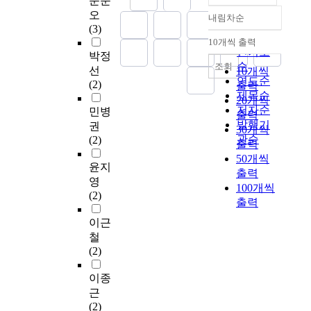
문준
자
성
목
였
목
역
Y
수
는
오
내림차순
실
을
정확도
하
다
적
시
시
집
건
(3)
환
파
순
여
.
과
,
에
된
강
10개씩 출력
내림차순
자
악
,
구
인기도
취
U
소
자
문
박정
와
하
도
조
순
지
광
조회
재
료
제
선
10개씩
간
여
서
화
에
역
연도순
한
는
이
(2)
출력
호
간
관
된
동
시
제목순
1
I
며
20개씩
사
호
·
온
의
에
,
B
삶
저자순
민병
출력
의
업
기
라
하
소
0
M
의
발행기
권
30개씩
인
무
록
인
고
재
0
S
질
관순
(2)
출력
간
성
관
설
연
한
0
P
저
50개씩
중
과
·
문
구
3
병
S
하
윤지
출력
심
증
박
지
참
0
상
S
,
영
100개씩
중
진
물
를
여
0
이
S
우
(2)
출력
환
프
관
이
에
병
상
t
울
자
로
의
용
동
상
의
a
등
이근
간
그
기
하
의
이
상
t
많
철
호
램
능
여
한
상
급
i
은
(2)
요
개
을
일
간
종
종
s
문
구
발
융
반
호
합
합
t
제
이종
도
을
합
적
사
병
병
i
를
근
와
위
한
및
1
원
원
c
발
(2)