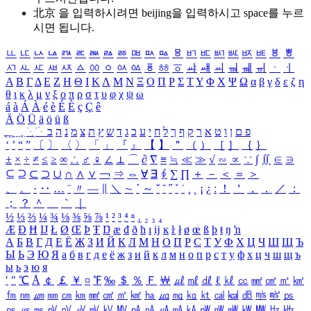
北京 을 입력하시려면
beijing
을 입력하시고 space를 누르
시면 됩니다.
ㅥ
ㅦ
ㅧ
ㅨ
ㅩ
ㅪ
ㅫ
ㅬ
ㅭ
ㅮ
ㅯ
ㅰ
ㅱ
ㅲ
ㅳ
ㅴ
ㅵ
ㅶ
ㅷ
ㅸ
ㅹ
ㅺ
ㅻ
ㅼ
ㅽ
ㅾ
ㅿ
ㆀ
ㆁ
ㆂ
ㆃ
ㆄ
ㆅ
ㆆ
ㆇ
ㆈ
ㆉ
ㆊ
ㆋ
ㆌ
ㆍ
ㆎ
Α
Β
Γ
Δ
Ε
Ζ
Η
Θ
Ι
Κ
Λ
Μ
Ν
Ξ
Ο
Π
Ρ
Σ
Τ
Υ
Φ
Χ
Ψ
Ω
α
β
γ
δ
ε
ζ
η
θ
ι
κ
λ
μ
ν
ξ
ο
π
ρ
σ
τ
υ
φ
χ
ψ
ω
á
à
Á
À
é
è
É
È
ç
Ç
ê
Ä
Ö
Ü
ä
ö
ü
ß
ְ
ֳ
ֲ
ֱ
ָ
ַ
ֵ
ֶ
ִ
ֹ
ּ
ֻ
ׂ
ׁ
ּ
ב
ה
נ
מ
צ
ת
ץ
ש
ד
ג
כ
ע
י
ח
ל
ך
ף
ק
ר
א
ט
ו
ן
ם
פ
‘
’
“
”
〔
〕
〈
〉
「
」
『
』
【
】
＂
（
）
［
］
｛
｝
±
×
÷
≠
≤
≥
∞
∴
♂
♀
∠
⊥
⌒
∂
∇
≡
≒
≪
≫
√
∽
∝
∵
∫
∬
∈
∋
⊆
⊇
⊂
⊃
∪
∩
∧
∨
￢
⇒
⇔
∀
∃
∮
∑
∏
＋
－
＜
＝
＞
、
。
·
‥
…
¨
〃
―
∥
＼
∼
´
～
ˇ
˘
˝
˚
˙
¸
˛
¡
¿
ː
！
＇
，
．
／
：
；
？
＾
＿
｀
｜
½
⅓
⅔
¼
¾
⅛
⅜
⅝
⅞
¹
²
³
⁴
ⁿ
₁
₂
₃
₄
Æ
Ð
Ħ
Ĳ
Ł
Ø
Œ
Þ
Ŧ
Ŋ
æ
đ
ð
ħ
ı
ĳ
ĸ
ŀ
ł
ø
œ
ß
þ
ŧ
ŋ
ŉ
А
Б
В
Г
Д
Е
Ё
Ж
З
И
Й
К
Л
М
Н
О
П
Р
С
Т
У
Ф
Х
Ц
Ч
Ш
Щ
Ъ
Ы
Ь
Э
Ю
Я
а
б
в
г
д
е
ё
ж
з
и
й
к
л
м
н
о
п
р
с
т
у
ф
х
ц
ч
ш
щ
ъ
ы
ь
э
ю
я
′
″
℃
Å
￠
￡
￥
¤
℉
‰
＄
％
Ｆ
￦
㎕
㎖
㎗
ℓ
㎘
㏄
㎣
㎤
㎥
㎦
㎙
㎚
㎛
㎜
㎝
㎞
㎟
㎠
㎡
㎢
㏊
㎍
㎎
㎏
㏏
㎈
㎉
㏈
㎧
㎨
㎰
㎱
㎲
㎳
㎴
㎵
㎶
㎷
㎸
㎹
㎀
㎁
㎂
㎃
㎄
㎺
㎻
㎽
㎾
㎿
㎐
㎑