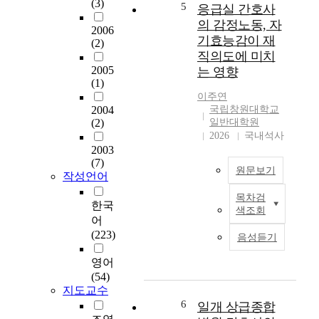
직
과 심리ㆍ정서 발달
의
(3)
간
5
응급실 간호사
무
영역에서 교육만족도
결
병
의 감정노동, 자
열
2006
가 높았다. 돌봄학생
핵
통
기효능감이 재
(2)
의
만 따로 떼어 교육만
감
합
직의도에 미치
와
족도를 보면 학습증진
염
서
2005
는 영향
간
에서 가장 높게 나타
불
비
(1)
호
났으며 그 다음이 기
안
스
이주연
업
초안전망 영역, 문화
감
병
2004
국립창원대학교
무
ㆍ체험 영역, 사회성
소
동
(2)
일반대학원
성
함양 영역, 심리ㆍ정
및
과
2026
국내석사
과
서 발달 영역순으로
결
일
2003
에
나타났다. 돌봄학생과
핵
반
(7)
원문보기
미
일반학생의 교육만족
감
병
작성언어
치
도 차이를 배경변인별
염
동
목차검
는
로 보면 돌봄학생은
관
본
에
한국
색조회
영
부모학력이 높을수록
리
연
입
어
향
부모의 영향을 많이
를
구
원
(223)
음성듣기
을
받아 학습증진, 기초
위
는
한
파
안전망, 사회성 함양,
한
응
뇌
영어
악
문화ㆍ체험에서 교육
중
급
졸
(54)
하
만족도가 높았으며,
재
실
중
지도교수
는
심리ㆍ정서 발달에서
개
간
환
6
일개 상급종합
것
는 부모직업에서는 어
발
호
자