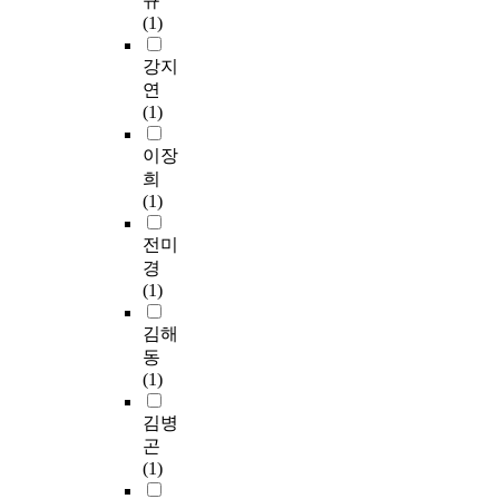
규
자
I
를
±
0
감
s
따
대
(1)
실
(
해
0
6
도
i
라
상
환
H
결
.
±
구
o
,
으
강지
자
P
하
9
2
를
n
일
로
연
가
L
는
0
.
사
을
반
실
(1)
인
P
데
점
1
용
이
병
시
지
I
어
,
7
하
용
동
하
이장
하
I
떻
‘
점
였
하
에
였
희
는
)
게
정
이
다
여
서
다
(1)
인
도
기
서
었
.
분
는
.
간
구
여
적
고
재
석
교
수
전미
중
를
하
반
,
직
하
육
면
경
심
윤
는
응
결
의
였
수
의
(1)
중
순
가
’
핵
도
다
준
질
환
녕
’
3
감
는
.
,
은
김해
자
과
,
.
염
C
소
B
동
간
김
‘
3
관
o
득
a
(1)
호
정
일
9
리
w
본
수
s
요
희
반
±
수
i
연
준
t
김병
구
(
포
0
행
n
구
,
i
곤
도
1
괄
.
의
(
의
입
e
(1)
는
9
형
8
평
2
주
원
n