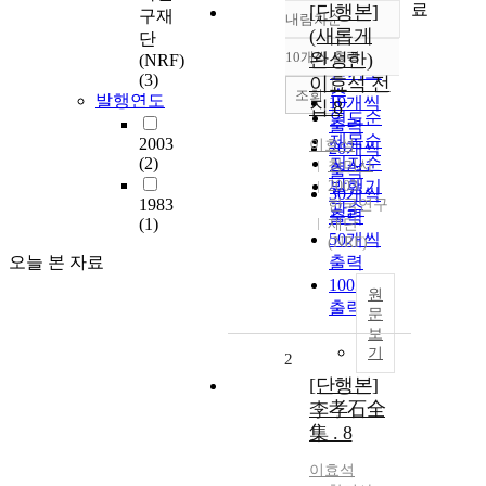
료
[단행본]
구재
내림차순
정확도
(새롭게
단
순
10개씩 출력
완성한)
(NRF)
내림차순
인기도
(3)
이효석 전
순
조회
발행연도
10개씩
집 8
연도순
출력
제목순
2003
이효석
20개씩
(2)
저자순
창미사
출력
발행기
2003
30개씩
1983
한국연구
관순
출력
(1)
재단
50개씩
(NRF)
오늘 본 자료
출력
100개씩
원
출력
문
보
기
2
[단행본]
李孝石全
集 . 8
이효석