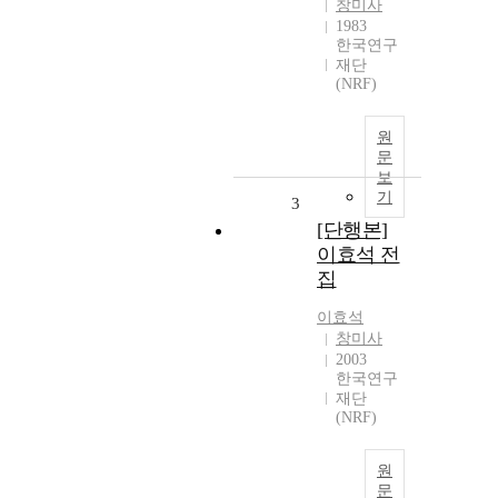
창미사
1983
한국연구
재단
(NRF)
원
문
보
기
3
[단행본]
이효석 전
집
이효석
창미사
2003
한국연구
재단
(NRF)
원
문