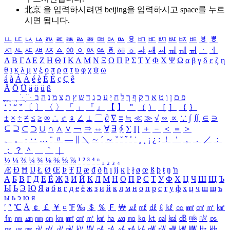
北京 을 입력하시려면
beijing
을 입력하시고 space를 누르
시면 됩니다.
ㅥ
ㅦ
ㅧ
ㅨ
ㅩ
ㅪ
ㅫ
ㅬ
ㅭ
ㅮ
ㅯ
ㅰ
ㅱ
ㅲ
ㅳ
ㅴ
ㅵ
ㅶ
ㅷ
ㅸ
ㅹ
ㅺ
ㅻ
ㅼ
ㅽ
ㅾ
ㅿ
ㆀ
ㆁ
ㆂ
ㆃ
ㆄ
ㆅ
ㆆ
ㆇ
ㆈ
ㆉ
ㆊ
ㆋ
ㆌ
ㆍ
ㆎ
Α
Β
Γ
Δ
Ε
Ζ
Η
Θ
Ι
Κ
Λ
Μ
Ν
Ξ
Ο
Π
Ρ
Σ
Τ
Υ
Φ
Χ
Ψ
Ω
α
β
γ
δ
ε
ζ
η
θ
ι
κ
λ
μ
ν
ξ
ο
π
ρ
σ
τ
υ
φ
χ
ψ
ω
á
à
Á
À
é
è
É
È
ç
Ç
ê
Ä
Ö
Ü
ä
ö
ü
ß
ְ
ֳ
ֲ
ֱ
ָ
ַ
ֵ
ֶ
ִ
ֹ
ּ
ֻ
ׂ
ׁ
ּ
ב
ה
נ
מ
צ
ת
ץ
ש
ד
ג
כ
ע
י
ח
ל
ך
ף
ק
ר
א
ט
ו
ן
ם
פ
‘
’
“
”
〔
〕
〈
〉
「
」
『
』
【
】
＂
（
）
［
］
｛
｝
±
×
÷
≠
≤
≥
∞
∴
♂
♀
∠
⊥
⌒
∂
∇
≡
≒
≪
≫
√
∽
∝
∵
∫
∬
∈
∋
⊆
⊇
⊂
⊃
∪
∩
∧
∨
￢
⇒
⇔
∀
∃
∮
∑
∏
＋
－
＜
＝
＞
、
。
·
‥
…
¨
〃
―
∥
＼
∼
´
～
ˇ
˘
˝
˚
˙
¸
˛
¡
¿
ː
！
＇
，
．
／
：
；
？
＾
＿
｀
｜
½
⅓
⅔
¼
¾
⅛
⅜
⅝
⅞
¹
²
³
⁴
ⁿ
₁
₂
₃
₄
Æ
Ð
Ħ
Ĳ
Ł
Ø
Œ
Þ
Ŧ
Ŋ
æ
đ
ð
ħ
ı
ĳ
ĸ
ŀ
ł
ø
œ
ß
þ
ŧ
ŋ
ŉ
А
Б
В
Г
Д
Е
Ё
Ж
З
И
Й
К
Л
М
Н
О
П
Р
С
Т
У
Ф
Х
Ц
Ч
Ш
Щ
Ъ
Ы
Ь
Э
Ю
Я
а
б
в
г
д
е
ё
ж
з
и
й
к
л
м
н
о
п
р
с
т
у
ф
х
ц
ч
ш
щ
ъ
ы
ь
э
ю
я
′
″
℃
Å
￠
￡
￥
¤
℉
‰
＄
％
Ｆ
￦
㎕
㎖
㎗
ℓ
㎘
㏄
㎣
㎤
㎥
㎦
㎙
㎚
㎛
㎜
㎝
㎞
㎟
㎠
㎡
㎢
㏊
㎍
㎎
㎏
㏏
㎈
㎉
㏈
㎧
㎨
㎰
㎱
㎲
㎳
㎴
㎵
㎶
㎷
㎸
㎹
㎀
㎁
㎂
㎃
㎄
㎺
㎻
㎽
㎾
㎿
㎐
㎑