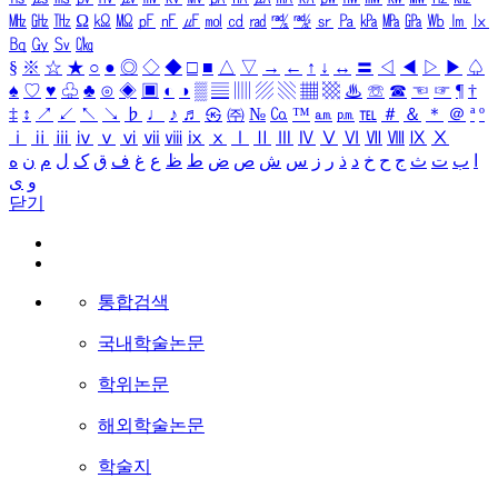
㎒
㎓
㎔
Ω
㏀
㏁
㎊
㎋
㎌
㏖
㏅
㎭
㎮
㎯
㏛
㎩
㎪
㎫
㎬
㏝
㏐
㏓
㏃
㏉
㏜
㏆
§
※
☆
★
○
●
◎
◇
◆
□
■
△
▽
→
←
↑
↓
↔
〓
◁
◀
▷
▶
♤
♠
♡
♥
♧
♣
⊙
◈
▣
◐
◑
▒
▤
▥
▨
▧
▦
▩
♨
☏
☎
☜
☞
¶
†
‡
↕
↗
↙
↖
↘
♭
♩
♪
♬
㉿
㈜
№
㏇
™
㏂
㏘
℡
＃
＆
＊
＠
ª
º
ⅰ
ⅱ
ⅲ
ⅳ
ⅴ
ⅵ
ⅶ
ⅷ
ⅸ
ⅹ
Ⅰ
Ⅱ
Ⅲ
Ⅳ
Ⅴ
Ⅵ
Ⅶ
Ⅷ
Ⅸ
Ⅹ
ا
ب
ت
ث
ج
ح
خ
د
ذ
ر
ز
س
ش
ص
ض
ط
ظ
ع
غ
ف
ق
ک
ل
م
ن
ه
و
ی
닫기
통합검색
국내학술논문
학위논문
해외학술논문
학술지