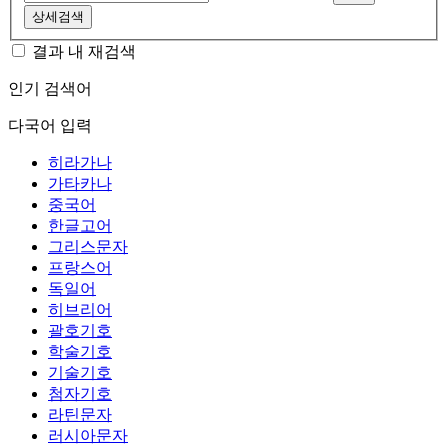
상세검색
결과 내 재검색
인기 검색어
다국어 입력
히라가나
가타카나
중국어
한글고어
그리스문자
프랑스어
독일어
히브리어
괄호기호
학술기호
기술기호
첨자기호
라틴문자
러시아문자