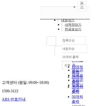
보
기
내보내기
내책장담기
한글로보기
정확도순
내림차순
정확도
순
10개씩 출력
내림차순
인기도
순
조회
10개씩
연도순
출력
제목순
20개씩
저자순
출력
고객센터 (평일: 09:00~18:00)
발행기
30개씩
관순
1599-3122
출력
50개씩
ARS 번호안내
출력