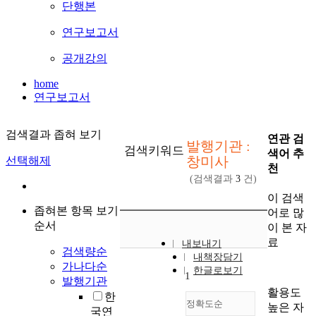
단행본
연구보고서
공개강의
home
연구보고서
검색결과 좁혀 보기
연관 검
발행기관 :
검색키워드
색어 추
창미사
선택해제
천
(검색결과
3
건)
이 검색
좁혀본 항목 보기
어로 많
순서
이 본 자
료
내보내기
검색량순
내책장담기
가나다순
한글로보기
1
발행기관
활용도
한
정확도순
높은 자
국연