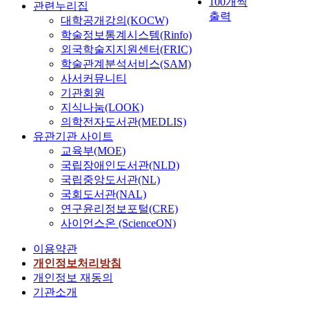
100개씩
관련누리집
출력
대학공개강의(KOCW)
학술정보통계시스템(Rinfo)
외국학술지지원센터(FRIC)
학술관계분석서비스(SAM)
사서커뮤니티
기관회원
지식나눔(LOOK)
의학전자도서관(MEDLIS)
유관기관 사이트
교육부(MOE)
국립장애인도서관(NLD)
국립중앙도서관(NL)
국회도서관(NAL)
연구윤리정보포털(CRE)
사이언스온 (ScienceON)
이용약관
개인정보처리방침
개인정보 재동의
기관소개