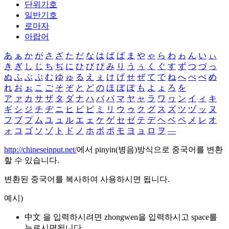
단위기호
일반기호
로마자
아랍어
あ
ぁ
か
が
さ
ざ
た
だ
な
は
ば
ぱ
ま
や
ゃ
ら
わ
ゎ
ん
い
ぃ
き
ぎ
し
じ
ち
ぢ
に
ひ
び
ぴ
み
り
う
ぅ
く
ぐ
す
ず
つ
づ
っ
ぬ
ふ
ぶ
ぷ
む
ゆ
ゅ
る
え
ぇ
け
げ
せ
ぜ
て
で
ね
へ
べ
ぺ
め
れ
お
ぉ
こ
ご
そ
ぞ
と
ど
の
ほ
ぼ
ぽ
も
よ
ょ
ろ
を
ア
ァ
カ
サ
ザ
タ
ダ
ナ
ハ
バ
パ
マ
ヤ
ャ
ラ
ワ
ヮ
ン
イ
ィ
キ
ギ
シ
ジ
チ
ヂ
ニ
ヒ
ビ
ピ
ミ
リ
ウ
ゥ
ク
グ
ス
ズ
ツ
ヅ
ッ
ヌ
フ
ブ
プ
ム
ユ
ュ
ル
エ
ェ
ケ
ゲ
セ
ゼ
テ
デ
ヘ
ベ
ペ
メ
レ
オ
ォ
コ
ゴ
ソ
ゾ
ト
ド
ノ
ホ
ボ
ポ
モ
ヨ
ョ
ロ
ヲ
―
http://chineseinput.net/
에서 pinyin(병음)방식으로 중국어를 변환
할 수 있습니다.
변환된 중국어를 복사하여 사용하시면 됩니다.
예시)
中文 을 입력하시려면
zhongwen
을 입력하시고 space를
누르시면됩니다.