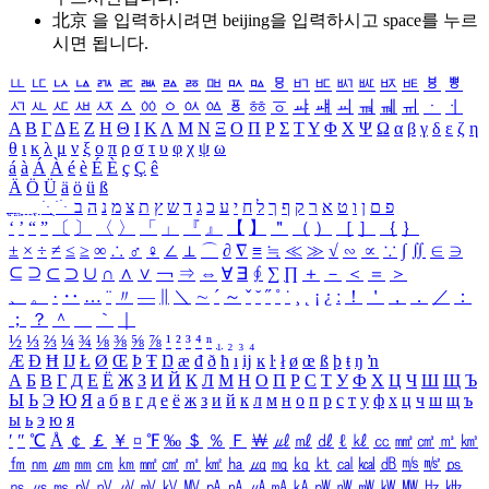
北京 을 입력하시려면
beijing
을 입력하시고 space를 누르
시면 됩니다.
ㅥ
ㅦ
ㅧ
ㅨ
ㅩ
ㅪ
ㅫ
ㅬ
ㅭ
ㅮ
ㅯ
ㅰ
ㅱ
ㅲ
ㅳ
ㅴ
ㅵ
ㅶ
ㅷ
ㅸ
ㅹ
ㅺ
ㅻ
ㅼ
ㅽ
ㅾ
ㅿ
ㆀ
ㆁ
ㆂ
ㆃ
ㆄ
ㆅ
ㆆ
ㆇ
ㆈ
ㆉ
ㆊ
ㆋ
ㆌ
ㆍ
ㆎ
Α
Β
Γ
Δ
Ε
Ζ
Η
Θ
Ι
Κ
Λ
Μ
Ν
Ξ
Ο
Π
Ρ
Σ
Τ
Υ
Φ
Χ
Ψ
Ω
α
β
γ
δ
ε
ζ
η
θ
ι
κ
λ
μ
ν
ξ
ο
π
ρ
σ
τ
υ
φ
χ
ψ
ω
á
à
Á
À
é
è
É
È
ç
Ç
ê
Ä
Ö
Ü
ä
ö
ü
ß
ְ
ֳ
ֲ
ֱ
ָ
ַ
ֵ
ֶ
ִ
ֹ
ּ
ֻ
ׂ
ׁ
ּ
ב
ה
נ
מ
צ
ת
ץ
ש
ד
ג
כ
ע
י
ח
ל
ך
ף
ק
ר
א
ט
ו
ן
ם
פ
‘
’
“
”
〔
〕
〈
〉
「
」
『
』
【
】
＂
（
）
［
］
｛
｝
±
×
÷
≠
≤
≥
∞
∴
♂
♀
∠
⊥
⌒
∂
∇
≡
≒
≪
≫
√
∽
∝
∵
∫
∬
∈
∋
⊆
⊇
⊂
⊃
∪
∩
∧
∨
￢
⇒
⇔
∀
∃
∮
∑
∏
＋
－
＜
＝
＞
、
。
·
‥
…
¨
〃
―
∥
＼
∼
´
～
ˇ
˘
˝
˚
˙
¸
˛
¡
¿
ː
！
＇
，
．
／
：
；
？
＾
＿
｀
｜
½
⅓
⅔
¼
¾
⅛
⅜
⅝
⅞
¹
²
³
⁴
ⁿ
₁
₂
₃
₄
Æ
Ð
Ħ
Ĳ
Ł
Ø
Œ
Þ
Ŧ
Ŋ
æ
đ
ð
ħ
ı
ĳ
ĸ
ŀ
ł
ø
œ
ß
þ
ŧ
ŋ
ŉ
А
Б
В
Г
Д
Е
Ё
Ж
З
И
Й
К
Л
М
Н
О
П
Р
С
Т
У
Ф
Х
Ц
Ч
Ш
Щ
Ъ
Ы
Ь
Э
Ю
Я
а
б
в
г
д
е
ё
ж
з
и
й
к
л
м
н
о
п
р
с
т
у
ф
х
ц
ч
ш
щ
ъ
ы
ь
э
ю
я
′
″
℃
Å
￠
￡
￥
¤
℉
‰
＄
％
Ｆ
￦
㎕
㎖
㎗
ℓ
㎘
㏄
㎣
㎤
㎥
㎦
㎙
㎚
㎛
㎜
㎝
㎞
㎟
㎠
㎡
㎢
㏊
㎍
㎎
㎏
㏏
㎈
㎉
㏈
㎧
㎨
㎰
㎱
㎲
㎳
㎴
㎵
㎶
㎷
㎸
㎹
㎀
㎁
㎂
㎃
㎄
㎺
㎻
㎽
㎾
㎿
㎐
㎑