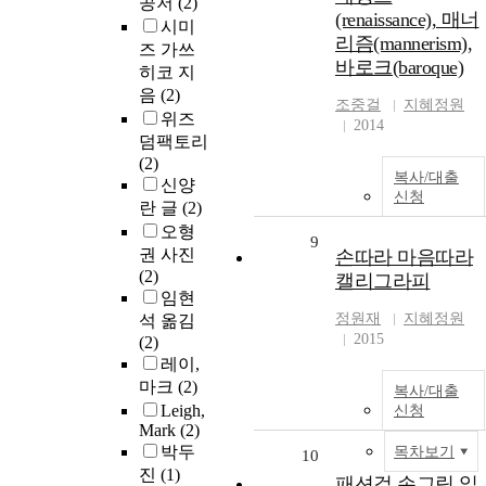
공저
(2)
(renaissance), 매너
시미
리즘(mannerism),
즈 가쓰
바로크(baroque)
히코 지
음
(2)
조중걸
지혜정원
위즈
2014
덤팩토리
(2)
복사/대출
신양
신청
란 글
(2)
오형
9
권 사진
손따라 마음따라
(2)
캘리그라피
임현
정원재
지혜정원
석 옮김
2015
(2)
레이,
마크
(2)
복사/대출
Leigh,
신청
Mark
(2)
박두
목차보기
10
진
(1)
패션걸 손그림 일