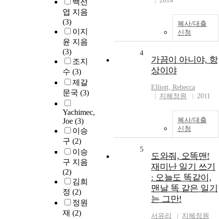
2014
백선
엽 지음
(3)
복사/대출
이지
신청
윤 지음
(3)
4
가끔이 아니야, 항
조지
상이야
수
(3)
제갈
Elliott, Rebecca
문국
(3)
지혜정원
2011
Yachimec,
복사/대출
Joe
(3)
신청
이승
구
(2)
5
이승
도와줘, 오똑맨!
구 지음
재미난 일기 쓰기
(2)
: 오늘도 똑같이,
김희
맨날 똑 같은 일기
정
(2)
는 그만!
정원
재
(2)
서유리
지혜정원