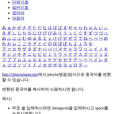
단위기호
일반기호
로마자
아랍어
あ
ぁ
か
が
さ
ざ
た
だ
な
は
ば
ぱ
ま
や
ゃ
ら
わ
ゎ
ん
い
ぃ
き
ぎ
し
じ
ち
ぢ
に
ひ
び
ぴ
み
り
う
ぅ
く
ぐ
す
ず
つ
づ
っ
ぬ
ふ
ぶ
ぷ
む
ゆ
ゅ
る
え
ぇ
け
げ
せ
ぜ
て
で
ね
へ
べ
ぺ
め
れ
お
ぉ
こ
ご
そ
ぞ
と
ど
の
ほ
ぼ
ぽ
も
よ
ょ
ろ
を
ア
ァ
カ
サ
ザ
タ
ダ
ナ
ハ
バ
パ
マ
ヤ
ャ
ラ
ワ
ヮ
ン
イ
ィ
キ
ギ
シ
ジ
チ
ヂ
ニ
ヒ
ビ
ピ
ミ
リ
ウ
ゥ
ク
グ
ス
ズ
ツ
ヅ
ッ
ヌ
フ
ブ
プ
ム
ユ
ュ
ル
エ
ェ
ケ
ゲ
セ
ゼ
テ
デ
ヘ
ベ
ペ
メ
レ
オ
ォ
コ
ゴ
ソ
ゾ
ト
ド
ノ
ホ
ボ
ポ
モ
ヨ
ョ
ロ
ヲ
―
http://chineseinput.net/
에서 pinyin(병음)방식으로 중국어를 변환
할 수 있습니다.
변환된 중국어를 복사하여 사용하시면 됩니다.
예시)
中文 을 입력하시려면
zhongwen
을 입력하시고 space를
누르시면됩니다.