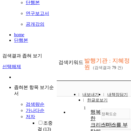
단행본
연구보고서
공개강의
home
단행본
검색결과 좁혀 보기
발행기관 : 지혜정
검색키워드
원
선택해제
(검색결과
79
건)
좁혀본 항목 보기순
서
내보내기
내책장담기
한글로보기
검색량순
1
가나다순
행복
정확도순
저자
한
조중
크리스마스를 부
내림차순
정확도
걸
(13)