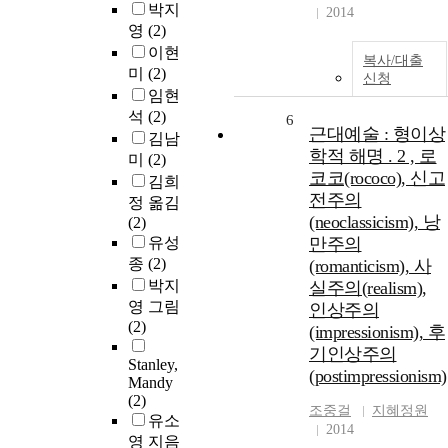
박지
2014
영
(2)
이현
복사/대출
미
(2)
신청
임현
석
(2)
6
근대예술 : 형이상
김남
학적 해명 . 2 , 로
미
(2)
코코(rococo), 신고
김희
전주의
정 옮김
(neoclassicism), 낭
(2)
유성
만주의
종
(2)
(romanticism), 사
박지
실주의(realism),
영 그림
인상주의
(2)
(impressionism), 후
기인상주의
Stanley,
(postimpressionism)
Mandy
(2)
조중걸
지혜정원
유소
2014
영 지음