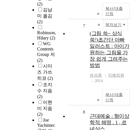
(2)
복사/대출
김남
신청
미 옮김
(2)
목차보기
7
Robinson,
(그림 쓱~ 상식
Hilary
(2)
쑥!)초간단 아빠
WG
일러스트 : 아이가
Contents
원하는 그림을 가
Group 저
장 쉽게 그려주는
(2)
방법
시미
즈 가쓰
유성종
지혜정원
히코
(2)
2014
조지
수 지음
복사/대출
(2)
신청
이현
미 지음
8
(2)
근대예술 : 형이상
Joe
학적 해명 . 1 , 르
Yachimec
네상스