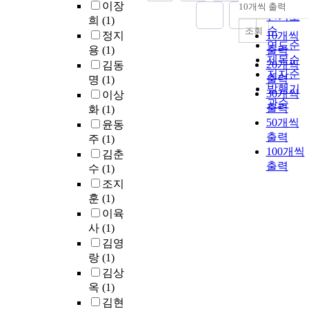
순
이장
10개씩 출력
내림차
인기도
희
(1)
순
조회
정지
10개씩
연도순
용
(1)
출력
제목순
20개씩
김동
저자순
출력
명
(1)
발행기
30개씩
이상
관순
출력
화
(1)
50개씩
윤동
출력
주
(1)
100개씩
김춘
출력
수
(1)
조지
훈
(1)
이육
사
(1)
김영
랑
(1)
김상
옥
(1)
김현