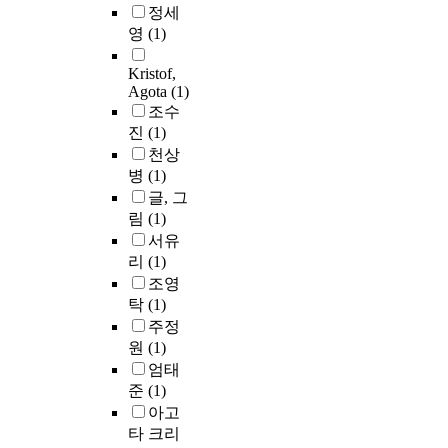
정세
영
(1)
Kristof,
Agota
(1)
조수
진
(1)
천상
병
(1)
글, 그
림
(1)
서유
리
(1)
조영
탁
(1)
주정
원
(1)
엄태
준
(1)
아고
타 크리