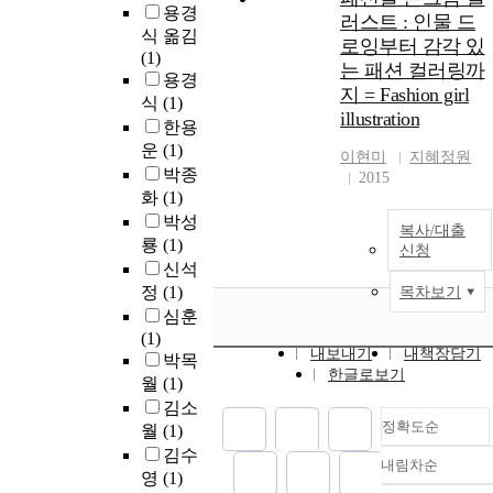
용경
러스트 : 인물 드
식 옮김
로잉부터 감각 있
(1)
는 패션 컬러링까
용경
지 = Fashion girl
식
(1)
illustration
한용
운
(1)
이현미
지혜정원
박종
2015
화
(1)
박성
복사/대출
룡
(1)
신청
신석
정
(1)
목차보기
심훈
(1)
내보내기
내책장담기
박목
한글로보기
월
(1)
김소
정확도순
월
(1)
김수
내림차순
정확도
영
(1)