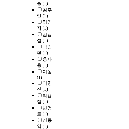
승
(1)
김후
란
(1)
허영
자
(1)
김광
섭
(1)
박인
환
(1)
홍사
용
(1)
이상
(1)
이명
진
(1)
박용
철
(1)
변영
로
(1)
신동
엽
(1)