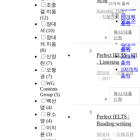
탁해
순
10개씩 출력
조중
내림차
인기도
걸 지음
Robinson, Hilary
순
조회
10개씩
지혜정원
2014
(12)
연도순
출력
장대
제목순
20개씩
석
(10)
복사/대출
저자순
출력
장대
신청
발행기
30개씩
석 지음
관순
출력
(8)
2
Perfect IELTS . [2]
50개씩
신양
, Listening
출력
란
(7)
100개씩
오형
장대석
지혜정원
출력
권
(7)
2017
WG
Contents
복사/대출
Group
(5)
신청
백선
엽
(4)
3
유소
Perfect IELTS :
영
(4)
Reading·writing
이지
윤
(3)
장대석
지혜정원