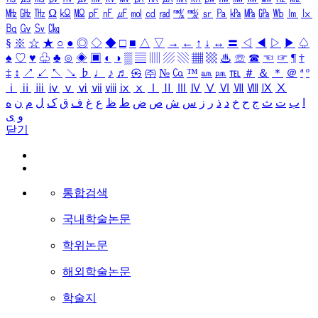
㎒
㎓
㎔
Ω
㏀
㏁
㎊
㎋
㎌
㏖
㏅
㎭
㎮
㎯
㏛
㎩
㎪
㎫
㎬
㏝
㏐
㏓
㏃
㏉
㏜
㏆
§
※
☆
★
○
●
◎
◇
◆
□
■
△
▽
→
←
↑
↓
↔
〓
◁
◀
▷
▶
♤
♠
♡
♥
♧
♣
⊙
◈
▣
◐
◑
▒
▤
▥
▨
▧
▦
▩
♨
☏
☎
☜
☞
¶
†
‡
↕
↗
↙
↖
↘
♭
♩
♪
♬
㉿
㈜
№
㏇
™
㏂
㏘
℡
＃
＆
＊
＠
ª
º
ⅰ
ⅱ
ⅲ
ⅳ
ⅴ
ⅵ
ⅶ
ⅷ
ⅸ
ⅹ
Ⅰ
Ⅱ
Ⅲ
Ⅳ
Ⅴ
Ⅵ
Ⅶ
Ⅷ
Ⅸ
Ⅹ
ا
ب
ت
ث
ج
ح
خ
د
ذ
ر
ز
س
ش
ص
ض
ط
ظ
ع
غ
ف
ق
ک
ل
م
ن
ه
و
ی
닫기
통합검색
국내학술논문
학위논문
해외학술논문
학술지