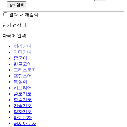
상세검색
결과 내 재검색
인기 검색어
다국어 입력
히라가나
가타카나
중국어
한글고어
그리스문자
프랑스어
독일어
히브리어
괄호기호
학술기호
기술기호
첨자기호
라틴문자
러시아문자