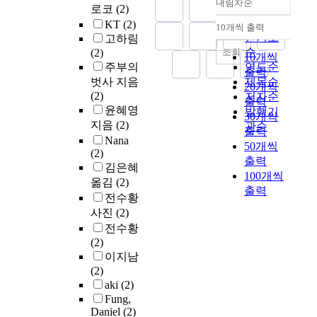
내림차순
정확도
로코
(2)
순
KT
(2)
10개씩 출력
내림차순
인기도
고하림
순
조회
(2)
10개씩
주부의
연도순
출력
벗사 지음
제목순
20개씩
(2)
저자순
출력
윤혜영
발행기
30개씩
지음
(2)
관순
출력
Nana
50개씩
(2)
출력
김은혜
100개씩
옮김
(2)
출력
전수황
사진
(2)
전수황
(2)
이지남
(2)
aki
(2)
Fung,
Daniel
(2)