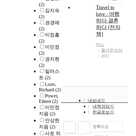
(2)
Travel to
김지숙
love : 여행
(2)
하다 결혼
권경애
하다 [전자
(2)
책]
이정흠
(2)
미노
이민정
즐거운상상
(2)
2011
권지현
(2)
일러스
트
(2)
Louv,
Richard
(2)
Power,
내보내기
Eileen
(2)
내책장담기
이민정
한글로보기
지음
(2)
안상헌
지음
(2)
정확도순
사토 히