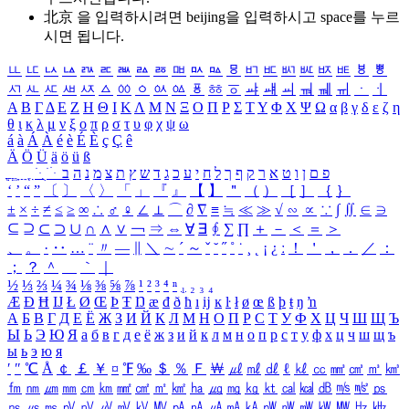
北京 을 입력하시려면
beijing
을 입력하시고 space를 누르
시면 됩니다.
ㅥ
ㅦ
ㅧ
ㅨ
ㅩ
ㅪ
ㅫ
ㅬ
ㅭ
ㅮ
ㅯ
ㅰ
ㅱ
ㅲ
ㅳ
ㅴ
ㅵ
ㅶ
ㅷ
ㅸ
ㅹ
ㅺ
ㅻ
ㅼ
ㅽ
ㅾ
ㅿ
ㆀ
ㆁ
ㆂ
ㆃ
ㆄ
ㆅ
ㆆ
ㆇ
ㆈ
ㆉ
ㆊ
ㆋ
ㆌ
ㆍ
ㆎ
Α
Β
Γ
Δ
Ε
Ζ
Η
Θ
Ι
Κ
Λ
Μ
Ν
Ξ
Ο
Π
Ρ
Σ
Τ
Υ
Φ
Χ
Ψ
Ω
α
β
γ
δ
ε
ζ
η
θ
ι
κ
λ
μ
ν
ξ
ο
π
ρ
σ
τ
υ
φ
χ
ψ
ω
á
à
Á
À
é
è
É
È
ç
Ç
ê
Ä
Ö
Ü
ä
ö
ü
ß
ְ
ֳ
ֲ
ֱ
ָ
ַ
ֵ
ֶ
ִ
ֹ
ּ
ֻ
ׂ
ׁ
ּ
ב
ה
נ
מ
צ
ת
ץ
ש
ד
ג
כ
ע
י
ח
ל
ך
ף
ק
ר
א
ט
ו
ן
ם
פ
‘
’
“
”
〔
〕
〈
〉
「
」
『
』
【
】
＂
（
）
［
］
｛
｝
±
×
÷
≠
≤
≥
∞
∴
♂
♀
∠
⊥
⌒
∂
∇
≡
≒
≪
≫
√
∽
∝
∵
∫
∬
∈
∋
⊆
⊇
⊂
⊃
∪
∩
∧
∨
￢
⇒
⇔
∀
∃
∮
∑
∏
＋
－
＜
＝
＞
、
。
·
‥
…
¨
〃
―
∥
＼
∼
´
～
ˇ
˘
˝
˚
˙
¸
˛
¡
¿
ː
！
＇
，
．
／
：
；
？
＾
＿
｀
｜
½
⅓
⅔
¼
¾
⅛
⅜
⅝
⅞
¹
²
³
⁴
ⁿ
₁
₂
₃
₄
Æ
Ð
Ħ
Ĳ
Ł
Ø
Œ
Þ
Ŧ
Ŋ
æ
đ
ð
ħ
ı
ĳ
ĸ
ŀ
ł
ø
œ
ß
þ
ŧ
ŋ
ŉ
А
Б
В
Г
Д
Е
Ё
Ж
З
И
Й
К
Л
М
Н
О
П
Р
С
Т
У
Ф
Х
Ц
Ч
Ш
Щ
Ъ
Ы
Ь
Э
Ю
Я
а
б
в
г
д
е
ё
ж
з
и
й
к
л
м
н
о
п
р
с
т
у
ф
х
ц
ч
ш
щ
ъ
ы
ь
э
ю
я
′
″
℃
Å
￠
￡
￥
¤
℉
‰
＄
％
Ｆ
￦
㎕
㎖
㎗
ℓ
㎘
㏄
㎣
㎤
㎥
㎦
㎙
㎚
㎛
㎜
㎝
㎞
㎟
㎠
㎡
㎢
㏊
㎍
㎎
㎏
㏏
㎈
㎉
㏈
㎧
㎨
㎰
㎱
㎲
㎳
㎴
㎵
㎶
㎷
㎸
㎹
㎀
㎁
㎂
㎃
㎄
㎺
㎻
㎽
㎾
㎿
㎐
㎑