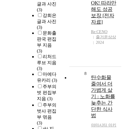
OK! 따라만
글과 사진
해도 성공
(3)
보장 [전자
강희은
글과 사진
자료]
(3)
Re:CENO
문화출
즐거운상상
판국 편집
2024
부 지음
(3)
리처드
루브 지음
(3)
8
마에다
탄수화물
유카리
(3)
줄여서 더
주부의
가볍게 살
벗 편집부
기 : 노화를
지음
(3)
늦추는 간
주부의
단한 식사
벗사 편집
법
부 엮음
(3)
야마시타 아키
aki 지