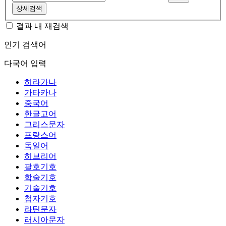
상세검색
결과 내 재검색
인기 검색어
다국어 입력
히라가나
가타카나
중국어
한글고어
그리스문자
프랑스어
독일어
히브리어
괄호기호
학술기호
기술기호
첨자기호
라틴문자
러시아문자