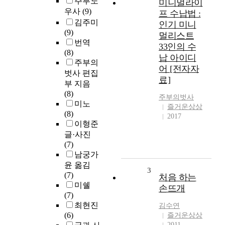
주부노
미니멀라이
우사
(9)
프 수납법 :
김주미
인기 미니
(9)
멀리스트
번역
33인의 수
(8)
납 아이디
주부의
어 [전자자
벗사 편집
료]
부 지음
(8)
주부의벗사
미노
즐거운상상
(8)
2017
이형준
글·사진
(7)
남궁가
윤 옮김
3
(7)
처음 하는
미쉘
손뜨개
(7)
최현진
김수연
(6)
즐거운상상
2011