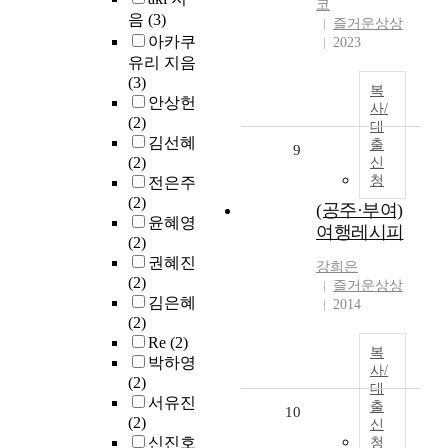
코
음
(3)
즐거운상상
아카쿠
2023
유리 지음
(3)
복
안상헌
사/
(2)
대
김선혜
출
9
(2)
신
청
전은주
(2)
(공주·부여)
윤혜영
여행레시피
(2)
권혜진
강희은
(2)
즐거운상상
김은혜
2014
(2)
Re
(2)
복
박하영
사/
(2)
대
서유진
출
10
(2)
신
신진호
청