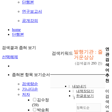
단행본
연구보고서
공개강의
home
단행본
검색결과 좁혀 보기
연
발행기관 : 즐
검색키워드
관
거운상상
선택해제
검
(검색결과
293
건)
색
어
좁혀본 항목 보기순서
추
천
검색량순
내보내기
가나다순
이
내책장담기
저자
한글로보기
검
1
김수정
색
(59)
어
정확도순
박승희