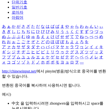
단위기호
일반기호
로마자
아랍어
あ
ぁ
か
が
さ
ざ
た
だ
な
は
ば
ぱ
ま
や
ゃ
ら
わ
ゎ
ん
い
ぃ
き
ぎ
し
じ
ち
ぢ
に
ひ
び
ぴ
み
り
う
ぅ
く
ぐ
す
ず
つ
づ
っ
ぬ
ふ
ぶ
ぷ
む
ゆ
ゅ
る
え
ぇ
け
げ
せ
ぜ
て
で
ね
へ
べ
ぺ
め
れ
お
ぉ
こ
ご
そ
ぞ
と
ど
の
ほ
ぼ
ぽ
も
よ
ょ
ろ
を
ア
ァ
カ
サ
ザ
タ
ダ
ナ
ハ
バ
パ
マ
ヤ
ャ
ラ
ワ
ヮ
ン
イ
ィ
キ
ギ
シ
ジ
チ
ヂ
ニ
ヒ
ビ
ピ
ミ
リ
ウ
ゥ
ク
グ
ス
ズ
ツ
ヅ
ッ
ヌ
フ
ブ
プ
ム
ユ
ュ
ル
エ
ェ
ケ
ゲ
セ
ゼ
テ
デ
ヘ
ベ
ペ
メ
レ
オ
ォ
コ
ゴ
ソ
ゾ
ト
ド
ノ
ホ
ボ
ポ
モ
ヨ
ョ
ロ
ヲ
―
http://chineseinput.net/
에서 pinyin(병음)방식으로 중국어를 변환
할 수 있습니다.
변환된 중국어를 복사하여 사용하시면 됩니다.
예시)
中文 을 입력하시려면
zhongwen
을 입력하시고 space를
누르시면됩니다.