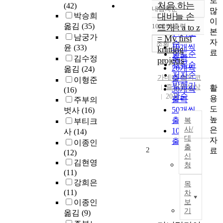
로
처음 하는
(42)
내림차순
많
정확도
박승희
대바늘 손
이
순
옮김
(35)
10개씩 출력
뜨개 : a to z
내림차순
본
인기도
남궁가
= My first
자
순
조회
10개씩
윤
(33)
knitting
료
연도순
출력
김수정
projects
제목순
20개씩
옮김
(24)
저자순
가네다 에미코
출력
이형준
발행기
즐거운상상
활
30개씩
(16)
관순
2011
용
출력
주부의
도
50개씩
벗사
(16)
높
출력
복
부티크
은
사/
100개씩
사
(14)
대
자
출력
이종인
출
2
료
(12)
신
김현영
청
(11)
강희은
목
(11)
차
이종인
보
기
옮김
(9)