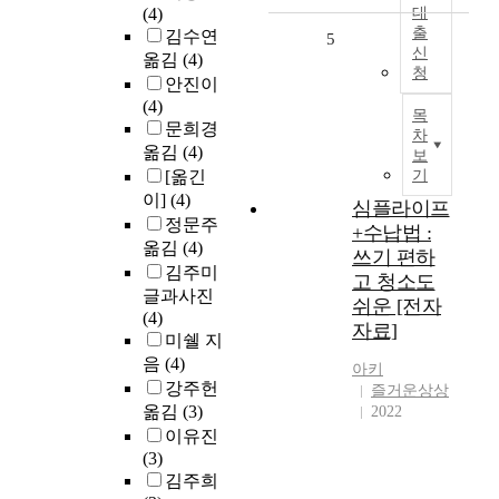
(4)
대
출
김수연
5
신
옮김
(4)
청
안진이
(4)
목
문희경
차
옮김
(4)
보
[옮긴
기
이]
(4)
심플라이프
정문주
+수납법 :
옮김
(4)
쓰기 편하
김주미
고 청소도
글과사진
쉬운 [전자
(4)
자료]
미쉘 지
음
(4)
아키
강주헌
즐거운상상
옮김
(3)
2022
이유진
(3)
김주희