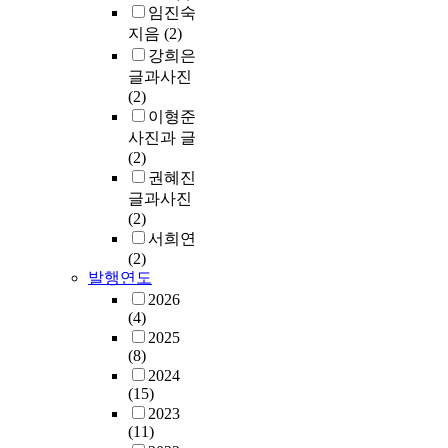
임진숙
지음
(2)
강희은
글과사진
(2)
이형준
사진과 글
(2)
권혜진
글과사진
(2)
서희연
(2)
발행연도
2026
(4)
2025
(8)
2024
(15)
2023
(11)