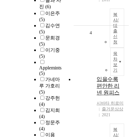
글과 사
진
(6)
이은주
복
(5)
사/
김수연
대
출
(5)
4
신
문희경
청
(5)
이기중
목
(5)
차
보
Applemints
기
(5)
입을수록
가네마
편안한 리
루 가호리
(5)
넨 원피스
강주헌
시바타 히로미
(4)
즐거운상상
김지희
2021
(4)
정문주
(4)
복
이용
사/