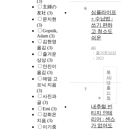
(3)
主婦の
6
심플라이프
友社
(3)
+ 수납법 :
문지현
쓰기 편하
(3)
Gopnik,
고 청소도
Adam
(3)
쉬운
김현영
옮김
(3)
aki
즐거운상상
즐거운
2022
상상
(3)
안진이
옮김
(3)
복
사/
애덤 고
대
프닉 지음
출
7
(3)
신
사진과
청
글
(3)
내추럴 빈
Emi
(3)
티지 인테
강희은
리어 : 센스
지음
(3)
가 없어도
이기중