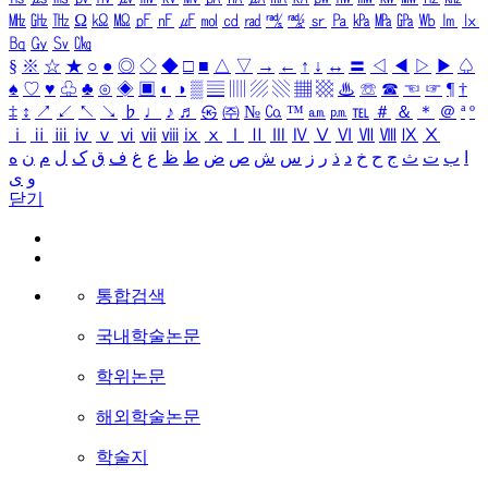
㎒
㎓
㎔
Ω
㏀
㏁
㎊
㎋
㎌
㏖
㏅
㎭
㎮
㎯
㏛
㎩
㎪
㎫
㎬
㏝
㏐
㏓
㏃
㏉
㏜
㏆
§
※
☆
★
○
●
◎
◇
◆
□
■
△
▽
→
←
↑
↓
↔
〓
◁
◀
▷
▶
♤
♠
♡
♥
♧
♣
⊙
◈
▣
◐
◑
▒
▤
▥
▨
▧
▦
▩
♨
☏
☎
☜
☞
¶
†
‡
↕
↗
↙
↖
↘
♭
♩
♪
♬
㉿
㈜
№
㏇
™
㏂
㏘
℡
＃
＆
＊
＠
ª
º
ⅰ
ⅱ
ⅲ
ⅳ
ⅴ
ⅵ
ⅶ
ⅷ
ⅸ
ⅹ
Ⅰ
Ⅱ
Ⅲ
Ⅳ
Ⅴ
Ⅵ
Ⅶ
Ⅷ
Ⅸ
Ⅹ
ا
ب
ت
ث
ج
ح
خ
د
ذ
ر
ز
س
ش
ص
ض
ط
ظ
ع
غ
ف
ق
ک
ل
م
ن
ه
و
ی
닫기
통합검색
국내학술논문
학위논문
해외학술논문
학술지