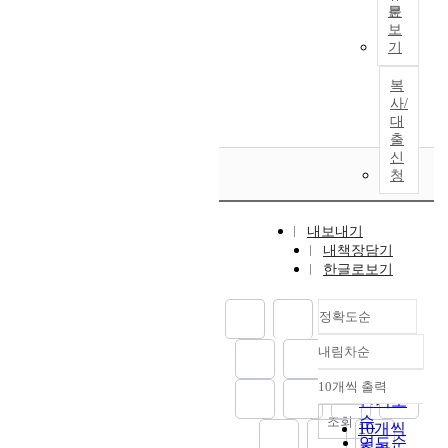
력
을
f
별
c
,
문
의
상
대
,
일
정
u
한
o
첫
보
사
관
적
자
상
리
l
기
교
n
째
교
계
상
살
생
하
,
육
c
,
육
자
황
,
활
고
복
i
과
l
2
이
료
,
배
을
사/
,
n
정
u
0
용
의
지
려
보
대
그
t
의
s
0
감
수
리
출
의
다
의
h
부
i
8
소
집
적
신
식
안
교
a
재
o
년
효
청
및
환
의
락
육
t
,
n
~
과
해
경
부
하
론
i
교
a
2
에
외
,
족
게
에
t
과
s
0
내보내기
대
유
그
등
영
나
a
교
f
1
내책장담기
한
학
리
청
위
타
p
육
o
3
한글로보기
인
현
고
소
하
난
p
학
l
년
식
지
인
년
기
성
r
교
l
동
정
를
문
정확도순
의
위
인
o
수
o
안
도
중
적
비
해
교
a
진
w
대
내림차순
가
심
환
정확도
도
서
육
c
의
i
학
높
으
경
순
덕
는
자
h
10개씩 출력
부
n
교
게
내림차순
로
에
인기도
성
생
의
e
족
g
육
나
한
따
순
을
활
조회
역
d
10개씩
,
s
역
타
심
라
지
속
연도순
할
t
교