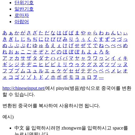
단위기호
일반기호
로마자
아랍어
あ
ぁ
か
が
さ
ざ
た
だ
な
は
ば
ぱ
ま
や
ゃ
ら
わ
ゎ
ん
い
ぃ
き
ぎ
し
じ
ち
ぢ
に
ひ
び
ぴ
み
り
う
ぅ
く
ぐ
す
ず
つ
づ
っ
ぬ
ふ
ぶ
ぷ
む
ゆ
ゅ
る
え
ぇ
け
げ
せ
ぜ
て
で
ね
へ
べ
ぺ
め
れ
お
ぉ
こ
ご
そ
ぞ
と
ど
の
ほ
ぼ
ぽ
も
よ
ょ
ろ
を
ア
ァ
カ
サ
ザ
タ
ダ
ナ
ハ
バ
パ
マ
ヤ
ャ
ラ
ワ
ヮ
ン
イ
ィ
キ
ギ
シ
ジ
チ
ヂ
ニ
ヒ
ビ
ピ
ミ
リ
ウ
ゥ
ク
グ
ス
ズ
ツ
ヅ
ッ
ヌ
フ
ブ
プ
ム
ユ
ュ
ル
エ
ェ
ケ
ゲ
セ
ゼ
テ
デ
ヘ
ベ
ペ
メ
レ
オ
ォ
コ
ゴ
ソ
ゾ
ト
ド
ノ
ホ
ボ
ポ
モ
ヨ
ョ
ロ
ヲ
―
http://chineseinput.net/
에서 pinyin(병음)방식으로 중국어를 변환
할 수 있습니다.
변환된 중국어를 복사하여 사용하시면 됩니다.
예시)
中文 을 입력하시려면
zhongwen
을 입력하시고 space를
누르시면됩니다.