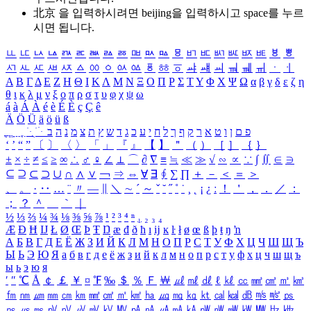
北京 을 입력하시려면
beijing
을 입력하시고 space를 누르
시면 됩니다.
ㅥ
ㅦ
ㅧ
ㅨ
ㅩ
ㅪ
ㅫ
ㅬ
ㅭ
ㅮ
ㅯ
ㅰ
ㅱ
ㅲ
ㅳ
ㅴ
ㅵ
ㅶ
ㅷ
ㅸ
ㅹ
ㅺ
ㅻ
ㅼ
ㅽ
ㅾ
ㅿ
ㆀ
ㆁ
ㆂ
ㆃ
ㆄ
ㆅ
ㆆ
ㆇ
ㆈ
ㆉ
ㆊ
ㆋ
ㆌ
ㆍ
ㆎ
Α
Β
Γ
Δ
Ε
Ζ
Η
Θ
Ι
Κ
Λ
Μ
Ν
Ξ
Ο
Π
Ρ
Σ
Τ
Υ
Φ
Χ
Ψ
Ω
α
β
γ
δ
ε
ζ
η
θ
ι
κ
λ
μ
ν
ξ
ο
π
ρ
σ
τ
υ
φ
χ
ψ
ω
á
à
Á
À
é
è
É
È
ç
Ç
ê
Ä
Ö
Ü
ä
ö
ü
ß
ְ
ֳ
ֲ
ֱ
ָ
ַ
ֵ
ֶ
ִ
ֹ
ּ
ֻ
ׂ
ׁ
ּ
ב
ה
נ
מ
צ
ת
ץ
ש
ד
ג
כ
ע
י
ח
ל
ך
ף
ק
ר
א
ט
ו
ן
ם
פ
‘
’
“
”
〔
〕
〈
〉
「
」
『
』
【
】
＂
（
）
［
］
｛
｝
±
×
÷
≠
≤
≥
∞
∴
♂
♀
∠
⊥
⌒
∂
∇
≡
≒
≪
≫
√
∽
∝
∵
∫
∬
∈
∋
⊆
⊇
⊂
⊃
∪
∩
∧
∨
￢
⇒
⇔
∀
∃
∮
∑
∏
＋
－
＜
＝
＞
、
。
·
‥
…
¨
〃
―
∥
＼
∼
´
～
ˇ
˘
˝
˚
˙
¸
˛
¡
¿
ː
！
＇
，
．
／
：
；
？
＾
＿
｀
｜
½
⅓
⅔
¼
¾
⅛
⅜
⅝
⅞
¹
²
³
⁴
ⁿ
₁
₂
₃
₄
Æ
Ð
Ħ
Ĳ
Ł
Ø
Œ
Þ
Ŧ
Ŋ
æ
đ
ð
ħ
ı
ĳ
ĸ
ŀ
ł
ø
œ
ß
þ
ŧ
ŋ
ŉ
А
Б
В
Г
Д
Е
Ё
Ж
З
И
Й
К
Л
М
Н
О
П
Р
С
Т
У
Ф
Х
Ц
Ч
Ш
Щ
Ъ
Ы
Ь
Э
Ю
Я
а
б
в
г
д
е
ё
ж
з
и
й
к
л
м
н
о
п
р
с
т
у
ф
х
ц
ч
ш
щ
ъ
ы
ь
э
ю
я
′
″
℃
Å
￠
￡
￥
¤
℉
‰
＄
％
Ｆ
￦
㎕
㎖
㎗
ℓ
㎘
㏄
㎣
㎤
㎥
㎦
㎙
㎚
㎛
㎜
㎝
㎞
㎟
㎠
㎡
㎢
㏊
㎍
㎎
㎏
㏏
㎈
㎉
㏈
㎧
㎨
㎰
㎱
㎲
㎳
㎴
㎵
㎶
㎷
㎸
㎹
㎀
㎁
㎂
㎃
㎄
㎺
㎻
㎽
㎾
㎿
㎐
㎑