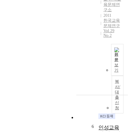
c
c
육문제연
기
나
e
h
구소
여
조
d
2011
e
했
기
한국교육
c
m
는
유
문제연구
o
e
지
학
Vol.29
m
t
를
의
No.2
p
o
분
방
a
s
석
향
r
e
하
제
원
e
c
고
시
문
d
본
u
,
를
보
t
연
r
그
기
위
o
구
e
결
한
t
는
e
과
복
연
h
현
d
사/
를
구
e
재
대
u
토
는
J
출
사
c
대
전
신
o
범
a
로
무
청
s
대
t
E
한
e
학
i
B
상
o
학
o
S
태
6
n
인성교육
생
n
수
에