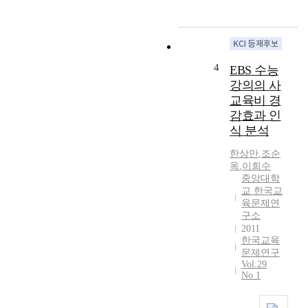
i
u
은
t
r
해
y
p
외
o
o
유
f
s
학
4
EBS 수능
K
e
및
강의의 사
o
o
해
교육비 경
r
f
외
감효과 인
e
t
여
a
식 분석
h
행
n
i
자
한상만
,
조순
s
s
유
옥
,
이희수
c
s
화
중앙대학
h
t
조
교 한국교
o
u
육문제연
치
o
d
구소
이
l
y
2011
후
e
i
한국교육
등
d
문제연구
s
장
Vol.29
u
t
한
No.1
c
o
새
a
o
로
t