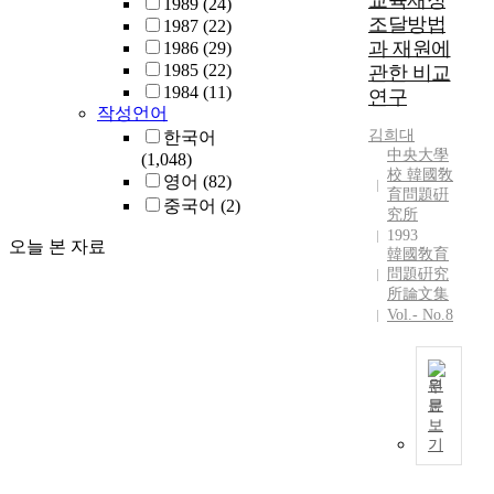
교육재정
1989
(24)
떼
v
조달방법
1987
(22)
여
e
과 재원에
1986
(29)
러
a
1985
(22)
관한 비교
가
l
1984
(11)
지
연구
e
작성언어
문
d
김희대
한국어
제
t
中央大學
(1,048)
점
h
校 韓國敎
영어
(82)
들
e
育問題硏
을
중국어
(2)
e
究所
내
1993
m
오늘 본 자료
포
韓國敎育
p
하
問題硏究
i
고
所論文集
r
있
Vol.- No.8
i
다
c
.
a
조
원
l
기
문
r
T
유
보
e
h
기
학
a
e
현
l
p
상