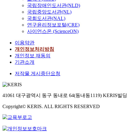
보
중
P
i
,
h
업
장
국립장애인도서관(NLD)
수
개
는
요
a
v
그
A
선
큰
국립중앙도서관(NL)
있
의
단
하
l
e
리
m
정
영
국회도서관(NAL)
다
시
순
다
m
s
고
e
요
향
연구윤리정보포털(CRE)
.
기
‧
.
e
o
교
r
인
을
첫
로
사이언스온 (ScienceON)
환
이
r
f
육
i
의
주
째
나
원
연
의
i
실
c
특
는
이용약관
,
누
적
구
교
n
습
a
징
독
개인정보처리방침
조
어
사
는
육
s
의
a
을
립
개인정보 재동의
기
고
고
초
론
i
운
n
분
변
유
찰
기관소개
가
등
에
d
영
d
석
인
학
해
주
학
나
e
부
J
하
은
저작물 게시중단요청
의
야
류
교
타
r
실
a
였
강
사
만
를
1
난
s
등
p
다
의
회
그
이
-
성
s
을
a
.
내
·
전
루
4
인
41061 대구광역시 동구 동내로 64(동내동1119) KERIS빌딩
u
경
n
둘
용
문
모
었
학
교
c
험
;
째
으
화
를
Copyright© KERIS. ALL RIGHTS RESERVED
다
년
육
h
하
f
,
로
적
정
.
교
자
a
고
i
대
나
배
확
이
과
의
s
있
r
학
타
경
히
러
서
역
p
었
s
소
났
요
이
한
에
할
a
다
t
재
다
인
해
인
서
은