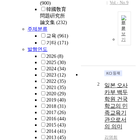
(900)
Vol.- No.9
韓國敎育
問題硏究所
論文集
(232)
원
문
주제분류
오
보
교육
(961)
늘
기
기타
(171)
날
발행연도
초
2026
(8)
·
2025
(30)
중
2024
(34)
등
2023
(12)
학
2022
(35)
생
2
일본 오사
2021
(35)
의
카부 백두
2020
(29)
조
학원 건국
2019
(40)
기
학교의 민
2018
(31)
유
2017
(26)
족교육기
학
2016
(44)
은
관으로서
2015
(43)
그
의 의미
2014
(41)
목
2013
(45)
김명희
적