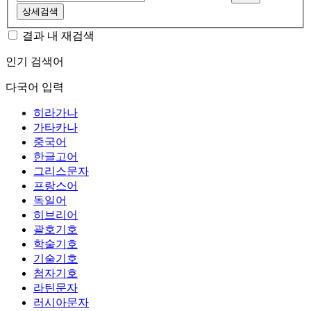
상세검색
결과 내 재검색
인기 검색어
다국어 입력
히라가나
가타카나
중국어
한글고어
그리스문자
프랑스어
독일어
히브리어
괄호기호
학술기호
기술기호
첨자기호
라틴문자
러시아문자