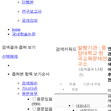
단행본
연구보고서
공개강의
home
국내학술논문
발행기관 : 중
검색결과 좁혀 보기
검색키워드
앙대학교 한
선택해제
국교육문제연
구소
(검색결과
1,132
좁혀본 항목 보기순서
건)
검색량순
무료
기관 내 무료
가나다순
유료
원문유무
원문있음
(990)
내보내기
원문없음
내책장담기