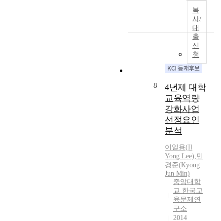
o
실
한
비
의
e
)
복
n
시
국
판
목
K
사/
을
a
한
의
적
적
대
o
대
l
「
조
으
출
은
r
상
f
2
기
신
로
P
e
으
i
0
유
청
검
a
a
로
n
0
학
토
l
n
설
a
9
현
하
m
c
문
n
년
상
8
고
4년제 대학
e
o
조
c
E
의
,
r
교육역량
m
사
e
B
교
보
의
m
강화사업
를
a
S
육
다
『
u
,
선정요인
n
수
내
근
가
n
이
d
분석
능
·
본
르
i
가
f
강
외
적
칠
t
이일용(Il
운
u
의
적
이
수
Yong Lee)
,
민
y
데
n
에
배
고
경준(Kyong
있
i
2
d
대
경
Jun Min)
실
는
n
개
s
한
요
중앙대학
천
용
J
교
i
이
교 한국교
인
적
기
a
학
n
용
육문제연
과
인
』
p
생
t
구소
실
조
인
를
a
(
h
2014
태
기