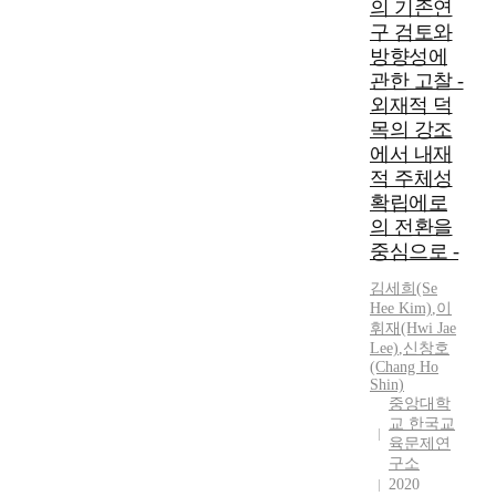
s
들
의 기존연
a
능
있
c
이
l
구 검토와
사
다
h
실
f
업
방향성에
.
o
제
i
의
관한 고찰 -
따
o
로
n
발
라
외재적 덕
l
경
a
전
서
목의 강조
s
험
n
을
조
에서 내재
i
하
c
통
기
적 주체성
n
는
e
해
유
확립에로
t
교
.
사
학
h
의 전환을
육
S
교
현
e
과
중심으로 -
o
육
상
p
정
I
비
과
김세희(Se
a
의
m
경
관
Hee Kim)
,
이
s
실
a
감
련
휘재(Hwi Jae
t
태
d
에
되
Lee)
,
신창호
,
를
e
기
(Chang Ho
는
e
토
a
Shin)
여
여
s
대
중앙대학
c
하
러
p
교 한국교
로
o
기
요
육문제연
e
문
m
위
인
구소
c
제
p
한
과
2020
i
점
a
구