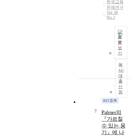
문
한국교육
a
을
r
체
제
문제연구
l
파
a
적
Vol.38
를
l
악
t
No.3
인
종
y
하
i
방
합
e
고
v
안
적
x
개
e
을
원
,
a
선
s
문
제
심
본
m
방
t
보
시
층
고
i
기
안
u
하
적
는
n
을
d
는
으
기
복
i
제
y
데
로
존
사/
n
안
o
목
진
의
대
g
하
f
적
단
출
인
h
는
t
이
하
신
성
o
데
h
있
청
여
교
w
목
e
다
조
육
K
적
m
.
기
이
o
이
e
이
유
7
Palmer의
학
r
있
t
를
학
생
『가르칠
e
다
h
위
의
들
수 있는 용
a
.
o
해
방
에
기』에 나
n
이
d
학
향