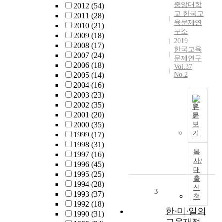
중앙대학
2012
(54)
과
교 한국교
2011
(28)
내
육문제연
2010
(21)
용
구소
2009
(18)
,
2019
2008
(17)
결
한국교육
2007
(24)
과
문제연구
2006
(18)
에
Vol.37
2005
(14)
No.2
있
2004
(16)
어
2003
(23)
서
2002
(35)
본
원
2001
(20)
래
문
T
2000
(35)
보
의
h
기
1999
(17)
유
i
1998
(31)
학
s
복
1997
(16)
개
s
사/
1996
(45)
념
t
대
1995
(25)
과
출
u
1994
(28)
비
신
d
3
1993
(37)
교
청
y
1992
(18)
해
r
한·미·일의
1990
(31)
볼
e