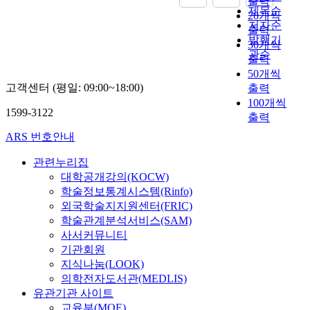
출력
;
량
났
층
서
적
에
제목순
을
h
육
W
강
20개씩
다
면
로
하
이
저자순
분
e
과
h
화
출력
.
담
다
고
용
석
발행기
i
정
e
사
30개씩
둘
을
른
,
해
하
관순
s
과
n
업
째
출력
실
내
그
야
였
s
단
K
에
,
50개씩
시
용
것
할
다
u
위
o
신
회
고객센터 (평일: 09:00~18:00)
출력
하
으
이
자
.
e
학
r
청
귀
100개씩
였
로
인
원
연
f
교
e
한
1599-3122
분
다
변
출력
성
들
구
r
교
a
대
석
.
화
교
을
결
ARS 번호안내
o
육
i
학
을
연
되
육
잘
과
m
과
s
을
통
구
어
의
인
관련누리집
를
t
정
c
대
해
결
가
부
지
대학공개강의(KOCW)
요
h
연
o
상
사
과
고
재
하
학술정보통계시스템(Rinfo)
약
e
계
m
으
교
는
있
로
고
하
외국학술지지원센터(FRIC)
p
등
p
로
육
다
기
인
관
면
학술관계분석서비스(SAM)
e
현
a
교
비
음
때
해
리
다
r
사서커뮤니티
장
r
육
경
과
문
발
하
음
s
기관회원
연
e
역
감
같
에
생
는
과
p
계
지식나눔(LOOK)
d
량
효
이
적
한
능
같
e
성
w
강
의학전자도서관(MEDLIS)
과
요
어
다
력
다
c
부
i
화
유관기관 사이트
에
약
도
고
이
.
t
족
t
사
교육부(MOE)
가
될
4