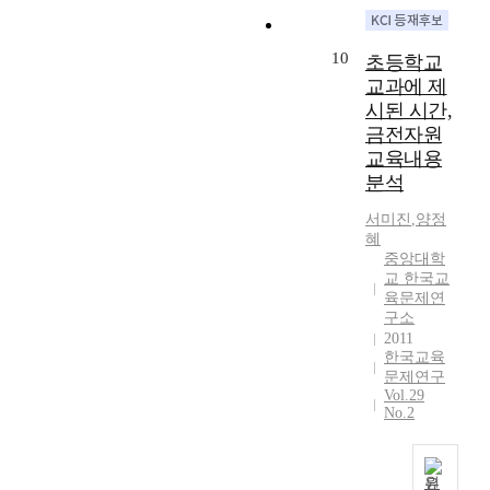
방
:
교
이
a
사
h
떠
교
안
1
육
를
k
범
e
한
육
을
8
은
위
10
a
초등학교
대
s
차
에
제
7
외
하
.
학
교과에 제
e
이
참
시
3
재
여
T
교
s
가
시된 시간,
여
해
-
적
본
h
육
t
있
하
금전자원
보
1
덕
연
i
과
u
는
고
교육내용
고
9
목
구
s
정
d
지
있
자
2
분석
들
는
s
의
i
확
지
하
8
을
P
t
문
e
인
않
서미진
,
양정
였
)
강
a
u
제
s
하
혜
은
다
의
조
l
d
점
중앙대학
,
는
학
.
교
해
m
y
교 한국교
인
I
생
연
육
왔
e
육문제연
i
사
c
들
구
사
다
구소
r
s
범
a
것
이
방
상
.
2011
의
m
대
m
이
E
법
은
한국교육
특
교
e
학
e
다
B
은
그
문제연구
히
육
a
으
t
.
S
Vol.29
연
가
,
론
n
로
o
이
No.2
수
구
처
학
의
i
서
t
를
능
의
했
교
특
n
의
h
위
강
특
던
폭
징
g
특
e
해
의
원
성
시