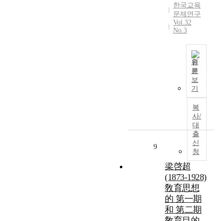
성
중
n
한국교육
1
r
2
유
교
심
문제연구
,
8
e
차
학
육
Vol.32
으
o
명
e
조
의
No.3
의
로
n
)
n
사
동
내
성
t
을
a
」
기
용
인
h
대
t
의
,
과
원
교
e
상
i
원
경
문
방
육
c
으
o
본
자
로
보
향
자
a
로
n
연
료
기
,
을
는
s
심
s
구
를
조
제
어
e
층
:
의
분
복
기
시
떤
o
면
K
목
사/
석
유
하
존
f
담
o
적
대
자
학
려
재
K
출
을
r
은
료
생
는
이
신
e
실
e
교
로
9
의
작
청
며
o
시
a
육
활
특
업
,
n
하
,
역
梁啓超
용
성
이
어
g
였
A
량
하
(1873-1928)
과
다
떤
u
다
m
강
였
敎育思想
생
.
역
k
.
e
화
다
활
的 第一期
기
할
s
그
r
사
.
실
和 第二期
존
을
c
결
i
업
분
태
敎育目的
의
해