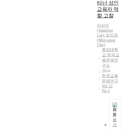
게
s
타난 성인
를
s
생
을
실
c
위
o
교육자 역
1
제
효
h
해
f
할 고찰
,
시
성
o
서
s
0
하
있
o
이상수
전
u
0
고
는
(SangSoo
l
국
p
0
대
방
Lee)
,
조미경
s
2
p
명
책
(Migyoung
향
a
0
l
과
Cho)
을
으
r
개
y
중앙대학
학
강
로
e
사
f
교 한국교
부
구
이
p
육문제연
범
o
모
할
루
구소
e
대
r
1
필
어
2014
r
학
t
,
요
지
한국교육
c
4
h
0
성
문제연구
지
e
학
e
0
이
Vol.32
못
i
년
e
0
No.1
있
하
v
학
d
명
다
고
e
생
u
을
.
있
d
(
c
대
본
원
는
b
4
a
상
문
연
부
본
y
6
t
으
보
구
분
연
t
2
i
기
로
는
을
구
h
명