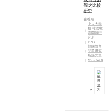
h
과
c
의
석
를
연
觀之比較
야
o
,
a
선
결
심
구
하
硏究
o
사
a
정
과
층
를
는
l
범
n
요
첫
적
분
崔香順
지
i
대
d
인
째
으
中央大學
석
를
n
학
J
들
,
로
校 韓國敎
해
평
B
학
a
이
사
育問題硏
분
볼
생
a
생
p
연
교
究所
석
때
교
e
들
a
도
육
1993
하
,
육
k
은
n
별
韓國敎育
에
고
현
적
d
問題硏究
선
.
,
참
해
재
관
所論文集
u
행
A
소
여
결
까
점
Vol.- No.8
A
연
s
재
하
방
지
에
c
구
a
지
고
안
진
서
a
들
r
별
있
으
행
탐
d
에
원
e
,
는
로
된
색
e
문
서
s
대
학
서
양
대
하
보
m
제
u
학
생
의
계
부
기
는
y
시
l
규
들
종
초
분
데
o
하
t
모
에
합
(
의
있
f
고
o
별
비
대
임
인
다
O
있
f
로
해
처
공
성
.
s
는
t
어
사