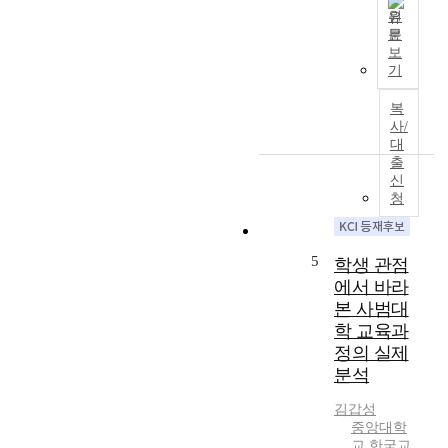
b
운
원
i
t
형
문
o
a
이
태
보
n
i
연
의
기
w
n
구
병
h
a
는
리
복
i
s
E
사/
로
c
u
B
대
서
h
g
출
S
많
h
신
g
수
은
a
청
e
능
지
s
s
강
적
n
t
의
과
o
5
i
학생 관점
사
비
t
o
업
에서 바라
판
b
n
이
본 사범대
이
e
a
사
있
학 교육과
e
b
교
어
정의 실제
n
o
육
왔
분석
n
u
비
다
o
t
경
.
김갑성
t
a
감
중앙대학
그
i
s
에
교 한국교
러