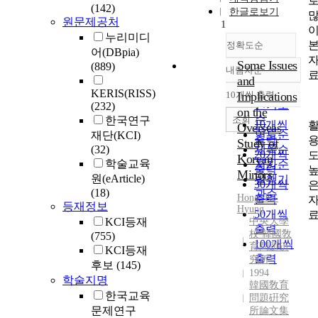
(142)
한글로보기
원문제공처
1
누리미디
정확도순
어(DBpia)
Some Issues
(889)
내림차순
정확도
and
순
KERIS(RISS)
10개씩 출력
Implications
내림차순
인기도
(232)
on the
순
조회
한국연구
10개씩
Overseas
연도순
재단(KCI)
출력
Study of
(32)
제목순
20개씩
Korean
학술교육
저자순
출력
Minors
원(eArticle)
발행기
30개씩
(18)
관순
Hong, Ki-
출력
등재정보
Hyung
50개씩
KCI등재
中央大學
출력
校 韓國敎
(755)
100개씩
育問題硏
KCI등재
출력
究所
후보
(145)
1994
학술지명
韓國敎育
한국교육
問題硏究
문제연구
所論文集