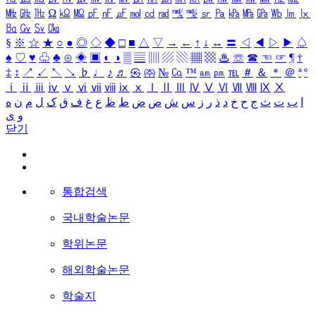
㎒
㎓
㎔
Ω
㏀
㏁
㎊
㎋
㎌
㏖
㏅
㎭
㎮
㎯
㏛
㎩
㎪
㎫
㎬
㏝
㏐
㏓
㏃
㏉
㏜
㏆
§
※
☆
★
○
●
◎
◇
◆
□
■
△
▽
→
←
↑
↓
↔
〓
◁
◀
▷
▶
♤
♠
♡
♥
♧
♣
⊙
◈
▣
◐
◑
▒
▤
▥
▨
▧
▦
▩
♨
☏
☎
☜
☞
¶
†
‡
↕
↗
↙
↖
↘
♭
♩
♪
♬
㉿
㈜
№
㏇
™
㏂
㏘
℡
＃
＆
＊
＠
ª
º
ⅰ
ⅱ
ⅲ
ⅳ
ⅴ
ⅵ
ⅶ
ⅷ
ⅸ
ⅹ
Ⅰ
Ⅱ
Ⅲ
Ⅳ
Ⅴ
Ⅵ
Ⅶ
Ⅷ
Ⅸ
Ⅹ
ا
ب
ت
ث
ج
ح
خ
د
ذ
ر
ز
س
ش
ص
ض
ط
ظ
ع
غ
ف
ق
ک
ل
م
ن
ه
و
ی
닫기
통합검색
국내학술논문
학위논문
해외학술논문
학술지