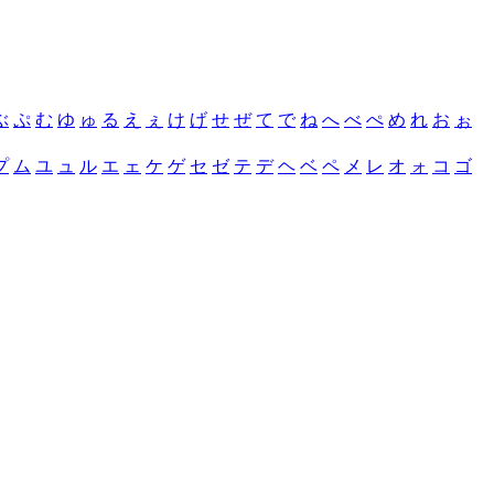
ぶ
ぷ
む
ゆ
ゅ
る
え
ぇ
け
げ
せ
ぜ
て
で
ね
へ
べ
ぺ
め
れ
お
ぉ
プ
ム
ユ
ュ
ル
エ
ェ
ケ
ゲ
セ
ゼ
テ
デ
ヘ
ベ
ペ
メ
レ
オ
ォ
コ
ゴ