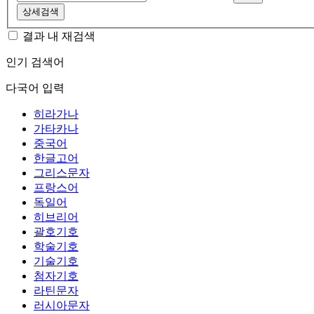
상세검색
결과 내 재검색
인기 검색어
다국어 입력
히라가나
가타카나
중국어
한글고어
그리스문자
프랑스어
독일어
히브리어
괄호기호
학술기호
기술기호
첨자기호
라틴문자
러시아문자