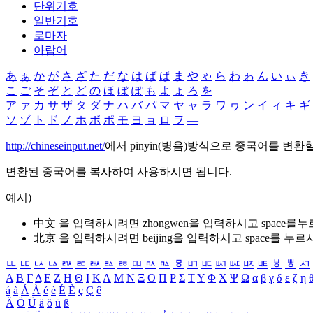
단위기호
일반기호
로마자
아랍어
あ
ぁ
か
が
さ
ざ
た
だ
な
は
ば
ぱ
ま
や
ゃ
ら
わ
ゎ
ん
い
ぃ
き
こ
ご
そ
ぞ
と
ど
の
ほ
ぼ
ぽ
も
よ
ょ
ろ
を
ア
ァ
カ
サ
ザ
タ
ダ
ナ
ハ
バ
パ
マ
ヤ
ャ
ラ
ワ
ヮ
ン
イ
ィ
キ
ギ
ソ
ゾ
ト
ド
ノ
ホ
ボ
ポ
モ
ヨ
ョ
ロ
ヲ
―
http://chineseinput.net/
에서 pinyin(병음)방식으로 중국어를 변환
변환된 중국어를 복사하여 사용하시면 됩니다.
예시)
中文 을 입력하시려면
zhongwen
을 입력하시고 space를
北京 을 입력하시려면
beijing
을 입력하시고 space를 누르
ㅥ
ㅦ
ㅧ
ㅨ
ㅩ
ㅪ
ㅫ
ㅬ
ㅭ
ㅮ
ㅯ
ㅰ
ㅱ
ㅲ
ㅳ
ㅴ
ㅵ
ㅶ
ㅷ
ㅸ
ㅹ
ㅺ
Α
Β
Γ
Δ
Ε
Ζ
Η
Θ
Ι
Κ
Λ
Μ
Ν
Ξ
Ο
Π
Ρ
Σ
Τ
Υ
Φ
Χ
Ψ
Ω
α
β
γ
δ
ε
ζ
η
á
à
Á
À
é
è
É
È
ç
Ç
ê
Ä
Ö
Ü
ä
ö
ü
ß