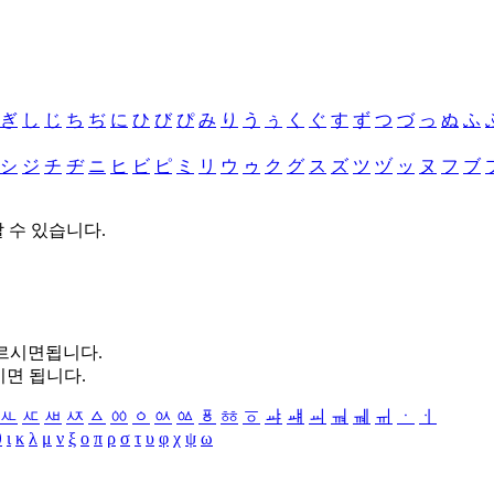
ぎ
し
じ
ち
ぢ
に
ひ
び
ぴ
み
り
う
ぅ
く
ぐ
す
ず
つ
づ
っ
ぬ
ふ
シ
ジ
チ
ヂ
ニ
ヒ
ビ
ピ
ミ
リ
ウ
ゥ
ク
グ
ス
ズ
ツ
ヅ
ッ
ヌ
フ
ブ
할 수 있습니다.
누르시면됩니다.
시면 됩니다.
ㅻ
ㅼ
ㅽ
ㅾ
ㅿ
ㆀ
ㆁ
ㆂ
ㆃ
ㆄ
ㆅ
ㆆ
ㆇ
ㆈ
ㆉ
ㆊ
ㆋ
ㆌ
ㆍ
ㆎ
θ
ι
κ
λ
μ
ν
ξ
ο
π
ρ
σ
τ
υ
φ
χ
ψ
ω