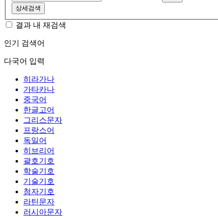
상세검색
결과 내 재검색
인기 검색어
다국어 입력
히라가나
가타카나
중국어
한글고어
그리스문자
프랑스어
독일어
히브리어
괄호기호
학술기호
기술기호
첨자기호
라틴문자
러시아문자