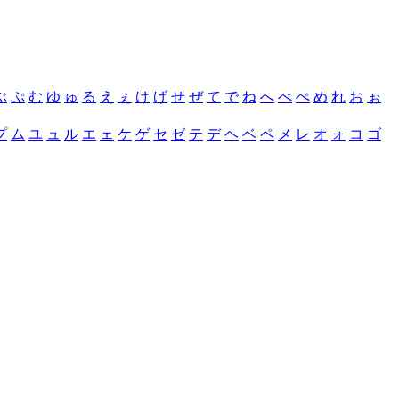
ぶ
ぷ
む
ゆ
ゅ
る
え
ぇ
け
げ
せ
ぜ
て
で
ね
へ
べ
ぺ
め
れ
お
ぉ
プ
ム
ユ
ュ
ル
エ
ェ
ケ
ゲ
セ
ゼ
テ
デ
ヘ
ベ
ペ
メ
レ
オ
ォ
コ
ゴ