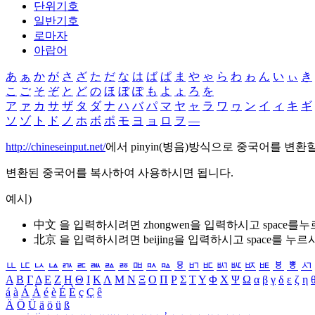
단위기호
일반기호
로마자
아랍어
あ
ぁ
か
が
さ
ざ
た
だ
な
は
ば
ぱ
ま
や
ゃ
ら
わ
ゎ
ん
い
ぃ
き
こ
ご
そ
ぞ
と
ど
の
ほ
ぼ
ぽ
も
よ
ょ
ろ
を
ア
ァ
カ
サ
ザ
タ
ダ
ナ
ハ
バ
パ
マ
ヤ
ャ
ラ
ワ
ヮ
ン
イ
ィ
キ
ギ
ソ
ゾ
ト
ド
ノ
ホ
ボ
ポ
モ
ヨ
ョ
ロ
ヲ
―
http://chineseinput.net/
에서 pinyin(병음)방식으로 중국어를 변환
변환된 중국어를 복사하여 사용하시면 됩니다.
예시)
中文 을 입력하시려면
zhongwen
을 입력하시고 space를
北京 을 입력하시려면
beijing
을 입력하시고 space를 누르
ㅥ
ㅦ
ㅧ
ㅨ
ㅩ
ㅪ
ㅫ
ㅬ
ㅭ
ㅮ
ㅯ
ㅰ
ㅱ
ㅲ
ㅳ
ㅴ
ㅵ
ㅶ
ㅷ
ㅸ
ㅹ
ㅺ
Α
Β
Γ
Δ
Ε
Ζ
Η
Θ
Ι
Κ
Λ
Μ
Ν
Ξ
Ο
Π
Ρ
Σ
Τ
Υ
Φ
Χ
Ψ
Ω
α
β
γ
δ
ε
ζ
η
á
à
Á
À
é
è
É
È
ç
Ç
ê
Ä
Ö
Ü
ä
ö
ü
ß