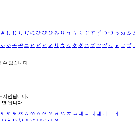
ぎ
し
じ
ち
ぢ
に
ひ
び
ぴ
み
り
う
ぅ
く
ぐ
す
ず
つ
づ
っ
ぬ
ふ
シ
ジ
チ
ヂ
ニ
ヒ
ビ
ピ
ミ
リ
ウ
ゥ
ク
グ
ス
ズ
ツ
ヅ
ッ
ヌ
フ
ブ
할 수 있습니다.
누르시면됩니다.
시면 됩니다.
ㅻ
ㅼ
ㅽ
ㅾ
ㅿ
ㆀ
ㆁ
ㆂ
ㆃ
ㆄ
ㆅ
ㆆ
ㆇ
ㆈ
ㆉ
ㆊ
ㆋ
ㆌ
ㆍ
ㆎ
θ
ι
κ
λ
μ
ν
ξ
ο
π
ρ
σ
τ
υ
φ
χ
ψ
ω